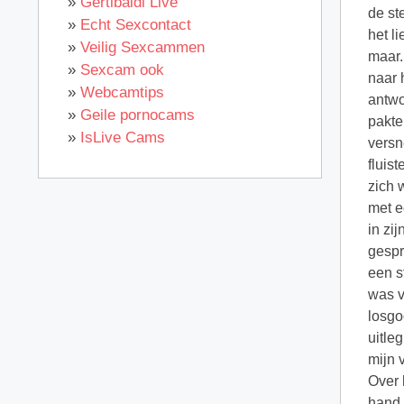
»
Gertibaldi Live
»
Echt Sexcontact
»
Veilig Sexcammen
»
Sexcam ook
»
Webcamtips
»
Geile pornocams
»
IsLive Cams