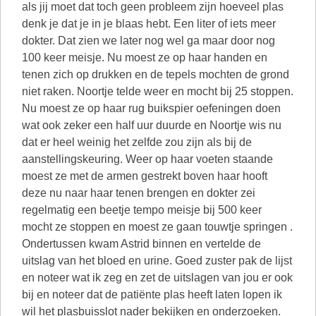
als jij moet dat toch geen probleem zijn hoeveel plas
denk je dat je in je blaas hebt. Een liter of iets meer
dokter. Dat zien we later nog wel ga maar door nog
100 keer meisje. Nu moest ze op haar handen en
tenen zich op drukken en de tepels mochten de grond
niet raken. Noortje telde weer en mocht bij 25 stoppen.
Nu moest ze op haar rug buikspier oefeningen doen
wat ook zeker een half uur duurde en Noortje wis nu
dat er heel weinig het zelfde zou zijn als bij de
aanstellingskeuring. Weer op haar voeten staande
moest ze met de armen gestrekt boven haar hooft
deze nu naar haar tenen brengen en dokter zei
regelmatig een beetje tempo meisje bij 500 keer
mocht ze stoppen en moest ze gaan touwtje springen .
Ondertussen kwam Astrid binnen en vertelde de
uitslag van het bloed en urine. Goed zuster pak de lijst
en noteer wat ik zeg en zet de uitslagen van jou er ook
bij en noteer dat de patiënte plas heeft laten lopen ik
wil het plasbuisslot nader bekijken en onderzoeken.