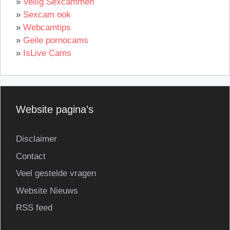
»
Veilig Sexcammen
»
Sexcam ook
»
Webcamtips
»
Geile pornocams
»
IsLive Cams
Website pagina’s
Disclaimer
Contact
Veel gestelde vragen
Website Nieuws
RSS feed