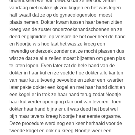
ondertussen wel van bewust dat ze het ook verder
vandaag niet makkelijk zou krijgen en het was tegen
half twaalf dat ze op de gynacologenstoel moest
plaats nemen. Dokter kwam tussen haar benen zitten
kreeg van de zuster onderzoekshandschoenen en ze
deed er glijmiddel op verspreide het over heel de hand
en Noortje wis hoe laat het was ze kreeg een
inwendig onderzoek zonder dat ze mocht plassen dus
wist ze dat ze alle zeilen moest bijzetten om geen plas
te laten lopen. Even later zat de hele hand van de
dokter in haar kut en ze voelde hoe dokter alle kanten
van haar kut uitvoerig bevoelde en zeker een kwartier
later pakte dokter een kogel en met haar hand dicht en
een kogel er in trok ze haar hand terug zodat Noortje
haar kut verder open ging dan ooit van tevoren. Toen
dokter haar hand bijna er uit was deed het best wel
pijn maar tevens kreeg Noortje haar eerste orgasme.
Deze procedure werd nog een keer herhaald voor de
tweede kogel en ook nu kreeg Noortje weer een