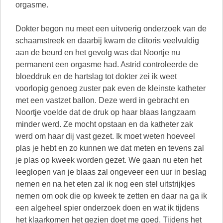
orgasme.
Dokter begon nu meet een uitvoerig onderzoek van de
schaamstreek en daarbij kwam de clitoris veelvuldig
aan de beurd en het gevolg was dat Noortje nu
permanent een orgasme had. Astrid controleerde de
bloeddruk en de hartslag tot dokter zei ik weet
voorlopig genoeg zuster pak even de kleinste katheter
met een vastzet ballon. Deze werd in gebracht en
Noortje voelde dat de druk op haar blaas langzaam
minder werd. Ze mocht opstaan en da katheter zak
werd om haar dij vast gezet. Ik moet weten hoeveel
plas je hebt en zo kunnen we dat meten en tevens zal
je plas op kweek worden gezet. We gaan nu eten het
leeglopen van je blaas zal ongeveer een uur in beslag
nemen en na het eten zal ik nog een stel uitstrijkjes
nemen om ook die op kweek te zetten en daar na ga ik
een algeheel spier onderzoek doen en wat ik tijdens
het klaarkomen het gezien doet me goed. Tijdens het