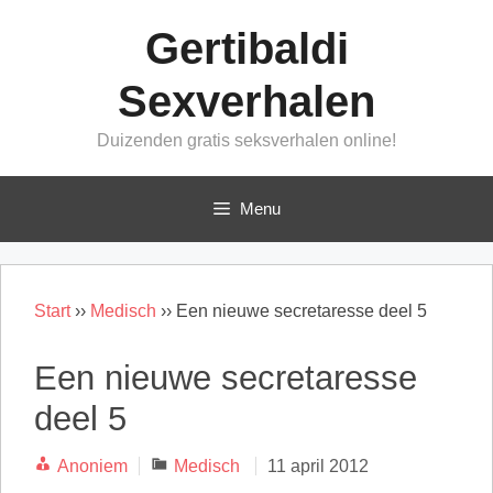
Ga
Gertibaldi
naar
de
Sexverhalen
inhoud
Duizenden gratis seksverhalen online!
Menu
Start
››
Medisch
››
Een nieuwe secretaresse deel 5
Een nieuwe secretaresse
deel 5
Categorieën
Anoniem
Medisch
11 april 2012