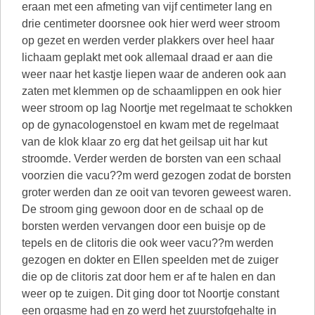
eraan met een afmeting van vijf centimeter lang en
drie centimeter doorsnee ook hier werd weer stroom
op gezet en werden verder plakkers over heel haar
lichaam geplakt met ook allemaal draad er aan die
weer naar het kastje liepen waar de anderen ook aan
zaten met klemmen op de schaamlippen en ook hier
weer stroom op lag Noortje met regelmaat te schokken
op de gynacologenstoel en kwam met de regelmaat
van de klok klaar zo erg dat het geilsap uit har kut
stroomde. Verder werden de borsten van een schaal
voorzien die vacu??m werd gezogen zodat de borsten
groter werden dan ze ooit van tevoren geweest waren.
De stroom ging gewoon door en de schaal op de
borsten werden vervangen door een buisje op de
tepels en de clitoris die ook weer vacu??m werden
gezogen en dokter en Ellen speelden met de zuiger
die op de clitoris zat door hem er af te halen en dan
weer op te zuigen. Dit ging door tot Noortje constant
een orgasme had en zo werd het zuurstofgehalte in