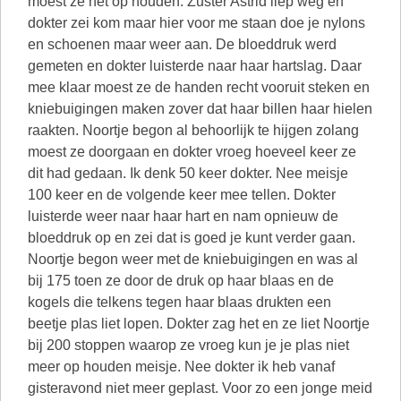
moest ze het op houden. Zuster Astrid liep weg en
dokter zei kom maar hier voor me staan doe je nylons
en schoenen maar weer aan. De bloeddruk werd
gemeten en dokter luisterde naar haar hartslag. Daar
mee klaar moest ze de handen recht vooruit steken en
kniebuigingen maken zover dat haar billen haar hielen
raakten. Noortje begon al behoorlijk te hijgen zolang
moest ze doorgaan en dokter vroeg hoeveel keer ze
dit had gedaan. Ik denk 50 keer dokter. Nee meisje
100 keer en de volgende keer mee tellen. Dokter
luisterde weer naar haar hart en nam opnieuw de
bloeddruk op en zei dat is goed je kunt verder gaan.
Noortje begon weer met de kniebuigingen en was al
bij 175 toen ze door de druk op haar blaas en de
kogels die telkens tegen haar blaas drukten een
beetje plas liet lopen. Dokter zag het en ze liet Noortje
bij 200 stoppen waarop ze vroeg kun je je plas niet
meer op houden meisje. Nee dokter ik heb vanaf
gisteravond niet meer geplast. Voor zo een jonge meid