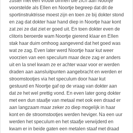
zuster met een vrouw binnen die zich aan Noortje
voorstelde als Ellen en Noortje begreep dat dit de
sportinstruktrisse moest zijn en toen ze bij dokter stond
en zag dat dokter haar hand diep in Noortje haar kont
zat zei ze dat ziet er goed uit. En toen dokter even de
clitoris beroerde wam Noortje gierend klaar en Ellen
stak haar duim omhoog aangevend dat het goed was
wat ze zag. Even later werd Noortje haar kut weer
voorzien van een speculum maar deze zag er anders
uit en la snel kwam ze er achter waar voor er werden
draden aan aansluitpunten aangebracht en werden er
stroomstootjes via het speculum door haar kut
gestuurd en Noortje gaf op de vraag van dokter aan
dat ze het wel prettig vond. En even later gong dokter
met een dun staafje van metaal met ook een draad er
aan langzaam maar zeker zo diep mogelijk in haar
kont en de stroomstootjes werden heviger. Na een uur
werden het speculum en het staafje verwijderd en
kwam er in beide gaten een metalen staaf met draad