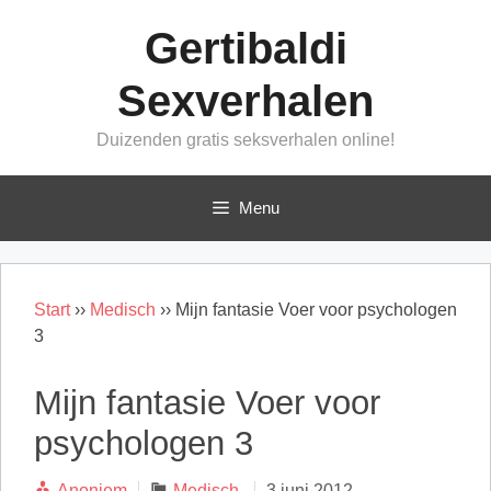
Ga
Gertibaldi
naar
de
Sexverhalen
inhoud
Duizenden gratis seksverhalen online!
Menu
Start
››
Medisch
››
Mijn fantasie Voer voor psychologen
3
Mijn fantasie Voer voor
psychologen 3
Categorieën
Anoniem
Medisch
3 juni 2012