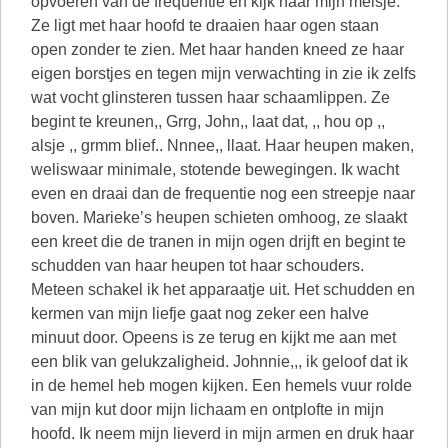
opvoeren van de frequentie en kijk naar mijn meisje.
Ze ligt met haar hoofd te draaien haar ogen staan
open zonder te zien. Met haar handen kneed ze haar
eigen borstjes en tegen mijn verwachting in zie ik zelfs
wat vocht glinsteren tussen haar schaamlippen. Ze
begint te kreunen,, Grrg, John,, laat dat, ,, hou op ,,
alsje ,, grmm blief.. Nnnee,, llaat. Haar heupen maken,
weliswaar minimale, stotende bewegingen. Ik wacht
even en draai dan de frequentie nog een streepje naar
boven. Marieke’s heupen schieten omhoog, ze slaakt
een kreet die de tranen in mijn ogen drijft en begint te
schudden van haar heupen tot haar schouders.
Meteen schakel ik het apparaatje uit. Het schudden en
kermen van mijn liefje gaat nog zeker een halve
minuut door. Opeens is ze terug en kijkt me aan met
een blik van gelukzaligheid. Johnnie,,, ik geloof dat ik
in de hemel heb mogen kijken. Een hemels vuur rolde
van mijn kut door mijn lichaam en ontplofte in mijn
hoofd. Ik neem mijn lieverd in mijn armen en druk haar