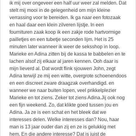
ik mij over ongeveer een half uur weer zal melden. Dat
stelt mij mooi in de gelegenheid om mijn kleine
verrassing voor te bereiden. Ik ga naar een fotozaak
en haal daar een klein zilveren lijstje. In een
fournituren zaak koop ik een zakje rode hartvormige
pailletjes en een tubetje seconden lijm. Het is 25
minuten later wanneer ik weer de seksshop in loop.
Marieke en Adina zitten bij de kassa te babbelen en te
lachen alsof zij elkaar al jaren kennen. Ooh daar is
mijn lieverd al. Dat wordt flink sjouwen John, zegt
Adina terwijl ze mij een witte, overgrote schoenendoos
en een discreet zware draagzak overhandigd. en
wanneer we naar buiten lopen, veel prikkelplezier
Marieke en tot ziens. Zeker tot ziens Adina.Jij ook nog
een fijn weekend. Zo, dat klikte goed tussen jou en
Adina. Ja ze is een schat en het bleek dat we
interesses delen. Welke interesses dan? Nou, haar
man is 13 jaar ouder dan zij en ze is gelukkig met
hem. En die andere interesse? Dat is juist de