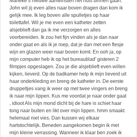
Marieke’s nieuwe aanwinsten het huis binnen gaan.
John wil jij even alles naar boven dragen dan kom ik
gelijk mee. Ik leg boven alle spulletjes op haar
toilettafel. Wil je me even een katheter zetten
alsjeblieft dan ga ik me verzorgen en alles
voorbereiden. Ik zou het fijn vinden als je dan naar
onder gaat en als ik je roep, dat je dan met een flesje
wijn en glazen weer naar boven komt. En ooh ja, op
mijn computer heb ik op het bureaublad’ gisteren 2
filmpjes opgeslagen. Zou je die alsjeblieft even willen
kijken, lieverd. Op de badkamer help ik mijn lieverd uit
haar onderkleding en breng de katheter in. De eerste
druppeltjes vang ik weer op met twee vingers en breng
ik naar mijn lippen. Kus me voordat je naar onder gaat
, idioot Als mijn mond dicht bij de hare is schiet haar
tong naar buiten en likt over mijn lippen. hmm smaakt
helemaal niet vies. Dan kussen wij elkaar
hartstochtelijk. Beneden aangekomen begin ik met
mijn kleine verrassing. Wanneer ik klaar ben zoek ik