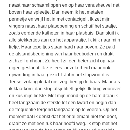
naast haar schaamlippen en op haar venusheuvel net
boven haar spleetje. Dan neem ik het metalen
pennetje en wrijf het in met contactgel . Ik zet mijn
vingers naast haar plasopening en schuif het staafje,
zoals eerder de katheter, in haar plasbuis. Dan sluit ik
alle stekkertjes aan op het apparaatje. Ik kijk naar mijn
liefje. Haar tepeltjes staan hard naar boven. Ze pakt
de afstandsbediening van haar bedbodem en drukt
zichzelf omhoog. Zo heeft zij een beter zicht op haar
eigen geslacht. Ik zie lees, onzekerheid maar ook
opwinding in haar gezicht. John het stopwoord is
Tense, zolang ik dat niet zeg, ben jij de baas. Maar als
ik klaarkom, dan stop alsjeblieft gelijk. Ik buig voorover
en kus mijn liefste. Met mijn mond op de hare draai ik
heel langzaam de sterkte tot een kwart en begin dan
de frequentie tergend langzaam op te voeren. Op het
moment dat ik denkt dat het er allemaal niet toe doet,
draait ze met een ruk haar hoofd weg. Ik stop met het