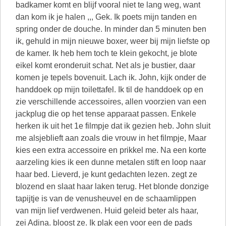
badkamer komt en blijf vooral niet te lang weg, want
dan kom ik je halen ,,, Gek. Ik poets mijn tanden en
spring onder de douche. In minder dan 5 minuten ben
ik, gehuld in mijn nieuwe boxer, weer bij mijn liefste op
de kamer. Ik heb hem toch te klein gekocht, je blote
eikel komt eronderuit schat. Net als je bustier, daar
komen je tepels bovenuit. Lach ik. John, kijk onder de
handdoek op mijn toilettafel. Ik til de handdoek op en
zie verschillende accessoires, allen voorzien van een
jackplug die op het tense apparaat passen. Enkele
herken ik uit het 1e filmpje dat ik gezien heb. John sluit
me alsjeblieft aan zoals die vrouw in het filmpje, Maar
kies een extra accessoire en prikkel me. Na een korte
aarzeling kies ik een dunne metalen stift en loop naar
haar bed. Lieverd, je kunt gedachten lezen. zegt ze
blozend en slaat haar laken terug. Het blonde donzige
tapijtje is van de venusheuvel en de schaamlippen
van mijn lief verdwenen. Huid geleid beter als haar,
zei Adina. bloost ze. Ik plak een voor een de pads