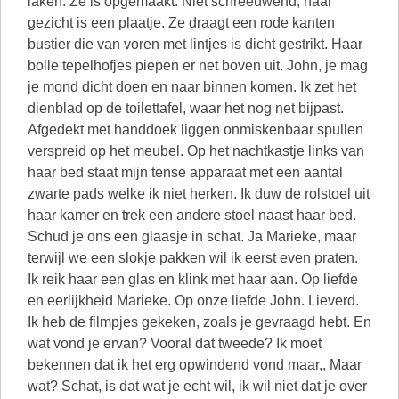
laken. Ze is opgemaakt. Niet schreeuwend, haar
gezicht is een plaatje. Ze draagt een rode kanten
bustier die van voren met lintjes is dicht gestrikt. Haar
bolle tepelhofjes piepen er net boven uit. John, je mag
je mond dicht doen en naar binnen komen. Ik zet het
dienblad op de toilettafel, waar het nog net bijpast.
Afgedekt met handdoek liggen onmiskenbaar spullen
verspreid op het meubel. Op het nachtkastje links van
haar bed staat mijn tense apparaat met een aantal
zwarte pads welke ik niet herken. Ik duw de rolstoel uit
haar kamer en trek een andere stoel naast haar bed.
Schud je ons een glaasje in schat. Ja Marieke, maar
terwijl we een slokje pakken wil ik eerst even praten.
Ik reik haar een glas en klink met haar aan. Op liefde
en eerlijkheid Marieke. Op onze liefde John. Lieverd.
Ik heb de filmpjes gekeken, zoals je gevraagd hebt. En
wat vond je ervan? Vooral dat tweede? Ik moet
bekennen dat ik het erg opwindend vond maar,, Maar
wat? Schat, is dat wat je echt wil, ik wil niet dat je over