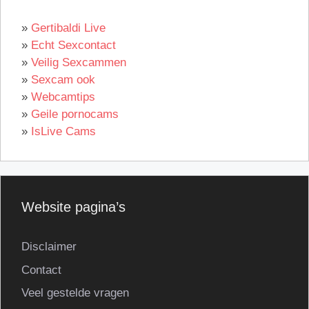
»
Gertibaldi Live
»
Echt Sexcontact
»
Veilig Sexcammen
»
Sexcam ook
»
Webcamtips
»
Geile pornocams
»
IsLive Cams
Website pagina’s
Disclaimer
Contact
Veel gestelde vragen