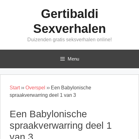
Ga
Gertibaldi
naar
de
Sexverhalen
inhoud
Duizenden gratis seksverhalen online!
Menu
Start
››
Overspel
››
Een Babylonische
spraakverwarring deel 1 van 3
Een Babylonische
spraakverwarring deel 1
van 3