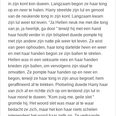
in zijn kont kon duwen. Langzaam begon ze haar tong
op en neer te halen. Harry streelde zijn lul en genoot
van de neukende tong in zijn kont. Langzaam kwam
zijn lul weer tot leven. “Ja Hellen neuk me met die tong
van je, ja heerlijk, ga door ” terwijl hij met een hand
haar hoofd verder in zijn bilspleet duwde pompte hij
met zijn andere zijn natte pik weer tot leven. Ze wist
van geen ophouden, haar tong dartelde heen en weer
en met haar handen begon ze zijn ballen te strelen.
Hellen was in een seksuele roes en haar handen
kneden zijn ballen, om vervolgens zijn staaf te
omvatten. Ze pompte haar handen op en neer en
begon, terwijl ze haar tong in zijn anus begroef, hem
geraffineerd af te trekken. Plotseling duwde Harry haar
van zich af en richtte zich op om terstond zijn lul in
haar mond te duwen. “Kom zuig me, geile slet ”
gromde hij. Het woord slet was maar al te waar
bedacht ze zich, maar het kon haar niets schelen
integendeel het wond haar zelfs op. Ze verbaasde