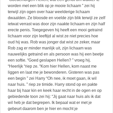
worden met een blik op je mooie lichaam ” zei hij
terwijl zijn ogen over haar weelderige lichaam
dwaalden. Ze bloosde en voelde zijn blik terwijl ze zelf
ietwat verrast was door zijn naakte lichaam en zijn half
erecte penis. Toegegeven hij heeft een mooi getraind
lichaam voor zijn leeftijd al wist ze niet precies hoe
oud hij was. Rob was jonger dat wist ze zeker, maar
Rob zag er minder manlijk uit, zijn lichaam was
nauwelijks getraind en als persoon was hij een beetje
een softie. “Goed geslapen Hellen? ” vroeg hij.
“Heerlijk “riep ze. “Kom hier Hellen, kom naast me
liggen en laat me je bewonderen. Gisteren was pas
een begin ” zei Harry “Oh nee, ik moet gaan, ik wil
naar huis. ” riep ze timide. Harry stond op en pakte
haar bij haar kin en keek haar recht in de ogen en op
gebiedende toon zei hij: “Jij gaat naar huis als ik dat
wil heb je dat begrepen. Ik bepaal wat er met je
gebeurt daarom ben je hier en mocht je