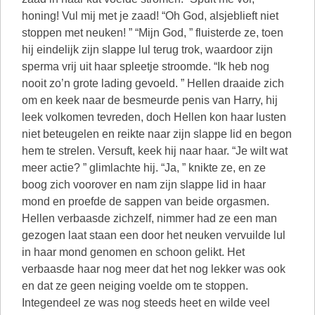
honing! Vul mij met je zaad! “Oh God, alsjeblieft niet
stoppen met neuken! ” “Mijn God, ” fluisterde ze, toen
hij eindelijk zijn slappe lul terug trok, waardoor zijn
sperma vrij uit haar spleetje stroomde. “Ik heb nog
nooit zo’n grote lading gevoeld. ” Hellen draaide zich
om en keek naar de besmeurde penis van Harry, hij
leek volkomen tevreden, doch Hellen kon haar lusten
niet beteugelen en reikte naar zijn slappe lid en begon
hem te strelen. Versuft, keek hij naar haar. “Je wilt wat
meer actie? ” glimlachte hij. “Ja, ” knikte ze, en ze
boog zich voorover en nam zijn slappe lid in haar
mond en proefde de sappen van beide orgasmen.
Hellen verbaasde zichzelf, nimmer had ze een man
gezogen laat staan een door het neuken vervuilde lul
in haar mond genomen en schoon gelikt. Het
verbaasde haar nog meer dat het nog lekker was ook
en dat ze geen neiging voelde om te stoppen.
Integendeel ze was nog steeds heet en wilde veel