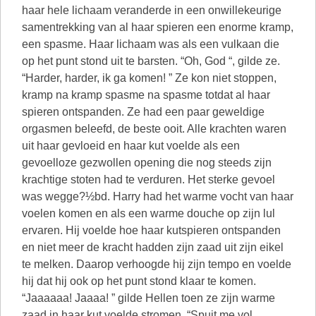
haar hele lichaam veranderde in een onwillekeurige
samentrekking van al haar spieren een enorme kramp,
een spasme. Haar lichaam was als een vulkaan die
op het punt stond uit te barsten. “Oh, God “, gilde ze.
“Harder, harder, ik ga komen! ” Ze kon niet stoppen,
kramp na kramp spasme na spasme totdat al haar
spieren ontspanden. Ze had een paar geweldige
orgasmen beleefd, de beste ooit. Alle krachten waren
uit haar gevloeid en haar kut voelde als een
gevoelloze gezwollen opening die nog steeds zijn
krachtige stoten had te verduren. Het sterke gevoel
was wegge?½bd. Harry had het warme vocht van haar
voelen komen en als een warme douche op zijn lul
ervaren. Hij voelde hoe haar kutspieren ontspanden
en niet meer de kracht hadden zijn zaad uit zijn eikel
te melken. Daarop verhoogde hij zijn tempo en voelde
hij dat hij ook op het punt stond klaar te komen.
“Jaaaaaa! Jaaaa! ” gilde Hellen toen ze zijn warme
zaad in haar kut voelde stromen. “Spuit me vol,