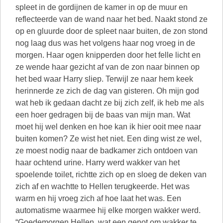
spleet in de gordijnen de kamer in op de muur en
reflecteerde van de wand naar het bed. Naakt stond ze
op en gluurde door de spleet naar buiten, de zon stond
nog laag dus was het volgens haar nog vroeg in de
morgen. Haar ogen knipperden door het felle licht en
ze wende haar gezicht af van de zon naar binnen op
het bed waar Harry sliep. Terwijl ze naar hem keek
herinnerde ze zich de dag van gisteren. Oh mijn god
wat heb ik gedaan dacht ze bij zich zelf, ik heb me als
een hoer gedragen bij de baas van mijn man. Wat
moet hij wel denken en hoe kan ik hier ooit mee naar
buiten komen? Ze wist het niet. Een ding wist ze wel,
ze moest nodig naar de badkamer zich ontdoen van
haar ochtend urine. Harry werd wakker van het
spoelende toilet, richtte zich op en sloeg de deken van
zich af en wachtte to Hellen terugkeerde. Het was
warm en hij vroeg zich af hoe laat het was. Een
automatisme waarmee hij elke morgen wakker werd.
“Goedemorgen Hellen, wat een genot om wakker te