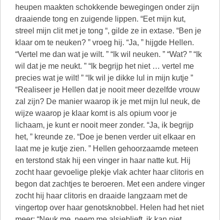
heupen maakten schokkende bewegingen onder zijn
draaiende tong en zuigende lippen. “Eet mijn kut,
streel mijn clit met je tong “, gilde ze in extase. “Ben je
klaar om te neuken? ” vroeg hij. “Ja, ” hijgde Hellen.
“Vertel me dan wat je wilt. ” “Ik wil neuken. ” “Wat? ” “Ik
wil dat je me neukt. ” “Ik begrijp het niet … vertel me
precies wat je wilt! ” “Ik wil je dikke lul in mijn kutje ”
“Realiseer je Hellen dat je nooit meer dezelfde vrouw
zal zijn? De manier waarop ik je met mijn lul neuk, de
wijze waarop je klaar komt is als opium voor je
lichaam, je kunt er nooit meer zonder. “Ja, ik begrijp
het, ” kreunde ze. “Doe je benen verder uit elkaar en
laat me je kutje zien. ” Hellen gehoorzaamde meteen
en terstond stak hij een vinger in haar natte kut. Hij
zocht haar gevoelige plekje vlak achter haar clitoris en
begon dat zachtjes te beroeren. Met een andere vinger
zocht hij haar clitoris en draaide langzaam met de
vingertop over haar genotsknobbel. Helen had het niet
meer: “Neuk me, neem me alsjeblieft, ik kan niet