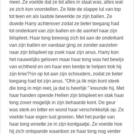
meer. Ze voelde dat ze tot alles in staat was, alles wat
ze zich kon voorstellen. Ze likte de slappe lul van top
tot teen en als laatste bewerkte ze zijn ballen. Ze
duwde Harry achterover zodat ze beter toegang had
tot onderkant van zijn ballen en de aanhef naar zijn
bilspleet. Haar tong bewoog zich tot aan de onderkant
van zijn ballen en vandaar ging ze zonder aarzelen
naar zijn bilspleet op zoek naar zijn anus. Harry kon
het nauwelijks geloven maar haar tong was het bewijs
van echtheid en om haar een beetje te helpen trok hij
zijn knie?½n op tot aan zijn schouders, zodat ze beter
toegang had tot zijn anus. “Ohh ja lik mijn kont steek
die tong in mijn reet, ja dat is heerlijk ” kreunde hij. Met
haar handen opende Hellen zijn bilspleet en stak haar
tong zover mogelijk in zijn behaarde kont. De geur
was sterk en bitter en wond haar verschrikkelijk op. Ze
voelde haar eigen lust groeien. Met het puntje van
haar tong wroette ze in zijn kontgaatje. Ze voelde hoe
hij zich ontspande waardoor ze haar tong nog verder