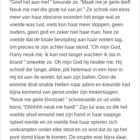
“Geef het aan me! ” kreunde ze. “Maak me je geile teef!
Neuk me met die grote lul van je! ” Ze schrok niet eens
meer van haar obscene woorden het enige wat ze
voelde was lust, niets kon haar meer stoppen, geen
ouders, geen god en zeker niet haar man. Nee ze
voelde dat de totale bevrijding aan haar voeten lag,
om precies te zijn achter haar stond. “Oh mijn God,
Harry neuk me, ik kan niet langer wachten ik sta in
brand ” smeekte ze. Oh mijn God hij neukte me. Hij
schoof die lange, dikke, pik helemaal in een keer in
mij tot aan de wortel, tot aan zijn ballen. Door de
enorme druk snakte Hellen naar adem en kreunde luid
bijna kermend van genot onder zijn mokerslagen.
“Neuk me geile klootzak! ” schreeuwde ze uit volle
borst, “Ohhhhh neuk me hard! ” Zijn lul was zo dik het
voelde alsof iemand met zijn hand in haar soppige
spleet roerde en ze voelde hoe haar spieren zich
verkrampten onder elke stoot en ze wist dat ze op het
punt stond klaar te komen. De eruptie was bijna daar,