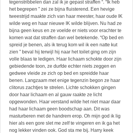
tegenstribbelen dan zal ik je gepast straffen “. “Ik heb
het begrepen ” zei ze bijna fluisterend. Een hevige
tweestrijd maakte zich van haar meester, haar oude IK
wilde weg en haar nieuwe IK wilde blijven. Nu had ze
bijna geen keus en ze voelde er niets voor erachter te
komen wat dat straffen dan wel betekende. “Op bed en
spreid je benen, als ik terug kom wil ik een natte kut
zien ” beval hij terwijl hij naar het toilet ging om zijn
volle blaas te ledigen. Haar lichaam schokte door zijn
gebiedende toon, ze durfde echter niets zeggen en
gedwee vleide ze zich op bed en spreidde haar
benen. Langzaam met enige tegenzin begon ze haar
clitorus zachtjes te strelen. Lichte schokken gingen
door haar lichaam en al gauw raakte ze licht
opgewonden. Haar verstand wilde het niet maar daar
had haar lichaam geen boodschap aan. Dit was
masturberen met de handrem erop. Oh mijn god ik lig
hier als een gore slet me zelf te vingeren en ik ga het
nog lekker vinden ook. God sta me bij. Harry keek