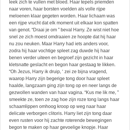
leek zich te vullen met bloed. Haar tepels priemden
naar voren, haar borsten voelden als volle rijpe
meloenen klaar gegeten worden. Haar lichaam was
een rijpe vrucht dat elk moment uit elkaar kon spatten
van genot. “Draai je om ” beval Harry. Ze wist niet hoe
snel ze zich moest omdraaien ze hoopte dat hij haar
nu zou neuken. Maar Harry had iets anders voor,
zodra hij haar vochtige spleet zag duwde hij haar
benen verder uiteen en begroef zijn gezicht in haar
kletsnatte geslacht en begon haar gestaag te likken.
“Oh Jezus, Harry ik druip, ‘ zei ze bijna vragend,
waarop Harry zijn begerige tong door haar spleet
haalde, langzaam ging zijn tong op en neer langs de
gezwollen wanden van haar vagina. “Kus me lik me, ”
smeekte ze, toen ze zag hoe zijn roze tong langs haar
schaamlippen omhoog kroop op weg naar haar
delicate verborgen clitoris. Harry liet zijn tong daar
even rusten voor hij zachte roterende bewegingen
begon te maken op haar gevoelige knopje. Haar