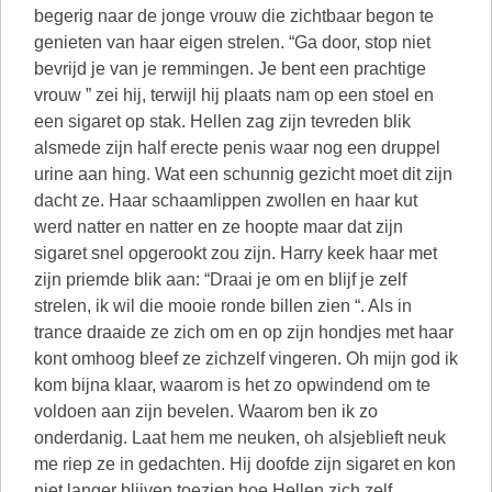
begerig naar de jonge vrouw die zichtbaar begon te
genieten van haar eigen strelen. “Ga door, stop niet
bevrijd je van je remmingen. Je bent een prachtige
vrouw ” zei hij, terwijl hij plaats nam op een stoel en
een sigaret op stak. Hellen zag zijn tevreden blik
alsmede zijn half erecte penis waar nog een druppel
urine aan hing. Wat een schunnig gezicht moet dit zijn
dacht ze. Haar schaamlippen zwollen en haar kut
werd natter en natter en ze hoopte maar dat zijn
sigaret snel opgerookt zou zijn. Harry keek haar met
zijn priemde blik aan: “Draai je om en blijf je zelf
strelen, ik wil die mooie ronde billen zien “. Als in
trance draaide ze zich om en op zijn hondjes met haar
kont omhoog bleef ze zichzelf vingeren. Oh mijn god ik
kom bijna klaar, waarom is het zo opwindend om te
voldoen aan zijn bevelen. Waarom ben ik zo
onderdanig. Laat hem me neuken, oh alsjeblieft neuk
me riep ze in gedachten. Hij doofde zijn sigaret en kon
niet langer blijven toezien hoe Hellen zich zelf