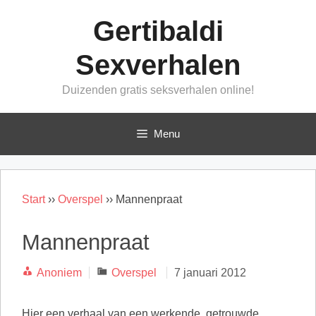
Ga
Gertibaldi
naar
de
Sexverhalen
inhoud
Duizenden gratis seksverhalen online!
Menu
Start
››
Overspel
››
Mannenpraat
Mannenpraat
Categorieën
Anoniem
Overspel
7 januari 2012
Hier een verhaal van een werkende, getrouwde