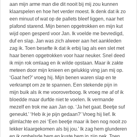
aan mijn arme man die dit nooit bij mij zou kunnen
klaarspelen en hoe het verder moest. Ik denk dat ik zo
een minuut of wat op de pallets bleef liggen, naar het
plafond starend. Mijn benen opgetrokken en mijn kut
wijd open gesperd voor Jan. Ik voelde me bevredigd,
duf en slap. Jan was zich alweer aan het aankleden
zag ik. Toen besefte ik dat ik erbij lag als een slet met
haar benen opgetrokken voor haar neuker. Snel deed
ik mijn rok omlaag en ik wilde opstaan. Maar ik zakte
meteen door mijn knieen en gelukkig ving jan mij op.
‘Gaat het?’ vroeg hij. Mijn benen waren slap en te
verkrampt om ze te spannen. Een stekende pijn in
mijn buik als ik me vooroverboog. Ik vroeg me af of ik
bloedde maar durfde niet te voelen. Ik vermande
mezelf en trok me aan Jan op. ‘Ja het gaat. Beetje suf
geneukt.’ ‘Heb ik je pijn gedaan?’ Vroeg hij lief. Ik
glimlachte en zei ‘Een beetje maar ik ben nog nooit zo
lekker klaargekomen als bij jou.’ Ik zag hem glunderen
en ik omhelsde hem en kuste hem in zijn nek. Toen