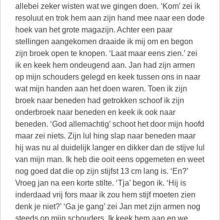
allebei zeker wisten wat we gingen doen. ‘Kom’ zei ik
resoluut en trok hem aan zijn hand mee naar een dode
hoek van het grote magazijn. Achter een paar
stellingen aangekomen draaide ik mij om en begon
zijn broek open te knopen. ‘Laat maar eens zien.’ zei
ik en keek hem ondeugend aan. Jan had zijn armen
op mijn schouders gelegd en keek tussen ons in naar
wat mijn handen aan het doen waren. Toen ik zijn
broek naar beneden had getrokken schoof ik zijn
onderbroek naar beneden en keek ik ook naar
beneden. ‘God allemachtig’ schoot het door mijn hoofd
maar zei niets. Zijn lul hing slap naar beneden maar
hij was nu al duidelijk langer en dikker dan de stijve lul
van mijn man. Ik heb die ooit eens opgemeten en weet
nog goed dat die op zijn stijfst 13 cm lang is. ‘En?’
Vroeg jan na een korte stilte. ‘Tja’ begon ik. ‘Hij is
inderdaad vrij fors maar ik zou hem stijf moeten zien
denk je niet?’ ‘Ga je gang’ zei Jan met zijn armen nog
steeds op mijn schouders. Ik keek hem aan en we