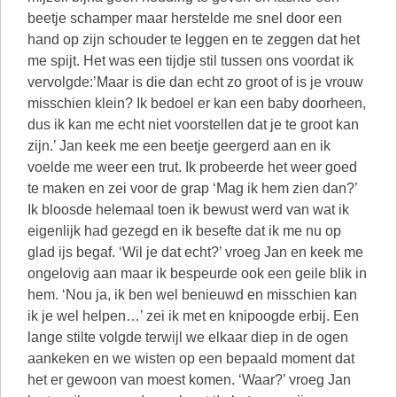
beetje schamper maar herstelde me snel door een
hand op zijn schouder te leggen en te zeggen dat het
me spijt. Het was een tijdje stil tussen ons voordat ik
vervolgde:’Maar is die dan echt zo groot of is je vrouw
misschien klein? Ik bedoel er kan een baby doorheen,
dus ik kan me echt niet voorstellen dat je te groot kan
zijn.’ Jan keek me een beetje geergerd aan en ik
voelde me weer een trut. Ik probeerde het weer goed
te maken en zei voor de grap ‘Mag ik hem zien dan?’
Ik bloosde helemaal toen ik bewust werd van wat ik
eigenlijk had gezegd en ik besefte dat ik me nu op
glad ijs begaf. ‘Wil je dat echt?’ vroeg Jan en keek me
ongelovig aan maar ik bespeurde ook een geile blik in
hem. ‘Nou ja, ik ben wel benieuwd en misschien kan
ik je wel helpen…’ zei ik met en knipoogde erbij. Een
lange stilte volgde terwijl we elkaar diep in de ogen
aankeken en we wisten op een bepaald moment dat
het er gewoon van moest komen. ‘Waar?’ vroeg Jan