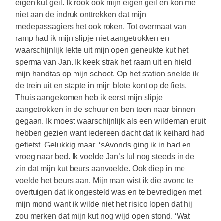
eigen kut geil. Ik rook ook mijn eigen geil en kon me
niet aan de indruk onttrekken dat mijn
medepassagiers het ook roken. Tot overmaat van
ramp had ik mijn slipje niet aangetrokken en
waarschijnlijk lekte uit mijn open geneukte kut het
sperma van Jan. Ik keek strak het raam uit en hield
mijn handtas op mijn schoot. Op het station snelde ik
de trein uit en stapte in mijn blote kont op de fiets.
Thuis aangekomen heb ik eerst mijn slipje
aangetrokken in de schuur en ben toen naar binnen
gegaan. Ik moest waarschijnlijk als een wildeman eruit
hebben gezien want iedereen dacht dat ik keihard had
gefietst. Gelukkig maar. ‘sAvonds ging ik in bad en
vroeg naar bed. Ik voelde Jan’s lul nog steeds in de
zin dat mijn kut beurs aanvoelde. Ook diep in me
voelde het beurs aan. Mijn man wist ik die avond te
overtuigen dat ik ongesteld was en te bevredigen met
mijn mond want ik wilde niet het risico lopen dat hij
zou merken dat mijn kut nog wijd open stond. ‘Wat