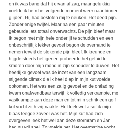
en ik was bang dat hij ervan af zag, maar gelukkig
voelde ik hem het volgende moment weer naar binnen
glijden. Hij had besloten mij te neuken. Het deed pijn.
Zonder enige twijfel. Maar na een paar minuten
gebeurde iets totaal onverwachts. De pijn bleef maar
ik begon met mijn hele onderlijf te schudden en een
onbeschrijflijk lekker gevoel begon de overhand te
nemen terwijl de stekende pijn bleef. Ik kreunde en
hijgde steeds heftiger en probeerde het geluid te
smoren door mijn mond in zijn schouder te duwen. Het
heerlijke gevoel was de inzet van een langzaam
stijgende climax die ik heel diep in mijn kut voelde
opkomen. Het was een zalig gevoel en de ontlading
kwam onafwendbaar terwijl ik volledig verkrampte, me
vastklampte aan deze man en tot mijn schrik een golf
kut vocht zich vrijmaakte. Het leek wel alsof ik mijn
blaas leegde zoveel was het. Mijn kut had zich
overgeven leek het wel aan deze stormram en Jan
had nu vrij spel. Zo voelde het. Het overmatige vocht