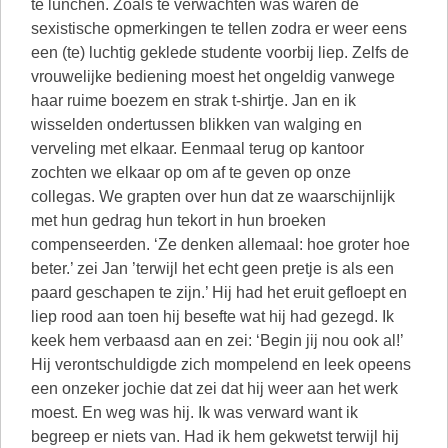
te lunchen. Zoals te verwachten was waren de
sexistische opmerkingen te tellen zodra er weer eens
een (te) luchtig geklede studente voorbij liep. Zelfs de
vrouwelijke bediening moest het ongeldig vanwege
haar ruime boezem en strak t-shirtje. Jan en ik
wisselden ondertussen blikken van walging en
verveling met elkaar. Eenmaal terug op kantoor
zochten we elkaar op om af te geven op onze
collegas. We grapten over hun dat ze waarschijnlijk
met hun gedrag hun tekort in hun broeken
compenseerden. ‘Ze denken allemaal: hoe groter hoe
beter.’ zei Jan ’terwijl het echt geen pretje is als een
paard geschapen te zijn.’ Hij had het eruit gefloept en
liep rood aan toen hij besefte wat hij had gezegd. Ik
keek hem verbaasd aan en zei: ‘Begin jij nou ook al!’
Hij verontschuldigde zich mompelend en leek opeens
een onzeker jochie dat zei dat hij weer aan het werk
moest. En weg was hij. Ik was verward want ik
begreep er niets van. Had ik hem gekwetst terwijl hij