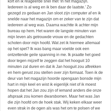
kort en ik reageerde snel met ‘In het magazijn.
Iedereen is al weg en ik ben daar de laatste.’ Zo
gezegd zo gedaan en Jan sloot zijn computer af en ik
snelde naar het magazijn om er zeker van te zijn dat
iedereen al weg was. Daarna wachtte ik achter mijn
bureau op hem. Het waren de langste minuten van
mijn leven als getrouwde vrouw en de gedachten
schoten door mijn hoofd. Wat zet ik hiermee allemaal
op het spel? Ik was bang maar voelde ook een
ontzettende geile spanning in me. Ik praatte het goed
door tegen mijzelf te zeggen dat het hooguit 10
minuten zal duren en dat ik Jan hooguit zou aftrekken
en hem gerust zou stellen over zijn formaat. Toen ik de
deur van het magazijn hoorde opengaan bonsde mijn
hart in mijn keel en wist ik eigenlijk niet of ik moest
hopen dat het Jan zou zijn of iemand anders die onze
afspraak zou komen dwarsbomen. Maar het was Jan
die zijn hoofd om de hoek stak. Wij keken elkaar weer
even strak in de ogen als was het om te polsen of we