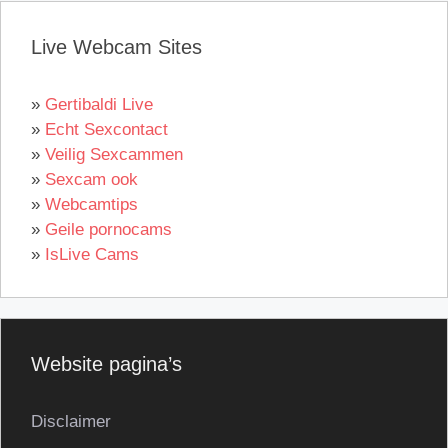
Live Webcam Sites
»
Gertibaldi Live
»
Echt Sexcontact
»
Veilig Sexcammen
»
Sexcam ook
»
Webcamtips
»
Geile pornocams
»
IsLive Cams
Website pagina’s
Disclaimer