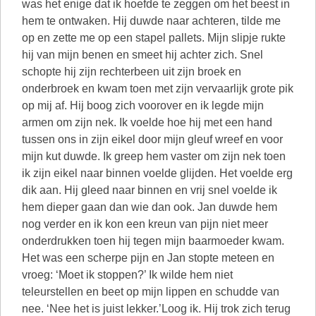
was het enige dat ik hoefde te zeggen om het beest in
hem te ontwaken. Hij duwde naar achteren, tilde me
op en zette me op een stapel pallets. Mijn slipje rukte
hij van mijn benen en smeet hij achter zich. Snel
schopte hij zijn rechterbeen uit zijn broek en
onderbroek en kwam toen met zijn vervaarlijk grote pik
op mij af. Hij boog zich voorover en ik legde mijn
armen om zijn nek. Ik voelde hoe hij met een hand
tussen ons in zijn eikel door mijn gleuf wreef en voor
mijn kut duwde. Ik greep hem vaster om zijn nek toen
ik zijn eikel naar binnen voelde glijden. Het voelde erg
dik aan. Hij gleed naar binnen en vrij snel voelde ik
hem dieper gaan dan wie dan ook. Jan duwde hem
nog verder en ik kon een kreun van pijn niet meer
onderdrukken toen hij tegen mijn baarmoeder kwam.
Het was een scherpe pijn en Jan stopte meteen en
vroeg: ‘Moet ik stoppen?’ Ik wilde hem niet
teleurstellen en beet op mijn lippen en schudde van
nee. ‘Nee het is juist lekker.’Loog ik. Hij trok zich terug