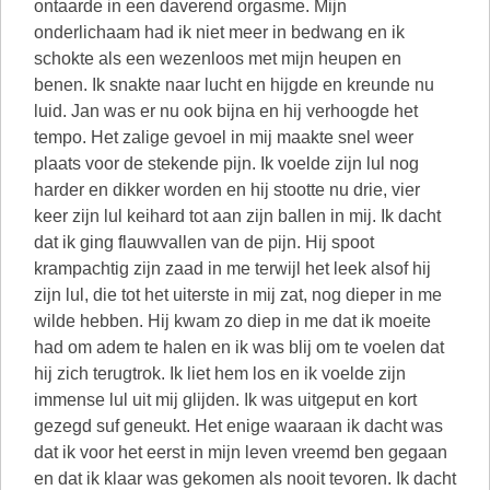
ontaarde in een daverend orgasme. Mijn
onderlichaam had ik niet meer in bedwang en ik
schokte als een wezenloos met mijn heupen en
benen. Ik snakte naar lucht en hijgde en kreunde nu
luid. Jan was er nu ook bijna en hij verhoogde het
tempo. Het zalige gevoel in mij maakte snel weer
plaats voor de stekende pijn. Ik voelde zijn lul nog
harder en dikker worden en hij stootte nu drie, vier
keer zijn lul keihard tot aan zijn ballen in mij. Ik dacht
dat ik ging flauwvallen van de pijn. Hij spoot
krampachtig zijn zaad in me terwijl het leek alsof hij
zijn lul, die tot het uiterste in mij zat, nog dieper in me
wilde hebben. Hij kwam zo diep in me dat ik moeite
had om adem te halen en ik was blij om te voelen dat
hij zich terugtrok. Ik liet hem los en ik voelde zijn
immense lul uit mij glijden. Ik was uitgeput en kort
gezegd suf geneukt. Het enige waaraan ik dacht was
dat ik voor het eerst in mijn leven vreemd ben gegaan
en dat ik klaar was gekomen als nooit tevoren. Ik dacht