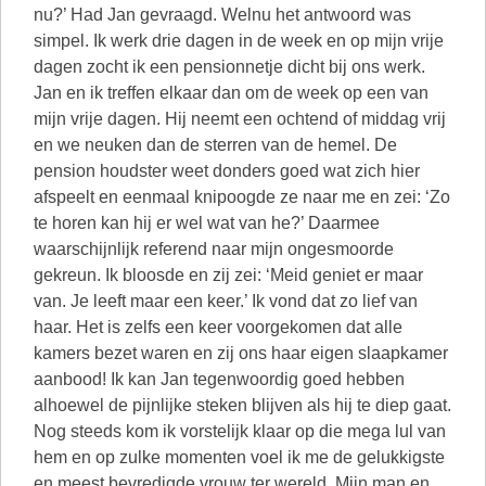
nu?’ Had Jan gevraagd. Welnu het antwoord was
simpel. Ik werk drie dagen in de week en op mijn vrije
dagen zocht ik een pensionnetje dicht bij ons werk.
Jan en ik treffen elkaar dan om de week op een van
mijn vrije dagen. Hij neemt een ochtend of middag vrij
en we neuken dan de sterren van de hemel. De
pension houdster weet donders goed wat zich hier
afspeelt en eenmaal knipoogde ze naar me en zei: ‘Zo
te horen kan hij er wel wat van he?’ Daarmee
waarschijnlijk referend naar mijn ongesmoorde
gekreun. Ik bloosde en zij zei: ‘Meid geniet er maar
van. Je leeft maar een keer.’ Ik vond dat zo lief van
haar. Het is zelfs een keer voorgekomen dat alle
kamers bezet waren en zij ons haar eigen slaapkamer
aanbood! Ik kan Jan tegenwoordig goed hebben
alhoewel de pijnlijke steken blijven als hij te diep gaat.
Nog steeds kom ik vorstelijk klaar op die mega lul van
hem en op zulke momenten voel ik me de gelukkigste
en meest bevredigde vrouw ter wereld. Mijn man en