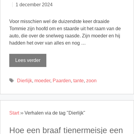
1 december 2024
Voor misschien wel de duizendste keer draaide
Tommie zijn hoofd om en staarde uit het raam van de
auto, die over de snelweg raasde. Zijn moeder en hij
hadden het over van alles en nog …
Lees verder
Tags
Dierlijk
,
moeder
,
Paarden
,
tante
,
zoon
Start
››
Verhalen via de tag "Dierlijk"
Hoe een braaf tienermeisje een