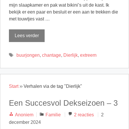
mijn slaapkamer en pak wat bikini’s uit de kast. Ik
bekijk er een paar en besluit er een aan te trekken die
met touwtjes vast …
Lees verder
Tags
buurjongen
,
chantage
,
Dierlijk
,
extreem
Start
››
Verhalen via de tag "Dierlijk"
Een Succesvol Dekseizoen – 3
Categorieën
Anoniem
Familie
2 reacties
2
december 2024