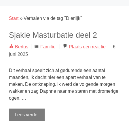
Start
››
Verhalen via de tag "Dierlijk"
Sjakie Masturbatie deel 2
Categorieën
Bertus
Familie
Plaats een reactie
6
juni 2025
Dit verhaal speelt zich af gedurende een aantal
maanden, ik dacht hier een apart verhaal van te
maken. De ontknaping. Ik werd de volgende morgen
wakker en zag Daphne naar me staren met dromerige
ogen. …
Lees verder