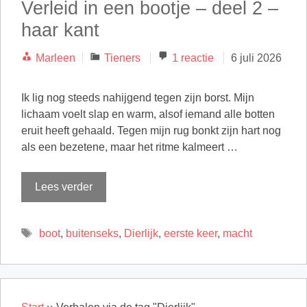
Verleid in een bootje – deel 2 –
haar kant
Categorieën
Marleen
Tieners
1 reactie
6 juli 2026
Ik lig nog steeds nahijgend tegen zijn borst. Mijn
lichaam voelt slap en warm, alsof iemand alle botten
eruit heeft gehaald. Tegen mijn rug bonkt zijn hart nog
als een bezetene, maar het ritme kalmeert …
Lees verder
Tags
boot
,
buitenseks
,
Dierlijk
,
eerste keer
,
macht