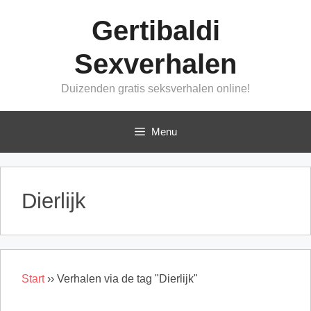
Ga
Gertibaldi
naar
de
Sexverhalen
inhoud
Duizenden gratis seksverhalen online!
Menu
Dierlijk
Start
››
Verhalen via de tag "Dierlijk"