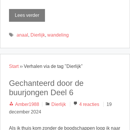
Lees verder
Tags
anaal
,
Dierlijk
,
wandeling
Start
››
Verhalen via de tag "Dierlijk"
Gechanteerd door de
buurjongen Deel 6
Categorieën
Amber1988
Dierlijk
4 reacties
19
december 2024
Als ik thuis kom zonder de boodschappen loop ik naar