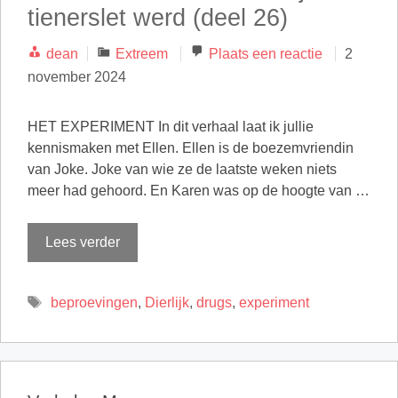
tienerslet werd (deel 26)
Categorieën
dean
Extreem
Plaats een reactie
2
november 2024
HET EXPERIMENT In dit verhaal laat ik jullie
kennismaken met Ellen. Ellen is de boezemvriendin
van Joke. Joke van wie ze de laatste weken niets
meer had gehoord. En Karen was op de hoogte van …
Lees verder
Tags
beproevingen
,
Dierlijk
,
drugs
,
experiment