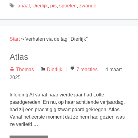
Tags
anaal
,
Dierlijk
,
pis
,
spoelen
,
zwanger
Start
››
Verhalen via de tag "Dierlijk"
Atlas
Categorieën
Thomas
Dierlijk
7 reacties
4 maart
2025
Inleiding Al vanaf haar vierde jaar had Lotte
paardgereden. En nu, op haar achttiende verjaardag,
had zij een prachtig gitzwart paard gekregen. Atlas.
Vanaf het eerste moment dat ze hem had gezien was
ze verliefd …