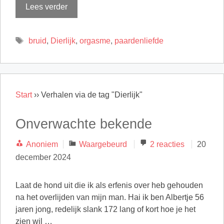
Lees verder
Tags
bruid
,
Dierlijk
,
orgasme
,
paardenliefde
Start
››
Verhalen via de tag "Dierlijk"
Onverwachte bekende
Categorieën
Anoniem
Waargebeurd
2 reacties
20
december 2024
Laat de hond uit die ik als erfenis over heb gehouden
na het overlijden van mijn man. Hai ik ben Albertje 56
jaren jong, redelijk slank 172 lang of kort hoe je het
zien wil …