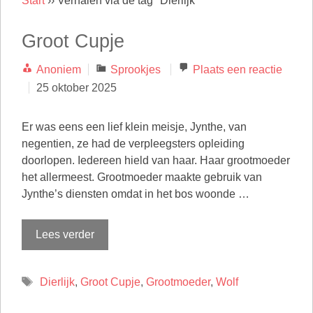
Start
››
Verhalen via de tag "Dierlijk"
Groot Cupje
Categorieën
Anoniem
Sprookjes
Plaats een reactie
25 oktober 2025
Er was eens een lief klein meisje, Jynthe, van
negentien, ze had de verpleegsters opleiding
doorlopen. Iedereen hield van haar. Haar grootmoeder
het allermeest. Grootmoeder maakte gebruik van
Jynthe’s diensten omdat in het bos woonde …
Lees verder
Tags
Dierlijk
,
Groot Cupje
,
Grootmoeder
,
Wolf