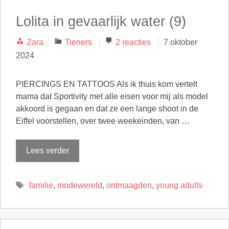
Lolita in gevaarlijk water (9)
Categorieën
Zara
Tieners
2 reacties
7 oktober
2024
PIERCINGS EN TATTOOS Als ik thuis kom vertelt
mama dat Sportivity met alle eisen voor mij als model
akkoord is gegaan en dat ze een lange shoot in de
Eiffel voorstellen, over twee weekeinden, van …
Lees verder
Tags
familie
,
modewereld
,
ontmaagden
,
young adults