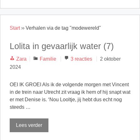
Start
››
Verhalen via de tag "modewereld"
Lolita in gevaarlijk water (7)
Categorieën
Zara
Familie
3 reacties
2 oktober
2024
OEI IK GROEI Als ik de volgende morgen met Vincent
in de trein naar Utrecht zit vraag ik hem of hij snapt wat
er met Denise is. ‘Nou Looltje, jij hebt dus echt nog
steeds …
Lees verder