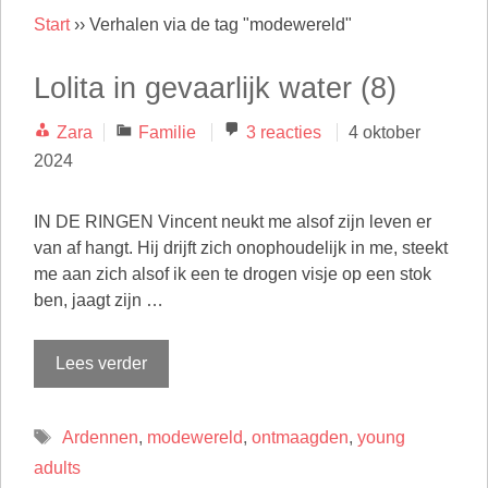
Start
››
Verhalen via de tag "modewereld"
Lolita in gevaarlijk water (8)
Categorieën
Zara
Familie
3 reacties
4 oktober
2024
IN DE RINGEN Vincent neukt me alsof zijn leven er
van af hangt. Hij drijft zich onophoudelijk in me, steekt
me aan zich alsof ik een te drogen visje op een stok
ben, jaagt zijn …
Lees verder
Tags
Ardennen
,
modewereld
,
ontmaagden
,
young
adults