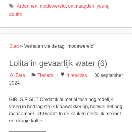
Tags
Ardennen
,
modewereld
,
ontmaagden
,
young
adults
Start
››
Verhalen via de tag "modewereld"
Lolita in gevaarlijk water (6)
Categorieën
Zara
Tieners
4 reacties
30 september
2024
GIRLS FIGHT Omdat ik al met al toch nog redelijk
vroeg in bed lag sta ik klaarwakker op, hoewel het nog
maar amper licht wordt. In de keuken nestel ik me met
een kopje koffie …