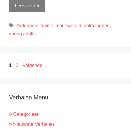
Lees verder
Tags
Ardennen
,
familie
,
modewereld
,
ontmaagden
,
young adults
Pagina
Pagina
1
2
Volgende
→
Verhalen Menu
» Categorieën
» Nieuwste Verhalen