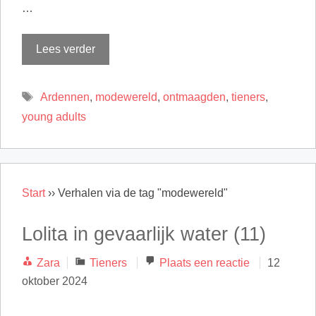
…
Lees verder
Tags
Ardennen
,
modewereld
,
ontmaagden
,
tieners
,
young adults
Start
››
Verhalen via de tag "modewereld"
Lolita in gevaarlijk water (11)
Categorieën
Zara
Tieners
Plaats een reactie
12
oktober 2024