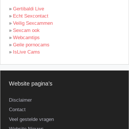
»
Gertibaldi Live
»
Echt Sexcontact
»
Veilig Sexcammen
»
Sexcam ook
»
Webcamtips
»
Geile pornocams
»
IsLive Cams
Website pagina’s
Disclaimer
Contact
Veel gestelde vragen
Website Nieuws