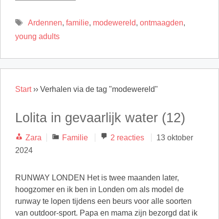
Tags
Ardennen
,
familie
,
modewereld
,
ontmaagden
,
young adults
Start
››
Verhalen via de tag "modewereld"
Lolita in gevaarlijk water (12)
Categorieën
Zara
Familie
2 reacties
13 oktober
2024
RUNWAY LONDEN Het is twee maanden later,
hoogzomer en ik ben in Londen om als model de
runway te lopen tijdens een beurs voor alle soorten
van outdoor-sport. Papa en mama zijn bezorgd dat ik