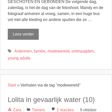
GESCHOTEN EN GEBONDEN De volgende dag,
zaterdag, is het de dag van de fotoshoot. Mandy en de
fotograaf arriveren al vroeg, samen, in een huge bus
vol met alle kleding en andere spullen die ze …
Lees verder
Tags
Ardennen
,
familie
,
modewereld
,
ontmaagden
,
young adults
Start
››
Verhalen via de tag "modewereld"
Lolita in gevaarlijk water (10)
Categorieën
Zara
Tieners
2 reacties
9 oktober