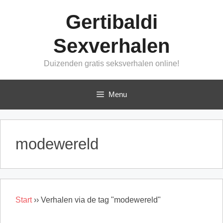
Ga
Gertibaldi
naar
de
Sexverhalen
inhoud
Duizenden gratis seksverhalen online!
Menu
modewereld
Start
››
Verhalen via de tag "modewereld"