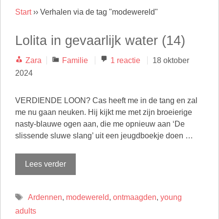
Start
››
Verhalen via de tag "modewereld"
Lolita in gevaarlijk water (14)
Categorieën
Zara
Familie
1 reactie
18 oktober
2024
VERDIENDE LOON? Cas heeft me in de tang en zal
me nu gaan neuken. Hij kijkt me met zijn broeierige
nasty-blauwe ogen aan, die me opnieuw aan ‘De
slissende sluwe slang’ uit een jeugdboekje doen …
Lees verder
Tags
Ardennen
,
modewereld
,
ontmaagden
,
young
adults