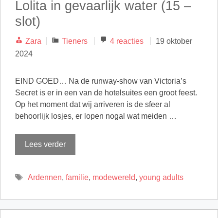
Lolita in gevaarlijk water (15 –
slot)
Categorieën
Zara
Tieners
4 reacties
19 oktober
2024
EIND GOED… Na de runway-show van Victoria’s
Secret is er in een van de hotelsuites een groot feest.
Op het moment dat wij arriveren is de sfeer al
behoorlijk losjes, er lopen nogal wat meiden …
Lees verder
Tags
Ardennen
,
familie
,
modewereld
,
young adults