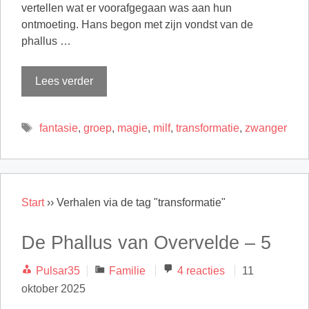
vertellen wat er voorafgegaan was aan hun
ontmoeting. Hans begon met zijn vondst van de
phallus …
Lees verder
Tags
fantasie
,
groep
,
magie
,
milf
,
transformatie
,
zwanger
Start
››
Verhalen via de tag "transformatie"
De Phallus van Overvelde – 5
Categorieën
Pulsar35
Familie
4 reacties
11
oktober 2025