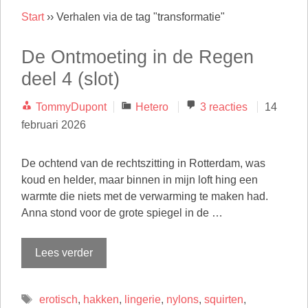
Start
››
Verhalen via de tag "transformatie"
De Ontmoeting in de Regen
deel 4 (slot)
Categorieën
TommyDupont
Hetero
3 reacties
14
februari 2026
De ochtend van de rechtszitting in Rotterdam, was
koud en helder, maar binnen in mijn loft hing een
warmte die niets met de verwarming te maken had.
Anna stond voor de grote spiegel in de …
Lees verder
Tags
erotisch
,
hakken
,
lingerie
,
nylons
,
squirten
,