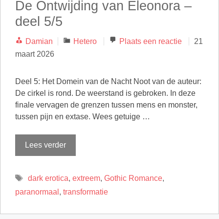
De Ontwijding van Eleonora –
deel 5/5
Categorieën
Damian
Hetero
Plaats een reactie
21
maart 2026
Deel 5: Het Domein van de Nacht Noot van de auteur:
De cirkel is rond. De weerstand is gebroken. In deze
finale vervagen de grenzen tussen mens en monster,
tussen pijn en extase. Wees getuige …
Lees verder
Tags
dark erotica
,
extreem
,
Gothic Romance
,
paranormaal
,
transformatie