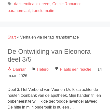
Tags
dark erotica
,
extreem
,
Gothic Romance
,
paranormaal
,
transformatie
Start
››
Verhalen via de tag "transformatie"
De Ontwijding van Eleonora –
deel 3/5
Categorieën
Damian
Hetero
Plaats een reactie
14
maart 2026
Deel 3: Het Verbond van Vuur en IJs Ik sta achter de
houten toonbank van de apotheek. Mijn handen trillen
onbeheerst terwijl ik de gedroogde lavendel afweeg.
De hitte in mijn onderbuik is nu een …