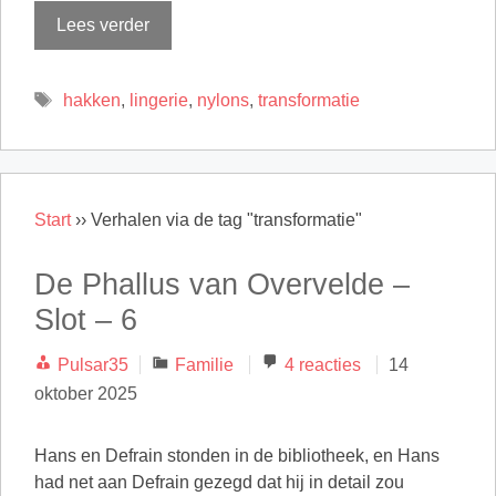
Lees verder
Tags
hakken
,
lingerie
,
nylons
,
transformatie
Start
››
Verhalen via de tag "transformatie"
De Phallus van Overvelde –
Slot – 6
Categorieën
Pulsar35
Familie
4 reacties
14
oktober 2025
Hans en Defrain stonden in de bibliotheek, en Hans
had net aan Defrain gezegd dat hij in detail zou