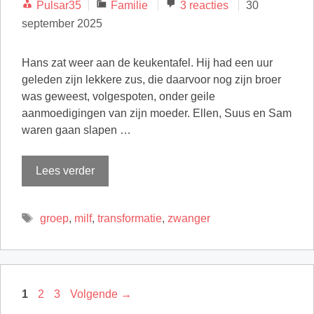
Categorieën
Pulsar35
Familie
3 reacties
30
september 2025
Hans zat weer aan de keukentafel. Hij had een uur
geleden zijn lekkere zus, die daarvoor nog zijn broer
was geweest, volgespoten, onder geile
aanmoedigingen van zijn moeder. Ellen, Suus en Sam
waren gaan slapen …
Lees verder
Tags
groep
,
milf
,
transformatie
,
zwanger
Pagina
Pagina
Pagina
1
2
3
Volgende
→