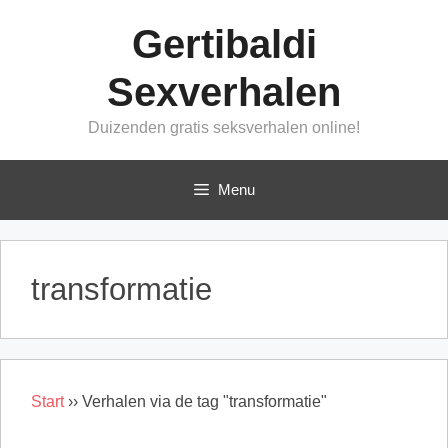
Ga
Gertibaldi
naar
de
Sexverhalen
inhoud
Duizenden gratis seksverhalen online!
Menu
transformatie
Start
››
Verhalen via de tag "transformatie"