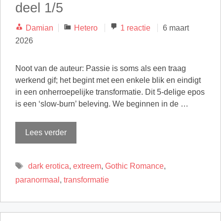
deel 1/5
Categorieën
Damian
Hetero
1 reactie
6 maart
2026
Noot van de auteur: Passie is soms als een traag
werkend gif; het begint met een enkele blik en eindigt
in een onherroepelijke transformatie. Dit 5-delige epos
is een ‘slow-burn’ beleving. We beginnen in de …
Lees verder
Tags
dark erotica
,
extreem
,
Gothic Romance
,
paranormaal
,
transformatie