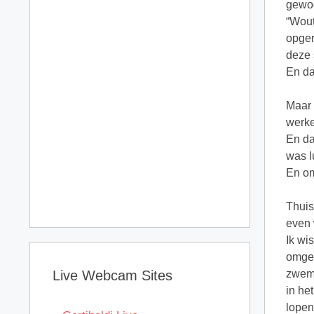
gewoon
“Wout
opger
deze 
En da
Maar 
werke
En da
was l
En om
Thuis
even 
Ik wi
omgev
Live Webcam Sites
zwems
in he
lopen