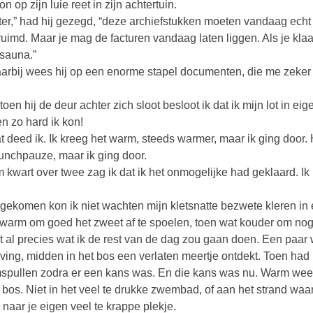
 op zijn luie reet in zijn achtertuin.
er,” had hij gezegd, “deze archiefstukken moeten vandaag echt 
uimd. Maar je mag de facturen vandaag laten liggen. Als je klaa
sauna.”
arbij wees hij op een enorme stapel documenten, die me zeker 
toen hij de deur achter zich sloot besloot ik dat ik mijn lot in 
n zo hard ik kon!
t deed ik. Ik kreeg het warm, steeds warmer, maar ik ging door. 
unchpauze, maar ik ging door.
 kwart over twee zag ik dat ik het onmogelijke had geklaard. Ik 
gekomen kon ik niet wachten mijn kletsnatte bezwete kleren in
warm om goed het zweet af te spoelen, toen wat kouder om nog
st al precies wat ik de rest van de dag zou gaan doen. Een paar 
ing, midden in het bos een verlaten meertje ontdekt. Toen had
pullen zodra er een kans was. En die kans was nu. Warm weer,
t bos. Niet in het veel te drukke zwembad, of aan het strand wa
 naar je eigen veel te krappe plekje.