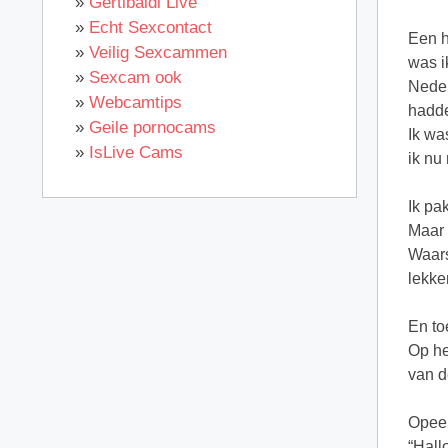
»
Gertibaldi Live
»
Echt Sexcontact
Een h
»
Veilig Sexcammen
was i
»
Sexcam ook
Neder
»
Webcamtips
hadde
»
Geile pornocams
Ik wa
»
IsLive Cams
ik nu
Ik pa
Maar 
Waars
lekke
En to
Op he
van d
Opeen
“Hall