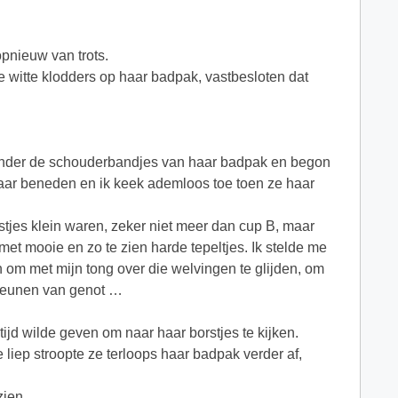
pnieuw van trots.
 witte klodders op haar badpak, vastbesloten dat
 onder de schouderbandjes van haar badpak en begon
d naar beneden en ik keek ademloos toe toen ze haar
rstjes klein waren, zeker niet meer dan cup B, maar
met mooie en zo te zien harde tepeltjes. Ik stelde me
 om met mijn tong over die welvingen te glijden, om
kreunen van genot …
ijd wilde geven om naar haar borstjes te kijken.
e liep stroopte ze terloops haar badpak verder af,
zien.