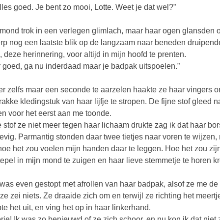
alles goed. Je bent zo mooi, Lotte. Weet je dat wel?”
mond trok in een verlegen glimlach, maar haar ogen glansden o
erp nog een laatste blik op de langzaam naar beneden druipende
, deze herinnering, voor altijd in mijn hoofd te prenten.
 goed, ga nu inderdaad maar je badpak uitspoelen.”
r zelfs maar een seconde te aarzelen haakte ze haar vingers
trakke kledingstuk van haar lijfje te stropen. De fijne stof glee
en voor het eerst aan me toonde.
 stof ze niet meer tegen haar lichaam drukte zag ik dat haar bo
tevig. Parmantig stonden daar twee tietjes naar voren te wijzen, 
hoe het zou voelen mijn handen daar te leggen. Hoe het zou zijn
tepel in mijn mond te zuigen en haar lieve stemmetje te horen 
 was even gestopt met afrollen van haar badpak, alsof ze me de t
ze zei niets. Ze draaide zich om en terwijl ze richting het meertj
te het uit, en ving het op in haar linkerhand.
rie! Ik was zo benieuwd of ze zich schoor, en nu kon ik dat niet 