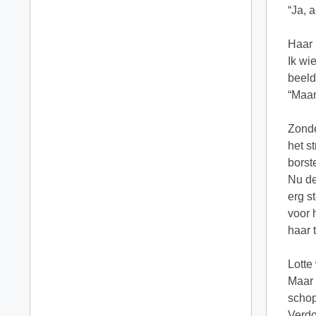
“Ja, 
Haar 
Ik wi
beeld
“Maar
Zonde
het s
borst
Nu de
erg s
voor 
haar 
Lotte
Maar 
schop
Verdo