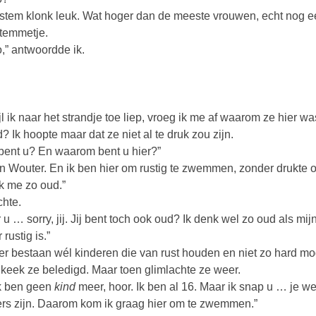
stem klonk leuk. Wat hoger dan de meeste vrouwen, echt nog ee
temmetje.
o,” antwoordde ik.
jl ik naar het strandje toe liep, vroeg ik me af waarom ze hier w
d? Ik hoopte maar dat ze niet al te druk zou zijn.
bent u? En waarom bent u hier?”
en Wouter. En ik ben hier om rustig te zwemmen, zonder drukte
ik me zo oud.”
chte.
 u … sorry, jij. Jij bent toch ook oud? Ik denk wel zo oud als m
 rustig is.”
er bestaan wél kinderen die van rust houden en niet zo hard mo
keek ze beledigd. Maar toen glimlachte ze weer.
k ben geen
kind
meer, hoor. Ik ben al 16. Maar ik snap u … je we
ers zijn. Daarom kom ik graag hier om te zwemmen.”