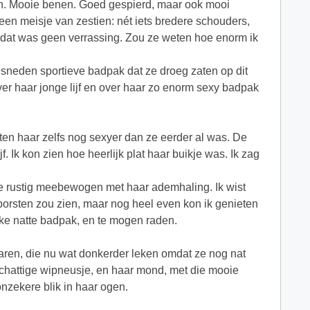
een. Mooie benen. Goed gespierd, maar ook mooi
een meisje van zestien: nét iets bredere schouders,
us dat was geen verrassing. Zou ze weten hoe enorm ik
sneden sportieve badpak dat ze droeg zaten op dit
er haar jonge lijf en over haar zo enorm sexy badpak
en haar zelfs nog sexyer dan ze eerder al was. De
. Ik kon zien hoe heerlijk plat haar buikje was. Ik zag
ie rustig meebewogen met haar ademhaling. Ik wist
borsten zou zien, maar nog heel even kon ik genieten
kke natte badpak, en te mogen raden.
aren, die nu wat donkerder leken omdat ze nog nat
chattige wipneusje, en haar mond, met die mooie
nzekere blik in haar ogen.