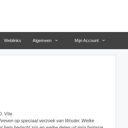
Weblinks
Algemeen
Mijn Account
D. Vile
chreven op speciaal verzoek van Wouter. Welke
r hem bedacht zijn en welke delen uit mijn fantasie