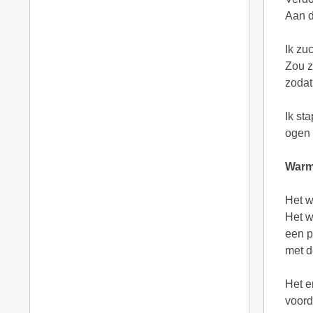
Aan d
Ik zuc
Zou z
zodat
Ik st
ogen 
Warm
Het w
Het w
een p
met d
Het e
voord