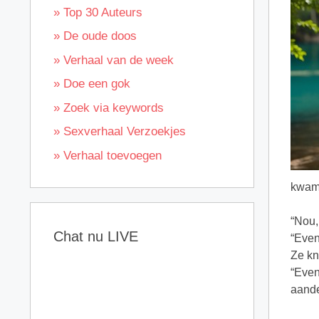
» Top 30 Auteurs
» De oude doos
» Verhaal van de week
» Doe een gok
» Zoek via keywords
» Sexverhaal Verzoekjes
» Verhaal toevoegen
kwam.
“Nou,
Chat nu LIVE
“Even
Ze kn
“Even
aande