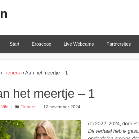
en
Start
Eroscoop
Live Webcams
Partnersites
››
Tieners
››
Aan het meertje – 1
n het meertje – 1
Categorieën
.Vile
Tieners
12 november 2024
(c) 2022, 2024, door P.
Dit verhaal heb ik ges
onderdelen precies doo