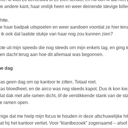
e andere kant, haar vrolijk heen en weer deinende stevige bill
htte.
e haar badpak uitspoelen en weer aandoen voordat ze hier teru
 ik ook dat laatste stukje van haar nog zou kunnen zien?
apte uit mijn speedo die nog steeds om mijn enkels lag, en ging 
en dacht terug aan hoe dit allemaal was begonnen.
e dag
as geen dag om op kantoor te zitten. Totaal niet.
as bloedheet, en de airco was nog steeds kapot. Dus ik kon kiez
lat dak met alle ramen dicht, óf de verstikkende stank van de s
e ramen open.
nige dat me hielp mijn focus te houden in deze afschuwelijke h
at hij het kantoor verliet. Voor “klantbezoek” zogenaamd – also