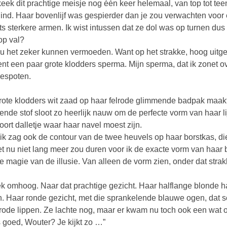
keek dit prachtige meisje nog één keer helemaal, van top tot t
ind. Haar bovenlijf was gespierder dan je zou verwachten voor 
ets sterkere armen. Ik wist intussen dat ze dol was op turnen d
op val?
u het zeker kunnen vermoeden. Want op het strakke, hoog uitge
t een paar grote klodders sperma. Mijn sperma, dat ik zonet ov
espoten.
rote klodders wit zaad op haar felrode glimmende badpak maakt
ende stof sloot zo heerlijk nauw om de perfecte vorm van haar lijf
oort dalletje waar haar navel moest zijn.
ik zag ook de contour van de twee heuvels op haar borstkas, d
et nu niet lang meer zou duren voor ik de exacte vorm van haar 
e magie van de illusie. Van alleen de vorm zien, onder dat stra
ek omhoog. Naar dat prachtige gezicht. Haar halflange blonde h
. Haar ronde gezicht, met die sprankelende blauwe ogen, dat s
 rode lippen. Ze lachte nog, maar er kwam nu toch ook een wat o
s goed, Wouter? Je kijkt zo …”