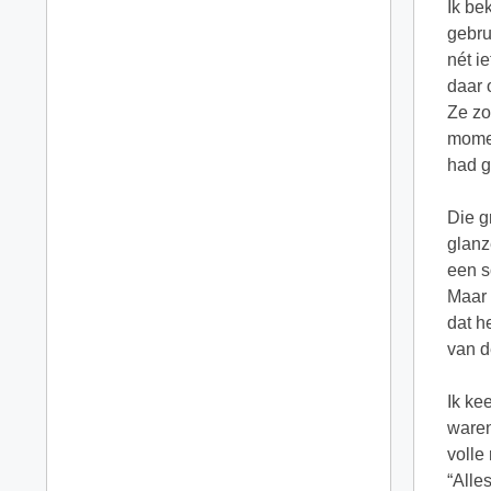
Ik be
gebru
nét i
daar 
Ze zo
momen
had g
Die g
glanz
een s
Maar 
dat h
van d
Ik ke
waren
volle
“Alle