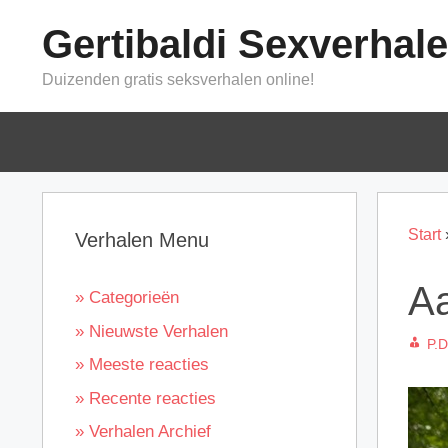
Ga
Gertibaldi Sexverhal
naar
de
Duizenden gratis seksverhalen online!
inhoud
Start
Verhalen Menu
Aa
» Categorieën
» Nieuwste Verhalen
P.D
» Meeste reacties
» Recente reacties
» Verhalen Archief