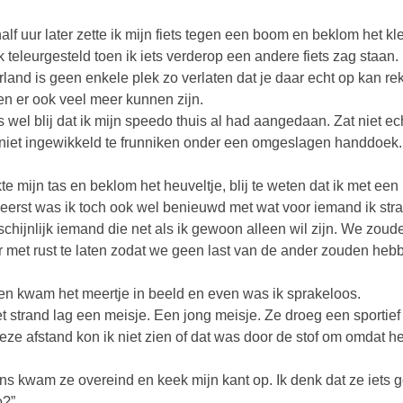
alf uur later zette ik mijn fiets tegen een boom en beklom het kl
k teleurgesteld toen ik iets verderop een andere fiets zag staan. 
land is geen enkele plek zo verlaten dat je daar echt op kan re
n er ook veel meer kunnen zijn.
s wel blij dat ik mijn speedo thuis al had aangedaan. Zat niet ech
 niet ingewikkeld te frunniken onder een omgeslagen handdoek.
kte mijn tas en beklom het heuveltje, blij te weten dat ik met een
eerst was ik toch ook wel benieuwd met wat voor iemand ik stra
chijnlijk iemand die net als ik gewoon alleen wil zijn. We zou
r met rust te laten zodat we geen last van de ander zouden heb
en kwam het meertje in beeld en even was ik sprakeloos.
t strand lag een meisje. Een jong meisje. Ze droeg een sportief
eze afstand kon ik niet zien of dat was door de stof om omdat h
s kwam ze overeind en keek mijn kant op. Ik denk dat ze iets 
o?”