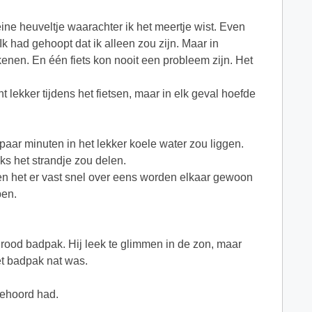
eine heuveltje waarachter ik het meertje wist. Even
Ik had gehoopt dat ik alleen zou zijn. Maar in
kenen. En één fiets kon nooit een probleem zijn. Het
t lekker tijdens het fietsen, maar in elk geval hoefde
 paar minuten in het lekker koele water zou liggen.
ks het strandje zou delen.
den het er vast snel over eens worden elkaar gewoon
ben.
 rood badpak. Hij leek te glimmen in de zon, maar
et badpak nat was.
gehoord had.