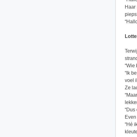
Haar 
pieps
“Hall
Lotte
Terwi
stran
“Wie 
“Ik b
voel 
Ze la
“Maar
lekker
“Dus 
Even 
“Hé i
kleut