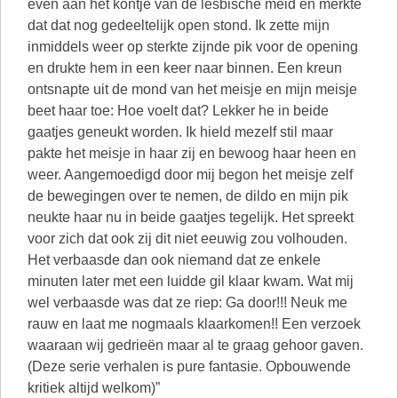
even aan het kontje van de lesbische meid en merkte
dat dat nog gedeeltelijk open stond. Ik zette mijn
inmiddels weer op sterkte zijnde pik voor de opening
en drukte hem in een keer naar binnen. Een kreun
ontsnapte uit de mond van het meisje en mijn meisje
beet haar toe: Hoe voelt dat? Lekker he in beide
gaatjes geneukt worden. Ik hield mezelf stil maar
pakte het meisje in haar zij en bewoog haar heen en
weer. Aangemoedigd door mij begon het meisje zelf
de bewegingen over te nemen, de dildo en mijn pik
neukte haar nu in beide gaatjes tegelijk. Het spreekt
voor zich dat ook zij dit niet eeuwig zou volhouden.
Het verbaasde dan ook niemand dat ze enkele
minuten later met een luidde gil klaar kwam. Wat mij
wel verbaasde was dat ze riep: Ga door!!! Neuk me
rauw en laat me nogmaals klaarkomen!! Een verzoek
waaraan wij gedrieën maar al te graag gehoor gaven.
(Deze serie verhalen is pure fantasie. Opbouwende
kritiek altijd welkom)”