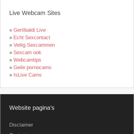
Live Webcam Sites
»
Gertibaldi Live
»
Echt Sexcontact
»
Veilig Sexcammen
»
Sexcam ook
»
Webcamtips
»
Geile pornocams
»
IsLive Cams
Website pagina’s
Disclaimer