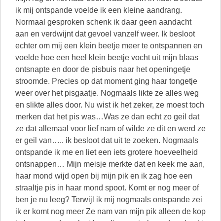
ik mij ontspande voelde ik een kleine aandrang.
Normaal gesproken schenk ik daar geen aandacht
aan en verdwijnt dat gevoel vanzelf weer. Ik besloot
echter om mij een klein beetje meer te ontspannen en
voelde hoe een heel klein beetje vocht uit mijn blaas
ontsnapte en door de pisbuis naar het openingetje
stroomde. Precies op dat moment ging haar tongetje
weer over het pisgaatje. Nogmaals likte ze alles weg
en slikte alles door. Nu wist ik het zeker, ze moest toch
merken dat het pis was…Was ze dan echt zo geil dat
ze dat allemaal voor lief nam of wilde ze dit en werd ze
er geil van….. ik besloot dat uit te zoeken. Nogmaals
ontspande ik me en liet een iets grotere hoeveelheid
ontsnappen… Mijn meisje merkte dat en keek me aan,
haar mond wijd open bij mijn pik en ik zag hoe een
straaltje pis in haar mond spoot. Komt er nog meer of
ben je nu leeg? Terwijl ik mij nogmaals ontspande zei
ik er komt nog meer Ze nam van mijn pik alleen de kop