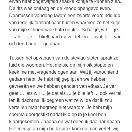
ervan haar ongetwijfeld strakke kontje te kunnen zien.
De rits was omlaag en de knoop opengevouwen.
Daartussen vandaag kwam een zwarte voorbinddildo
van redelijk formaat naar buiten waarmee ze het kutje
van mijn schoonmaakhulp neukte. Schat je, wil … je
… als … je … blieft hard op ver tel len … wat ik … van
och tend heb … ge daan
Tussen het opvangen van de stevige stoten sprak ze
luid die woorden. Het meisje op mijn pik stopte en
keek me met vragende ogen aan. Wat jij vanochtend
gedaan hebt. Je hebt mij gepijpt en we hebben
gevreeën en we hebben genoten van elkaar. Je ver
geet … iets wil … je dat als … je blie ieft … ook ver tel
len Ik dacht na, ik begreep wat ze wilde dat ik zou
vertellen maar begreep niet waarom. Je hebt mijn
sperma doorgeslikt nadat ik diep in je keel ben
klaargekomen. Jaaaaa en wat deed ik daa aar naaah
Het meisje op mijn buik sprak kom op man vertel, wij