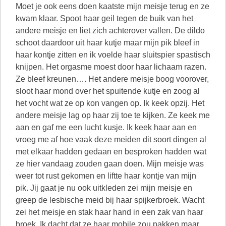
Moet je ook eens doen kaatste mijn meisje terug en ze
kwam klaar. Spoot haar geil tegen de buik van het
andere meisje en liet zich achterover vallen. De dildo
schoot daardoor uit haar kutje maar mijn pik bleef in
haar kontje zitten en ik voelde haar sluitspier spastisch
knijpen. Het orgasme moest door haar lichaam razen.
Ze bleef kreunen…. Het andere meisje boog voorover,
sloot haar mond over het spuitende kutje en zoog al
het vocht wat ze op kon vangen op. Ik keek opzij. Het
andere meisje lag op haar zij toe te kijken. Ze keek me
aan en gaf me een lucht kusje. Ik keek haar aan en
vroeg me af hoe vaak deze meiden dit soort dingen al
met elkaar hadden gedaan en besproken hadden wat
ze hier vandaag zouden gaan doen. Mijn meisje was
weer tot rust gekomen en liftte haar kontje van mijn
pik. Jij gaat je nu ook uitkleden zei mijn meisje en
greep de lesbische meid bij haar spijkerbroek. Wacht
zei het meisje en stak haar hand in een zak van haar
broek. Ik dacht dat ze haar mobile zou pakken maar