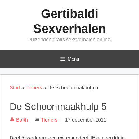
Ga
Gertibaldi
naar
de
Sexverhalen
inhoud
Duizenden gratis seksverhalen online!
Menu
Start
››
Tieners
››
De Schoonmaakhulp 5
De Schoonmaakhulp 5
Categorieën
Barth
Tieners
17 december 2011
Deel 5 [wederom een extremer deel] [Even een klein