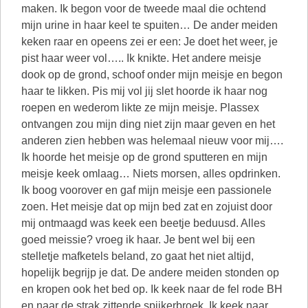
maken. Ik begon voor de tweede maal die ochtend
mijn urine in haar keel te spuiten… De ander meiden
keken raar en opeens zei er een: Je doet het weer, je
pist haar weer vol….. Ik knikte. Het andere meisje
dook op de grond, schoof onder mijn meisje en begon
haar te likken. Pis mij vol jij slet hoorde ik haar nog
roepen en wederom likte ze mijn meisje. Plassex
ontvangen zou mijn ding niet zijn maar geven en het
anderen zien hebben was helemaal nieuw voor mij….
Ik hoorde het meisje op de grond sputteren en mijn
meisje keek omlaag… Niets morsen, alles opdrinken.
Ik boog voorover en gaf mijn meisje een passionele
zoen. Het meisje dat op mijn bed zat en zojuist door
mij ontmaagd was keek een beetje beduusd. Alles
goed meissie? vroeg ik haar. Je bent wel bij een
stelletje mafketels beland, zo gaat het niet altijd,
hopelijk begrijp je dat. De andere meiden stonden op
en kropen ook het bed op. Ik keek naar de fel rode BH
en naar de strak zittende spijkerbroek. Ik keek naar