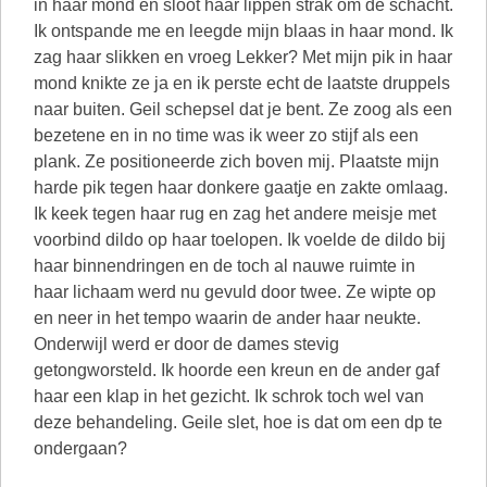
in haar mond en sloot haar lippen strak om de schacht.
Ik ontspande me en leegde mijn blaas in haar mond. Ik
zag haar slikken en vroeg Lekker? Met mijn pik in haar
mond knikte ze ja en ik perste echt de laatste druppels
naar buiten. Geil schepsel dat je bent. Ze zoog als een
bezetene en in no time was ik weer zo stijf als een
plank. Ze positioneerde zich boven mij. Plaatste mijn
harde pik tegen haar donkere gaatje en zakte omlaag.
Ik keek tegen haar rug en zag het andere meisje met
voorbind dildo op haar toelopen. Ik voelde de dildo bij
haar binnendringen en de toch al nauwe ruimte in
haar lichaam werd nu gevuld door twee. Ze wipte op
en neer in het tempo waarin de ander haar neukte.
Onderwijl werd er door de dames stevig
getongworsteld. Ik hoorde een kreun en de ander gaf
haar een klap in het gezicht. Ik schrok toch wel van
deze behandeling. Geile slet, hoe is dat om een dp te
ondergaan?