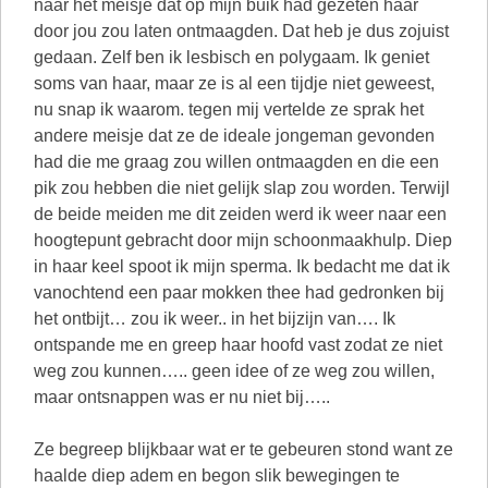
naar het meisje dat op mijn buik had gezeten haar
door jou zou laten ontmaagden. Dat heb je dus zojuist
gedaan. Zelf ben ik lesbisch en polygaam. Ik geniet
soms van haar, maar ze is al een tijdje niet geweest,
nu snap ik waarom. tegen mij vertelde ze sprak het
andere meisje dat ze de ideale jongeman gevonden
had die me graag zou willen ontmaagden en die een
pik zou hebben die niet gelijk slap zou worden. Terwijl
de beide meiden me dit zeiden werd ik weer naar een
hoogtepunt gebracht door mijn schoonmaakhulp. Diep
in haar keel spoot ik mijn sperma. Ik bedacht me dat ik
vanochtend een paar mokken thee had gedronken bij
het ontbijt… zou ik weer.. in het bijzijn van…. Ik
ontspande me en greep haar hoofd vast zodat ze niet
weg zou kunnen….. geen idee of ze weg zou willen,
maar ontsnappen was er nu niet bij…..
Ze begreep blijkbaar wat er te gebeuren stond want ze
haalde diep adem en begon slik bewegingen te