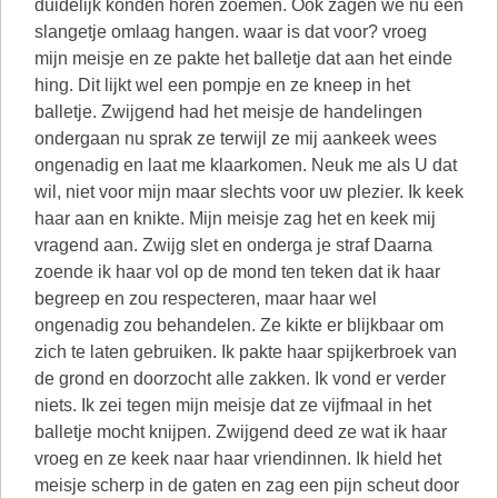
duidelijk konden horen zoemen. Ook zagen we nu een
slangetje omlaag hangen. waar is dat voor? vroeg
mijn meisje en ze pakte het balletje dat aan het einde
hing. Dit lijkt wel een pompje en ze kneep in het
balletje. Zwijgend had het meisje de handelingen
ondergaan nu sprak ze terwijl ze mij aankeek wees
ongenadig en laat me klaarkomen. Neuk me als U dat
wil, niet voor mijn maar slechts voor uw plezier. Ik keek
haar aan en knikte. Mijn meisje zag het en keek mij
vragend aan. Zwijg slet en onderga je straf Daarna
zoende ik haar vol op de mond ten teken dat ik haar
begreep en zou respecteren, maar haar wel
ongenadig zou behandelen. Ze kikte er blijkbaar om
zich te laten gebruiken. Ik pakte haar spijkerbroek van
de grond en doorzocht alle zakken. Ik vond er verder
niets. Ik zei tegen mijn meisje dat ze vijfmaal in het
balletje mocht knijpen. Zwijgend deed ze wat ik haar
vroeg en ze keek naar haar vriendinnen. Ik hield het
meisje scherp in de gaten en zag een pijn scheut door