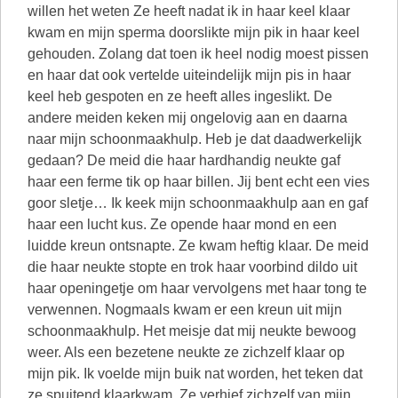
willen het weten Ze heeft nadat ik in haar keel klaar
kwam en mijn sperma doorslikte mijn pik in haar keel
gehouden. Zolang dat toen ik heel nodig moest pissen
en haar dat ook vertelde uiteindelijk mijn pis in haar
keel heb gespoten en ze heeft alles ingeslikt. De
andere meiden keken mij ongelovig aan en daarna
naar mijn schoonmaakhulp. Heb je dat daadwerkelijk
gedaan? De meid die haar hardhandig neukte gaf
haar een ferme tik op haar billen. Jij bent echt een vies
goor sletje… Ik keek mijn schoonmaakhulp aan en gaf
haar een lucht kus. Ze opende haar mond en een
luidde kreun ontsnapte. Ze kwam heftig klaar. De meid
die haar neukte stopte en trok haar voorbind dildo uit
haar openingetje om haar vervolgens met haar tong te
verwennen. Nogmaals kwam er een kreun uit mijn
schoonmaakhulp. Het meisje dat mij neukte bewoog
weer. Als een bezetene neukte ze zichzelf klaar op
mijn pik. Ik voelde mijn buik nat worden, het teken dat
ze spuitend klaarkwam. Ze verhief zichzelf van mijn