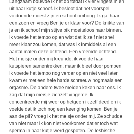
Langzaam bouwde ik het op totdat ik vier vingers in en
uit haar kutje schoof. Ik besloot dat het voorspel
voldoende moest zijn en schoof omhoog. Ik gaf haar
een zoen en vroeg Ben je er klaar voor? De knikte van
ja en ik schoof mijn stijve pik moeiteloos naar binnen.
Ik voerde het tempo op en wist dat ik zelf niet snel
meer klaar zou komen, dat was ik inmiddels al een
aantal malen deze ochtend. Een vreemde ochtend.
Het meisje onder mij kreunde, ik voelde haar
kutspieren samentrekken, maar ik bleef door pompen.
Ik voerde het tempo nog verder op en niet veel later
kwam er met een hele harde schreeuw nogmaals een
orgasme. De andere twee meiden keken naar ons. Ik
zag dat mijn meisje zichzelf vingerde. Ik
concentreerde mij weer op hetgeen ik zelf deed en ik
voelde dat ik toch nog een keer ging komen. Ben je
aan de pil? vroeg ik het meisje onder mij. Ze schudde
van niet maar ik kon niet voorkomen dat er toch wat
sperma in haar kutje werd gespoten. De lesbische