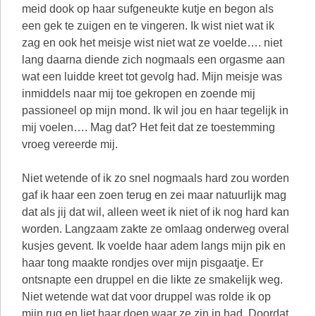
meid dook op haar sufgeneukte kutje en begon als
een gek te zuigen en te vingeren. Ik wist niet wat ik
zag en ook het meisje wist niet wat ze voelde…. niet
lang daarna diende zich nogmaals een orgasme aan
wat een luidde kreet tot gevolg had. Mijn meisje was
inmiddels naar mij toe gekropen en zoende mij
passioneel op mijn mond. Ik wil jou en haar tegelijk in
mij voelen…. Mag dat? Het feit dat ze toestemming
vroeg vereerde mij.
Niet wetende of ik zo snel nogmaals hard zou worden
gaf ik haar een zoen terug en zei maar natuurlijk mag
dat als jij dat wil, alleen weet ik niet of ik nog hard kan
worden. Langzaam zakte ze omlaag onderweg overal
kusjes gevent. Ik voelde haar adem langs mijn pik en
haar tong maakte rondjes over mijn pisgaatje. Er
ontsnapte een druppel en die likte ze smakelijk weg.
Niet wetende wat dat voor druppel was rolde ik op
mijn rug en liet haar doen waar ze zin in had. Doordat