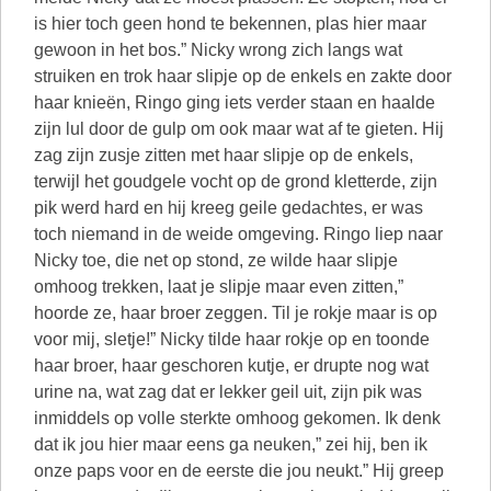
is hier toch geen hond te bekennen, plas hier maar
gewoon in het bos.” Nicky wrong zich langs wat
struiken en trok haar slipje op de enkels en zakte door
haar knieën, Ringo ging iets verder staan en haalde
zijn lul door de gulp om ook maar wat af te gieten. Hij
zag zijn zusje zitten met haar slipje op de enkels,
terwijl het goudgele vocht op de grond kletterde, zijn
pik werd hard en hij kreeg geile gedachtes, er was
toch niemand in de weide omgeving. Ringo liep naar
Nicky toe, die net op stond, ze wilde haar slipje
omhoog trekken, laat je slipje maar even zitten,”
hoorde ze, haar broer zeggen. Til je rokje maar is op
voor mij, sletje!” Nicky tilde haar rokje op en toonde
haar broer, haar geschoren kutje, er drupte nog wat
urine na, wat zag dat er lekker geil uit, zijn pik was
inmiddels op volle sterkte omhoog gekomen. Ik denk
dat ik jou hier maar eens ga neuken,” zei hij, ben ik
onze paps voor en de eerste die jou neukt.” Hij greep