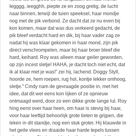
Iegggg, ieegghh, piepte ze en zoog gretig, de lucht
naar binnen, terwijl de tuien speeksel, haar mondje
nog met de pik verbond. Ze dacht dat ze nu even bij
kon komen, maar dat was dus verkeerd gedacht, de
pik bleef verdacht hard en dik, bij haar vader zag ze
nadat hij was klaar gekomen in haar mond, zijn pik
direct verschrompelen, maar bij haar broer bleef die
hard, keihard. Roy was alleen maar geiler geworden,
op zijn incest sletje! HAHA, je dacht toch niet echt, dat
ik al klaar met je was!” zei hij, lachend. Doggy Styll,
hoorde ze, hem roepen, rug hol, kontje lekker omhoog,
sletje.” Cindy nam de gevraagde positie in, met het
idee, dat dit wel eens kon lijken of ze opnieuw
ontmaagd werd, door zo een dikke grote lange lul. Roy
hing eerst over haar heen, om haar is stevig bij haar,
voor haar leeftijd behoorlijk grote tieten te grijpen, die
leken in dit standje, nog een stuk groter. Hij klauwde in
het geile vlees en draaide haar harde tepels tussen