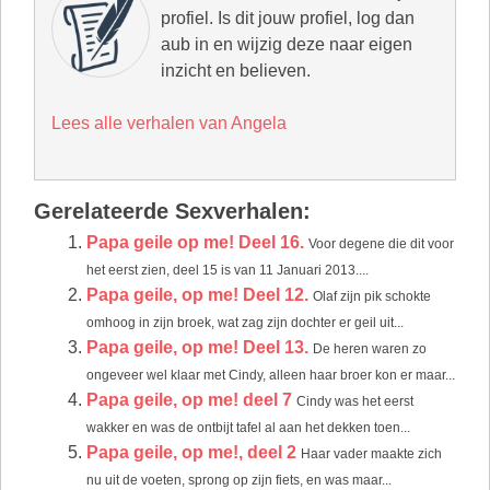
profiel. Is dit jouw profiel, log dan
aub in en wijzig deze naar eigen
inzicht en believen.
Lees alle verhalen van Angela
Gerelateerde Sexverhalen:
Papa geile op me! Deel 16.
Voor degene die dit voor
het eerst zien, deel 15 is van 11 Januari 2013....
Papa geile, op me! Deel 12.
Olaf zijn pik schokte
omhoog in zijn broek, wat zag zijn dochter er geil uit...
Papa geile, op me! Deel 13.
De heren waren zo
ongeveer wel klaar met Cindy, alleen haar broer kon er maar...
Papa geile, op me! deel 7
Cindy was het eerst
wakker en was de ontbijt tafel al aan het dekken toen...
Papa geile, op me!, deel 2
Haar vader maakte zich
nu uit de voeten, sprong op zijn fiets, en was maar...