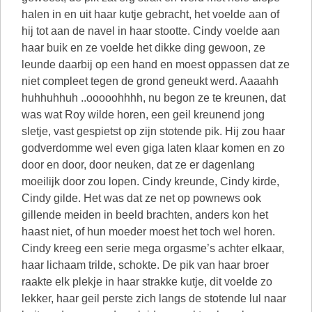
halen in en uit haar kutje gebracht, het voelde aan of
hij tot aan de navel in haar stootte. Cindy voelde aan
haar buik en ze voelde het dikke ding gewoon, ze
leunde daarbij op een hand en moest oppassen dat ze
niet compleet tegen de grond geneukt werd. Aaaahh
huhhuhhuh ..ooooohhhh, nu begon ze te kreunen, dat
was wat Roy wilde horen, een geil kreunend jong
sletje, vast gespietst op zijn stotende pik. Hij zou haar
godverdomme wel even giga laten klaar komen en zo
door en door, door neuken, dat ze er dagenlang
moeilijk door zou lopen. Cindy kreunde, Cindy kirde,
Cindy gilde. Het was dat ze net op pownews ook
gillende meiden in beeld brachten, anders kon het
haast niet, of hun moeder moest het toch wel horen.
Cindy kreeg een serie mega orgasme’s achter elkaar,
haar lichaam trilde, schokte. De pik van haar broer
raakte elk plekje in haar strakke kutje, dit voelde zo
lekker, haar geil perste zich langs de stotende lul naar