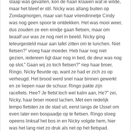
slaap was gevallen, kon de haan kraaien wat ie wilde,
maar het bleef er stil. Nicky was allang buiten op
Zondagmorgen, maar van haar vriendinnetje Cindy
was nog geen spoor te ontdekken. Het was mooi weer,
dus zouden ze een eindje gaan fietsen, maar om
twaalf uur was ze nog niet in beeld. Nicky ging
teleurgesteld maar aan tafel zitten om te lunchen. Niet
fietsen?” vroeg haar moeder. Heb haar nog niet
gezien, iedereen ligt daar nog in bed, de deur was nog
op slot.” Gaan wij zo toch fietsen?” riep haar broer,
Ringo. Nicky fleurde op, want ze had er zich zo op
verheugd. Het brood werd snel naar binnen gewerkt
en ze liepen naar de schuur. Ringo pakte zijn
racefiets. Hee? Je fietst toch wel kalm aan, He?” zei,
Nicky, haar broer moest lachen. Met een redelijk
tempo fietsten ze de stad uit, eerst langs de IJssel om
even later een bospaadje op te fietsen. Ringo sloeg
opeens linksaf het bos in en Nicky volgde hem, hier
was het lang niet zo druk als net op het fietspad.