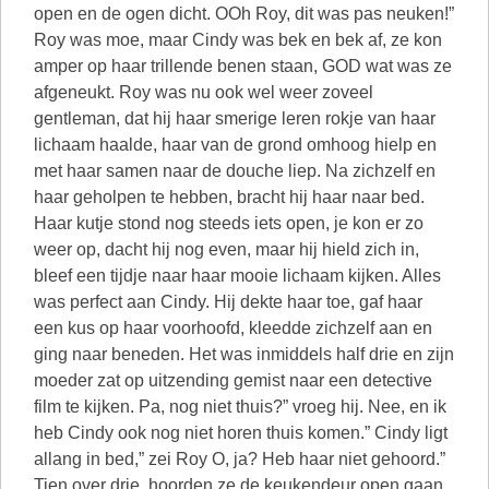
open en de ogen dicht. OOh Roy, dit was pas neuken!”
Roy was moe, maar Cindy was bek en bek af, ze kon
amper op haar trillende benen staan, GOD wat was ze
afgeneukt. Roy was nu ook wel weer zoveel
gentleman, dat hij haar smerige leren rokje van haar
lichaam haalde, haar van de grond omhoog hielp en
met haar samen naar de douche liep. Na zichzelf en
haar geholpen te hebben, bracht hij haar naar bed.
Haar kutje stond nog steeds iets open, je kon er zo
weer op, dacht hij nog even, maar hij hield zich in,
bleef een tijdje naar haar mooie lichaam kijken. Alles
was perfect aan Cindy. Hij dekte haar toe, gaf haar
een kus op haar voorhoofd, kleedde zichzelf aan en
ging naar beneden. Het was inmiddels half drie en zijn
moeder zat op uitzending gemist naar een detective
film te kijken. Pa, nog niet thuis?” vroeg hij. Nee, en ik
heb Cindy ook nog niet horen thuis komen.” Cindy ligt
allang in bed,” zei Roy O, ja? Heb haar niet gehoord.”
Tien over drie, hoorden ze de keukendeur open gaan