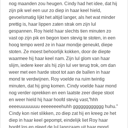
nog maanden zou heugen. Cindy had het idee, dat hij
zijn pik wel een uur zo diep in haar keel hield,
gevoelsmatig lijkt het altijd langer, als het wat minder
prettig is, haar lippen zaten strak om zijn lul
gespannen. Roy hield haar slechts tien minuten zo
vast op zijn pik en begon toen stevig te stoten, in een
hoog tempo werd ze in haar mondje geneukt, diepe
stoten. Ze moest behoorlijk kokken, door de diepte
waarmee hij haar keel nam. Zijn lul glom van haar
slijm, iedere keer als hij zijn lul ver terug trok, om dan
weer met een harde stoot tot aan de ballen in haar
mond te verdwijnen. Roy voelde na ruim twintig
minuten, dat hij ging komen. Cindy voelde haar mond
nog verder oprekken en een laatste zeer diepe stoot
en weer hield hij haar hoofd stevig vast,”hhh
eeeeuuuuuuuu eeeeeeeehuhh gggggggggggg huhu.”
Cindy kon niet slikken, zo diep zat hij en kreeg ze het
diep in haar keel gepompt, eindelijk liet Roy haar
hoofd los en gleed de lul langzaam uit haar mond.