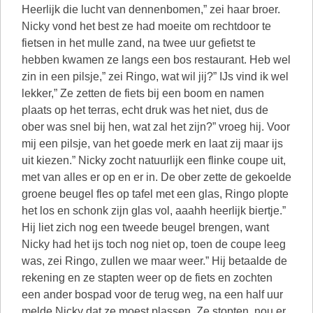
Heerlijk die lucht van dennenbomen,” zei haar broer.
Nicky vond het best ze had moeite om rechtdoor te
fietsen in het mulle zand, na twee uur gefietst te
hebben kwamen ze langs een bos restaurant. Heb wel
zin in een pilsje,” zei Ringo, wat wil jij?” IJs vind ik wel
lekker,” Ze zetten de fiets bij een boom en namen
plaats op het terras, echt druk was het niet, dus de
ober was snel bij hen, wat zal het zijn?” vroeg hij. Voor
mij een pilsje, van het goede merk en laat zij maar ijs
uit kiezen.” Nicky zocht natuurlijk een flinke coupe uit,
met van alles er op en er in. De ober zette de gekoelde
groene beugel fles op tafel met een glas, Ringo plopte
het los en schonk zijn glas vol, aaahh heerlijk biertje.”
Hij liet zich nog een tweede beugel brengen, want
Nicky had het ijs toch nog niet op, toen de coupe leeg
was, zei Ringo, zullen we maar weer.” Hij betaalde de
rekening en ze stapten weer op de fiets en zochten
een ander bospad voor de terug weg, na een half uur
melde Nicky dat ze moest plassen. Ze stopten, nou er