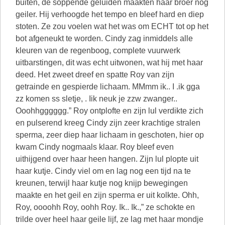
buiten, de soppende geluiden maakten haar broer nog
geiler. Hij verhoogde het tempo en bleef hard en diep
stoten. Ze zou voelen wat het was om ECHT tot op het
bot afgeneukt te worden. Cindy zag inmiddels alle
kleuren van de regenboog, complete vuurwerk
uitbarstingen, dit was echt uitwonen, wat hij met haar
deed. Het zweet dreef en spatte Roy van zijn
getrainde en gespierde lichaam. MMmm ik.. I .ik gga
zz komen ss sletje, . Iik neuk je zzw zwanger..
Ooohhgggggg.” Roy ontplofte en zijn lul verdikte zich
en pulserend kreeg Cindy zijn zeer krachtige stralen
sperma, zeer diep haar lichaam in geschoten, hier op
kwam Cindy nogmaals klaar. Roy bleef even
uithijgend over haar heen hangen. Zijn lul plopte uit
haar kutje. Cindy viel om en lag nog een tijd na te
kreunen, terwijl haar kutje nog knijp bewegingen
maakte en het geil en zijn sperma er uit kolkte. Ohh,
Roy, oooohh Roy, oohh Roy. Ik.. Ik.,” ze schokte en
trilde over heel haar geile lijf, ze lag met haar mondje