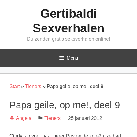
Ga
Gertibaldi
naar
de
Sexverhalen
inhoud
Duizenden gratis seksverhalen online!
Menu
Start
››
Tieners
››
Papa geile, op me!, deel 9
Papa geile, op me!, deel 9
Categorieën
Angela
Tieners
25 januari 2012
Cindy lag voor haar broer Roy op de knieën, ze had