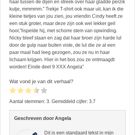
haar tussen de dijen en streek over haar gladde perzik
kutje, mmmmm.” Trekje T-shirt ook maar uit, kan ik die
kleine tietjes van jou zien, jou vriendin Cindy heeft ze
een stuk groter, maar deze zijn ook wel lekker geil
hoor,”lispelde hij, met schorre stem van opwinding.
Nicky bleef staan en zag dat haar broer zijn harde lul
door de gulp naar buiten viste, de lul die ze al een
paar maal had leeg gezogen, zou ze nu in haar
lichaam krijgen. Hier in het bos zou ze ontmaagdt
worden! Einde deel 9 XXX Angela”
Wat vond je van dit verhaal?
Aantal stemmen:
3
. Gemiddeld cijfer:
3.7
Geschreven door Angela
Dit is een standaard tekst in mijn