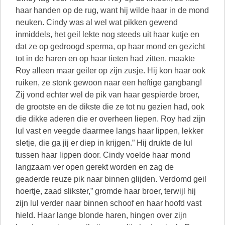
haar handen op de rug, want hij wilde haar in de mond
neuken. Cindy was al wel wat pikken gewend
inmiddels, het geil lekte nog steeds uit haar kutje en
dat ze op gedroogd sperma, op haar mond en gezicht
tot in de haren en op haar tieten had zitten, maakte
Roy alleen maar geiler op zijn zusje. Hij kon haar ook
ruiken, ze stonk gewoon naar een heftige gangbang!
Zij vond echter wel de pik van haar gespierde broer,
de grootste en de dikste die ze tot nu gezien had, ook
die dikke aderen die er overheen liepen. Roy had zijn
lul vast en veegde daarmee langs haar lippen, lekker
sletje, die ga jij er diep in krijgen.” Hij drukte de lul
tussen haar lippen door. Cindy voelde haar mond
langzaam ver open gerekt worden en zag de
geaderde reuze pik naar binnen glijden. Verdomd geil
hoertje, zaad slikster,” gromde haar broer, terwijl hij
zijn lul verder naar binnen schoof en haar hoofd vast
hield. Haar lange blonde haren, hingen over zijn