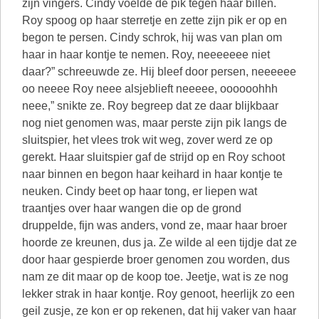
zijn vingers. Cindy voelde de pik tegen haar billen.
Roy spoog op haar sterretje en zette zijn pik er op en
begon te persen. Cindy schrok, hij was van plan om
haar in haar kontje te nemen. Roy, neeeeeee niet
daar?” schreeuwde ze. Hij bleef door persen, neeeeee
oo neeee Roy neee alsjeblieft neeeee, oooooohhh
neee,” snikte ze. Roy begreep dat ze daar blijkbaar
nog niet genomen was, maar perste zijn pik langs de
sluitspier, het vlees trok wit weg, zover werd ze op
gerekt. Haar sluitspier gaf de strijd op en Roy schoot
naar binnen en begon haar keihard in haar kontje te
neuken. Cindy beet op haar tong, er liepen wat
traantjes over haar wangen die op de grond
druppelde, fijn was anders, vond ze, maar haar broer
hoorde ze kreunen, dus ja. Ze wilde al een tijdje dat ze
door haar gespierde broer genomen zou worden, dus
nam ze dit maar op de koop toe. Jeetje, wat is ze nog
lekker strak in haar kontje. Roy genoot, heerlijk zo een
geil zusje, ze kon er op rekenen, dat hij vaker van haar