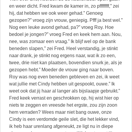
en weer dicht. Fred kwam de kamer in, zo pffffffff,” zei
hij, dat hebben we ook weer gehad.” Genoeg
gezopen?” vroeg zijn vrouw, geniepig. Pfff ja best wel.”
Nog een leuke avond gehad, pa?” vroeg Roy. Hoe
bedoel je jongen?” vroeg Fred en keek hem aan. Nou,
nee, was zomaar een vraag.” Ik blijf wel op de bank
beneden slapen,” zei Fred. Heel verstandig, je stinkt
naar drank, je stinkt nog ergens naar, wat ik zo een,
twee, drie niet kan plaatsen, bovendien snurk je, als je
gezopen hebt.” Moeder de vrouw ging naar boven.
Roy was nog even beneden gebleven en zei, ik weet
wat jullie met Cindy hebben uit gespookt, ouwe.” Ik
weet ook dat jij haar al langer als bijslaapje gebruikt.”
Fred keek verrast en geschrokken op, hij wist hier op
niets te zeggen en vreesde het ergste, zou zijn zoon
hem verraden? Wees maar niet bang ouwe, onze
Cindy is een verdomde geile slet, die het lekker vind,
ik heb haar urenlang afgeneukt, ze ligt nu in diepe