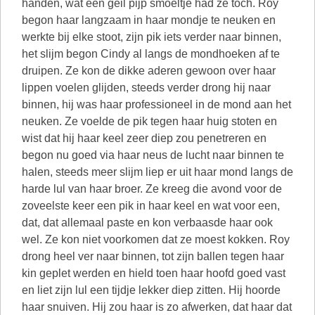
handen, wat een geil pijp smoeltje had ze toch. Roy
begon haar langzaam in haar mondje te neuken en
werkte bij elke stoot, zijn pik iets verder naar binnen,
het slijm begon Cindy al langs de mondhoeken af te
druipen. Ze kon de dikke aderen gewoon over haar
lippen voelen glijden, steeds verder drong hij naar
binnen, hij was haar professioneel in de mond aan het
neuken. Ze voelde de pik tegen haar huig stoten en
wist dat hij haar keel zeer diep zou penetreren en
begon nu goed via haar neus de lucht naar binnen te
halen, steeds meer slijm liep er uit haar mond langs de
harde lul van haar broer. Ze kreeg die avond voor de
zoveelste keer een pik in haar keel en wat voor een,
dat, dat allemaal paste en kon verbaasde haar ook
wel. Ze kon niet voorkomen dat ze moest kokken. Roy
drong heel ver naar binnen, tot zijn ballen tegen haar
kin geplet werden en hield toen haar hoofd goed vast
en liet zijn lul een tijdje lekker diep zitten. Hij hoorde
haar snuiven. Hij zou haar is zo afwerken, dat haar dat