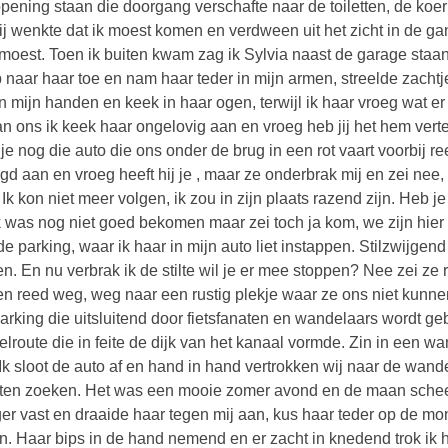
pening staan die doorgang verschafte naar de toiletten, de koer
 Zij wenkte dat ik moest komen en verdween uit het zicht in de gang
t moest. Toen ik buiten kwam zag ik Sylvia naast de garage staan,
ep naar haar toe en nam haar teder in mijn armen, streelde zacht
n mijn handen en keek in haar ogen, terwijl ik haar vroeg wat e
an ons ik keek haar ongelovig aan en vroeg heb jij het hem vertel
je nog die auto die ons onder de brug in een rot vaart voorbij r
gd aan en vroeg heeft hij je , maar ze onderbrak mij en zei nee, da
. Ik kon niet meer volgen, ik zou in zijn plaats razend zijn. Heb
Ik was nog niet goed bekomen maar zei toch ja kom, we zijn hier
de parking, waar ik haar in mijn auto liet instappen. Stilzwijgen
n. En nu verbrak ik de stilte wil je er mee stoppen? Nee zei ze re
en reed weg, weg naar een rustig plekje waar ze ons niet kunne
arking die uitsluitend door fietsfanaten en wandelaars wordt geb
lroute die in feite de dijk van het kanaal vormde. Zin in een w
. Ik sloot de auto af en hand in hand vertrokken wij naar de wand
en zoeken. Het was een mooie zomer avond en de maan scheen 
ger vast en draaide haar tegen mij aan, kus haar teder op de m
en. Haar bips in de hand nemend en er zacht in knedend trok ik