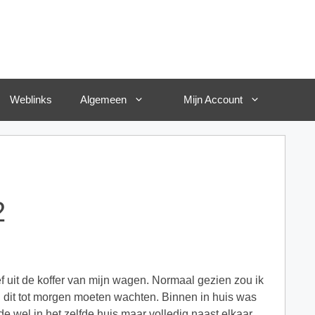
Weblinks
Algemeen
Mijn Account
2
f uit de koffer van mijn wagen. Normaal gezien zou ik
l dit tot morgen moeten wachten. Binnen in huis was
de wel in het zelfde huis maar volledig naast elkaar.