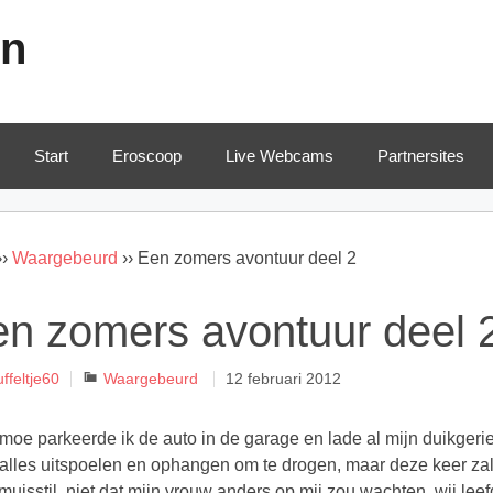
en
Start
Eroscoop
Live Webcams
Partnersites
››
Waargebeurd
››
Een zomers avontuur deel 2
n zomers avontuur deel 
Categorieën
ffeltje60
Waargebeurd
12 februari 2012
oe parkeerde ik de auto in de garage en lade al mijn duikgerie
 alles uitspoelen en ophangen om te drogen, maar deze keer za
 muisstil, niet dat mijn vrouw anders op mij zou wachten, wij leef