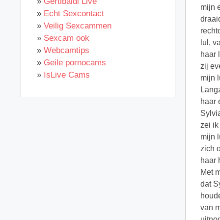
»
Gertibaldi Live
»
Echt Sexcontact
»
Veilig Sexcammen
»
Sexcam ook
»
Webcamtips
»
Geile pornocams
»
IsLive Cams