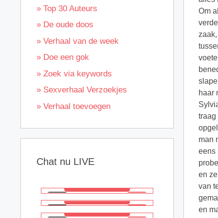
» Top 30 Auteurs
Om al
verde
» De oude doos
zaak,
» Verhaal van de week
tusse
» Doe een gok
voete
bened
» Zoek via keywords
slape
» Sexverhaal Verzoekjes
haar 
Sylvi
» Verhaal toevoegen
traag
opgel
man m
eens 
Chat nu LIVE
probe
en ze
van t
gemaa
en ma