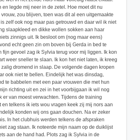
n en legde mij neer in de zetel. Hoe moet dit nu
n vrouw, zou blijven, toen was dit al een uitgemaakte
is zelf ook nog maar pas getrouwd en daar wil ik niet
ang slaapkleed en dikke wollen sokken aan haar
ets zinnigs uit. Ik besloot om (nog maar eens)
vond echt geen zin om boven bij Gerda in bed te
fijn gevoel zag ik Sylvia terug voor mij liggen. Ik kon
weer sneller te slaan. Ik kon het niet laten, ik kreeg
ok zalig dromend in slaap. De volgende dagen kropen
ar ook niet te bellen. Eindelijk het was dinsdag,
tond te babbelen met een paar vrouwen die met hun
 richting uit en zei in het voorbijgaan ik wil nog
 ik er van moest verwachten. Tijdens de training
 en telkens ik iets wou vragen keek zij mij nors aan
eindelijk konden wij ons gaan douchen. Na er zeker
is. In het clubhuis werden telkens de afspraken
iet zag staan. Ik noteerde mijn naam op de duiklijst
ts aan de hand had. Plots zag ik Sylvia in de