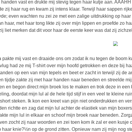
 handen vast en drukte mij stevig tegen haar kutje aan. AAAHH zei
e zij haar rug en kwam zij intens klaar. Terwijl haar sappen rijkel
de; even wachten nu zei ze met een zalige uitdrukking op haar ge
an haar, met haar tong likte zij over mijn lippen en proefde zo 
zij liet merken dat dit voor haar de eerste keer was dat zij zichze
wij eens vrijlaten en begon direct mijn broek los te maken en trok deze in een beweging naar beneden. Althans dat was de bedoeling, doordat mijn lul al de hele tijd stijf in een veel te kleine ruimte had gezeten, bleef die achter de elastiek van mijn boxershort steken. Ik kon een kreet van pijn niet onderdrukken en verschrikt keek zij mij aan, waarna zij haar ogen naar beneden richtte en zag dat mijn lul achter de elastiek van mijn boxershort was blijven steken. Van het verschieten en de pijn zakte mijn lul in elkaar en schoof mijn broek naar beneden. Zorgzaam nam ze mijn lul in de hand en zei sorry ik wist niet even zocht zij naar woorden en zei toen kom ik zal er een kusje op geven . Sylvia zakte door haar benen en ging voor mij op haar knie?½n op de grond zitten. Opnieuw nam zij mijn nog steeds gekrompen lul in de hand en gaf een kusje op mijn eikel. Doet het nog pijn vroeg ze, en zonder mijn antwoord af te wachten nam zij mijn lul teder in haar mond en draaide er behoedzaam met haar tong rond. Langzaam kwam mijn lul met schokjes omhoog en richtte hij zich fier terug rechtop. Even nam zij mijn lul uit haar mond en zei met een lachje zo die is genezen . Met haar tong likte zij over heel mijn lul, van onder naar boven en terug naar beneden. Zacht sloot zij haar lippen rond mijn eikel en zoog deze naar binnen, haar lippen over mijn schacht schuivend tot ik haar huigje met mijn eikel raakte. Door het aanraken van haar huigje moest zij even kokhalzen en trok haar hoofd een stukje terug. Met haar lippen strak rond mijn schacht ging zij op en neer over mijn lul. Haar tempo versnelde en ook nam ze mijn lul steeds dieper in haar mond zonder dat zij daar nog last van had. Langzaam maar zeker voelde ik dat als zij zo doorging ik zeker en vast vlug zou komen. Ik nam haar hoofd vast en hield haar een beetje tegen. Niet begrijpend keek zij mij aan, als je op dat tempo doorgaat, ga je me zo laten komen zei ik. Sylvia lachte eens lief en zoog mijn lul terug in haar mond. Ik voelde mijn zaad omhoog komen en in een laatste poging zei ik nog ik ga komen en nam haar hoofd weer tussen mijn handen. Zelf drukte zij haar hoofd verder naar voor en nam mijn lul helemaal in haar mond, mij duidelijk makend dat ze dit zelf zo wilde. Mijn tenen trokken krom alle spieren spanden zich op, en terwijl Sylvia mijn lul diep in haar mond heeft, spuit ik de eerste stralen zaad achter in haar keel. Sylvia trekt haar hoofd een beetje terug en de rest van mijn sperma beland in haar mond zonder dat ze ook maar een druppel morst. Met moeite kan ik op mijn benen blijven staan, mijn hart gaat wild tekeer en even is het troebel voor mijn ogen. Ik voelde dat Sylvia zich recht trok, met haar lichaam wrijvend tegen dat van mij kwam ze recht. Ik moest mij aan de boom vast houden, mijn benen voelde aan als rubber. Silvia bracht haar mond naar die van mij en duwde zachtjes haar lippen op die van mij. Ik voelde haar tong uitnodigend over mijn lippen strelen. Gewillig opende ik mijn mond en ontving haar uitnodigende tong in mijn mond. Even speelde onze tongen een passioneel spel. Haar tong proefde naar sperma, het warme sperma dat ik juist in haar mond had gespoten. Tijdens de tongzoen voelde ik dat zij nog wat sperma in haar mond had en voor ik mij realiseerde wat er gebeurde werkte zij het goedje in mijn mond. Wij hadden nu beiden een beetje sperma in onze mond en het gaf een heel apart gevoel onze tongen draaide om elkaar met het sperma als glijmiddel. Ik voelde dat zij haar deel doorslikte, zij verbrak onze kus en likt haar lippen af alsof zij net een lekkernij heeft verorberd. Ook ik laat het restje sperma door mijn keel glijden, lekker vroeg ze. Ik vertelde haar dat ik er niet vies van was en dat het een apart gevoel gaf, opwindend zelfs. Voorzichtig nam ik onze kleren van de tak, nam haar bij de hand en wandelde terug naar mijn auto. Uit de koffer haalde ik een fleece deken en spreidde dit open op het grasveldje achter ons. Ik pakte Silvia bij de hand en leidde haar naar het dekentje waar wij samen door de knie?½n zakten en naast elkaar op het dekentje gingen zitten. Ik verzette mij zodat Sylvia nu voor mij zat, aan haar voeten trok ik haar benen over die van mij. Uit haar zelf bewoog zij nu naar voor en kwam zo op mijn schoot te zitten. Ik keek haar in de ogen en vroeg ÔÇÿhoe moet dit nu verder’. Het was duidelijk dat Sylvia zich geen raad wist, zij was getrouwd, ik was getrouwd, Raf die er lustig op los leefde. Ergens voelde ik dat zij hem niet kwijt wou, maar tevens liet zij ook voelen dat er een enorm gemis was. Zachtjes streelde ik over haar schouders en trok haar dicht tegen mij aan en kus haar teder op de mond. Ook Sylvia sloeg haar armen nu rond mij en beantwoorde mijn kus. Minutenlang waren onze tongen in elkaar verstrengeld, speelde zij een spel dat er toe leidde dat ik bij mij weer iets voelde groeien. Ook zij voelde dat er iets groeide en draaide met haar kutje over mijn eikel. Haar geil lekte over mijn lul en als vanzelf gleed mijn lul in haar kutje, dit voelende drukte zij zich helemaal neer op mij schoot. Mijn lul gleed moeiteloos tot tegen haar baarmoeder en diep in elkaar verstrengeld bleven wij een tijdje roerloos zitten. Zonder iets te zeggen, gewoon elkaar aankijkend tot onze lippen elkaar terug vonden en