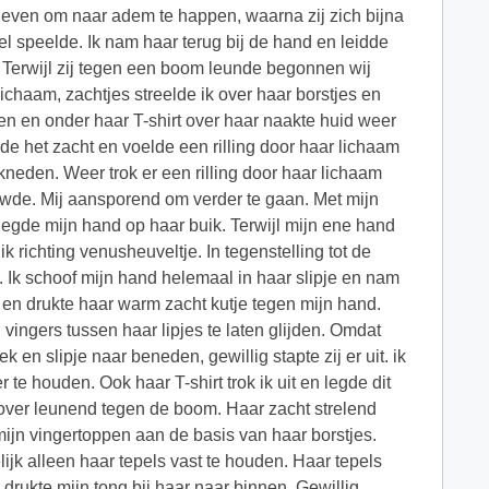
ar even om naar adem te happen, waarna zij zich bijna
 speelde. Ik nam haar terug bij de hand en leidde
 Terwijl zij tegen een boom leunde begonnen wij
chaam, zachtjes streelde ik over haar borstjes en
en en onder haar T-shirt over haar naakte huid weer
de het zacht en voelde een rilling door haar lichaam
kneden. Weer trok er een rilling door haar lichaam
duwde. Mij aansporend om verder te gaan. Met mijn
 legde mijn hand op haar buik. Terwijl mijn ene hand
 richting venusheuveltje. In tegenstelling tot de
 Ik schoof mijn hand helemaal in haar slipje en nam
n en drukte haar warm zacht kutje tegen mijn hand.
vingers tussen haar lipjes te laten glijden. Omdat
 en slipje naar beneden, gewillig stapte zij er uit. ik
 te houden. Ook haar T-shirt trok ik uit en legde dit
terover leunend tegen de boom. Haar zacht strelend
mijn vingertoppen aan de basis van haar borstjes.
lijk alleen haar tepels vast te houden. Haar tepels
 drukte mijn tong bij haar naar binnen. Gewillig