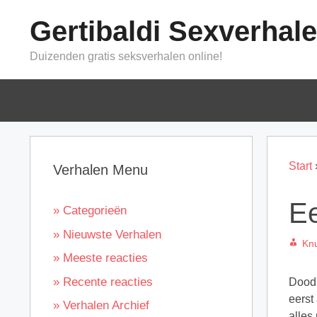
Ga
Gertibaldi Sexverhal
naar
de
Duizenden gratis seksverhalen online!
inhoud
Start
Verhalen Menu
Ee
» Categorieën
» Nieuwste Verhalen
Knu
» Meeste reacties
» Recente reacties
Doodm
eerst
» Verhalen Archief
alles