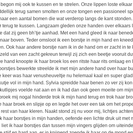
n begon mij ook te kussen en te strelen. Onze lippen loste elka
dellijk terug samen smolten en onze tongen een passioneel spel
naar een aantal bomen die wat verderop langs de kant stonden.
r terug te kussen. Langzaam gleden onze handen over elkaars li
e dat zij geen bh’tje aanhad. Met een hand gleed ik naar bened
 naar boven. Teder omsloot ik een borstje in mijn hand en kneed
en. Ook haar andere borstje nam ik in de hand om er zacht in te 
zeld van een zacht gekreun terwijl zij zich een beetje vooruit 
e hand knoopte ik haar broek los een ritste haar rits omlaag en
borstjes bewerkte streelde ik met mijn andere hand over haar buik
e keer was haar venusheuveltje nu helemaal kaal en super glad.
kutje vol in mijn hand. Sylvia spreidde haar benen zo ver zij ko
kutlipjes voelde nat aan en ik had dan ook geen moeite om mijn 
broek mij nogal hinderde trok ik mijn hand terug en trok haar broek
e haar broek en slipje op en legde het over een tak om het proper
e rest van haar kleren. Naakt stond zij nu voor mij, lichtjes ach
k haar borstjes in mijn handen, oefende een lichte druk uit met 
 liet ik haar borstjes dan tussen mijn vingers glijden om uiteinde
e stijf en hard aan, er in knijpend zoende ik haar op de mond en