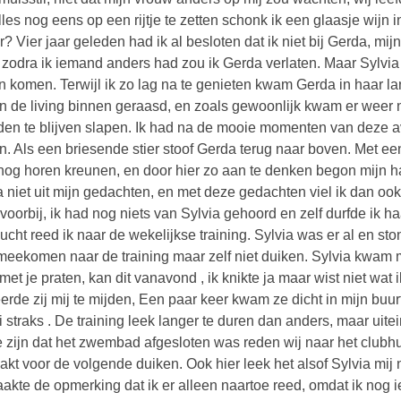
les nog eens op een rijtje te zetten schonk ik een glaasje wijn i
r? Vier jaar geleden had ik al besloten dat ik niet bij Gerda, mij
 zodra ik iemand anders had zou ik Gerda verlaten. Maar Sylvia 
n komen. Terwijl ik zo lag na te genieten kwam Gerda in haar l
n de living binnen geraasd, en zoals gewoonlijk kwam er weer ni
en te blijven slapen. Ik had na de mooie momenten van deze a
n. Als een briesende stier stoof Gerda terug naar boven. Met een 
nog horen kreunen, en door hier zo aan te denken begon mijn hart 
a niet uit mijn gedachten, en met deze gedachten viel ik dan o
 voorbij, ik had nog niets van Sylvia gehoord en zelf durfde ik ha
ucht reed ik naar de wekelijkse training. Sylvia was er al en s
eekomen naar de training maar zelf niet duiken. Sylvia kwam mijn
met je praten, kan dit vanavond , ik knikte ja maar wist niet wat
erde zij mij te mijden, Een paar keer kwam ze dicht in mijn buurt
i straks . De training leek langer te duren dan anders, maar uit
e zijn dat het zwembad afgesloten was reden wij naar het clubhu
kt voor de volgende duiken. Ook hier leek het alsof Sylvia mij n
akte de opmerking dat ik er alleen naartoe reed, omdat ik nog ie