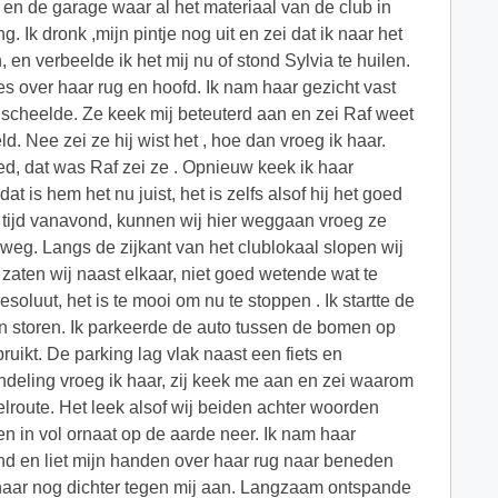
 en de garage waar al het materiaal van de club in
. Ik dronk ,mijn pintje nog uit en zei dat ik naar het
 en verbeelde ik het mij nu of stond Sylvia te huilen.
jes over haar rug en hoofd. Ik nam haar gezicht vast
r scheelde. Ze keek mij beteuterd aan en zei Raf weet
d. Nee zei ze hij wist het , hoe dan vroeg ik haar.
eed, dat was Raf zei ze . Opnieuw keek ik haar
t is hem het nu juist, het is zelfs alsof hij het goed
 je tijd vanavond, kunnen wij hier weggaan vroeg ze
 weg. Langs de zijkant van het clublokaal slopen wij
d zaten wij naast elkaar, niet goed wetende wat te
soluut, het is te mooi om nu te stoppen . Ik startte de
n storen. Ik parkeerde de auto tussen de bomen op
ruikt. De parking lag vlak naast een fiets en
andeling vroeg ik haar, zij keek me aan en zei waarom
elroute. Het leek alsof wij beiden achter woorden
in vol ornaat op de aarde neer. Ik nam haar
ond en liet mijn handen over haar rug naar beneden
 haar nog dichter tegen mij aan. Langzaam ontspande