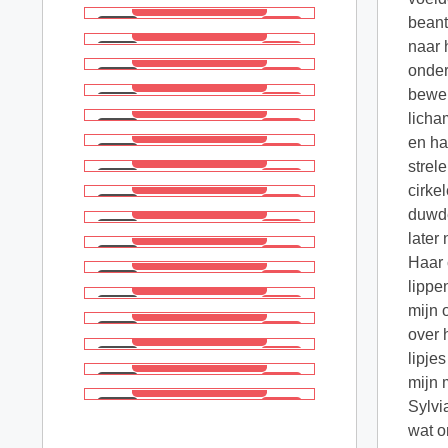
beant
naar 
onder
bewer
licha
en ha
strel
cirke
duwde
later
Haar 
lippe
mijn 
over 
lipje
mijn 
Sylvi
wat o