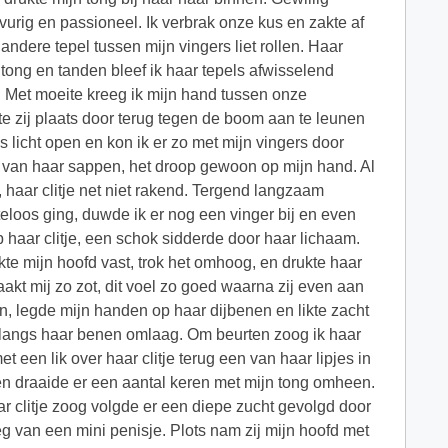
urig en passioneel. Ik verbrak onze kus en zakte af
andere tepel tussen mijn vingers liet rollen. Haar
tong en tanden bleef ik haar tepels afwisselend
. Met moeite kreeg ik mijn hand tussen onze
te zij plaats door terug tegen de boom aan te leunen
 licht open en kon ik er zo met mijn vingers door
nat van haar sappen, het droop gewoon op mijn hand. Al
, haar clitje net niet rakend. Tergend langzaam
teloos ging, duwde ik er nog een vinger bij en even
op haar clitje, een schok sidderde door haar lichaam.
akte mijn hoofd vast, trok het omhoog, en drukte haar
maakt mij zo zot, dit voel zo goed waarna zij even aan
, legde mijn handen op haar dijbenen en likte zacht
liep langs haar benen omlaag. Om beurten zoog ik haar
t een lik over haar clitje terug een van haar lipjes in
e en draaide er een aantal keren met mijn tong omheen.
ar clitje zoog volgde er een diepe zucht gevolgd door
g van een mini penisje. Plots nam zij mijn hoofd met