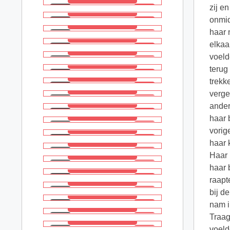
zij e
onmid
haar 
elkaa
voeld
terug
trekk
verge
ander
haar 
vorig
haar 
Haar 
haar 
raapt
bij d
nam i
Traag
voeld