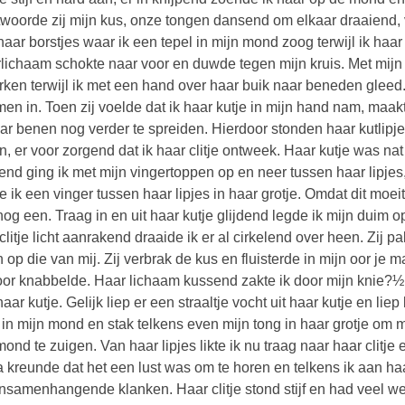
woorde zij mijn kus, onze tongen dansend om elkaar draaiend, v
haar borstjes waar ik een tepel in mijn mond zoog terwijl ik haar 
lichaam schokte naar voor en duwde tegen mijn kruis. Met mijn 
ken terwijl ik met een hand over haar buik naar beneden gleed
men in. Toen zij voelde dat ik haar kutje in mijn hand nam, maak
ar benen nog verder te spreiden. Hierdoor stonden haar kutlipjes
en, er voor zorgend dat ik haar clitje ontweek. Haar kutje was 
lend ging ik met mijn vingertoppen op en neer tussen haar lipjes
 ik een vinger tussen haar lipjes in haar grotje. Omdat dit moei
 nog een. Traag in en uit haar kutje glijdend legde ik mijn duim 
clitje licht aanrakend draaide ik er al cirkelend over heen. Zij p
n op die van mij. Zij verbrak de kus en fluisterde in mijn oor je 
oor knabbelde. Haar lichaam kussend zakte ik door mijn knie?½n
haar kutje. Gelijk liep er een straaltje vocht uit haar kutje en 
s in mijn mond en stak telkens even mijn tong in haar grotje om me
mond te zuigen. Van haar lipjes likte ik nu traag naar haar clitj
a kreunde dat het een lust was om te horen en telkens ik aan ha
nsamenhangende klanken. Haar clitje stond stijf en had veel we