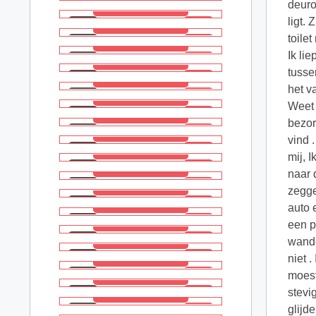
deuro
ligt.
toile
Ik li
tusse
het v
Weet 
bezor
vind 
mij, 
naar 
zegge
auto 
een p
wande
niet 
moest
stevi
glijd