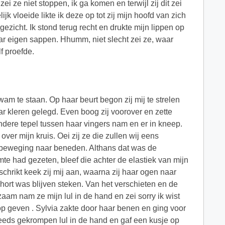
 ze niet stoppen, ik ga komen en terwijl zij dit zei
ijk vloeide likte ik deze op tot zij mijn hoofd van zich
zicht. Ik stond terug recht en drukte mijn lippen op
haar eigen sappen. Hhumm, niet slecht zei ze, waar
lf proefde.
 een einde maakte aan onze passieve houding. Sylvia draaide met haar kontje over mijn schoot en liet mijn lul zo alle hoekjes en kantjes van haar kutje voelen. Ritmisch kneep haar kutje in mijn lul telkens mijn eikel langs haar baarmoeder gleed. Sylvia trok haar benen nu onder zich zodat zij op haar knie?½n kwam te zitten. Zachtjes duwde zij mij achterover zodat ik nu op mijn rug lag en zij mij bereed als een amazone. Traag kwam zij omhoog tot net het puntje van mijn eikel nog net tussen haar lipjes zat om dan in een keer door te duwen tot haar kutlipjes de basis van mijn lul omsloten. Zo bleef Sylvia een tijdje op en neer gaan tot zij zich plots omdraaide en zich met haar rug naar mij toekeerde. Sylvia boog voorover en begon in een steeds versnellend tempo op en neer te wippen. Haar sterretje knipoogde uitnodigend en ik kon het niet laten om er met mijn vingers over te strelen. Ik voelde haar kutje krampachtig samen trekken toen ik haar sterretje beroerde. Even liet ik mijn hand tussen onze lichamen in glijden en wentelde mijn vingers in het rijkelijk aanwezige kutsap. Voorzien van het nodige glijmiddel streelde ik haar sterretje dat al vlug begon te glinsteren van haar lichaamseigen glijmiddel. Zachtjes drukte ik een vinger tegen haar sluitspier aan en maakte een paar cirkelvormige bewegingen. Haar poepertje opende zich lichtjes en liet mij toe om mijn vinger zonder al te veel weerstand in haar sterretje te ontvangen. Binnen in haar voelde ik mijn lul over en weer glijden tegen mijn vinger. Al vlug schoof mijn vinger soepel in en uit haar sterretje en zette mij er toe aan om een tweede vinger bij in haar darmkanaal te drukken. Door dat zij met haar kutje in een snel tempo op en neer wipte en ik extra spanning gaf door mijn vingers in haar darmkanaal voelde ik dat mijn zaad omhoog begon te stuwen. Ook het samen trekken van Sylvia haar kutje werd voelbaar sneller en harder. Sneller en sneller ragde ik mijn vingers in haar holletje en ik begon ook steeds harder tegen te stoten. Mijn vrije hand wurmde ik tussen onze op elkaar beukende schaamstreek en ging op zoek naar haar clitje. Aan haar reactie kon ik zien dat ik het had gevonden, haar hoofd achterover gooiend bracht zij harde kreunende geluiden uit en even voelde ik haar verstarren om daaropvolgend ongecontroleerd in mijn lul en vingers te beginnen knijpen. Dit was teveel van het goede voor mij en met een diepe stoot loosde ik mijn sperma diep in haar kutje. Ook voor Sylvia was dit er blijkbaar over want zij liet zich voorover vallen en ik zag haar kutje en kontje nog deels openstaan en spastisch samen trekken en terug open komen. Deze samentrekkingen werden minder en langzaam sloot haar sterretje zich weer, haar kutje bleef echter open staan. Zoals zij daar lag, was een heel geil zicht, haar sterretje blinkend van haar sappen, haar kutje half open terwijl mijn sperma tussen haar lipjes tussenuit loopt en op mijn bovenbenen lekte. Het duurt een hele tijd eer zij zich weer wat heeft herpakt en terug recht komt. Juist toen ze met haar kutje boven mijn lul hing drupte er een klodder sperma uit haar kutje recht bovenop mijn lul. Tussen haar benen door had zij dit zien gebeuren en schoof verder achteruit tot zij met haar knie?½n naast mijn hoofd zat. Terwijl zij met haar kutje nog steeds uitnodigend en open boven mijn gezicht hing boog zij voorover en zoog mijn lul in haar mond. Zelfs nadat ik al twee keer ben gekomen reageerde mijn lul op haar zachte lippen en kwam schoksgewijs weer omhoog. Van onder tot boven, geen enkel plekje sloeg ze over, heel mijn lul likte ze proper. Ik kon niet werkloos toezien en bracht mijn hoofd naar haar kutje en zoog haar lipjes in mijn mond. Sylvia veerde even op en drukt toen haar kutje op mijn mond vast. Verwoed likte ik haar kutje en liet ook geen enkel plekje onaangeroerd. Te moe om er nog iets van te bakken draaide zij zich om en kwam met haar gezicht boven dat van mij liggen. Teder knuffelde en kuste wij elkaar en spraken samen af om er het beste van te maken. Vermoeid kleedde wij ons terug aan, vouwde het deken op en legde het terug in de koffer. Na een tamelijke stille rit van enkele minuten zette ik haar voor de deur af. Terug naar huis rijdend liet ik m