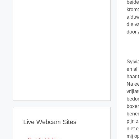
beide
kromd
afduw
die v
door 
Sylvia pakte mij vast en draaide ons om zodat ik nu tegen de boom kwam te staan. Op haar beurt begon zij mij te strelen en al vlug had ze mij T-shirt over mijn hoofd getrokken en deze bij haar kleren gelegd. Even boog zij voorover en zette haar tanden op een van mijn tepels en beet er zacht in terwijl zij de andere tepel tussen haar vingers nam en er in kneep. Na een tijdje zakte zij met haar handen naar beneden en streelde mij over mijn kruis. Oei zij ze die zullen 
Live Webcam Sites