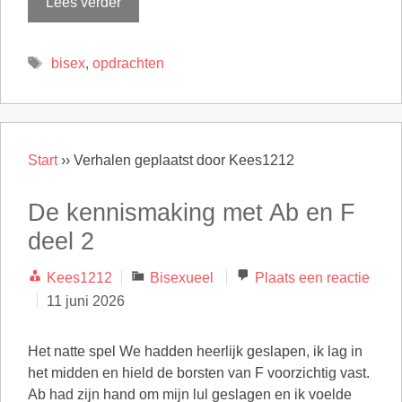
Lees verder
Tags
bisex
,
opdrachten
Start
››
Verhalen geplaatst door Kees1212
De kennismaking met Ab en F
deel 2
Categorieën
Kees1212
Bisexueel
Plaats een reactie
11 juni 2026
Het natte spel We hadden heerlijk geslapen, ik lag in
het midden en hield de borsten van F voorzichtig vast.
Ab had zijn hand om mijn lul geslagen en ik voelde