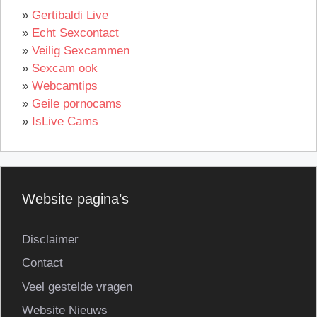
»
Gertibaldi Live
»
Echt Sexcontact
»
Veilig Sexcammen
»
Sexcam ook
»
Webcamtips
»
Geile pornocams
»
IsLive Cams
Website pagina’s
Disclaimer
Contact
Veel gestelde vragen
Website Nieuws