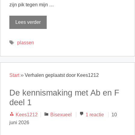
zijn pik tegen mijn …
Lees verder
Tags
plassen
Start
››
Verhalen geplaatst door Kees1212
De kennismaking met Ab en F
deel 1
Categorieën
Kees1212
Bisexueel
1 reactie
10
juni 2026