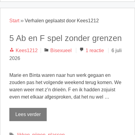
Start
››
Verhalen geplaatst door Kees1212
5 Ab en F spel zonder grenzen
Categorieën
Kees1212
Bisexueel
1 reactie
6 juli
2026
Marie en Binta waren naar hun werk gegaan en
zouden pas het volgende weekend terug komen. We
waren weer met z’n drieën. F en ik hadden zojuist
even met elkaar afgesproken, dat het nu wel …
Lees verder
Tags
likken
,
pijpen
,
plassen