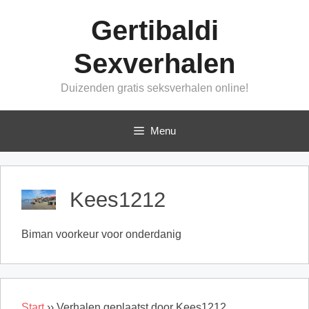
Ga
Gertibaldi
naar
de
Sexverhalen
inhoud
Duizenden gratis seksverhalen online!
Menu
Kees1212
Biman voorkeur voor onderdanig
Start
››
Verhalen geplaatst door Kees1212