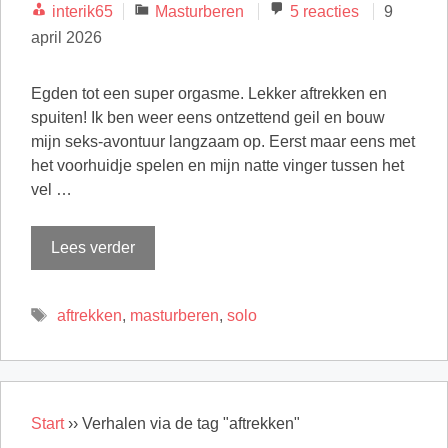
Categorieën
interik65
Masturberen
5 reacties
9
april 2026
Egden tot een super orgasme. Lekker aftrekken en
spuiten! Ik ben weer eens ontzettend geil en bouw
mijn seks-avontuur langzaam op. Eerst maar eens met
het voorhuidje spelen en mijn natte vinger tussen het
vel …
Lees verder
Tags
aftrekken
,
masturberen
,
solo
Start
››
Verhalen via de tag "aftrekken"