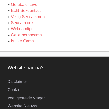
»
Gertibaldi Live
»
Echt Sexcontact
»
Veilig Sexcammen
»
Sexcam ook
»
Webcamtips
»
Geile pornocams
»
IsLive Cams
Website pagina’s
Disclaimer
Contact
Veel gestelde vragen
Website Nieuws