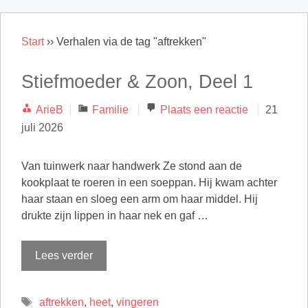
Start
››
Verhalen via de tag "aftrekken"
Stiefmoeder & Zoon, Deel 1
Categorieën
ArieB
Familie
Plaats een reactie
21
juli 2026
Van tuinwerk naar handwerk Ze stond aan de
kookplaat te roeren in een soeppan. Hij kwam achter
haar staan en sloeg een arm om haar middel. Hij
drukte zijn lippen in haar nek en gaf …
Lees verder
Tags
aftrekken
,
heet
,
vingeren