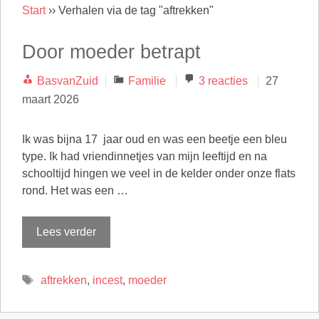
Start
››
Verhalen via de tag "aftrekken"
Door moeder betrapt
Categorieën
BasvanZuid
Familie
3 reacties
27
maart 2026
Ik was bijna 17 jaar oud en was een beetje een bleu
type. Ik had vriendinnetjes van mijn leeftijd en na
schooltijd hingen we veel in de kelder onder onze flats
rond. Het was een …
Lees verder
Tags
aftrekken
,
incest
,
moeder