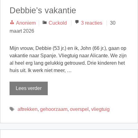
Debbie’s vakantie
Categorieën
Anoniem
Cuckold
3 reacties
30
maart 2026
Mijn vrouw, Debbie (53 jr.) en ik, John (66 jr.), gaan op
vakantie naar Spanje. Vliegtuig naar Alicante. We zijn
al heel erg lang gelukkig getrouwd. Drie kinderen het
huis uit. Ik werk niet meer, …
Lees verder
Tags
aftrekken
,
gehoorzaam
,
overspel
,
vliegtuig