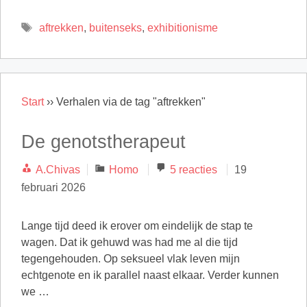
Tags
aftrekken
,
buitenseks
,
exhibitionisme
Start
››
Verhalen via de tag "aftrekken"
De genotstherapeut
Categorieën
A.Chivas
Homo
5 reacties
19
februari 2026
Lange tijd deed ik erover om eindelijk de stap te
wagen. Dat ik gehuwd was had me al die tijd
tegengehouden. Op seksueel vlak leven mijn
echtgenote en ik parallel naast elkaar. Verder kunnen
we …