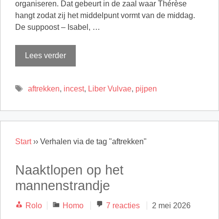
organiseren. Dat gebeurt in de zaal waar Thérèse
hangt zodat zij het middelpunt vormt van de middag.
De suppoost – Isabel, …
Lees verder
Tags
aftrekken
,
incest
,
Liber Vulvae
,
pijpen
Start
››
Verhalen via de tag "aftrekken"
Naaktlopen op het
mannenstrandje
Categorieën
Rolo
Homo
7 reacties
2 mei 2026