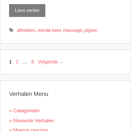
Lees verder
Tags
aftrekken
,
eerste keer
,
massage
,
pijpen
Pagina
Pagina
Pagina
1
2
…
8
Volgende
→
Verhalen Menu
» Categorieën
» Nieuwste Verhalen
» Meeste reacties