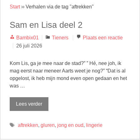
Start
››
Verhalen via de tag "aftrekken"
Sam en Lisa deel 2
Categorieën
Bambix01
Tieners
Plaats een reactie
26 juli 2026
Kom Lis, ga je mee naar de stad?” ” Hé, nee joh, ik
mag eerst naar meneer Aarts weet je nog?” “Dat is al
opgelost, ik heb mijn mond even open gedaan en het
was …
Lees verder
Tags
aftrekken
,
gluren
,
jong en oud
,
lingerie