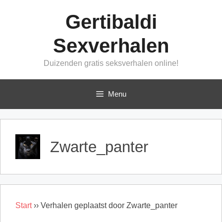
Ga
Gertibaldi
naar
de
Sexverhalen
inhoud
Duizenden gratis seksverhalen online!
Menu
Zwarte_panter
Start
››
Verhalen geplaatst door Zwarte_panter