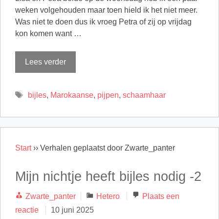
weken volgehouden maar toen hield ik het niet meer.
Was niet te doen dus ik vroeg Petra of zij op vrijdag
kon komen want …
Lees verder
Tags
bijles
,
Marokaanse
,
pijpen
,
schaamhaar
Start
››
Verhalen geplaatst door Zwarte_panter
Mijn nichtje heeft bijles nodig -2
Categorieën
Zwarte_panter
Hetero
Plaats een
reactie
10 juni 2025