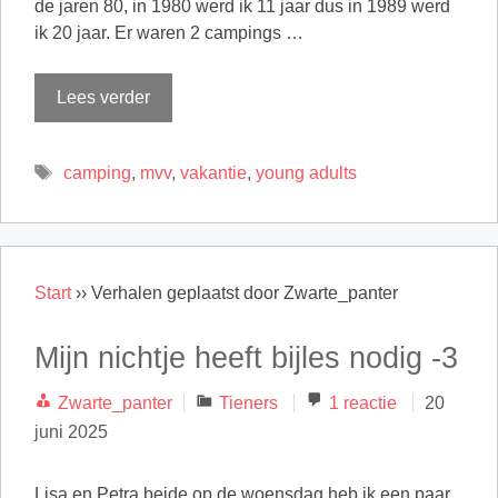
de jaren 80, in 1980 werd ik 11 jaar dus in 1989 werd
ik 20 jaar. Er waren 2 campings …
Lees verder
Tags
camping
,
mvv
,
vakantie
,
young adults
Start
››
Verhalen geplaatst door Zwarte_panter
Mijn nichtje heeft bijles nodig -3
Categorieën
Zwarte_panter
Tieners
1 reactie
20
juni 2025
Lisa en Petra beide op de woensdag heb ik een paar