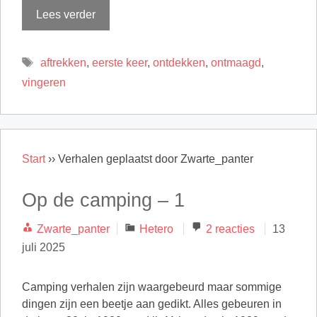
Lees verder
Tags
aftrekken
,
eerste keer
,
ontdekken
,
ontmaagd
,
vingeren
Start
››
Verhalen geplaatst door Zwarte_panter
Op de camping – 1
Categorieën
Zwarte_panter
Hetero
2 reacties
13
juli 2025
Camping verhalen zijn waargebeurd maar sommige
dingen zijn een beetje aan gedikt. Alles gebeuren in