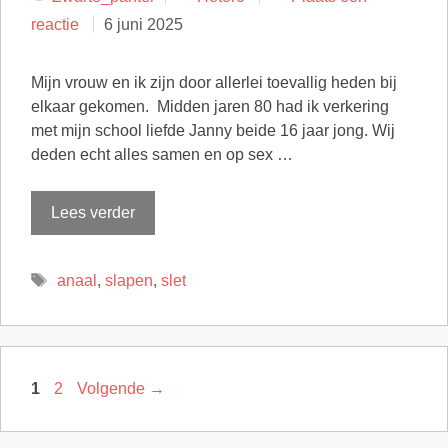
reactie
6 juni 2025
Mijn vrouw en ik zijn door allerlei toevallig heden bij
elkaar gekomen. Midden jaren 80 had ik verkering
met mijn school liefde Janny beide 16 jaar jong. Wij
deden echt alles samen en op sex …
Lees verder
Tags
anaal
,
slapen
,
slet
Pagina
Pagina
1
2
Volgende
→