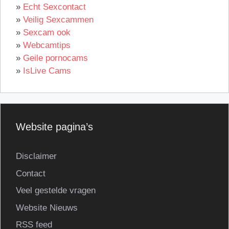
»
Echt Sexcontact
»
Veilig Sexcammen
»
Sexcam ook
»
Webcamtips
»
Geile pornocams
»
IsLive Cams
Website pagina’s
Disclaimer
Contact
Veel gestelde vragen
Website Nieuws
RSS feed