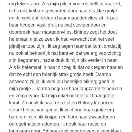
erg lekker aan . Als mijn pik er voor de helft in haar zit,
is hij ook keihard geworden door haar strakke grotje
en ik merk dat ik tegen haar maagdenvlies zit. Ik pak
haar heupen vast, druk nu wat steviger door en
doorbreek haar maagdenvlies. Britney zegt het doet
helemaal niet zo zeer, ik had verwacht dat het veel
pijnlijker zou zijn . Ik zeg tegen haar dat komt omdat jij
nu ook al behoorlijk nat bent en dat we erg voorzichtig
zijn begonnen , nadat druk ik mijn pik verder in haar.
Als ik helemaal in haar zit zeg ik dat ook tegen haar en
dat ze echt een heerlijk strak grotje heeft. Daarop
antwoord zij ja, ik voel jou heerlijke pik erg goed in
mijn grotje . Daarna begin ik haar langzaam te neuken
en zorg ervoor dat mijn eikel net niet uit haar grotje
komt. Zo neuk ik haar een tijd en Britney kreunt en
steunt het uit van genot. Ik voel hoe haar grotje erg
hard om mijn pik knijpen en hoor haar zwaarder en
onregelmatiger ademen. Ik neuk haar rustig en
langzaam door. Britney komt voor de eerste keer klaar