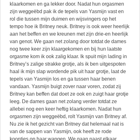
klaarkomen en ga lekker door. Nadat hun orgasmen
zijn weggeëbd pak ik de tepels van Yasmijn vast en
rol die tussen mijn duimen en wijsvingers op het
tempo hoe ik Britney neuk. Britney is ook weer heerlijk
aan het beffen en we kreunen met zijn drie-en heerlijk
van genot. We gaan net zolang door totdat de dames
nog twee keer zijn klaargekomen en bij hun laatste
orgasme kom ik ook zalig klaar. Ik spuit mijn lading in
Britney’s zalige strakke grotje, als ik ben uitgespoten
haal ik mijn slap wordende pik uit haar grotje, laat de
tepels van Yasmijn los en ga tussen haar benen
vandaan. Yasmijn buigt zover naar voren, zodat zij
Britney kan beffen dat doet ze ook en zuigt haar grotje
leeg. De dames gaan net zolang verder totdat ze
allebei nog een keer heftig klaarkomen. Nadat hun
orgasmen zijn weggeëbd, rolt Yasmijn van Britney af.
Nu zie ik het gezicht van Britney dat helemaal nat is
van de sappen van Yasmijn, ook heeft ze rode
koontjes op haar wangen. We gaan naast elkaar