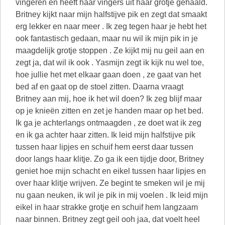
vingeren en heeft haar vingers uit haar grotje gehaald.
Britney kijkt naar mijn halfstijve pik en zegt dat smaakt
erg lekker en naar meer . Ik zeg tegen haar je hebt het
ook fantastisch gedaan, maar nu wil ik mijn pik in je
maagdelijk grotje stoppen . Ze kijkt mij nu geil aan en
zegt ja, dat wil ik ook . Yasmijn zegt ik kijk nu wel toe,
hoe jullie het met elkaar gaan doen , ze gaat van het
bed af en gaat op de stoel zitten. Daarna vraagt
Britney aan mij, hoe ik het wil doen? Ik zeg blijf maar
op je knieën zitten en zet je handen maar op het bed.
Ik ga je achterlangs ontmaagden , ze doet wat ik zeg
en ik ga achter haar zitten. Ik leid mijn halfstijve pik
tussen haar lipjes en schuif hem eerst daar tussen
door langs haar klitje. Zo ga ik een tijdje door, Britney
geniet hoe mijn schacht en eikel tussen haar lipjes en
over haar klitje wrijven. Ze begint te smeken wil je mij
nu gaan neuken, ik wil je pik in mij voelen . Ik leid mijn
eikel in haar strakke grotje en schuif hem langzaam
naar binnen. Britney zegt geil ooh jaa, dat voelt heel