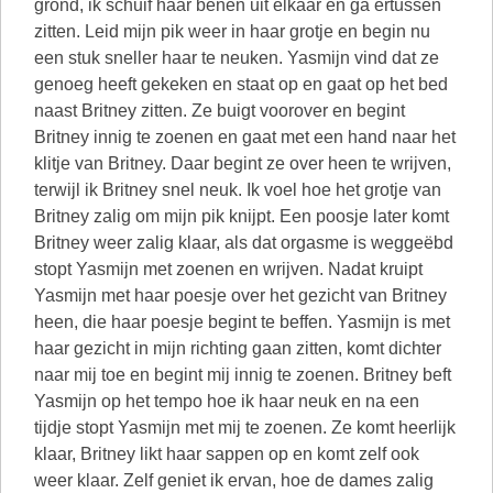
grond, ik schuif haar benen uit elkaar en ga ertussen
zitten. Leid mijn pik weer in haar grotje en begin nu
een stuk sneller haar te neuken. Yasmijn vind dat ze
genoeg heeft gekeken en staat op en gaat op het bed
naast Britney zitten. Ze buigt voorover en begint
Britney innig te zoenen en gaat met een hand naar het
klitje van Britney. Daar begint ze over heen te wrijven,
terwijl ik Britney snel neuk. Ik voel hoe het grotje van
Britney zalig om mijn pik knijpt. Een poosje later komt
Britney weer zalig klaar, als dat orgasme is weggeëbd
stopt Yasmijn met zoenen en wrijven. Nadat kruipt
Yasmijn met haar poesje over het gezicht van Britney
heen, die haar poesje begint te beffen. Yasmijn is met
haar gezicht in mijn richting gaan zitten, komt dichter
naar mij toe en begint mij innig te zoenen. Britney beft
Yasmijn op het tempo hoe ik haar neuk en na een
tijdje stopt Yasmijn met mij te zoenen. Ze komt heerlijk
klaar, Britney likt haar sappen op en komt zelf ook
weer klaar. Zelf geniet ik ervan, hoe de dames zalig