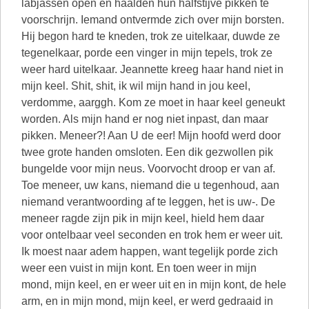
labjassen open en haalden hun halfstijve pikken te
voorschrijn. Iemand ontvermde zich over mijn borsten.
Hij begon hard te kneden, trok ze uitelkaar, duwde ze
tegenelkaar, porde een vinger in mijn tepels, trok ze
weer hard uitelkaar. Jeannette kreeg haar hand niet in
mijn keel. Shit, shit, ik wil mijn hand in jou keel,
verdomme, aarggh. Kom ze moet in haar keel geneukt
worden. Als mijn hand er nog niet inpast, dan maar
pikken. Meneer?! Aan U de eer! Mijn hoofd werd door
twee grote handen omsloten. Een dik gezwollen pik
bungelde voor mijn neus. Voorvocht droop er van af.
Toe meneer, uw kans, niemand die u tegenhoud, aan
niemand verantwoording af te leggen, het is uw-. De
meneer ragde zijn pik in mijn keel, hield hem daar
voor ontelbaar veel seconden en trok hem er weer uit.
Ik moest naar adem happen, want tegelijk porde zich
weer een vuist in mijn kont. En toen weer in mijn
mond, mijn keel, en er weer uit en in mijn kont, de hele
arm, en in mijn mond, mijn keel, er werd gedraaid in