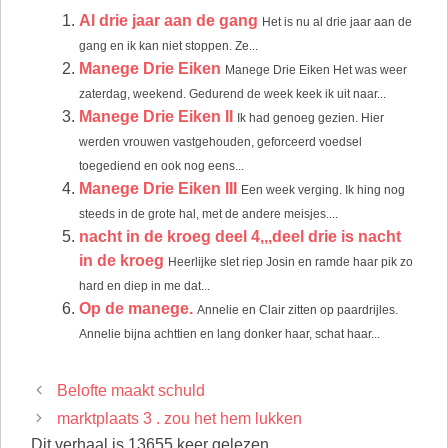
Al drie jaar aan de gang
Het is nu al drie jaar aan de
gang en ik kan niet stoppen. Ze...
Manege Drie Eiken
Manege Drie Eiken Het was weer
zaterdag, weekend. Gedurend de week keek ik uit naar...
Manege Drie Eiken II
Ik had genoeg gezien. Hier
werden vrouwen vastgehouden, geforceerd voedsel
toegediend en ook nog eens...
Manege Drie Eiken III
Een week verging. Ik hing nog
steeds in de grote hal, met de andere meisjes....
nacht in de kroeg deel 4,,,deel drie is nacht
in de kroeg
Heerlijke slet riep Josin en ramde haar pik zo
hard en diep in me dat...
Op de manege.
Annelie en Clair zitten op paardrijles.
Annelie bijna achttien en lang donker haar, schat haar...
Belofte maakt schuld
marktplaats 3 . zou het hem lukken
Dit verhaal is 13655 keer gelezen.