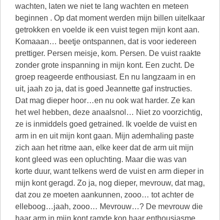
wachten, laten we niet te lang wachten en meteen
beginnen . Op dat moment werden mijn billen uitelkaar
getrokken en voelde ik een vuist tegen mijn kont aan.
Komaaan… beetje ontspannen, dat is voor iedereen
prettiger. Persen meisje, kom. Persen. De vuist raakte
zonder grote inspanning in mijn kont. Een zucht. De
groep reageerde enthousiast. En nu langzaam in en
uit, jaah zo ja, dat is goed Jeannette gaf instructies.
Dat mag dieper hoor…en nu ook wat harder. Ze kan
het wel hebben, deze anaalsnol… Niet zo voorzichtig,
ze is inmiddels goed getrained. Ik voelde de vuist en
arm in en uit mijn kont gaan. Mijn ademhaling paste
zich aan het ritme aan, elke keer dat de arm uit mijn
kont gleed was een opluchting. Maar die was van
korte duur, want telkens werd de vuist en arm dieper in
mijn kont geragd. Zo ja, nog dieper, mevrouw, dat mag,
dat zou ze moeten aankunnen, zooo… tot achter de
elleboog…jaah, zooo… Mevrouw…? De mevrouw die
haar arm in mijn kont ramde kon haar enthousiasme