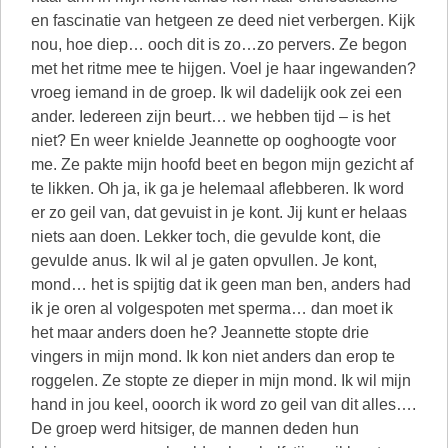
en fascinatie van hetgeen ze deed niet verbergen. Kijk
nou, hoe diep… ooch dit is zo…zo pervers. Ze begon
met het ritme mee te hijgen. Voel je haar ingewanden?
vroeg iemand in de groep. Ik wil dadelijk ook zei een
ander. Iedereen zijn beurt… we hebben tijd – is het
niet? En weer knielde Jeannette op ooghoogte voor
me. Ze pakte mijn hoofd beet en begon mijn gezicht af
te likken. Oh ja, ik ga je helemaal aflebberen. Ik word
er zo geil van, dat gevuist in je kont. Jij kunt er helaas
niets aan doen. Lekker toch, die gevulde kont, die
gevulde anus. Ik wil al je gaten opvullen. Je kont,
mond… het is spijtig dat ik geen man ben, anders had
ik je oren al volgespoten met sperma… dan moet ik
het maar anders doen he? Jeannette stopte drie
vingers in mijn mond. Ik kon niet anders dan erop te
roggelen. Ze stopte ze dieper in mijn mond. Ik wil mijn
hand in jou keel, ooorch ik word zo geil van dit alles….
De groep werd hitsiger, de mannen deden hun