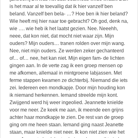
is het maar al te toevallig dat ik hier vanzelf ben
beland. Vanzelf ben bela- …? Hoe ben ik hier beland?
Wie heeft mij hier naar toe gebracht? Oh god, denk na,
wie …. wie heb ik het laatst gezien. Nee. Neeehh,
neee, dat kon niet, dat mocht niet waar zijn. Mijn
ouders? Mijn ouders… tranen rolden over mijn wang.
Nee, niet mijn ouders. Ze werden zeker gechanteerd
of… of… nee, het kan niet. Mijn eigen fam- de lichten
gingen aan. In de verte zag ik een groep mensen op
me afkomen, allemaal in mintgroene labjassen. Met
ferme stappen kwamen ze dichterbij. Niemand die iets
zei. Iedereen een mondkapje. Door mijn houding kon
ik niemand herkennen. Iemand streelde mijn kont.
Zwijgend werd hij weer ingeolied. Jeannette knielde
voor me neer. Ze keek me aan, ik meende een grijns
achter haar mondkapje te zien. De rest van de groep
ging om me heen staan. Iemand ging naast Jeanette
staan, maar knielde niet neer. Ik kon niet zien wie het