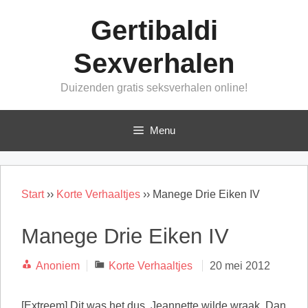
Ga
Gertibaldi
naar
de
Sexverhalen
inhoud
Duizenden gratis seksverhalen online!
Menu
Start
››
Korte Verhaaltjes
››
Manege Drie Eiken IV
Manege Drie Eiken IV
Categorieën
Anoniem
Korte Verhaaltjes
20 mei 2012
[Extreem] Dit was het dus. Jeannette wilde wraak. Dan