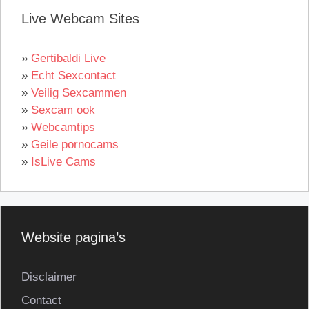
Live Webcam Sites
»
Gertibaldi Live
»
Echt Sexcontact
»
Veilig Sexcammen
»
Sexcam ook
»
Webcamtips
»
Geile pornocams
»
IsLive Cams
Website pagina’s
Disclaimer
Contact