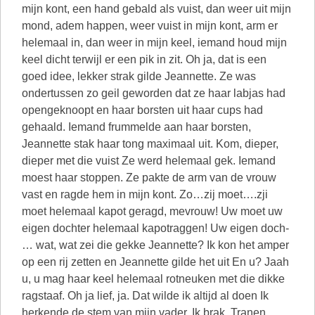
mijn kont, een hand gebald als vuist, dan weer uit mijn
mond, adem happen, weer vuist in mijn kont, arm er
helemaal in, dan weer in mijn keel, iemand houd mijn
keel dicht terwijl er een pik in zit. Oh ja, dat is een
goed idee, lekker strak gilde Jeannette. Ze was
ondertussen zo geil geworden dat ze haar labjas had
opengeknoopt en haar borsten uit haar cups had
gehaald. Iemand frummelde aan haar borsten,
Jeannette stak haar tong maximaal uit. Kom, dieper,
dieper met die vuist Ze werd helemaal gek. Iemand
moest haar stoppen. Ze pakte de arm van de vrouw
vast en ragde hem in mijn kont. Zo…zij moet….zji
moet helemaal kapot geragd, mevrouw! Uw moet uw
eigen dochter helemaal kapotraggen! Uw eigen doch-
… wat, wat zei die gekke Jeannette? Ik kon het amper
op een rij zetten en Jeannette gilde het uit En u? Jaah
u, u mag haar keel helemaal rotneuken met die dikke
ragstaaf. Oh ja lief, ja. Dat wilde ik altijd al doen Ik
herkende de stem van mijn vader. Ik brak. Tranen