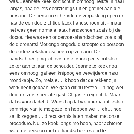
was. Jeannete keek kort schuin omhoog, reikte in haar
labjas, haalde iets doorzichtigs uit en gaf het aan die
persoon. De persoon scheurde de verpakking open en
haalde een doorzichtige latex handschoen uit – maar
het was geen normale latex handschoen zoals bij de
doctor. Het was een onderzoekshandschoen zoals bij
de dierenarts! Met engelengeduld stroopte de persoon
de onderzoekshandschoen op zijn arm. De
handschoen ging tot over de elleboog en sloot sloot
zeker aan tot aan de schouder. Jeannette keek nog
eens omhoog, gaf een knipoog en verwijderde haar
mondkapje. Zo, meisje… ik hoop dat de rekker zijn
werk heeft gedaan. We gaan dit nu testen. En nog wel
door en zeer speciale gast. Of gasten eigenlijk. Maar
dat is voor dadelijk. Wees blij dat we uberhaupt testen,
sommige van je metgezellen hebben we … eh… hoe
zal ik zeggen … direct kennis laten maken met onze
procedure. Nu, ze keek langs me heen, naar achteren
waar de persoon met de handschoen stond te