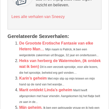
inzicht en believen.
Lees alle verhalen van Sneezy
Gerelateerde Sexverhalen:
De Grootste Erotische Fantasie van elke
Hetero Man…
Mijn naam is Patrick, ik ben een
welgestelde zakenman uit Brugge, 32 jaar en ondertussen...
Heks van herberg de Watermolen, (ik ontdek
wat ik ben)
Dit is een verzoek sprookje, voor alle lezers,
die het sprookje, behekst erg geil vonden....
Karin’s geheim
Met mijn slip op mijn knieen en mijn
hand op de rand van het wandje...
Marit ontdekt Linda’s geheim
Marit heeft
afgesproken met haar vriendin. Aangekomen bij het flatje belt
ze aan in de...
Mijn geheim.
Ik ben een getrouwde vrouw en ik heb een