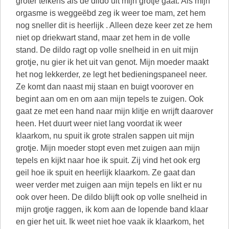
groter telkens als de dildo uit mijn grotje gaat. Als mijn
orgasme is weggeëbd zeg ik weer toe mam, zet hem
nog sneller dit is heerlijk . Alleen deze keer zet ze hem
niet op driekwart stand, maar zet hem in de volle
stand. De dildo ragt op volle snelheid in en uit mijn
grotje, nu gier ik het uit van genot. Mijn moeder maakt
het nog lekkerder, ze legt het bedieningspaneel neer.
Ze komt dan naast mij staan en buigt voorover en
begint aan om en om aan mijn tepels te zuigen. Ook
gaat ze met een hand naar mijn klitje en wrijft daarover
heen. Het duurt weer niet lang voordat ik weer
klaarkom, nu spuit ik grote stralen sappen uit mijn
grotje. Mijn moeder stopt even met zuigen aan mijn
tepels en kijkt naar hoe ik spuit. Zij vind het ook erg
geil hoe ik spuit en heerlijk klaarkom. Ze gaat dan
weer verder met zuigen aan mijn tepels en likt er nu
ook over heen. De dildo blijft ook op volle snelheid in
mijn grotje raggen, ik kom aan de lopende band klaar
en gier het uit. Ik weet niet hoe vaak ik klaarkom, het