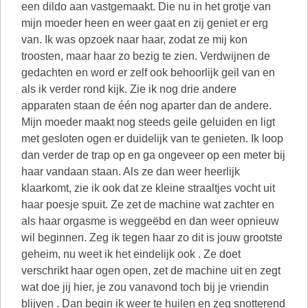
een dildo aan vastgemaakt. Die nu in het grotje van
mijn moeder heen en weer gaat en zij geniet er erg
van. Ik was opzoek naar haar, zodat ze mij kon
troosten, maar haar zo bezig te zien. Verdwijnen de
gedachten en word er zelf ook behoorlijk geil van en
als ik verder rond kijk. Zie ik nog drie andere
apparaten staan de één nog aparter dan de andere.
Mijn moeder maakt nog steeds geile geluiden en ligt
met gesloten ogen er duidelijk van te genieten. Ik loop
dan verder de trap op en ga ongeveer op een meter bij
haar vandaan staan. Als ze dan weer heerlijk
klaarkomt, zie ik ook dat ze kleine straaltjes vocht uit
haar poesje spuit. Ze zet de machine wat zachter en
als haar orgasme is weggeëbd en dan weer opnieuw
wil beginnen. Zeg ik tegen haar zo dit is jouw grootste
geheim, nu weet ik het eindelijk ook . Ze doet
verschrikt haar ogen open, zet de machine uit en zegt
wat doe jij hier, je zou vanavond toch bij je vriendin
blijven . Dan begin ik weer te huilen en zeg snotterend