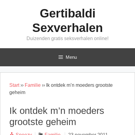
Ga
Gertibaldi
naar
de
Sexverhalen
inhoud
Duizenden gratis seksverhalen online!
Menu
Start
››
Familie
››
Ik ontdek m’n moeders grootste
geheim
Ik ontdek m’n moeders
grootste geheim
Categorieën
Sneezy
Familie
23 november 2011