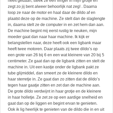
heeft gedaan, steek ze een vinger in mijn grotje en
zegt zo jij bent alweer behoorlijk nat zeg! . Daarna
loop ze naar de motor en haal daar de dildo af en
plaatst deze op de machine. Ze stelt dan de slaglengte
in, daarna stelt ze de computer in en zet hem dan aan.
De machine begint mij eerst rustig te neuken, mijn
moeder gaat dan naar haar machine. Ik kijk er
belangstellen naar, deze heeft ook een ligbank maar
heeft twee motoren. Daar plaats zij twee dildo’s op
een grote van 26 bij 6 en een wat kleinere van 20 bij 5
centimeter. Ze gaat dan op de ligbank zitten en stelt de
machine in. Uit een kastje onder de ligbank pakt ze
tube glijmiddel, dan smeert ze de kleinere dildo en
haar sterretje in. Ze gaat dan zo zitten dat de dildo’s
tegen haar gaatje zitten en zet dan de machine aan.
De grote dildo verdwijnt in haar grotje en de kleinere
in haar holletje. Ze zet ze op een aardige snelheid en
gaat dan op de liggen en begint ervan te genieten.
Ook ik lig heerlijk te genieten van de dildo die in en uit