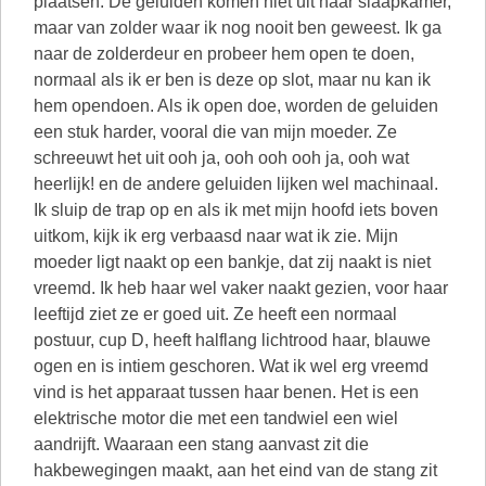
plaatsen. De geluiden komen niet uit haar slaapkamer,
maar van zolder waar ik nog nooit ben geweest. Ik ga
naar de zolderdeur en probeer hem open te doen,
normaal als ik er ben is deze op slot, maar nu kan ik
hem opendoen. Als ik open doe, worden de geluiden
een stuk harder, vooral die van mijn moeder. Ze
schreeuwt het uit ooh ja, ooh ooh ooh ja, ooh wat
heerlijk! en de andere geluiden lijken wel machinaal.
Ik sluip de trap op en als ik met mijn hoofd iets boven
uitkom, kijk ik erg verbaasd naar wat ik zie. Mijn
moeder ligt naakt op een bankje, dat zij naakt is niet
vreemd. Ik heb haar wel vaker naakt gezien, voor haar
leeftijd ziet ze er goed uit. Ze heeft een normaal
postuur, cup D, heeft halflang lichtrood haar, blauwe
ogen en is intiem geschoren. Wat ik wel erg vreemd
vind is het apparaat tussen haar benen. Het is een
elektrische motor die met een tandwiel een wiel
aandrijft. Waaraan een stang aanvast zit die
hakbewegingen maakt, aan het eind van de stang zit