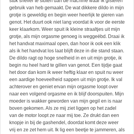
stuk sneller te stoten dan de machine waar ik gisteren
gebruik van heb gemaakt. De wat dikkere dildo in mijn
grotje is geweldig en begin weer heerlijk te gieren van
genot. Het duurt ook niet lang voordat ik voor de eerste
keer klaarkom. Weer spuit ik kleine straaltjes uit mijn
grotje, als mijn orgasme genoeg is weggeëbd. Draai ik
het handvat maximaal open, dan hoor ik ook een klik
als ik het handvat los laat blijft deze in die stand staan.
De dildo ragt op hoge snelheid in en uit mijn grotje, ik
begin nu heel hard te gillen van genot. Een tijdje gaat
het door dan kom ik weer heftig klaar en spuit nu weer
een aardige hoeveelheid sappen uit mijn grotje. Ik val
achterover en geniet ervan mijn orgasme loopt over
naar een volgend orgasme en ik blijf doorspuiten. Mijn
moeder is wakker geworden van mijn gegil en is naar
boven gekomen. Als ze mij ziet liggen op het zadel
van de motor loopt ze naar mij toe. Ze drukt dan een
knopje in bij de gashendel, doordat komt deze weer
vrij en ze zet hem uit. Ik lig een beetje te jammeren, als