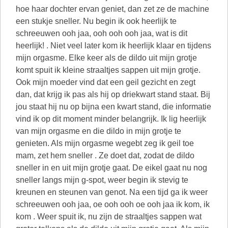
hoe haar dochter ervan geniet, dan zet ze de machine
een stukje sneller. Nu begin ik ook heerlijk te
schreeuwen ooh jaa, ooh ooh ooh jaa, wat is dit
heerlijk! . Niet veel later kom ik heerlijk klaar en tijdens
mijn orgasme. Elke keer als de dildo uit mijn grotje
komt spuit ik kleine straaltjes sappen uit mijn grotje.
Ook mijn moeder vind dat een geil gezicht en zegt
dan, dat krijg ik pas als hij op driekwart stand staat. Bij
jou staat hij nu op bijna een kwart stand, die informatie
vind ik op dit moment minder belangrijk. Ik lig heerlijk
van mijn orgasme en die dildo in mijn grotje te
genieten. Als mijn orgasme wegebt zeg ik geil toe
mam, zet hem sneller . Ze doet dat, zodat de dildo
sneller in en uit mijn grotje gaat. De eikel gaat nu nog
sneller langs mijn g-spot, weer begin ik stevig te
kreunen en steunen van genot. Na een tijd ga ik weer
schreeuwen ooh jaa, oe ooh ooh oe ooh jaa ik kom, ik
kom . Weer spuit ik, nu zijn de straaltjes sappen wat