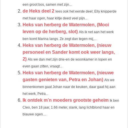
een groot bos, samen met zijn...
de Heks deel 2
lees ook het eerste deel; Elly knipperde
met haar ogen, haar klitje deed veel pijn...
Heks van herberg de Watermolen, (Mooi
leven op de herberg, slot)
Als ik net aan het werk
ben komt Marina langs. Ze zegt dan tegen mij,...
Heks van herberg de Watermolen, (nieuw
personeel en Sander komt ook weer langs,
2)
Als we dan met zijn drie-en de woonkamer in lopen en
even gaan zitten, vraagt...
Heks van herberg de Watermolen, (nieuwe
gasten genieten van, Petra en Johan)
Als we
binnenkomen gaat Johan naar de keuken, daar gaat hij aan
het werk, Petra...
Ik ontdek m’n moeders grootste geheim
Ik ben
Cleo, ben 18 jaar, 1.66 meter, slank, lang lichtblond haar en
blauwe ogen....