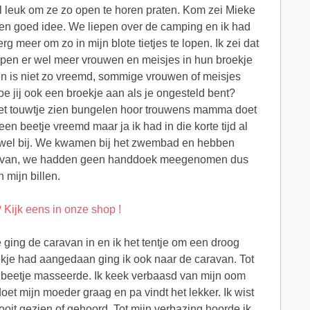
 leuk om ze zo open te horen praten. Kom zei Mieke
n goed idee. We liepen over de camping en ik had
g meer om zo in mijn blote tietjes te lopen. Ik zei dat
epen er wel meer vrouwen en meisjes in hun broekje
open is niet zo vreemd, sommige vrouwen of meisjes
oe jij ook een broekje aan als je ongesteld bent?
 het touwtje zien bungelen hoor trouwens mamma doet
een beetje vreemd maar ja ik had in die korte tijd al
 wel bij. We kwamen bij het zwembad en hebben
ravan, we hadden geen handdoek meegenomen dus
 mijn billen.
 ging de caravan in en ik het tentje om een droog
ekje had aangedaan ging ik ook naar de caravan. Tot
n beetje masseerde. Ik keek verbaasd van mijn oom
oet mijn moeder graag en pa vindt het lekker. Ik wist
ooit gezien of gehoord. Tot mijn verbazing hoorde ik