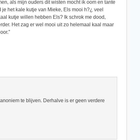
men, als mijn ouders dit wisten mocht ik oom en tante
 je het kale kutje van Mieke, Els mooi h?¿ veel
n kaal kutje willen hebben Els? Ik schrok me dood,
erder. Het zag er wel mooi uit zo helemaal kaal maar
oor.”
n anoniem te blijven. Derhalve is er geen verdere