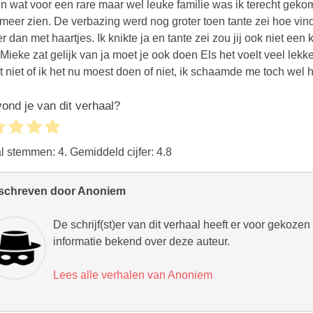
In wat voor een rare maar wel leuke familie was ik terecht geko
 meer zien. De verbazing werd nog groter toen tante zei hoe vind
r dan met haartjes. Ik knikte ja en tante zei zou jij ook niet ee
Mieke zat gelijk van ja moet je ook doen Els het voelt veel lekk
st niet of ik het nu moest doen of niet, ik schaamde me toch wel h
ond je van dit verhaal?
al stemmen:
4
. Gemiddeld cijfer:
4.8
schreven door Anoniem
De schrijf(st)er van dit verhaal heeft er voor gekoze
informatie bekend over deze auteur.
Lees alle verhalen van Anoniem