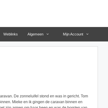
Weblinks
Algemeen
Mijn Account
caravan. De zonneluifel stond en was in gericht. Tom
binnen. Mieke en ik gingen de caravan binnen en
 met zijn armen om haar heen en was de borsten van