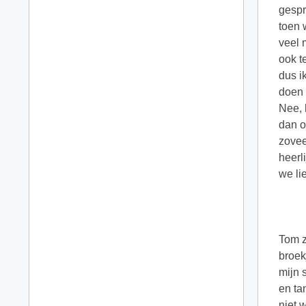
gespr
toen 
veel 
ook t
dus i
doen 
Nee, 
dan o
zovee
heerl
we li
Tom z
broek
mijn 
en ta
niet 