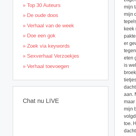
» Top 30 Auteurs
mijn 
mijn 
» De oude doos
tepel
» Verhaal van de week
keek 
» Doe een gok
pakte
er ge
» Zoek via keywords
tegen
» Sexverhaal Verzoekjes
eten 
is we
» Verhaal toevoegen
broek
tietj
dacht
aan. M
Chat nu LIVE
maar 
mijn 
volgd
toe. 
dacht