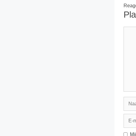
Reage
Pla
React
Naa
E-
mail
Mi