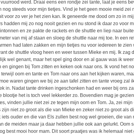
k vuurrood werd. Draai eens een rondje zei tante, laat je eens 
 nog steeds voor mijn tietjes. Vind je het geen mooie meid zei 
uit voor zo ver je het zien kan. Ik geneerde me dood om zo in mi
s hadden mij zo nog nooit gezien en nu stond ik daar zo voor 
ntonnen en ze pakte de rackets en de shuttle en liep naar buite
meter van mij af staan en sloeg de shuttle naar mij toe. In een re
armen had laten zakken en mijn tietjes nu voor iedereen te zien 
want de shuttle vloog heen en weer tussen Mieke en mij. Ik zag 
lijk wel genant, maar het spel ging door en al gauw was ik wee
n en gingen bij Tom zitten en keken ook naar ons. Ik vond het no
 terwijl oom en tante en Tom naar ons aan het kijken waren, 
 moe waren gingen we bij ze aan tafel zitten en tante vroeg zal
rek in. Nadat tante drinken ingeschonken had en weer bij ons zat 
 je blootje het is toch veel lekkerder zo. Bovendien mag je gezi
jes, vinden jullie niet zei ze tegen mijn oom en Tom. Ja, zei mijn
es zijn niet zo groot als die van Mieke en zeker niet zo groot al
k iets ouder en die van Els zullen best nog wel groeien, die van 
an de meiden maar ja daar hebben jullie ook aan gelurkt. Oom sc
og best mooi hoor mam. Dit soort praatjes was ik helemaal niet 