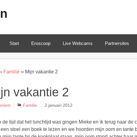
en
Start
Eroscoop
Live Webcams
Partnersites
››
Familie
››
Mijn vakantie 2
jn vakantie 2
Categorieën
oniem
Familie
2 januari 2012
 de tijd dat het lunchtijd was gingen Mieke en ik terug naar de 
n een stoel een boek te lezen en we hoorden mijn oom en tante 
 mijn tante bij de kookplaat staan, mijn oom stond achter haar