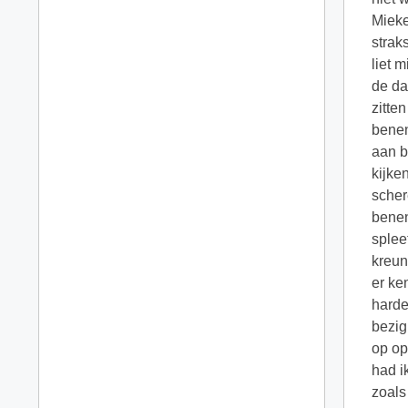
Mieke
strak
liet 
de da
zitte
benen
aan b
kijke
scher
benen
splee
kreun
er ke
harde
bezig
op op
had i
zoals