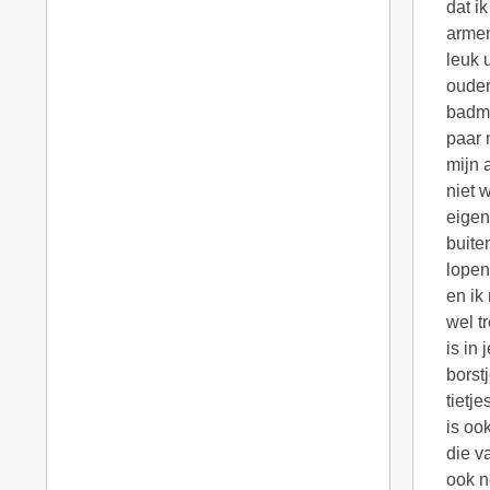
dat i
armen
leuk 
ouder
badmi
paar 
mijn 
niet 
eigen
buite
lopen
en ik
wel t
is in
borst
tietj
is oo
die v
ook n