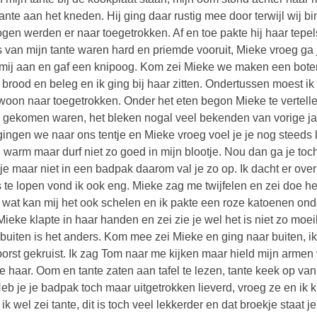
tante aan het kneden. Hij ging daar rustig mee door terwijl wij 
ogen werden er naar toegetrokken. Af en toe pakte hij haar tepels 
s van mijn tante waren hard en priemde vooruit, Mieke vroeg ga 
mij aan en gaf een knipoog. Kom zei Mieke we maken een boterh
 brood en beleg en ik ging bij haar zitten. Ondertussen moest ik
woon naar toegetrokken. Onder het eten begon Mieke te vertel
 gekomen waren, het bleken nogal veel bekenden van vorige ja
gingen we naar ons tentje en Mieke vroeg voel je je nog steeds le
l warm maar durf niet zo goed in mijn blootje. Nou dan ga je toch
je maar niet in een badpak daarom val je zo op. Ik dacht er over
es te lopen vond ik ook eng. Mieke zag me twijfelen en zei doe h
 wat kan mij het ook schelen en ik pakte een roze katoenen onde
ieke klapte in haar handen en zei zie je wel het is niet zo moeilij
buiten is het anders. Kom mee zei Mieke en ging naar buiten, 
borst gekruist. Ik zag Tom naar me kijken maar hield mijn armen 
e haar. Oom en tante zaten aan tafel te lezen, tante keek op van
Heb je je badpak toch maar uitgetrokken lieverd, vroeg ze en ik k
 ik wel zei tante, dit is toch veel lekkerder en dat broekje staat