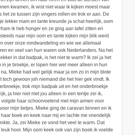
binnen kwamen, ik wist niet waar ik kijken moest maar
liet ze tussen zijn vingers rollen en trok er aan. De
je lekker mam en tante kreunde ja schat heerlijk, oom
am ik heb honger en ze ging aan tafel zitten en
 steeds naar mijn oom en tante kijken mijn blik werd
len over onze rondwandeling en wie we allemaal
ren en veel van hun waren ook Nederlanders. Na het
kker in dat badpak, is het niet te warm? Ik zei ja het
 in je broekje, er lopen hier wel meer alleen in hun
 na, Mieke had wel gelijk maar ja om zo in mijn blote
et toch gewoon joh niemand die het hier gek vindt. Ik
rbroekje, trok mijn badpak uit en het onderbroekje
k, ja hier niet met jou alleen in een tentje zei ik,
ik volgde haar schoorvoetend met mijn armen voor
voor mijn tietjes. Mieke ging de caravan binnen en ik
 haar boek en keek naar mij en lachte me vriendelijk
nikte. Ja, zei Mieke ze vond het veel te warm. Dat
 je leuk hoor. Mijn oom keek ook van zijn boek ik voelde