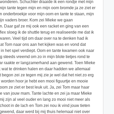
bewonderen. Schuchter draaide ik een rondje met mijn
mijn tante tegen mijn en mijn oom bromde ja ze ziet er
jn onderbroekje voor mijn oom en tante te staan, mijn
mijn vaders broer. Kom zei Mieke we gaan
n. Daar gaf ze mij ook een racket en ging van een
flex sloeg ik de shuttle terug en realiseerde me dat ik
waren. Veel tijd om daar over na te denken had ik
dat Tom naar ons aan het kijken was en vond dat
r in het spel verdiept. Oom en tante kwamen ook naar
g steeds vreemd om zo in mijn blote tietjes rond te
maar raakte er langzamerhand aan gewend. Toen Mieke
 ik wat te drinken halen en daar hadden we allemaal
begon zei ze tegen mij zie je wel dat het niet zo erg
en worden hoor je hebt een mooi figuurtje en mooie
 oom ze ziet er best leuk uit. Ja, zei Tom maar haar
s die van jouw mam. Tante lachte en zei ja maar Mieke
mij zijn al veel ouder en lang zo mooi niet meer als
hoot in de lach en Tom zei nou ik vind jouw tieten
gewend, daar werd bij mij thuis helemaal niet over