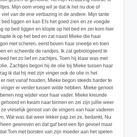
jes. Mijn oom vroeg wil je dat ik het nu doe of
k viel van de ene verbazing in de andere. Mijn tante
het bed liggen en kan Els het goed zien en ze voegde
g op bed liggen en klopte op het bed en zei kom hier
stapte ik op het bed en zat naast Mieke die haar
gon met scheren, eerst boven haar sneetje en toen
pen en scheerde de randjes. Ik zat gebiologeerd te
deed het zo lief en zachtjes. Toen hij klaar was met
ie. Zachtjes begon hij de olie bij Mieke tussen haar
ik dat hij met zijn vinger ook de olie in het
n er niet vanaf houden, Mieke begon steeds harder te
 vinger er verder tussen wilde hebben. Mieke genoot
 benen nog wijder voor haar vader. Mieke kreunde
k gehoord en kwam naar binnen en zei zijn jullie weer
t ze vreselijk genoot van de vingers van haar vaderen
n. Wat was dat weer lekker pap zei ze, bedankt. Nu
 heen gewreven en dat gaf best een fijn gevoel maar
 dat Tom met borsten van zijn moeder aan het spelen