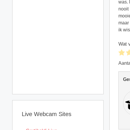
was. 
nooit
mooie
maar 
ik wi
Wat v
Aant
Ge
Live Webcam Sites