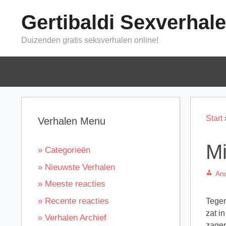
Ga
Gertibaldi Sexverhal
naar
de
Duizenden gratis seksverhalen online!
inhoud
Start
Verhalen Menu
Mi
» Categorieën
» Nieuwste Verhalen
An
» Meeste reacties
» Recente reacties
Tegen
zat i
» Verhalen Archief
zagen