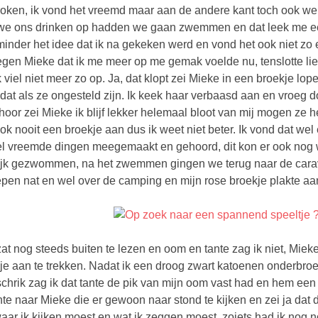
oken, ik vond het vreemd maar aan de andere kant toch ook wel
we ons drinken op hadden we gaan zwemmen en dat leek me ee
minder het idee dat ik na gekeken werd en vond het ook niet zo er
egen Mieke dat ik me meer op me gemak voelde nu, tenslotte li
k viel niet meer zo op. Ja, dat klopt zei Mieke in een broekje l
dat als ze ongesteld zijn. Ik keek haar verbaasd aan en vroeg d
hoor zei Mieke ik blijf lekker helemaal bloot van mij mogen ze
ok nooit een broekje aan dus ik weet niet beter. Ik vond dat wel 
l vreemde dingen meegemaakt en gehoord, dit kon er ook nog
ijk gezwommen, na het zwemmen gingen we terug naar de ca
epen nat en wel over de camping en mijn rose broekje plakte aan
at nog steeds buiten te lezen en oom en tante zag ik niet, Mieke
je aan te trekken. Nadat ik een droog zwart katoenen onderbro
schrik zag ik dat tante de pik van mijn oom vast had en hem ee
nte naar Mieke die er gewoon naar stond te kijken en zei ja dat d
waar ik kijken moest en wat ik zeggen moest, zoiets had ik nog n