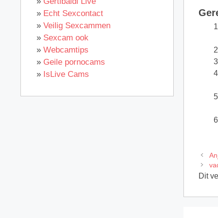
»
Gertibaldi Live
Ger
»
Echt Sexcontact
»
Veilig Sexcammen
»
Sexcam ook
»
Webcamtips
»
Geile pornocams
»
IsLive Cams
An
va
Dit v