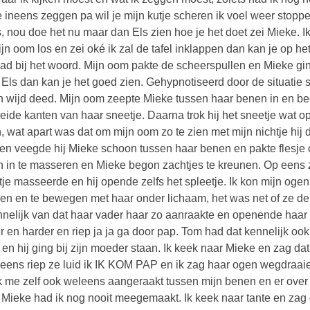
 ineens zeggen pa wil je mijn kutje scheren ik voel weer stoppelt
s, nou doe het nu maar dan Els zien hoe je het doet zei Mieke. I
mijn oom los en zei oké ik zal de tafel inklappen dan kan je op 
ad bij het woord. Mijn oom pakte de scheerspullen en Mieke gin
n Els dan kan je het goed zien. Gehypnotiseerd door de situatie 
 wijd deed. Mijn oom zeepte Mieke tussen haar benen in en be
eide kanten van haar sneetje. Daarna trok hij het sneetje wat o
n, wat apart was dat om mijn oom zo te zien met mijn nichtje hij 
en veegde hij Mieke schoon tussen haar benen en pakte flesje ol
 in te masseren en Mieke begon zachtjes te kreunen. Op eens zag 
tje masseerde en hij opende zelfs het spleetje. Ik kon mijn oge
en en te bewegen met haar onder lichaam, het was net of ze de
nnelijk van dat haar vader haar zo aanraakte en openende haar
r en harder en riep ja ja ga door pap. Tom had dat kennelijk oo
 en hij ging bij zijn moeder staan. Ik keek naar Mieke en zag da
eens riep ze luid ik IK KOM PAP en ik zag haar ogen wegdraaie
k me zelf ook weleens aangeraakt tussen mijn benen en er over
 Mieke had ik nog nooit meegemaakt. Ik keek naar tante en zag