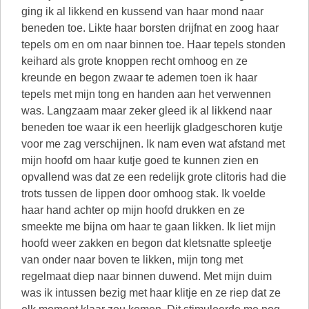
ging ik al likkend en kussend van haar mond naar
beneden toe. Likte haar borsten drijfnat en zoog haar
tepels om en om naar binnen toe. Haar tepels stonden
keihard als grote knoppen recht omhoog en ze
kreunde en begon zwaar te ademen toen ik haar
tepels met mijn tong en handen aan het verwennen
was. Langzaam maar zeker gleed ik al likkend naar
beneden toe waar ik een heerlijk gladgeschoren kutje
voor me zag verschijnen. Ik nam even wat afstand met
mijn hoofd om haar kutje goed te kunnen zien en
opvallend was dat ze een redelijk grote clitoris had die
trots tussen de lippen door omhoog stak. Ik voelde
haar hand achter op mijn hoofd drukken en ze
smeekte me bijna om haar te gaan likken. Ik liet mijn
hoofd weer zakken en begon dat kletsnatte spleetje
van onder naar boven te likken, mijn tong met
regelmaat diep naar binnen duwend. Met mijn duim
was ik intussen bezig met haar klitje en ze riep dat ze