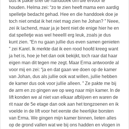
dus ik pakte snel de handdoek om die ervoor te
houden. Helma zei: “zo te zien heeft mama een aardig
spelletje bedacht gehad. Hee en die handdoek doe je
toch niet omdat ik het niet mag zien he Johan? ” Neee,
zei ik lachend, maar ja je bent niet de enige hier he en
dat spelletje was wel heeelll erg leuk, zoals je dus
kunt zien. “En nu gaan jullie dus even samen genieten
” zei Karel. Ik merkte dat ik een rood hoofd kreeg want
ja het is, hoe je het dan ook bekijkt, toch raar dat haar
eigen man dit tegen me zegt. Maar Erma antwoorde al
voor mij en zei: “ja en dat gaan we doen op de kamer
van Johan, dus als jullie ook wat willen, jullie hebben
de kamer dus ook voor jullie alleen. ” Ze pakte me bij
de arm en zo gingen we op weg naar mijn kamer. In de
lift konden we al niet van elkaar afblijven en waren de
rit naar de 5e etage dan ook aan het tongzoenen en ik
voelde in de lift voor het eerste die heerlijke borsten
van Erma. We gingen mijn kamer binnen, lieten alles
op de grond vallen wat we bij ons hadden en vlogen in