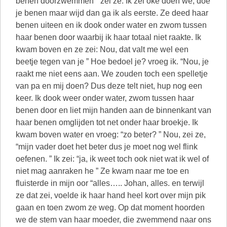
benen doorzwemmen ” zei ze. Ik zei oke doen we, doe
je benen maar wijd dan ga ik als eerste. Ze deed haar
benen uiteen en ik dook onder water en zwom tussen
haar benen door waarbij ik haar totaal niet raakte. Ik
kwam boven en ze zei: Nou, dat valt me wel een
beetje tegen van je ” Hoe bedoel je? vroeg ik. “Nou, je
raakt me niet eens aan. We zouden toch een spelletje
van pa en mij doen? Dus deze telt niet, hup nog een
keer. Ik dook weer onder water, zwom tussen haar
benen door en liet mijn handen aan de binnenkant van
haar benen omglijden tot net onder haar broekje. Ik
kwam boven water en vroeg: “zo beter? ” Nou, zei ze,
“mijn vader doet het beter dus je moet nog wel flink
oefenen. ” Ik zei: “ja, ik weet toch ook niet wat ik wel of
niet mag aanraken he ” Ze kwam naar me toe en
fluisterde in mijn oor “alles….. Johan, alles. en terwijl
ze dat zei, voelde ik haar hand heel kort over mijn pik
gaan en toen zwom ze weg. Op dat moment hoorden
we de stem van haar moeder, die zwemmend naar ons