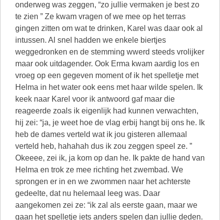
onderweg was zeggen, “zo jullie vermaken je best zo
te zien ” Ze kwam vragen of we mee op het terras
gingen zitten om wat te drinken, Karel was daar ook al
intussen. Al snel hadden we enkele biertjes
weggedronken en de stemming wwerd steeds vrolijker
maar ook uitdagender. Ook Erma kwam aardig los en
vroeg op een gegeven moment of ik het spelletje met
Helma in het water ook eens met haar wilde spelen. Ik
keek naar Karel voor ik antwoord gaf maar die
reageerde zoals ik eigenlijk had kunnen verwachten,
hij zei: “ja, je weet hoe de vlag erbij hangt bij ons he. Ik
heb de dames verteld wat ik jou gisteren allemaal
verteld heb, hahahah dus ik zou zeggen speel ze. ”
Okeeee, zei ik, ja kom op dan he. Ik pakte de hand van
Helma en trok ze mee richting het zwembad. We
sprongen er in en we zwommen naar het achterste
gedeelte, dat nu helemaal leeg was. Daar
aangekomen zei ze: “ik zal als eerste gaan, maar we
gaan het spelletje iets anders spelen dan jullie deden.