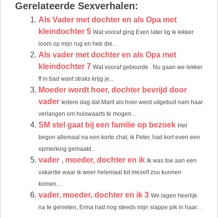
Gerelateerde Sexverhalen:
Als Vader met dochter en als Opa met
kleindochter 5
Wat vooraf ging Even later lig ik lekker
loom op mijn rug en heb die...
Als vader met dochter en als Opa met
kleindochter 7
Wat vooraf gebeurde . Nu gaan we lekker
ff in bad want straks krijg je...
Moeder wordt hoer, dochter bevrijd door
vader
Iedere dag dat Marit als hoer werd uitgebuit nam haar
verlangen om huiswaarts te mogen...
SM stel gaat bij een familie op bezoek
Het
begon allemaal na een korte chat, ik Peter, had kort even een
opmerking gemaakt...
vader , moeder, dochter en ik
Ik was toe aan een
vakantie waar ik weer helemaal tot mezelf zou kunnen
komen....
vader, moeder, dochter en ik 3
We lagen heerlijk
na te genieten, Erma had nog steeds mijn slappe pik in haar...