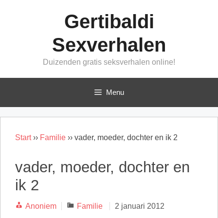
Ga
Gertibaldi
naar
de
Sexverhalen
inhoud
Duizenden gratis seksverhalen online!
Menu
Start
››
Familie
››
vader, moeder, dochter en ik 2
vader, moeder, dochter en
ik 2
Categorieën
Anoniem
Familie
2 januari 2012