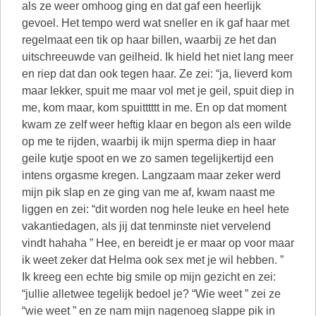
als ze weer omhoog ging en dat gaf een heerlijk
gevoel. Het tempo werd wat sneller en ik gaf haar met
regelmaat een tik op haar billen, waarbij ze het dan
uitschreeuwde van geilheid. Ik hield het niet lang meer
en riep dat dan ook tegen haar. Ze zei: “ja, lieverd kom
maar lekker, spuit me maar vol met je geil, spuit diep in
me, kom maar, kom spuitttttt in me. En op dat moment
kwam ze zelf weer heftig klaar en begon als een wilde
op me te rijden, waarbij ik mijn sperma diep in haar
geile kutje spoot en we zo samen tegelijkertijd een
intens orgasme kregen. Langzaam maar zeker werd
mijn pik slap en ze ging van me af, kwam naast me
liggen en zei: “dit worden nog hele leuke en heel hete
vakantiedagen, als jij dat tenminste niet vervelend
vindt hahaha ” Hee, en bereidt je er maar op voor maar
ik weet zeker dat Helma ook sex met je wil hebben. ”
Ik kreeg een echte big smile op mijn gezicht en zei:
“jullie alletwee tegelijk bedoel je? “Wie weet ” zei ze
“wie weet ” en ze nam mijn nagenoeg slappe pik in