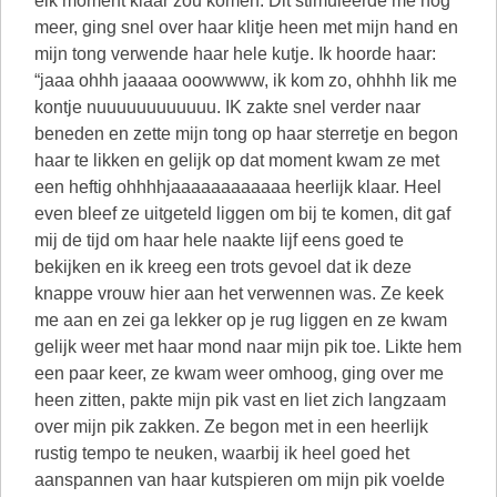
elk moment klaar zou komen. Dit stimuleerde me nog
meer, ging snel over haar klitje heen met mijn hand en
mijn tong verwende haar hele kutje. Ik hoorde haar:
“jaaa ohhh jaaaaa ooowwww, ik kom zo, ohhhh lik me
kontje nuuuuuuuuuuuu. IK zakte snel verder naar
beneden en zette mijn tong op haar sterretje en begon
haar te likken en gelijk op dat moment kwam ze met
een heftig ohhhhjaaaaaaaaaaaa heerlijk klaar. Heel
even bleef ze uitgeteld liggen om bij te komen, dit gaf
mij de tijd om haar hele naakte lijf eens goed te
bekijken en ik kreeg een trots gevoel dat ik deze
knappe vrouw hier aan het verwennen was. Ze keek
me aan en zei ga lekker op je rug liggen en ze kwam
gelijk weer met haar mond naar mijn pik toe. Likte hem
een paar keer, ze kwam weer omhoog, ging over me
heen zitten, pakte mijn pik vast en liet zich langzaam
over mijn pik zakken. Ze begon met in een heerlijk
rustig tempo te neuken, waarbij ik heel goed het
aanspannen van haar kutspieren om mijn pik voelde