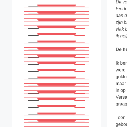
Dit v
Einde
aan d
zijn 
vlak 
ik he
De h
Ik be
werd 
goklu
maar 
in op
Versa
graag
Toen 
gebou