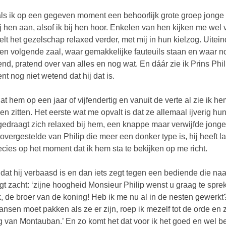
ls ik op een gegeven moment een behoorlijk grote groep jonge ma
j hen aan, alsof ik bij hen hoor. Enkelen van hen kijken me wel 
lt het gezelschap relaxed verder, met mij in hun kielzog. Uitei
en volgende zaal, waar gemakkelijke fauteuils staan en waar n
end, pratend over van alles en nog wat. En dáár zie ik Prins Phil
t nog niet wetend dat hij dat is.
hat hem op een jaar of vijfendertig en vanuit de verte al zie ik 
n zitten. Het eerste wat me opvalt is dat ze allemaal ijverig hun
edraagt zich relaxed bij hem, een knappe maar verwijfde jonge v
overgestelde van Philip die meer een donker type is, hij heeft 
recies op het moment dat ik hem sta te bekijken op me richt.
e dat hij verbaasd is en dan iets zegt tegen een bediende die n
gt zacht: ‘zijne hoogheid Monsieur Philip wenst u graag te sprek
k, de broer van de koning! Heb ik me nu al in de nesten gewerkt
ansen moet pakken als ze er zijn, roep ik mezelf tot de orde en
g van Montauban.’ En zo komt het dat voor ik het goed en wel 