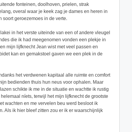
itende fonteinen, doolhoven, prielen, strak
lang, overal waar je keek zag je dames en heren in
n soort geroezemoes in de verte.
akei in het verste uiteinde van een of andere vleugel
endes die ik had meegenomen vonden een plekje in
en mijn lijfknecht Jean wist met veel passen en
 bidet kan en gemakstoel gaven we een plek in de
ondanks het verdwenen kapitaal alle ruimte en comfort
 mijn bedienden thuis hun neus voor ophalen. Maar
azen schikte ik me in de situatie en wachtte ik rustig
lemaal níets, terwijl het mijn lijfknecht de grootste
het wachten en me vervelen beu werd besloot ik
ls ik hier bleef zitten zou er ik er waarschijnlijk