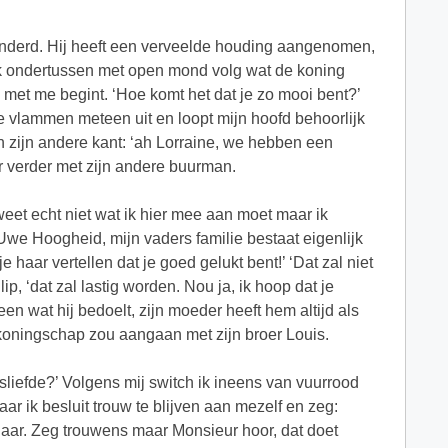
randerd. Hij heeft een verveelde houding aangenomen,
 Ík ondertussen met open mond volg wat de koning
 met me begint. ‘Hoe komt het dat je zo mooi bent?’
de vlammen meteen uit en loopt mijn hoofd behoorlijk
n zijn andere kant: ‘ah Lorraine, we hebben een
er verder met zijn andere buurman.
 weet echt niet wat ik hier mee aan moet maar ik
 Uwe Hoogheid, mijn vaders familie bestaat eigenlijk
je haar vertellen dat je goed gelukt bent!’ ‘Dat zal niet
ip, ‘dat zal lastig worden. Nou ja, ik hoop dat je
en wat hij bedoelt, zijn moeder heeft hem altijd als
koningschap zou aangaan met zijn broer Louis.
sliefde?’ Volgens mij switch ik ineens van vuurrood
aar ik besluit trouw te blijven aan mezelf en zeg:
aar. Zeg trouwens maar Monsieur hoor, dat doet