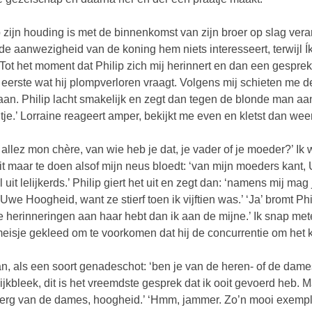
p zijn houding is met de binnenkomst van zijn broer op slag ve
 de aanwezigheid van de koning hem niets interesseert, terwijl
 Tot het moment dat Philip zich mij herinnert en dan een gesprek
t eerste wat hij plompverloren vraagt. Volgens mij schieten me 
aan. Philip lacht smakelijk en zegt dan tegen de blonde man aa
tje.’ Lorraine reageert amper, bekijkt me even en kletst dan we
 allez mon chère, van wie heb je dat, je vader of je moeder?’ Ik
it maar te doen alsof mijn neus bloedt: ‘van mijn moeders kant,
 uit lelijkerds.’ Philip giert het uit en zegt dan: ‘namens mij mag 
Uwe Hoogheid, want ze stierf toen ik vijftien was.’ ‘Ja’ bromt Phil
e herinneringen aan haar hebt dan ik aan de mijne.’ Ik snap mete
eisje gekleed om te voorkomen dat hij de concurrentie om het 
n, als een soort genadeschot: ‘ben je van de heren- of de dame
lijkbleek, dit is het vreemdste gesprek dat ik ooit gevoerd heb. M
 erg van de dames, hoogheid.’ ‘Hmm, jammer. Zo’n mooi exempl