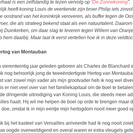
erhaal is een zelfstandig te lezen vervolg op ‘
De Zonnekoning
”.
lijk heeft koning Louis de veertiende zijn broer Philip iets zin
e oostrand van het koninkrijk veroveren, als buffer tegen de Oos
broer, die als strateeg bekend staat als een natuurtalent. Daarom
bij Duinkerken, om daar slag te leveren tegen Willem van Oranj
lp hem daarbij. Maar laat ik eerst vertellen hoe ik in deze veldt
ertog van Montauban
n vierentwintig jaar geleden geboren als Charles de Blanchard en 
ik nog behoorlijk jong de tweeëndertigste Hertog van Montauban.
st van zowel mijn vader als mijn grootvader heb ik nog wel dive
is er niet veel over van het familiekapitaal om de boel te betale
 de dringende uitnodiging van Koning Louis, die steeds meer ade
illes haalt. Hij wil me helpen de boel op orde te brengen maar 
 doe, omdat ik in mijn eentje mijn hertogdom nooit meer goed op
ik bij het kasteel van Versailles arriveerde had ik nog nooit zoi
w oogde overweldigend en overal waren er extra vleugels geb