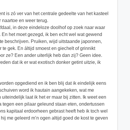
ent is zó ver van het centrale gedeelte van het kasteel
r naartoe en weer terug.
afdaal, in deze eindeloze doolhof op zoek naar waar
e. En het moet gezegd, ik ben echt wel wat gewend
e beschrijven. Pruiken, wijd uitstaande japonnen,
 te gek. En áltijd smoest en giechelt of grinnikt
oor ze? Een ander uiterlijk heb dan zij? Geen idee.
en dat ik er wat exotisch donker getint uitzie, ik
worden opgediend en ik ben blij dat ik eindelijk eens
anschuiven word ik hautain aangekeken, wat me
teindelijk laat ik het er maar bij zitten. Ik weet een
ga tegen een pilaar geleund staan eten, ondertussen
s kapitaal erdoorheen gebrast heeft heb ik toch wel
hij me geleerd m’n ogen altijd goed de kost te geven