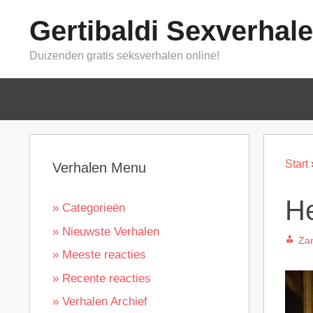
Ga
Gertibaldi Sexverhal
naar
de
Duizenden gratis seksverhalen online!
inhoud
Start
Verhalen Menu
He
» Categorieën
» Nieuwste Verhalen
Za
» Meeste reacties
» Recente reacties
» Verhalen Archief