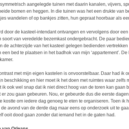
 symmetrisch aangelegde tuinen met daarin kanalen, vijvers, spu
eide bomen en heggen. In die tuinen was het een drukte van be
jes wandelen of op bankjes zitten, hun gepraat hoorbaar als ee
rd door de kasteel-intendant ontvangen en vervolgens door een l
n soort van veredelde bezemkast ondergebracht. De paar bedi
n de achterzijde van het kasteel gelegen bedienden vertrekken 
 een bed te plaatsen in het badhok van mijn ‘appartement’. De
kamer.
ontrast met mijn eigen kastelen is onvoorstelbaar. Daar had ik 
ijn beschikking en hier moet ik het doen met ruimtes waar zelfs
 ik ook wel snap dat ik niet direct hoog van de toren kan gaan bl
t er zou gaan gebeuren. Nou, er gebeurde dus die eerste dagen he
e kostte om iedere dag genoeg te eten te organiseren. Toen ik 
 de avond van de derde dag maar eens op onderzoek uit te gaan. A
lf ooit dood gaan zonder dat iemand het in de gaten had.
p van Orleans