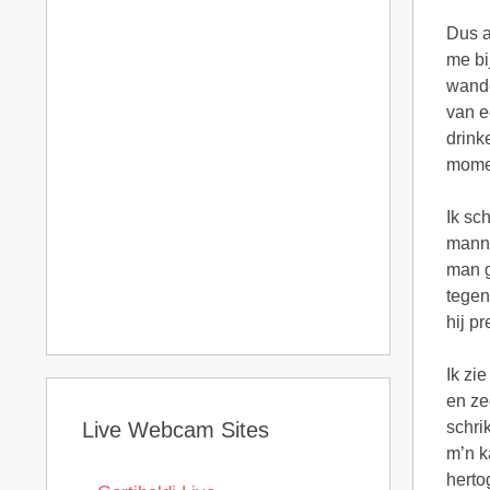
Dus a
me bi
wande
van e
drink
momen
Ik sc
manne
man g
tegen
hij p
Ik zi
en ze
Live Webcam Sites
schri
m’n k
herto