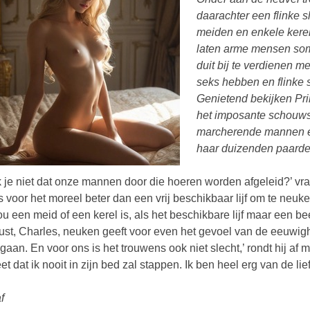
daarachter een flinke 
meiden en enkele kerels
laten arme mensen soms 
duit bij te verdienen m
seks hebben en flinke 
Genietend bekijken Pri
het imposante schouws
marcherende mannen en
haar duizenden paarde
 je niet dat onze mannen door die hoeren worden afgeleid?’ vraa
is voor het moreel beter dan een vrij beschikbaar lijf om te neuk
ou een meid of een kerel is, als het beschikbare lijf maar een bee
dlust, Charles, neuken geeft voor even het gevoel van de eeuwighe
gaan. En voor ons is het trouwens ook niet slecht,’ rondt hij af
eet dat ik nooit in zijn bed zal stappen. Ik ben heel erg van de
f