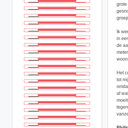
grote
gesno
groep
Ik we
in ee
de aa
meten
woon
Het c
tot m
omdat
af wa
moeit
tegen
vanze
Phili