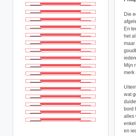
Die e
afgel
En te
het a
maar 
goudb
ieder
Mijn 
merk
Uitei
wat g
duide
bord 
alles
enkel
en ie