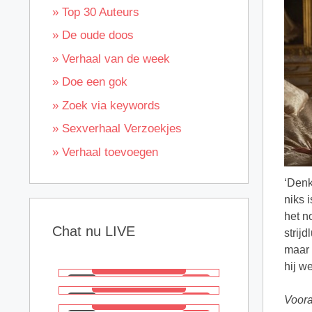
» Top 30 Auteurs
» De oude doos
» Verhaal van de week
» Doe een gok
» Zoek via keywords
» Sexverhaal Verzoekjes
» Verhaal toevoegen
‘Denk
niks 
het n
Chat nu LIVE
strij
maar 
hij w
Voora