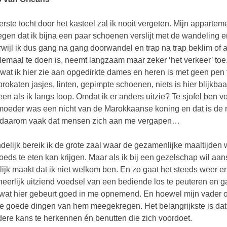
erste tocht door het kasteel zal ik nooit vergeten. Mijn appartem
egen dat ik bijna een paar schoenen verslijt met de wandeling e
rwijl ik dus gang na gang doorwandel en trap na trap beklim of 
llemaal te doen is, neemt langzaam maar zeker ‘het verkeer’ to
wat ik hier zie aan opgedirkte dames en heren is met geen pen t
rokaten jasjes, linten, gepimpte schoenen, niets is hier blijkbaar
een als ik langs loop. Omdat ik er anders uitzie? Te sjofel ben v
moeder was een nicht van de Marokkaanse koning en dat is de red
 daarom vaak dat mensen zich aan me vergapen…
ndelijk bereik ik de grote zaal waar de gezamenlijke maaltijden 
oeds te eten kan krijgen. Maar als ik bij een gezelschap wil a
lijk maakt dat ik niet welkom ben. En zo gaat het steeds weer en ui
heerlijk uitziend voedsel van een bediende los te peuteren en 
 wat hier gebeurt goed in me opnemend. En hoewel mijn vader on
e goede dingen van hem meegekregen. Het belangrijkste is dat 
dere kans te herkennen én benutten die zich voordoet.