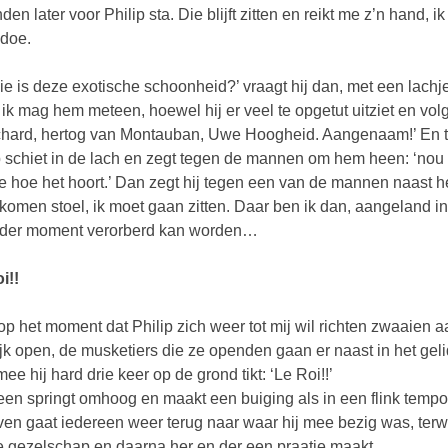
den later voor Philip sta. Die blijft zitten en reikt me z’n hand, 
doe.
ie is deze exotische schoonheid?’ vraagt hij dan, met een lachj
 ik mag hem meteen, hoewel hij er veel te opgetut uitziet en vol
hard, hertog van Montauban, Uwe Hoogheid. Aangenaam!’ En tege
p schiet in de lach en zegt tegen de mannen om hem heen: ‘nou he
e hoe het hoort.’ Dan zegt hij tegen een van de mannen naast he
ekomen stoel, ik moet gaan zitten. Daar ben ik dan, aangeland i
eder moment verorberd kan worden…
i!!
 op het moment dat Philip zich weer tot mij wil richten zwaaien
ijk open, de musketiers die ze openden gaan er naast in het ge
ee hij hard drie keer op de grond tikt: ‘Le Roi!!’
een springt omhoog en maakt een buiging als in een flink tempo 
en gaat iedereen weer terug naar waar hij mee bezig was, terwij
e gezelschap en daarna her en der een praatje maakt.