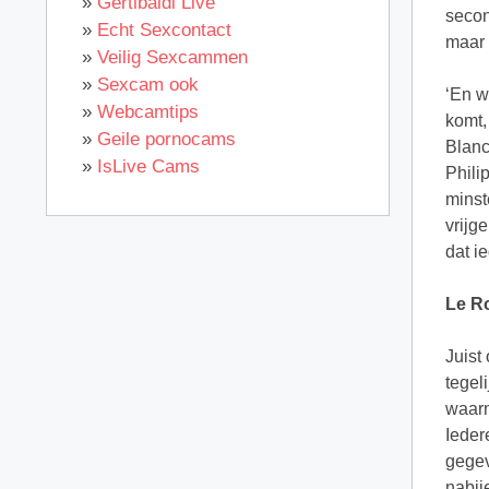
»
Gertibaldi Live
secon
»
Echt Sexcontact
maar 
»
Veilig Sexcammen
»
Sexcam ook
‘En w
»
Webcamtips
komt,
»
Geile pornocams
Blanc
»
IsLive Cams
Phili
minst
vrijg
dat i
Le Ro
Juist
tegel
waarm
Ieder
gegev
nabij