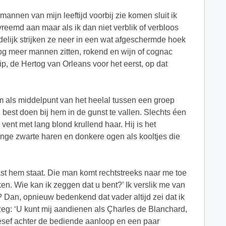
nnen van mijn leeftijd voorbij zie komen sluit ik
vreemd aan maar als ik dan niet verblik of verbloos
ndelijk strijken ze neer in een wat afgeschermde hoek
og meer mannen zitten, rokend en wijn of cognac
ip, de Hertog van Orleans voor het eerst, op dat
hem als middelpunt van het heelal tussen een groep
 best doen bij hem in de gunst te vallen. Slechts éen
ent met lang blond krullend haar. Hij is het
lange zwarte haren en donkere ogen als kooltjes die
aast hem staat. Die man komt rechtstreeks naar me toe
en. Wie kan ik zeggen dat u bent?’ Ik verslik me van
? Dan, opnieuw bedenkend dat vader altijd zei dat ik
 zeg: ‘U kunt mij aandienen als Çharles de Blanchard,
besef achter de bediende aanloop en een paar