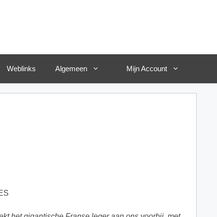
Weblinks
Algemeen
Mijn Account
ES
ekt het gigantische Franse leger aan ons voorbij, met