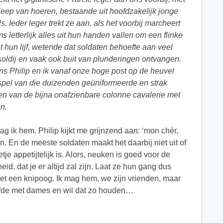
sleep van hoeren, bestaande uit hoofdzakelijk jonge
. Ieder leger trekt ze aan, als het voorbij marcheert
letterlijk alles uit hun handen vallen om een flinke
et hun lijf, wetende dat soldaten behoefte aan veel
soldij en vaak ook buit van plunderingen ontvangen.
ns Philip en ik vanaf onze hoge post op de heuvel
pel van die duizenden geüniformeerde en strak
 van de bijna onafzienbare colonne cavalerie met
n.
g ik hem. Philip kijkt me grijnzend aan: ‘mon chèr,
en. En de meeste soldaten maakt het daarbij niet uit of
tje appetijtelijk is. Alors, neuken is goed voor de
id, dat je er altijd zal zijn. Laat ze hun gang dus
 met een knipoog. Ik mag hem, we zijn vrienden, maar
 liefde met dames en wil dat zo houden…