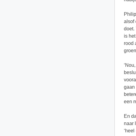
Phili
alsof
doet.
is he
rood 
groen
‘Nou,
beslu
vooral
gaan 
beter
een m
En da
naar 
‘heel