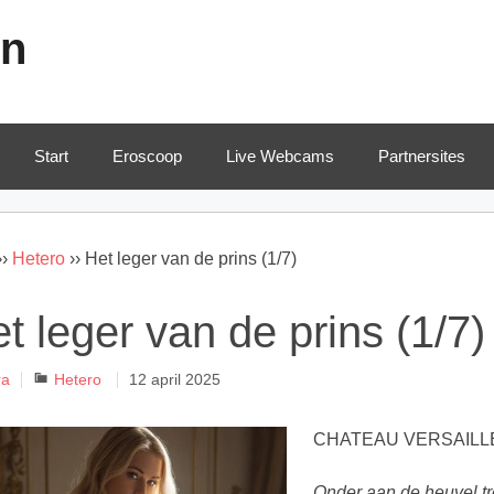
en
Start
Eroscoop
Live Webcams
Partnersites
››
Hetero
››
Het leger van de prins (1/7)
t leger van de prins (1/7)
Categorieën
ra
Hetero
12 april 2025
CHATEAU VERSAILL
Onder aan de heuvel tr