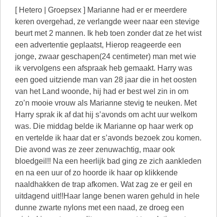
[ Hetero | Groepsex ] Marianne had er er meerdere
keren overgehad, ze verlangde weer naar een stevige
beurt met 2 mannen. Ik heb toen zonder dat ze het wist
een advertentie geplaatst, Hierop reageerde een
jonge, zwaar geschapen(24 centimeter) man met wie
ik vervolgens een afspraak heb gemaakt. Harry was
een goed uitziende man van 28 jaar die in het oosten
van het Land woonde, hij had er best wel zin in om
zo’n mooie vrouw als Marianne stevig te neuken. Met
Harry sprak ik af dat hij s’avonds om acht uur welkom
was. Die middag belde ik Marianne op haar werk op
en vertelde ik haar dat er s’avonds bezoek zou komen.
Die avond was ze zeer zenuwachtig, maar ook
bloedgeil!! Na een heerlijk bad ging ze zich aankleden
en na een uur of zo hoorde ik haar op klikkende
naaldhakken de trap afkomen. Wat zag ze er geil en
uitdagend uit!!Haar lange benen waren gehuld in hele
dunne zwarte nylons met een naad, ze droeg een