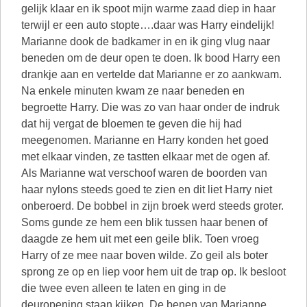
gelijk klaar en ik spoot mijn warme zaad diep in haar
terwijl er een auto stopte….daar was Harry eindelijk!
Marianne dook de badkamer in en ik ging vlug naar
beneden om de deur open te doen. Ik bood Harry een
drankje aan en vertelde dat Marianne er zo aankwam.
Na enkele minuten kwam ze naar beneden en
begroette Harry. Die was zo van haar onder de indruk
dat hij vergat de bloemen te geven die hij had
meegenomen. Marianne en Harry konden het goed
met elkaar vinden, ze tastten elkaar met de ogen af.
Als Marianne wat verschoof waren de boorden van
haar nylons steeds goed te zien en dit liet Harry niet
onberoerd. De bobbel in zijn broek werd steeds groter.
Soms gunde ze hem een blik tussen haar benen of
daagde ze hem uit met een geile blik. Toen vroeg
Harry of ze mee naar boven wilde. Zo geil als boter
sprong ze op en liep voor hem uit de trap op. Ik besloot
die twee even alleen te laten en ging in de
deuropening staan kijken. De benen van Marianne