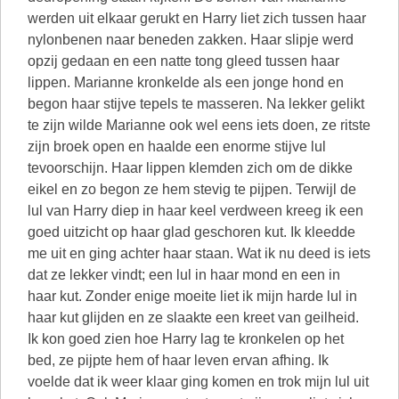
werden uit elkaar gerukt en Harry liet zich tussen haar
nylonbenen naar beneden zakken. Haar slipje werd
opzij gedaan en een natte tong gleed tussen haar
lippen. Marianne kronkelde als een jonge hond en
begon haar stijve tepels te masseren. Na lekker gelikt
te zijn wilde Marianne ook wel eens iets doen, ze ritste
zijn broek open en haalde een enorme stijve lul
tevoorschijn. Haar lippen klemden zich om de dikke
eikel en zo begon ze hem stevig te pijpen. Terwijl de
lul van Harry diep in haar keel verdween kreeg ik een
goed uitzicht op haar glad geschoren kut. Ik kleedde
me uit en ging achter haar staan. Wat ik nu deed is iets
dat ze lekker vindt; een lul in haar mond en een in
haar kut. Zonder enige moeite liet ik mijn harde lul in
haar kut glijden en ze slaakte een kreet van geilheid.
Ik kon goed zien hoe Harry lag te kronkelen op het
bed, ze pijpte hem of haar leven ervan afhing. Ik
voelde dat ik weer klaar ging komen en trok mijn lul uit