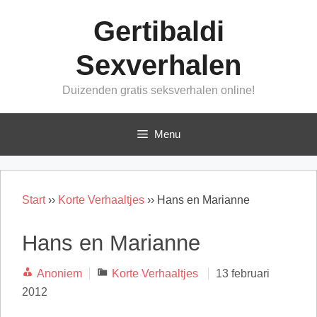
Ga
Gertibaldi
naar
de
Sexverhalen
inhoud
Duizenden gratis seksverhalen online!
Menu
Start
››
Korte Verhaaltjes
››
Hans en Marianne
Hans en Marianne
Categorieën
Anoniem
Korte Verhaaltjes
13 februari
2012