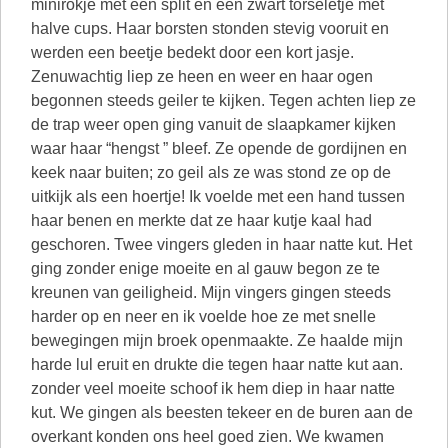
minirokje met een split en een zwart torseletje met
halve cups. Haar borsten stonden stevig vooruit en
werden een beetje bedekt door een kort jasje.
Zenuwachtig liep ze heen en weer en haar ogen
begonnen steeds geiler te kijken. Tegen achten liep ze
de trap weer open ging vanuit de slaapkamer kijken
waar haar “hengst ” bleef. Ze opende de gordijnen en
keek naar buiten; zo geil als ze was stond ze op de
uitkijk als een hoertje! Ik voelde met een hand tussen
haar benen en merkte dat ze haar kutje kaal had
geschoren. Twee vingers gleden in haar natte kut. Het
ging zonder enige moeite en al gauw begon ze te
kreunen van geiligheid. Mijn vingers gingen steeds
harder op en neer en ik voelde hoe ze met snelle
bewegingen mijn broek openmaakte. Ze haalde mijn
harde lul eruit en drukte die tegen haar natte kut aan.
zonder veel moeite schoof ik hem diep in haar natte
kut. We gingen als beesten tekeer en de buren aan de
overkant konden ons heel goed zien. We kwamen