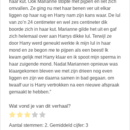
haar kut. Ook Marianne stopte met pijpen en liet zich
omvallen. Ze ging nu met haar benen ver uit elkar
liggen op haar rug en Harry nam zijn kans waar. De lul
van zo’n 24 centimeter en wel zes centineter dik
boorde zich in haar kut. Marianne gilde het uit en gaf
zich helemaal over aan Harrys dikke lul. Terwijl ze
door Harry werd geneukt werkte ik mijn lul in haar
mond en ze begon me te pijpen als een beest! Ik
kwam gelijk met Harry klaar en ik spoot mijn sperma in
haar zuigende mond. Nadat Mariannen opnieuw was
klaargekomen bleven we met zijn drieen nog even
liggen en zijn we daarna samen in bad gegaan. om
twaalf uur is Harry vertrokken na een nieuwe afspraak
gemaakt te hebben.”
Wat vond je van dit verhaal?
Aantal stemmen:
2
. Gemiddeld cijfer:
3