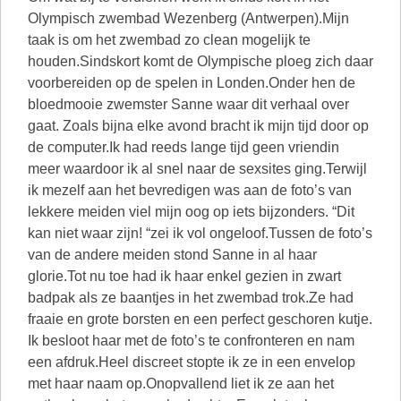
Olympisch zwembad Wezenberg (Antwerpen).Mijn
taak is om het zwembad zo clean mogelijk te
houden.Sindskort komt de Olympische ploeg zich daar
voorbereiden op de spelen in Londen.Onder hen de
bloedmooie zwemster Sanne waar dit verhaal over
gaat. Zoals bijna elke avond bracht ik mijn tijd door op
de computer.Ik had reeds lange tijd geen vriendin
meer waardoor ik al snel naar de sexsites ging.Terwijl
ik mezelf aan het bevredigen was aan de foto’s van
lekkere meiden viel mijn oog op iets bijzonders. “Dit
kan niet waar zijn! “zei ik vol ongeloof.Tussen de foto’s
van de andere meiden stond Sanne in al haar
glorie.Tot nu toe had ik haar enkel gezien in zwart
badpak als ze baantjes in het zwembad trok.Ze had
fraaie en grote borsten en een perfect geschoren kutje.
Ik besloot haar met de foto’s te confronteren en nam
een afdruk.Heel discreet stopte ik ze in een envelop
met haar naam op.Onopvallend liet ik ze aan het