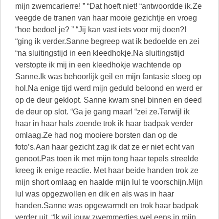
mijn zwemcarierre! ” “Dat hoeft niet! “antwoordde ik.Ze
veegde de tranen van haar mooie gezichtje en vroeg
“hoe bedoel je? ” “Jij kan vast iets voor mij doen?!
“ging ik verder.Sanne begreep wat ik bedoelde en zei
“na sluitingstijd in een kleedhokje.Na sluitingstijd
verstopte ik mij in een kleedhokje wachtende op
Sanne.Ik was behoorlijk geil en mijn fantasie sloeg op
hol.Na enige tijd werd mijn geduld beloond en werd er
op de deur geklopt. Sanne kwam snel binnen en deed
de deur op slot. “Ga je gang maar! “zei ze.Terwijl ik
haar in haar hals zoende trok ik haar badpak verder
omlaag.Ze had nog mooiere borsten dan op de
foto’s.Aan haar gezicht zag ik dat ze er niet echt van
genoot.Pas toen ik met mijn tong haar tepels streelde
kreeg ik enige reactie. Met haar beide handen trok ze
mijn short omlaag en haalde mijn lul te voorschijn.Mijn
lul was opgezwollen en dik en als was in haar
handen.Sanne was opgewarmdt en trok haar badpak
verder uit. “Ik wil jouw zwemmertjes wel eens in mijn