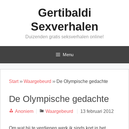
Ga
Gertibaldi
naar
de
Sexverhalen
inhoud
Duizenden gratis seksverhalen online!
Menu
Start
››
Waargebeurd
››
De Olympische gedachte
De Olympische gedachte
Categorieën
Anoniem
Waargebeurd
13 februari 2012
Om wat bij te verdienen werk ik sinds kort in het