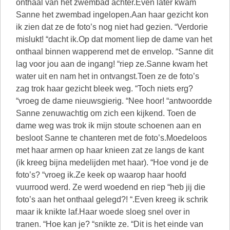
onthaal van het zwembad achter.Even later kwam
Sanne het zwembad ingelopen.Aan haar gezicht kon
ik zien dat ze de foto’s nog niet had gezien. “Verdorie
mislukt! “dacht ik.Op dat moment liep de dame van het
onthaal binnen wapperend met de envelop. “Sanne dit
lag voor jou aan de ingang! “riep ze.Sanne kwam het
water uit en nam het in ontvangst.Toen ze de foto’s
zag trok haar gezicht bleek weg. “Toch niets erg?
“vroeg de dame nieuwsgierig. “Nee hoor! “antwoordde
Sanne zenuwachtig om zich een kijkend. Toen de
dame weg was trok ik mijn stoute schoenen aan en
besloot Sanne te chanteren met de foto’s.Moedeloos
met haar armen op haar knieen zat ze langs de kant
(ik kreeg bijna medelijden met haar). “Hoe vond je de
foto’s? “vroeg ik.Ze keek op waarop haar hoofd
vuurrood werd. Ze werd woedend en riep “heb jij die
foto’s aan het onthaal gelegd?! “.Even kreeg ik schrik
maar ik knikte laf.Haar woede sloeg snel over in
tranen. “Hoe kan je? “snikte ze. “Dit is het einde van