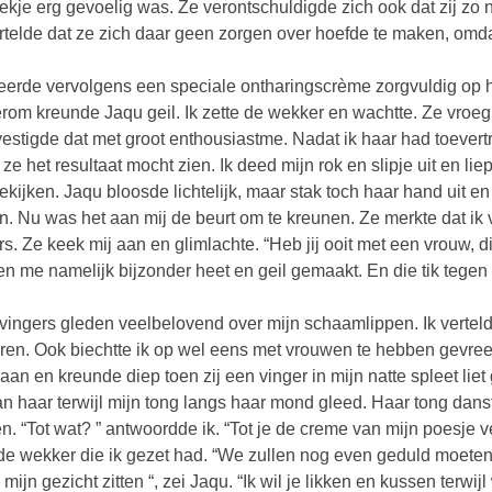
lekje erg gevoelig was. Ze verontschuldigde zich ook dat zij zo
rtelde dat ze zich daar geen zorgen over hoefde te maken, omd
eerde vervolgens een speciale ontharingscrème zorgvuldig op 
om kreunde Jaqu geil. Ik zette de wekker en wachtte. Ze vroeg
vestigde dat met groot enthousiastme. Nadat ik haar had toevert
 ze het resultaat mocht zien. Ik deed mijn rok en slipje uit en l
ekijken. Jaqu bloosde lichtelijk, maar stak toch haar hand uit e
en. Nu was het aan mij de beurt om te kreunen. Ze merkte dat i
rs. Ze keek mij aan en glimlachte. “Heb jij ooit met een vrouw, 
n me namelijk bijzonder heet en geil gemaakt. En die tik tegen mi
vingers gleden veelbelovend over mijn schaamlippen. Ik vertel
ren. Ook biechtte ik op wel eens met vrouwen te hebben gevreeen
aan en kreunde diep toen zij een vinger in mijn natte spleet liet
an haar terwijl mijn tong langs haar mond gleed. Haar tong danst
oen. “Tot wat? ” antwoordde ik. “Tot je de creme van mijn poesje v
de wekker die ik gezet had. “We zullen nog even geduld moeten h
mijn gezicht zitten “, zei Jaqu. “Ik wil je likken en kussen terwij