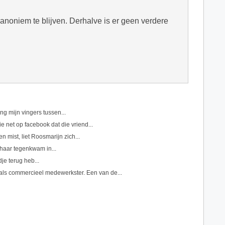
n anoniem te blijven. Derhalve is er geen verdere
g mijn vingers tussen...
e net op facebook dat die vriend...
n mist, liet Roosmarijn zich...
k haar tegenkwam in...
je terug heb...
 als commercieel medewerkster. Een van de...