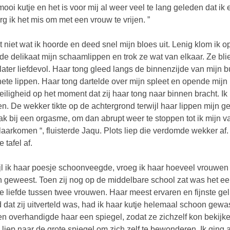
mooi kutje en het is voor mij al weer veel te lang geleden dat 
rg ik het mis om met een vrouw te vrijen. ”
st niet wat ik hoorde en deed snel mijn bloes uit. Lenig klom ik 
lde delikaat mijn schaamlippen en trok ze wat van elkaar. Ze blie
later liefdevol. Haar tong gleed langs de binnenzijde van mijn
hete lippen. Haar tong dartelde over mijn spleet en opende mijn 
eiligheid op het moment dat zij haar tong naar binnen bracht. I
en. De wekker tikte op de achtergrond terwijl haar lippen mijn 
lak bij een orgasme, om dan abrupt weer te stoppen tot ik mijn
klaarkomen “, fluisterde Jaqu. Plots liep die verdomde wekker af. J
 tafel af.
jl ik haar poesje schoonveegde, vroeg ik haar hoeveel vrouwen z
 geweest. Toen zij nog op de middelbare school zat was het ee
e liefde tussen twee vrouwen. Haar meest ervaren en fijnste g
jd dat zij uitverteld was, had ik haar kutje helemaal schoon gew
en overhandigde haar een spiegel, zodat ze zichzelf kon bekijke
 liep naar de grote spiegel om zich zelf te bewonderen. Ik ging