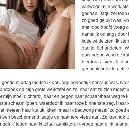
vanwege mijn werk als 
gedaan. Jaqu zei toen 
zo goed gelukt was. Vol
met rood hoofd vroeg o
namelijk onlangs door 
kutje wilde zien. Ik st
dag te ‘behandelen’. Wa
opwindend vond de kutj
hierdoor al verschille
gedachte iets dergelij
lgende middag merkte ik dat Jaqu behoorlijk nerveus was. Na e
anddoek op mijn grote werktafel en zei haar dat ze zich moest 
t mijn stoel dichterbij haar en begon haar schaamhaar weg te k
nste schaamlippen, waardoor ik haar roze binnenste zag. Haar k
 al meteen haar kut uitlikken, maar ik bedwong mezelf zo goed 
t een beschermend laagje op haar tere vlees aan. Ze kreunde t
ongeluk’ tegen haar kittelaar aantikten. Ik vroeg haar of ik haar 