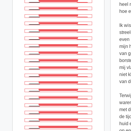
heel 
hoe e
Ik wi
stree
even 
mijn 
van g
borst
mij v
niet 
van de
Terwi
waren
met d
de ti
huid 
op en