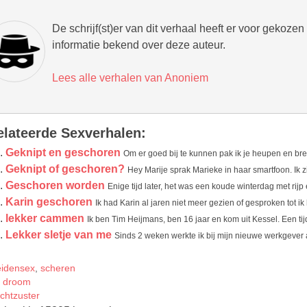
De schrijf(st)er van dit verhaal heeft er voor gekoze
informatie bekend over deze auteur.
Lees alle verhalen van Anoniem
elateerde Sexverhalen:
Geknipt en geschoren
Om er goed bij te kunnen pak ik je heupen en bren
Geknipt of geschoren?
Hey Marije sprak Marieke in haar smartfoon. Ik zi
Geschoren worden
Enige tijd later, het was een koude winterdag met rijp e
Karin geschoren
Ik had Karin al jaren niet meer gezien of gesproken tot i
lekker cammen
Ik ben Tim Heijmans, ben 16 jaar en kom uit Kessel. Een tijd
Lekker sletje van me
Sinds 2 weken werkte ik bij mijn nieuwe werkgever
gs
idensex
,
scheren
 droom
chtzuster