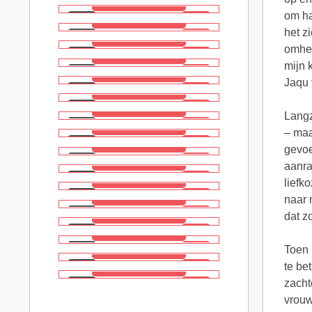
om ha
het z
omhel
mijn 
Jaqu 
Langz
– maa
gevoe
aanra
liefk
naar 
dat z
Toen 
te be
zacht
vrouw