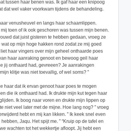
 nat tussen haar benen was. Ik gaf haar een knipoog
at dat wel vaker voorkwam tijdens de behandeling.
haar venusheuvel en langs haar schaamlippen.
 mij toen of ik ook geschoren was tussen mijn benen.
rouwd dat juist gisteren te hebben gedaan, vroeg ze
iep wat op mijn hoge hakken rond zodat ze mij goed
n liet haar vingers over mijn geheel onthaarde poes
k van haar aanraking genoot en bewoog geil haar
die jij onthaard had, gevreeen? Je aanrakingen
jn klitje was niet toevallig, of wel soms? ”
de haar dat ik ervan genoot haar poes te mogen
 die ik onthaard had. Ik drukte mijn kut tegen haar
 glijden. Ik boog naar voren en drukte mijn lippen op
e niet veel later met de mijne. Hoe lang nog? ” vroeg
erwijderd hebt en mij kan likken. ” Ik keek snel even
ebben, Jaqu. Het spijt me. ” “Kruip op de tafel en
l we wachten tot het wekkertje afloopt. Jij hebt een