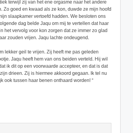
iek terwijl zij van het ene orgasme naar het andere
pen. Zo goed en kwaad als ze kon, duwde ze mijn hoofd
in mijn slaapkamer vertoefd hadden. We besloten ons
volgende dag belde Jaqu om mij te vertellen dat haar
 in het vervolg voor kon zorgen dat ze immer zo glad
elkaar zouden vrijen. Jaqu lachte ondeugend.
m lekker geil te vrijen. Zij heeft me pas geleden
tje. Jaqu heeft hem van ons beiden verteld. Hij wil
dat ik dit op een voorwaarde accepteer, en dat is dat
jn drieen. Zij is hiermee akkoord gegaan. Ik tel nu
ijk ook tussen haar benen onthaard worden! “