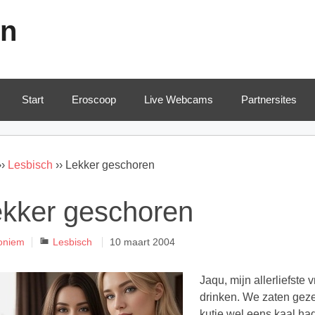
en
Start
Eroscoop
Live Webcams
Partnersites
››
Lesbisch
››
Lekker geschoren
kker geschoren
Categorieën
oniem
Lesbisch
10 maart 2004
Jaqu, mijn allerliefste
drinken. We zaten gezell
kutje wel eens kaal had 