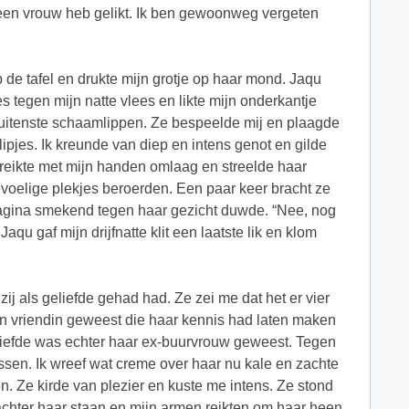
ik een vrouw heb gelikt. Ik ben gewoonweg vergeten
op de tafel en drukte mijn grotje op haar mond. Jaqu
s tegen mijn natte vlees en likte mijn onderkantje
 buitenste schaamlippen. Ze bespeelde mij en plaagde
lipjes. Ik kreunde van diep en intens genot en gilde
k reikte met mijn handen omlaag en streelde haar
gevoelige plekjes beroerden. Een paar keer bracht ze
 vagina smekend tegen haar gezicht duwde. “Nee, nog
aqu gaf mijn drijfnatte klit een laatste lik en klom
ij als geliefde gehad had. Ze zei me dat het er vier
n vriendin geweest die haar kennis had laten maken
eliefde was echter haar ex-buurvrouw geweest. Tegen
assen. Ik wreef wat creme over haar nu kale en zachte
n. Ze kirde van plezier en kuste me intens. Ze stond
 achter haar staan en mijn armen reikten om haar heen