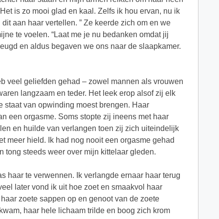
et is zo mooi glad en kaal. Zelfs ik hou ervan, nu ik
 dit aan haar vertellen. ” Ze keerde zich om en we
ijne te voelen. “Laat me je nu bedanken omdat jij
verheugd en aldus begaven we ons naar de slaapkamer.
 heb veel geliefden gehad – zowel mannen als vrouwen
ren langzaam en teder. Het leek erop alsof zij elk
te staat van opwinding moest brengen. Haar
van een orgasme. Soms stopte zij ineens met haar
en en huilde van verlangen toen zij zich uiteindelijk
 niet meer hield. Ik had nog nooit een orgasme gehad
n tong steeds weer over mijn kittelaar gleden.
as haar te verwennen. Ik verlangde ernaar haar terug
veel later vond ik uit hoe zoet en smaakvol haar
al haar zoete sappen op en genoot van de zoete
kwam, haar hele lichaam trilde en boog zich krom