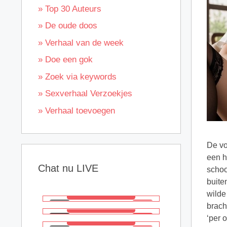
» Top 30 Auteurs
» De oude doos
» Verhaal van de week
» Doe een gok
» Zoek via keywords
» Sexverhaal Verzoekjes
» Verhaal toevoegen
De vo
een h
Chat nu LIVE
schoo
buite
wilde
brach
‘per 