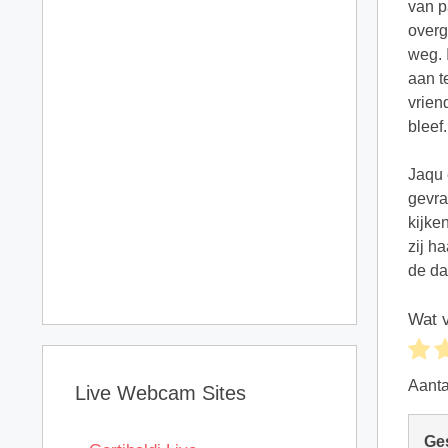
van p
overg
weg. 
aan t
vrien
bleef
Jaqu 
gevra
kijke
zij h
de da
Wat v
Aant
Live Webcam Sites
Ge