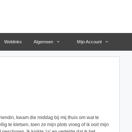
Weblinks
Algemeen
Mijn Account
 vriendin, kwam die middag bij mij thuis om wat te
ig te kletsen, toen ze mijn plots vroeg of ik ooit mijn
geschoren. Ik knikte ‘ja’ en vertelde dat ik het