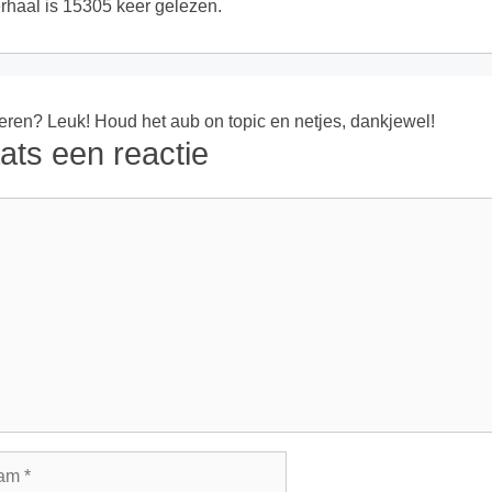
erhaal is 15305 keer gelezen.
ren? Leuk! Houd het aub on topic en netjes, dankjewel!
ats een reactie
ie
m