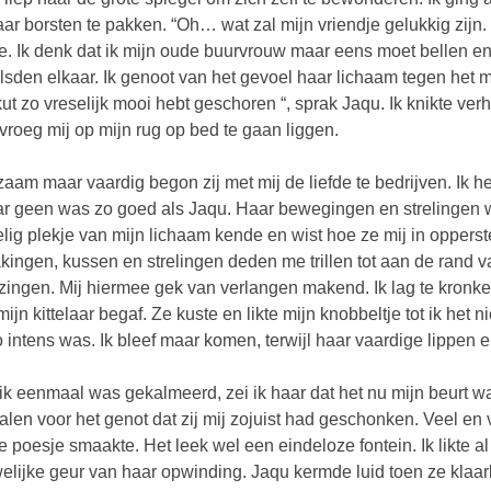
ar borsten te pakken. “Oh… wat zal mijn vriendje gelukkig zijn. H
ie. Ik denk dat ik mijn oude buurvrouw maar eens moet bellen en
sden elkaar. Ik genoot van het gevoel haar lichaam tegen het m
kut zo vreselijk mooi hebt geschoren “, sprak Jaqu. Ik knikte 
vroeg mij op mijn rug op bed te gaan liggen.
aam maar vaardig begon zij met mij de liefde te bedrijven. Ik
r geen was zo goed als Jaqu. Haar bewegingen en strelingen wa
lig plekje van mijn lichaam kende en wist hoe ze mij in oppers
kingen, kussen en strelingen deden me trillen tot aan de rand 
ozingen. Mij hiermee gek van verlangen makend. Ik lag te kronkel
mijn kittelaar begaf. Ze kuste en likte mijn knobbeltje tot ik het
o intens was. Ik bleef maar komen, terwijl haar vaardige lippen e
ik eenmaal was gekalmeerd, zei ik haar dat het nu mijn beurt w
talen voor het genot dat zij mij zojuist had geschonken. Veel en 
e poesje smaakte. Het leek wel een eindeloze fontein. Ik likte 
elijke geur van haar opwinding. Jaqu kermde luid toen ze klaar