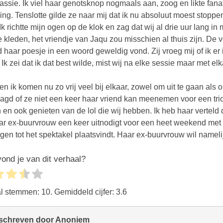
assie. Ik viel haar genotsknop nogmaals aan, zoog en likte fanat
ing. Tenslotte gilde ze naar mij dat ik nu absoluut moest stop
Ik richtte mijn ogen op de klok en zag dat wij al drie uur lang 
e kleden, het vriendje van Jaqu zou misschien al thuis zijn. De 
d haar poesje in een woord geweldig vond. Zij vroeg mij of ik er
. Ik zei dat ik dat best wilde, mist wij na elke sessie maar met 
en ik komen nu zo vrij veel bij elkaar, zowel om uit te gaan als o
agd of ze niet een keer haar vriend kan meenemen voor een trioo
n en ook genieten van de lol die wij hebben. Ik heb haar verteld 
aar ex-buurvrouw een keer uitnodigt voor een heet weekend met zi
gen tot het spektakel plaatsvindt. Haar ex-buurvrouw wil namel
ond je van dit verhaal?
al stemmen:
10
. Gemiddeld cijfer:
3.6
schreven door Anoniem