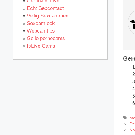
»
Gertibaldi Live
»
Echt Sexcontact
»
Veilig Sexcammen
»
Sexcam ook
»
Webcamtips
»
Geile pornocams
»
IsLive Cams
Ger
Ta
me
De
Na