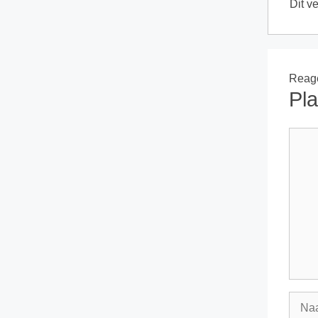
Dit v
Reage
Pla
React
Naa