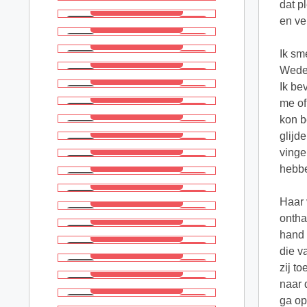
dat p
en ve
Ik sm
Weder
Ik be
me of
kon b
glijd
vinge
hebbe
Haar 
ontha
hand 
die v
zij t
naar 
ga op 