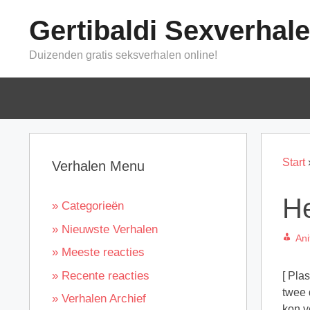
Ga
Gertibaldi Sexverhal
naar
de
Duizenden gratis seksverhalen online!
inhoud
Start
Verhalen Menu
He
» Categorieën
» Nieuwste Verhalen
Ani
» Meeste reacties
» Recente reacties
[ Pla
twee 
» Verhalen Archief
kon v