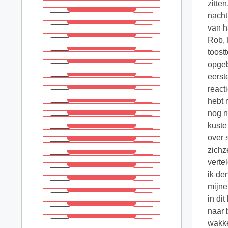
zitte
nacht
van h
Rob, 
toost
opgeb
eerst
react
hebt 
nog n
kuste
over 
zichz
verte
ik de
mijne
in di
naar 
wakke