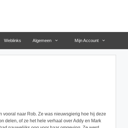
Weblinks
Algemeen
Mijn Account
 en vooral naar Rob. Ze was nieuwsgierig hoe hij deze
n delen, of ze het hele verhaal over Addy en Mark
n had nauwelijks oog voor haar omgeving. Ze werd