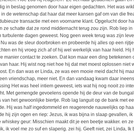
dig in beslag genomen door haar eigen gedachten. Het was wikk
 in de wetenschap dat haar dat meer kansen gaf om van die fre
dubieuze transactie met een voorname klant. Opgelucht door haa
en ze schatte dat ze rond middernacht terug zou zijn. Rob liep 
 turbulente dagen geweest. Nog geen week terug was zijn leven 
. Nu was de sleur doorbroken en probeerde hij alles op een rijtje 
hten en hij vroeg zich af of hij wel werkelijk van haar hield. Hi
e manier contact te zoeken. Dat kon maar een ding betekenen co
van haar. Hij wist nog niet hoe hij dat met moest oplossen niet 
ost. En dan was er Linda, ze was een mooie meid dacht hij maa
lleen vriendschap, meer niet. En dan vandaag kwam daar ineens 
ssing Het was heel intiem geweest, iets wat hij nog nooit zo int
ht. Met gemengde gevoelens opende hij de deur van de bungal
s van het gewoonlijke biertje. Rob lag languit op de bank met e
e. Hij was half ingedommeld en reagerende nauwelijks op haar
e hij zijn ogen en riep: Jezus, ik was bijna in slaap gevallen, 
e whiskey geur: Misschien maakt dit je een beetje wakker. en ze 
k, ik voel me zo suf en slaperig. zei hij. Geeft niet, zei Linda, Ik