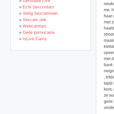
»
Gertibaldi Live
neuke
»
Echt Sexcontact
me, h
»
Veilig Sexcammen
haar 
»
Sexcam ook
met z
»
Webcamtips
haald
»
Geile pornocams
stroo
»
IsLive Cams
maakt
klets
opeen
met d
bank 
neigi
, tot
tapij
kont,
ze wa
geile
verde