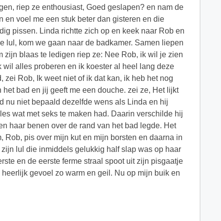
rgen, riep ze enthousiast, Goed geslapen? en nam de
n en voel me een stuk beter dan gisteren en die
dig pissen. Linda richtte zich op en keek naar Rob en
ijke lul, kom we gaan naar de badkamer. Samen liepen
zijn blaas te ledigen riep ze: Nee Rob, ik wil je zien
 wil alles proberen en ik koester al heel lang deze
 zei Rob, Ik weet niet of ik dat kan, ik heb het nog
het bad en jij geeft me een douche. zei ze, Het lijkt
d nu niet bepaald dezelfde wens als Linda en hij
lles wat met seks te maken had. Daarin verschilde hij
n en haar benen over de rand van het bad legde. Het
, Rob, pis over mijn kut en mijn borsten en daarna in
zijn lul die inmiddels gelukkig half slap was op haar
perste en de eerste ferme straal spoot uit zijn pisgaatje
 heerlijk gevoel zo warm en geil. Nu op mijn buik en