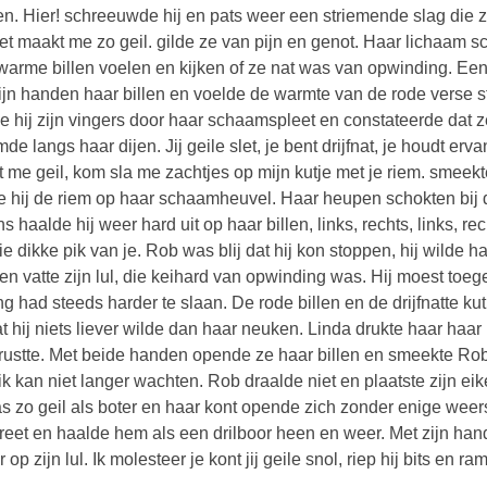
n. Hier! schreeuwde hij en pats weer een striemende slag die zijn
et maakt me zo geil. gilde ze van pijn en genot. Haar lichaam scho
warme billen voelen en kijken of ze nat was van opwinding. Eens ki
ijn handen haar billen en voelde de warmte van de rode verse s
e hij zijn vingers door haar schaamspleet en constateerde dat ze
mde langs haar dijen. Jij geile slet, je bent drijfnat, je houdt er
 me geil, kom sla me zachtjes op mijn kutje met je riem. smeekt
te hij de riem op haar schaamheuvel. Haar heupen schokten bij 
s haalde hij weer hard uit op haar billen, links, rechts, links, r
ie dikke pik van je. Rob was blij dat hij kon stoppen, hij wilde h
en vatte zijn lul, die keihard van opwinding was. Hij moest toe
ng had steeds harder te slaan. De rode billen en de drijfnatte ku
dat hij niets liever wilde dan haar neuken. Linda drukte haar ha
t rustte. Met beide handen opende ze haar billen en smeekte Ro
 ik kan niet langer wachten. Rob draalde niet en plaatste zijn eik
s zo geil als boter en haar kont opende zich zonder enige weersta
 reet en haalde hem als een drilboor heen en weer. Met zijn han
r op zijn lul. Ik molesteer je kont jij geile snol, riep hij bits e