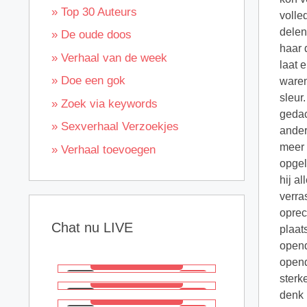
» Top 30 Auteurs
volle
delen
» De oude doos
haar 
» Verhaal van de week
laat 
» Doe een gok
waren
sleur
» Zoek via keywords
gedac
» Sexverhaal Verzoekjes
ander
meer 
» Verhaal toevoegen
opgel
hij a
verra
oprec
Chat nu LIVE
plaat
opend
opend
sterk
denk i