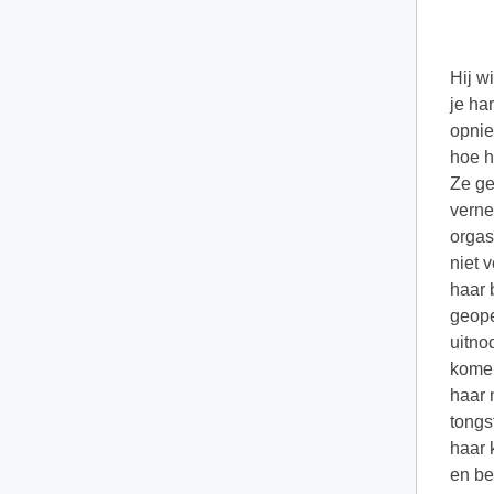
Hij w
je ha
opnie
hoe h
Ze ge
verne
orgas
niet 
haar 
geope
uitno
komen
haar 
tongs
haar 
en be