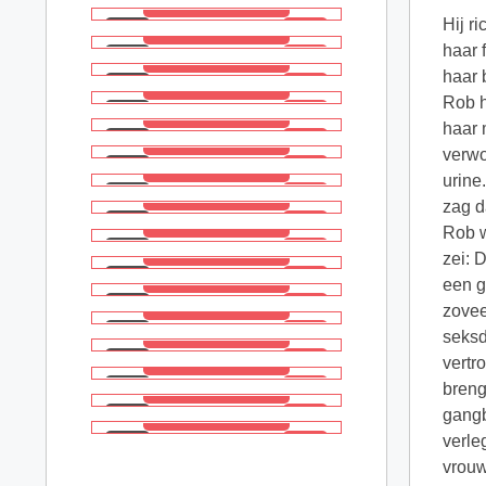
Hij r
haar 
haar 
Rob h
haar 
verwo
urine
zag d
Rob w
zei: 
een g
zovee
seksd
vertr
breng
gangb
verle
vrouw