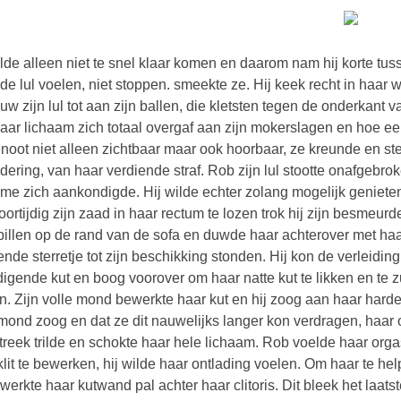
ilde alleen niet te snel klaar komen en daarom nam hij korte tuss
rde lul voelen, niet stoppen. smeekte ze. Hij keek recht in haa
uw zijn lul tot aan zijn ballen, die kletsten tegen de onderkant 
aar lichaam zich totaal overgaf aan zijn mokerslagen en hoe
noot niet alleen zichtbaar maar ook hoorbaar, ze kreunde en 
dering, van haar verdiende straf. Rob zijn lul stootte onafgebr
me zich aankondigde. Hij wilde echter zolang mogelijk geniete
voortijdig zijn zaad in haar rectum te lozen trok hij zijn besmeurd
billen op de rand van de sofa en duwde haar achterover met haar
nde sterretje tot zijn beschikking stonden. Hij kon de verleidin
digende kut en boog voorover om haar natte kut te likken en te
. Zijn volle mond bewerkte haar kut en hij zoog aan haar harde cl
mond zoog en dat ze dit nauwelijks langer kon verdragen, haar 
treek trilde en schokte haar hele lichaam. Rob voelde haar 
klit te bewerken, hij wilde haar ontlading voelen. Om haar te hel
werkte haar kutwand pal achter haar clitoris. Dit bleek het laat