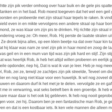
ichtte zijn pik verder omhoog over haar buik en de gele pis spatt
flanken en in het bad. Rob moest toegeven dat het wel een geil 
borsten en probeerde met zijn straal haar tepels te raken. Ik vind 
ield even in en mikte vervolgens een andere straal op haar bor
mond, ze was klaar om zijn pis te drinken. Hij richtte zijn straal 
ndering vroeg ze: Oh meer, Rob. Hij perste de laatste stralen uit
. Ze dronk bijna alles, op een klein beetje na dat over haar kin
at hij klaar was nam ze snel zijn pik in haar mond en zoog de laa
as geil en in een mum van tijd was zijn pik hard en stijf. Zijn s
Dat was heerlijk Rob, ik heb het altijd willen proberen en eerlij
eile opdonder, riep hij, Dat is wat ik van je leer. Heb je nog me
l, Rob, zei ze, terwijl ze zachtjes zijn pik streelde, Teveel om di
ier en nog lang niet klaar voor een huwelijk. Ik wil nog zoveel d
ouwen en daarom durf ik het met je te delen. vervolgde ze en gaf 
t me in verwarring, wat seks betreft ben ik een groentje. Ik h
are maar daar is het ook bij gebleven. Ik heb nog nooit geprobee
gen voor. zei hij. Daarom ben je een fantastische man Rob, je geb
en en dat is een kostbaar iets. Ik ken vele mannen die alleen