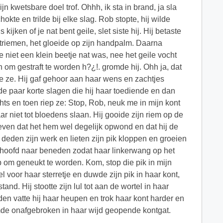
 kwetsbare doel trof. Ohhh, ik sta in brand, ja sla
kte en trilde bij elke slag. Rob stopte, hij wilde
jken of je nat bent geile, slet siste hij. Hij betaste
triemen, het gloeide op zijn handpalm. Daarna
 niet een klein beetje nat was, nee het geile vocht
van om gestraft te worden h?¿!. gromde hij. Ohh ja, dat
e ze. Hij gaf gehoor aan haar wens en zachtjes
de paar korte slagen die hij haar toediende en dan
echts en toen riep ze: Stop, Rob, neuk me in mijn kont
aar niet tot bloedens slaan. Hij gooide zijn riem op de
geven dat het hem wel degelijk opwond en dat hij de
t deden zijn werk en lieten zijn pik kloppen en groeien
ar hoofd naar beneden zodat haar linkerwang op het
b om geneukt te worden. Kom, stop die pik in mijn
el voor haar sterretje en duwde zijn pik in haar kont,
nd. Hij stootte zijn lul tot aan de wortel in haar
den vatte hij haar heupen en trok haar kont harder en
n ramde onafgebroken in haar wijd geopende kontgat.