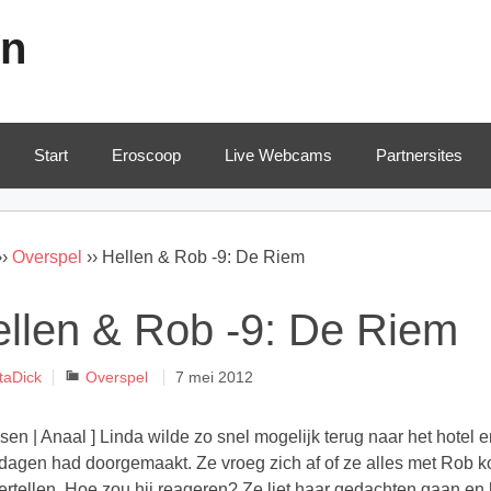
en
Start
Eroscoop
Live Webcams
Partnersites
››
Overspel
››
Hellen & Rob -9: De Riem
llen & Rob -9: De Riem
Categorieën
taDick
Overspel
7 mei 2012
ssen | Anaal ] Linda wilde zo snel mogelijk terug naar het hotel
dagen had doorgemaakt. Ze vroeg zich af of ze alles met Rob ko
ertellen. Hoe zou hij reageren? Ze liet haar gedachten gaan e