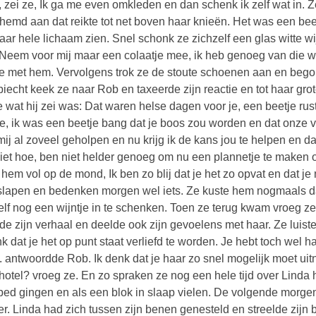
n, zei ze, Ik ga me even omkleden en dan schenk ik zelf wat in.
hemd aan dat reikte tot net boven haar knieën. Het was een beet
aar hele lichaam zien. Snel schonk ze zichzelf een glas witte wij
Neem voor mij maar een colaatje mee, ik heb genoeg van die wh
te met hem. Vervolgens trok ze de stoute schoenen aan en bego
iecht keek ze naar Rob en taxeerde zijn reactie en tot haar gro
e wat hij zei was: Dat waren helse dagen voor je, een beetje rust
ie, ik was een beetje bang dat je boos zou worden en dat onze 
mij al zoveel geholpen en nu krijg ik de kans jou te helpen en dat
iet hoe, ben niet helder genoeg om nu een plannetje te maken 
 hem vol op de mond, Ik ben zo blij dat je het zo opvat en dat 
slapen en bedenken morgen wel iets. Ze kuste hem nogmaals d
elf nog een wijntje in te schenken. Toen ze terug kwam vroeg 
lde zijn verhaal en deelde ook zijn gevoelens met haar. Ze luiste
nk dat je het op punt staat verliefd te worden. Je hebt toch wel 
. antwoordde Rob. Ik denk dat je haar zo snel mogelijk moet uitn
t hotel? vroeg ze. En zo spraken ze nog een hele tijd over Lind
bed gingen en als een blok in slaap vielen. De volgende morg
r. Linda had zich tussen zijn benen genesteld en streelde zijn