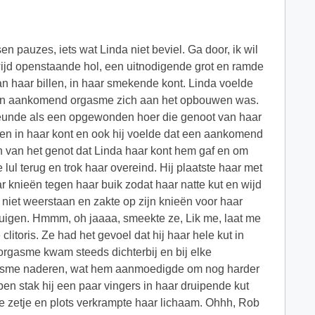
en pauzes, iets wat Linda niet beviel. Ga door, ik wil
r wijd openstaande hol, een uitnodigende grot en ramde
van haar billen, in haar smekende kont. Linda voelde
 een aankomend orgasme zich aan het opbouwen was.
steunde als een opgewonden hoer die genoot van haar
oken in haar kont en ook hij voelde dat een aankomend
n van het genot dat Linda haar kont hem gaf en om
e lul terug en trok haar overeind. Hij plaatste haar met
 knieën tegen haar buik zodat haar natte kut en wijd
g niet weerstaan en zakte op zijn knieën voor haar
 zuigen. Hmmm, oh jaaaa, smeekte ze, Lik me, laat me
itoris. Ze had het gevoel dat hij haar hele kut in
orgasme kwam steeds dichterbij en bij elke
orgasme naderen, wat hem aanmoedigde om nog harder
pen stak hij een paar vingers in haar druipende kut
ste zetje en plots verkrampte haar lichaam. Ohhh, Rob