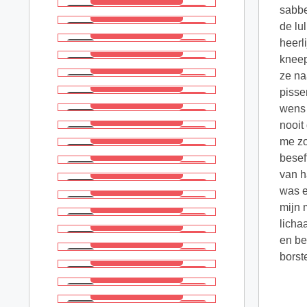
sabbe
de lu
heerl
kneep
ze na
pisse
wens 
nooit
me zo
besef
van h
was e
mijn 
lichaa
en be
borst