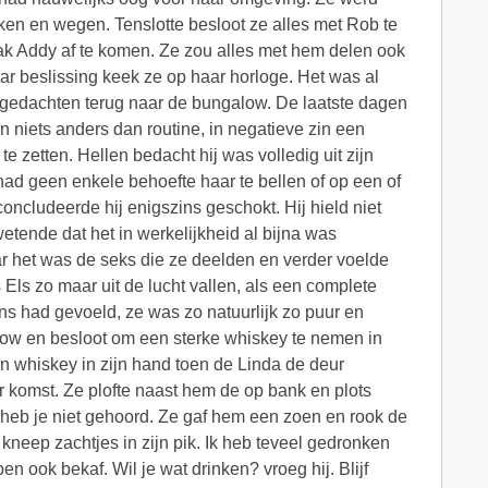
en en wegen. Tenslotte besloot ze alles met Rob te
ak Addy af te komen. Ze zou alles met hem delen ook
r beslissing keek ze op haar horloge. Het was al
in gedachten terug naar de bungalow. De laatste dagen
niets anders dan routine, in negatieve zin een
te zetten. Hellen bedacht hij was volledig uit zijn
j had geen enkele behoefte haar te bellen of op een of
ncludeerde hij enigszins geschokt. Hij hield niet
wetende dat het in werkelijkheid al bijna was
r het was de seks die ze deelden en verder voelde
Els zo maar uit de lucht vallen, als een complete
ens had gevoeld, ze was zo natuurlijk zo puur en
ow en besloot om een sterke whiskey te nemen in
en whiskey in zijn hand toen de Linda de deur
 komst. Ze plofte naast hem de op bank en plots
ik heb je niet gehoord. Ze gaf hem een zoen en rook de
kneep zachtjes in zijn pik. Ik heb teveel gedronken
 ben ook bekaf. Wil je wat drinken? vroeg hij. Blijf