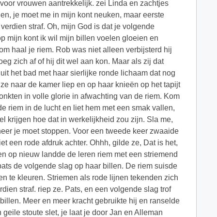
oor vrouwen aantrekkelijk. zei Linda en zachtjes
voelen, je moet me in mijn kont neuken, maar eerste
verdien straf. Oh, mijn God is dat je volgende
op mijn kont ik wil mijn billen voelen gloeien en
m haal je riem. Rob was niet alleen verbijsterd hij
 zich af of hij dit wel aan kon. Maar als zij dat
t het bad met haar sierlijke ronde lichaam dat nog
ze naar de kamer liep en op haar knieën op het tapijt
lonkten in volle glorie in afwachting van de riem. Kom
e riem in de lucht en liet hem met een smak vallen,
el krijgen hoe dat in werkelijkheid zou zijn. Sla me,
nneer je moet stoppen. Voor een tweede keer zwaaide
iet een rode afdruk achter. Ohhh, gilde ze, Dat is het,
ol en op nieuw landde de leren riem met een striemend
 en pats de volgende slag op haar billen. De riem suisde
n te kleuren. Striemen als rode lijnen tekenden zich
dien straf. riep ze. Pats, en een volgende slag trof
 billen. Meer en meer kracht gebruikte hij en ranselde
geile stoute slet, je laat je door Jan en Alleman