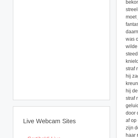
bekom
stree
moet 
fanta
daarn
was o
wilde
steed
kniel
straf
hij z
kreun
hij d
straf
geluid
door 
Live Webcam Sites
af op
zijn 
haar 