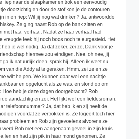
 Ze liep naar de slaapkamer en trok een eenvoudig
je doorzichtig en door de stof kon je de contouren
n in en riep: Wil jij nog wat drinken? Ja, antwoordde
iskey. Ze ging naast Rob op de bank zitten en
n met haar verhaal. Nadat ze haar verhaal had
te vreugde leek hij noch boos noch teleurgesteld. Het
 heb je wel nodig. Ja dat zeker, zei ze, Dank voor je
vriendschap hiermee zou eindigen. Nee, oh nee, jij
 ga ik natuurlijk doen. sprak hij. Alleen ik weet nu
om van die Addy af te geraken. Hmm, zei ze en ze
je me wilt helpen. We kunnen daar wel een nachtje
ankbaar en opgelucht als ze was, en stond op om
ze: Hoe heb je deze dagen doorgebracht? Rob
rde aandachtig en zei: Het lijkt wel een liefdesroman,
haar telefoonnummer? Ja, dat heb ik en zij heeft de
odigen voordat ze vertrokken is. Ze logeert toch hier
a haar probleem en Rob zijn gevoelens alvorens ze
en werd Rob met een aangenaam gevoel in zijn kruis
 ballen en had zijn pik in haar mond genomen. Ze