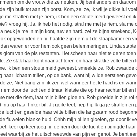
meren om de vrouw die ze neuken. Jij bent anders en daarom v
lde zijn buik tot aan zijn borst. Kom, zei ze, Ik wil je dikke lul 
je me straffen met je riem, ik ben een stoute meid geweest en ik 
sie? vroeg hij. Ja, ik heb het nodig, straf me met je riem, sla me 
a neuk je me in mijn kont, ruw en hard. zei ze bijna smekend, Ko
ok opgewonden en hij haalde zijn riem uit de slaapkamer en vroeg
 dan waren er voor hem ook geen belemmeringen. Linda stapte ui
s glom van de pis restanten. Het scheen haar niet te deren toen 
de. Ze stak haar kont naar achteren en haar strakke volle billen 
 me, ik ben een stoute meid geweest. smeekte ze. Rob zwaaide d
ag haar lichaam trillen, op de bank, want hij wilde eerst een gevo
de ze, Niet bang zijn, ik zeg wel wanneer het te hard is en wa
e riem door de lucht en ditmaal kletste die op haar rechter bil en l
 me met die riem, laat mijn billen gloeien. Rob groeide in zijn r
, nu op haar linker bil. Jij geile teef, riep hij, Ik ga je straffen
de lucht en geselde haar witte billen die langzaam rood begonne
 de fluwelen blanke huid. Ohhh mijn billen gloeien, ga door ik ver
doel, keer op keer joeg hij de riem door de lucht en pijnigde haar
reet waarbij ze het uitschreeuwde van pijn en genot. Je bent een 