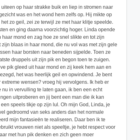
e uiteen op haar strakke buik en liep in stromen naar
gezicht was en het wond hem zelfs op. Hij mikte op
het zo geil, zei ze terwijl ze met haar klitje speelde.
sten en ging daarna voorzichtig hoger. Linda opende
in haar mond en zag hoe ze snel slikte en tot zijn
 zijn blaas in haar mond, die nu vol was met zijn gele
 tussen haar borsten naar beneden sijpelde. Toen ze
tste druppels uit zijn pik en begon toen te zuigen.
tijve pik gleed uit haar mond en zij keek hem aan en
k gezegd, het was heerlijk geil en opwindend. Je bent
er extreme wensen? vroeg hij vervolgens. Ik heb er
e nu in vervulling te laten gaan, ik ben een echt
ingen uitproberen en jij bent een man die ik kan
een speels tikje op zijn lul. Oh mijn God, Linda, je
eb wel gedroomd van seks anders dan het normale
rd mijn fantasieën te realiseren. Daar ben ik te
ruikt vrouwen niet als speeltje, je hebt respect voor
 maar met hun pik denken en zich geen moer