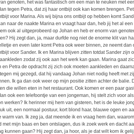
van genoten, het was fantastisch om een man te neuken met een e
dan tegen Petra, dat zij haar ontbijt ook kan komen brengen. Pe
ntbijt voor Marina. Als wij bijna ons ontbijt op hebben komt Sand
 dan naar de naakte Marina en vraagt haar dan, heb jij het al ee
em ook al uitgeprobeerd op Johan en heb er enorm van genoten
en? Hij zegt dan, ja, maar durfde nog niet de enorme klit van ha
elletje en even later komt Petra ook weer binnen, ze neemt da
ntbijt voor Sander. Ik en Marina blijven zitten totdat Sander zijn 
aankleden zodat zij ook aan het werk kan gaan. Marina gaat zi
 en Petra de opdracht zij zich ook moeten aankleden en daarn
 tegen mij gezegd, dat hij vandaag Johan niet nodig heeft met 
nen. Ik ga dan ook weer op mijn positie zitten achter de balie. 
n die willen eten in het restaurant. Ook komen er een paar gas
 dan ook een telefoontje van een jongeman, hij stelt zich voor al
on werken? Ik herinner mij hem van gisteren, het is de leuke jong
euk uit, een normaal postuur, kort blond haar, blauwe ogen en aar
e warm van. Ik zeg ja, dat meende ik en vraag hem dan, waarom h
 met mijn baas en ben ontslagen, dus ik zoek werk en dacht aa
ag kunnen gaan? Hij zegt dan, ja hoor, als je dat wilt kom ik gel