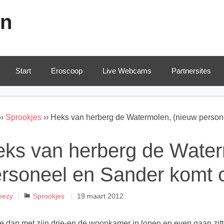
en
Start
Eroscoop
Live Webcams
Partnersites
››
Sprookjes
››
Heks van herberg de Watermolen, (nieuw persone
ks van herberg de Water
rsoneel en Sander komt o
Categorieën
eezy
Sprookjes
19 maart 2012
e dan met zijn drie-en de woonkamer in lopen en even gaan zitt