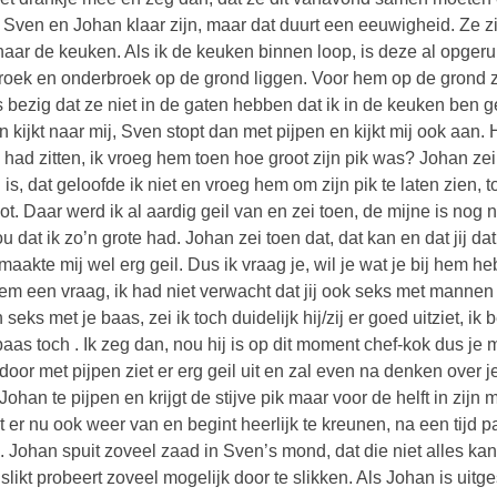
t Sven en Johan klaar zijn, maar dat duurt een eeuwigheid. Ze zi
naar de keuken. Als ik de keuken binnen loop, is deze al opgerui
broek en onderbroek op de grond liggen. Voor hem op de grond zit
s bezig dat ze niet in de gaten hebben dat ik in de keuken ben 
n kijkt naar mij, Sven stopt dan met pijpen en kijkt mij ook aan. Hi
 had zitten, ik vroeg hem toen hoe groot zijn pik was? Johan zei
 is, dat geloofde ik niet en vroeg hem om zijn pik te laten zien, 
ot. Daar werd ik al aardig geil van en zei toen, de mijne is nog niet
u dat ik zo’n grote had. Johan zei toen dat, dat kan en dat jij d
 maakte mij wel erg geil. Dus ik vraag je, wil je wat je bij hem 
hem een vraag, ik had niet verwacht dat jij ook seks met mannen
n seks met je baas, zei ik toch duidelijk hij/zij er goed uitziet, i
baas toch . Ik zeg dan, nou hij is op dit moment chef-kok dus je
door met pijpen ziet er erg geil uit en zal even na denken over j
Johan te pijpen en krijgt de stijve pik maar voor de helft in zijn 
t er nu ook weer van en begint heerlijk te kreunen, na een tijd pa
 Johan spuit zoveel zaad in Sven’s mond, dat die niet alles kan
slikt probeert zoveel mogelijk door te slikken. Als Johan is uitg