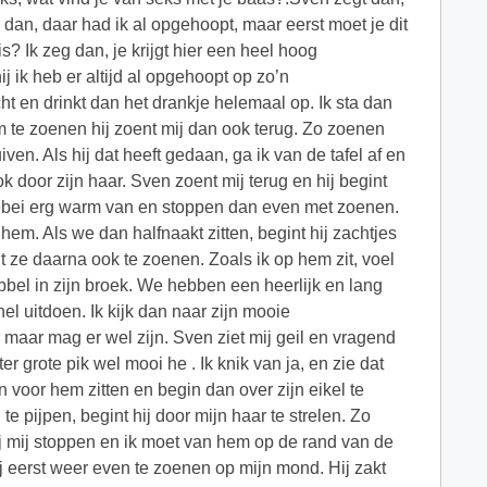
 zeg dan, daar had ik al opgehoopt, maar eerst moet je dit
? Ik zeg dan, je krijgt hier een heel hoog
j ik heb er altijd al opgehoopt op zo’n
ht en drinkt dan het drankje helemaal op. Ik sta dan
em te zoenen hij zoent mij dan ook terug. Zo zoenen
ven. Als hij dat heeft gedaan, ga ik van de tafel af en
k door zijn haar. Sven zoent mij terug en hij begint
allebei erg warm van en stoppen dan even met zoenen.
 hem. Als we dan halfnaakt zitten, begint hij zachtjes
int ze daarna ook te zoenen. Zoals ik op hem zit, voel
obbel in zijn broek. We hebben een heerlijk en lang
el uitdoen. Ik kijk dan naar zijn mooie
r maar mag er wel zijn. Sven ziet mij geil en vragend
er grote pik wel mooi he . Ik knik van ja, en zie dat
½n voor hem zitten en begin dan over zijn eikel te
e pijpen, begint hij door mijn haar te strelen. Zo
 hij mij stoppen en ik moet van hem op de rand van de
mij eerst weer even te zoenen op mijn mond. Hij zakt