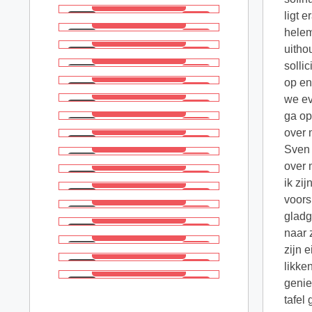
ligt e
helem
uitho
solli
op en
we ev
ga op
over 
Sven 
over 
ik zi
voors
gladg
naar 
zijn 
likke
genie
tafel