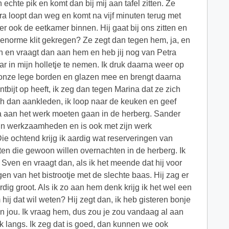
chte pik en komt dan bij mij aan tafel zitten. Ze
tra loopt dan weg en komt na vijf minuten terug met
er ook de eetkamer binnen. Hij gaat bij ons zitten en
n enorme klit gekregen? Ze zegt dan tegen hem, ja, en
 en vraagt dan aan hem en heb jij nog van Petra
ar in mijn holletje te nemen. Ik druk daarna weer op
n onze lege borden en glazen mee en brengt daarna
ontbijt op heeft, ik zeg dan tegen Marina dat ze zich
ch dan aankleden, ik loop naar de keuken en geef
a aan het werk moeten gaan in de herberg. Sander
zijn werkzaamheden en is ook met zijn werk
Die ochtend krijg ik aardig wat reserveringen van
ten die gewoon willen overnachten in de herberg. Ik
s Sven en vraagt dan, als ik het meende dat hij voor
en van het bistrootje met de slechte baas. Hij zag er
dig groot. Als ik zo aan hem denk krijg ik het wel een
ij dat wil weten? Hij zegt dan, ik heb gisteren bonje
n jou. Ik vraag hem, dus zou je zou vandaag al aan
ijk langs. Ik zeg dat is goed, dan kunnen we ook