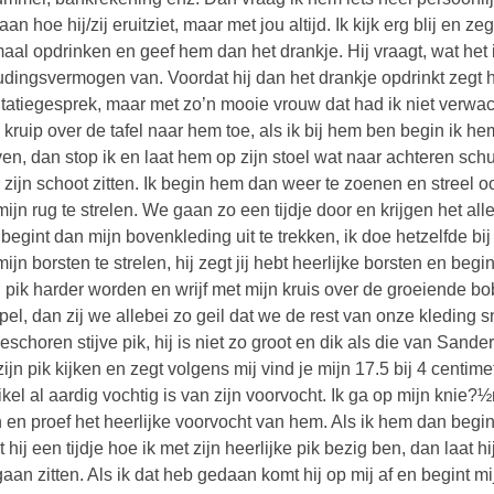
raan hoe hij/zij eruitziet, maar met jou altijd. Ik kijk erg blij en
aal opdrinken en geef hem dan het drankje. Hij vraagt, wat het is
udingsvermogen van. Voordat hij dan het drankje opdrinkt zegt hi
citatiegesprek, maar met zo’n mooie vrouw dat had ik niet verwac
 kruip over de tafel naar hem toe, als ik bij hem ben begin ik h
en, dan stop ik en laat hem op zijn stoel wat naar achteren schui
 zijn schoot zitten. Ik begin hem dan weer te zoenen en streel oo
mijn rug te strelen. We gaan zo een tijdje door en krijgen het 
begint dan mijn bovenkleding uit te trekken, ik doe hetzelfde bij
mijn borsten te strelen, hij zegt jij hebt heerlijke borsten en beg
jn pik harder worden en wrijf met mijn kruis over de groeiende b
pel, dan zij we allebei zo geil dat we de rest van onze kleding sn
eschoren stijve pik, hij is niet zo groot en dik als die van Sande
zijn pik kijken en zegt volgens mij vind je mijn 17.5 bij 4 centimet
eikel al aardig vochtig is van zijn voorvocht. Ik ga op mijn knie?
n en proef het heerlijke voorvocht van hem. Als ik hem dan begin t
t hij een tijdje hoe ik met zijn heerlijke pik bezig ben, dan laat
 gaan zitten. Als ik dat heb gedaan komt hij op mij af en begint 