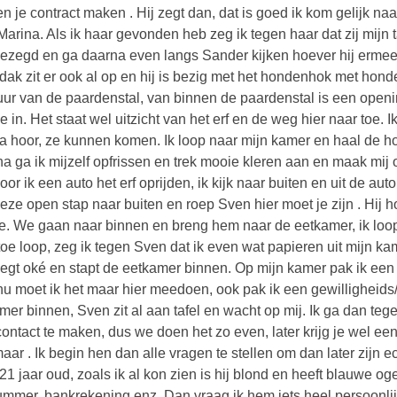
n je contract maken . Hij zegt dan, dat is goed ik kom gelijk na
Marina. Als ik haar gevonden heb zeg ik tegen haar dat zij mijn
ezegd en ga daarna even langs Sander kijken hoever hij ermee 
fdak zit er ook al op en hij is bezig met het hondenhok met ho
ur van de paardenstal, van binnen de paardenstal is een openi
je in. Het staat wel uitzicht van het erf en de weg hier naar toe.
ja hoor, ze kunnen komen. Ik loop naar mijn kamer en haal de ho
a ga ik mijzelf opfrissen en trek mooie kleren aan en maak mij op
oor ik een auto het erf oprijden, ik kijk naar buiten en uit de au
eze open stap naar buiten en roep Sven hier moet je zijn . Hij ho
oe. We gaan naar binnen en breng hem naar de eetkamer, ik loop
toe loop, zeg ik tegen Sven dat ik even wat papieren uit mijn k
 zegt oké en stapt de eetkamer binnen. Op mijn kamer pak ik een a
u moet ik het maar hier meedoen, ook pak ik een gewilligheid
mer binnen, Sven zit al aan tafel en wacht op mij. Ik ga dan te
contact te maken, dus we doen het zo even, later krijg je wel ee
aar . Ik begin hen dan alle vragen te stellen om dan later zijn e
 21 jaar oud, zoals ik al kon zien is hij blond en heeft blauwe oge
ummer, bankrekening enz. Dan vraag ik hem iets heel persoonlij