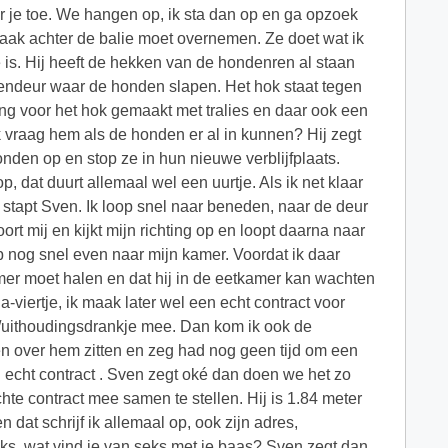
ar je toe. We hangen op, ik sta dan op en ga opzoek
 taak achter de balie moet overnemen. Ze doet wat ik
is. Hij heeft de hekken van de hondenren al staan
ndendeur waar de honden slapen. Het hok staat tegen
ng voor het hok gemaakt met tralies en daar ook een
 Ik vraag hem als de honden er al in kunnen? Hij zegt
nden op en stop ze in hun nieuwe verblijfplaats.
, dat duurt allemaal wel een uurtje. Als ik net klaar
to stapt Sven. Ik loop snel naar beneden, naar de deur
ort mij en kijkt mijn richting op en loopt daarna naar
 nog snel even naar mijn kamer. Voordat ik daar
amer moet halen en dat hij in de eetkamer kan wachten
-viertje, ik maak later wel een echt contract voor
s/uithoudingsdrankje mee. Dan kom ik ook de
gen over hem zitten en zeg had nog geen tijd om een
n echt contract . Sven zegt oké dan doen we het zo
chte contract mee samen te stellen. Hij is 1.84 meter
n dat schrijf ik allemaal op, ook zijn adres,
ks, wat vind je van seks met je baas?.Sven zegt dan,