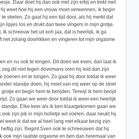
sje. Daar doet hij dan ook met zijn erbij en trekt met
n. Hij weet hoe hij een vrouw moet verwennen, ik begin
 strelen. Zo gaat hij een tijd door, als hij merkt dat
jn lipjes los en drukt dan twee vingers in mijn grotje.
 Ik schreeuw het uit ooh jaa, dat is heerlijk, ik ga
jft net zolang doorlikken en vingeren tot mijn orgasme
n en nu ook te tongen. Dit doen we even, dan laat ik
zeg dit niet tegen dovemans oren hij leid dan zijn
te zoenen en te tongen. Zo gaat hij door totdat ik weer
ander standje doen, hij moet van mij weer op de stoel
n grotje en begin hem te berijden. Terwijl ik hem berijd
rijd. Zo gaan we weer door totdat ik weer een heerlijk
standje. Elke keer als ik ben klaargekomen gaan we
k zijn pik in mijn holletje wil voelen, daar neukt hij
el weet ik dat we al heel lang met elkaar bezig zijn.
 heftig zijn. Begint Sven ook te schreeuwen dat hij
jg ik ook mijn laatste orgasme en ben dan helemaal van