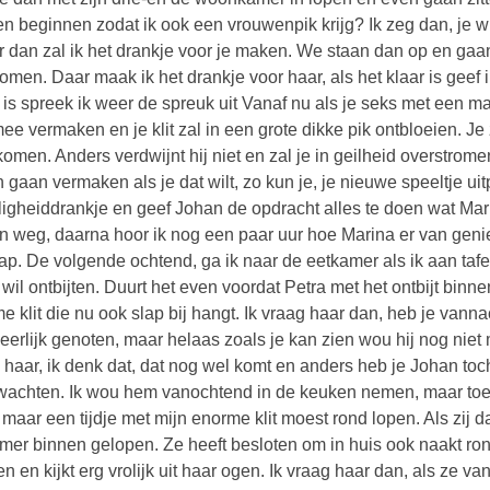
n beginnen zodat ik ook een vrouwenpik krijg? Ik zeg dan, je w
 dan zal ik het drankje voor je maken. We staan dan op en gaa
men. Daar maak ik het drankje voor haar, als het klaar is geef i
 is spreek ik weer de spreuk uit Vanaf nu als je seks met een man
mee vermaken en je klit zal in een grote dikke pik ontbloeien. 
komen. Anders verdwijnt hij niet en zal je in geilheid overstrom
 gaan vermaken als je dat wilt, zo kun je, je nieuwe speeltje ui
ligheiddrankje en geef Johan de opdracht alles te doen wat Mari
 weg, daarna hoor ik nog een paar uur hoe Marina er van geniet, 
aap. De volgende ochtend, ga ik naar de eetkamer als ik aan tafe
k wil ontbijten. Duurt het even voordat Petra met het ontbijt binn
e klit die nu ook slap bij hangt. Ik vraag haar dan, heb je vanna
eerlijk genoten, maar helaas zoals je kan zien wou hij nog niet mi
 haar, ik denk dat, dat nog wel komt en anders heb je Johan toc
achten. Ik wou hem vanochtend in de keuken nemen, maar toen 
k maar een tijdje met mijn enorme klit moest rond lopen. Als zij d
mer binnen gelopen. Ze heeft besloten om in huis ook naakt rond
n en kijkt erg vrolijk uit haar ogen. Ik vraag haar dan, als ze v