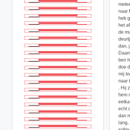
metee
naar 
heb g
het a
de mu
deurt
dan, 
Daarn
ben h
doe d
mij t
naar 
. Hij
hem n
eetka
echt 
dan m
lang,
sofin