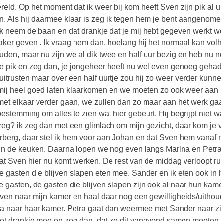
reld. Op het moment dat ik weer bij kom heeft Sven zijn pik al uit
n. Als hij daarmee klaar is zeg ik tegen hem je bent aangenomen 
ik neem de baan en dat drankje dat je mij hebt gegeven werkt wel
aker geven . Ik vraag hem dan, hoelang hij het normaal kan vol
uden, maar nu zijn we al dik twee en half uur bezig en heb nu no
e pik en zeg dan, je jongeheer heeft nu wel even genoeg gehad. H
uitrusten maar over een half uurtje zou hij zo weer verder kunne
mij heel goed laten klaarkomen en we moeten zo ook weer aan h
met elkaar verder gaan, we zullen dan zo maar aan het werk g
oestemming om alles te zien wat hier gebeurt. Hij begrijpt niet 
eg? ik zeg dan met een glimlach om mijn gezicht, daar kom je 
rberg, daar stel ik hem voor aan Johan en dat Sven hem vanaf n
t in de keuken. Daarna lopen we nog even langs Marina en Petra
at Sven hier nu komt werken. De rest van de middag verloopt ru
e gasten die blijven slapen eten mee. Sander en ik eten ook in h
te gasten, de gasten die blijven slapen zijn ook al naar hun ka
ven naar mijn kamer en haal daar nog een gewilligheids/uithoud
a naar haar kamer. Petra gaat dan weermee met Sander naar zij
et drankje mee en zeg dan, dat ze dit vanavond samen moeten o