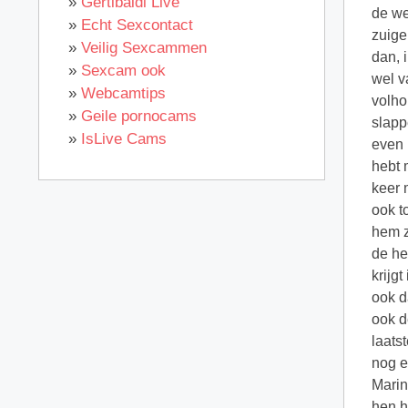
»
Gertibaldi Live
de we
»
Echt Sexcontact
zuige
»
Veilig Sexcammen
dan, 
»
Sexcam ook
wel v
»
Webcamtips
volho
»
Geile pornocams
slapp
»
IsLive Cams
even 
hebt 
keer 
ook t
hem z
de he
krijg
ook d
ook d
laats
nog e
Marin
hen h