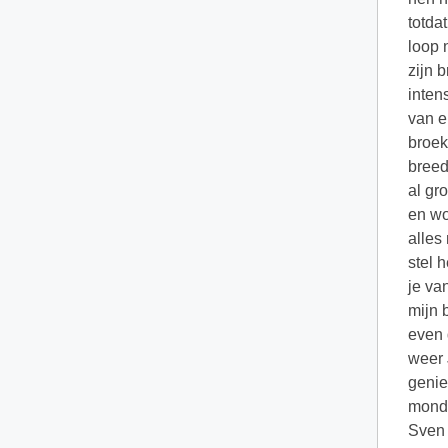
totda
loop 
zijn 
inten
van e
broek
breed
al gro
en wo
alles
stel 
je va
mijn 
even 
weer 
genie
mond.
Sven 