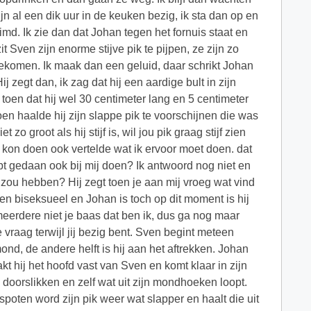
jn al een dik uur in de keuken bezig, ik sta dan op en
md. Ik zie dan dat Johan tegen het fornuis staat en
 Sven zijn enorme stijve pik te pijpen, ze zijn zo
gekomen. Ik maak dan een geluid, daar schrikt Johan
j zegt dan, ik zag dat hij een aardige bult in zijn
 toen dat hij wel 30 centimeter lang en 5 centimeter
toen haalde hij zijn slappe pik te voorschijnen die was
 zo groot als hij stijf is, wil jou pik graag stijf zien
at kon doen ook vertelde wat ik ervoor moet doen. dat
hebt gedaan ook bij mij doen? Ik antwoord nog niet en
 zou hebben? Hij zegt toen je aan mij vroeg wat vind
k ben biseksueel en Johan is toch op dit moment is hij
 meerdere niet je baas dat ben ik, dus ga nog maar
e vraag terwijl jij bezig bent. Sven begint meteen
mond, de andere helft is hij aan het aftrekken. Johan
kt hij het hoofd vast van Sven en komt klaar in zijn
 doorslikken en zelf wat uit zijn mondhoeken loopt.
espoten word zijn pik weer wat slapper en haalt die uit