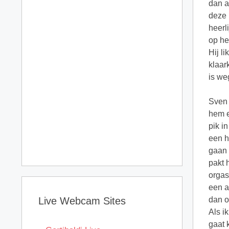
dan a
deze 
heerl
op he
Hij li
klaar
is we
Sven 
hem e
pik i
een h
gaan 
pakt 
orgas
een a
Live Webcam Sites
dan o
Als i
gaat 