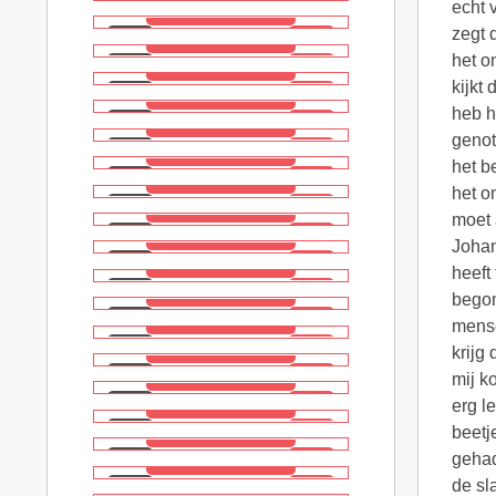
echt 
zegt 
het o
kijkt
heb h
genot
het b
het o
moet 
Johan
heeft
begon
mense
krijg
mij k
erg l
beetj
gehad
de sl