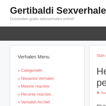
Ga
Gertibaldi Sexverhal
naar
de
Duizenden gratis seksverhalen online!
inhoud
Start
Verhalen Menu
He
» Categorieën
» Nieuwste Verhalen
pe
» Meeste reacties
Sn
» Recente reacties
» Verhalen Archief
Als w