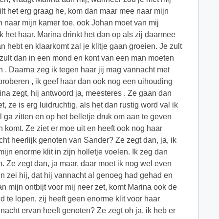
ilt het erg graag he, kom dan maar mee naar mijn
n naar mijn kamer toe, ook Johan moet van mij
k het haar. Marina drinkt het dan op als zij daarmee
 hebt en klaarkomt zal je klitje gaan groeien. Je zult
Je zult dan in een mond en kont van een man moeten
en . Daarna zeg ik tegen haar jij mag vannacht met
tproberen , ik geef haar dan ook nog een uihouding
na zegt, hij antwoord ja, meesteres . Ze gaan dan
ze is erg luidruchtig, als het dan rustig word val ik
l ga zitten en op het belletje druk om aan te geven
en komt. Ze ziet er moe uit en heeft ook nog haar
cht heerlijk genoten van Sander? Ze zegt dan, ja, ik
jn enorme klit in zijn holletje voelen. Ik zeg dan
h. Ze zegt dan, ja maar, daar moet ik nog wel even
zei hij, dat hij vannacht al genoeg had gehad en
an mijn ontbijt voor mij neer zet, komt Marina ook de
 te lopen, zij heeft geen enorme klit voor haar
annacht ervan heeft genoten? Ze zegt oh ja, ik heb er