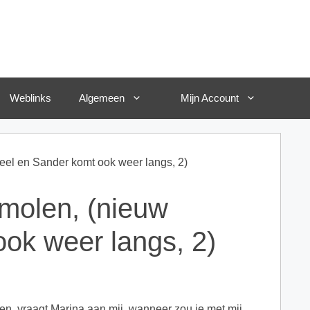
Weblinks
Algemeen
Mijn Account
el en Sander komt ook weer langs, 2)
molen, (nieuw
ok weer langs, 2)
en, vraagt Marina aan mij, wanneer zou je met mij