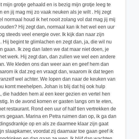
 mijn grotje gehaald en is bezig mijn grotje leeg te
en jij mag mij zo vaak neuken als je wilt . Hij zegt
 normaal houd ik het nooit zolang vol dat mag jij mij
houden? Hij zegt dan, normaal kan ik het wel een uur
g steeds veel energie over. Ik kijk dan naar zijn
ij begint te glimlachen en zegt dan, ja, die wil nu
n gaan. Ik zeg dan laten we dat maar niet doen, je
et werk. Hij zegt dan, dan zullen we wel een andere
aan. We kleden ons dan weer aan en geef hem dan
waarom ik dat zeg en vraagt dan, waarom ik dat tegen
vanzelf wel achter. We lopen dan naar de keuken van
u komt meehelpen. Johan is blij dat hij ook hulp
, die hadden hem al een keer gezien en vertel hen
stig. In de avond komen er gasten langs om te eten,
et restaurant. Rond een uur of half tien vertrekken de
mers gegaan. Marina en Petra ruimen dan op, ik ga dan
ingsdrankje op en als ze daarmee klaar zijn gaat
n slaapkamer, voordat zij daarnaar toe gaan geef ik
pdrinken en dan gaan ze weg. Ik blijf dan wachten