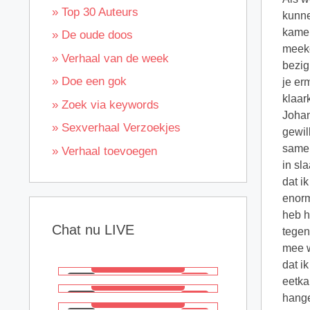
» Top 30 Auteurs
kunne
kamer
» De oude doos
meeko
» Verhaal van de week
bezig
» Doe een gok
je er
klaar
» Zoek via keywords
Johan
» Sexverhaal Verzoekjes
gewil
samen
» Verhaal toevoegen
in sl
dat i
enorm
heb h
Chat nu LIVE
tegen
mee w
dat i
eetka
hange