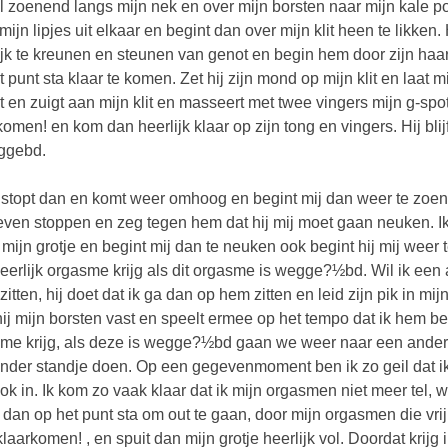
l zoenend langs mijn nek en over mijn borsten naar mijn kale poe
mijn lipjes uit elkaar en begint dan over mijn klit heen te likke
ijk te kreunen en steunen van genot en begin hem door zijn haar te
t punt sta klaar te komen. Zet hij zijn mond op mijn klit en laat mi
kt en zuigt aan mijn klit en masseert met twee vingers mijn g-spot.
komen! en kom dan heerlijk klaar op zijn tong en vingers. Hij bli
ggebd.
stopt dan en komt weer omhoog en begint mij dan weer te zoene
ven stoppen en zeg tegen hem dat hij mij moet gaan neuken. Ik 
n mijn grotje en begint mij dan te neuken ook begint hij mij weer 
eerlijk orgasme krijg als dit orgasme is wegge?½bd. Wil ik een 
zitten, hij doet dat ik ga dan op hem zitten en leid zijn pik in mij
hij mijn borsten vast en speelt ermee op het tempo dat ik hem be
me krijg, als deze is wegge?½bd gaan we weer naar een ander 
nder standje doen. Op een gegevenmoment ben ik zo geil dat ik oo
ok in. Ik kom zo vaak klaar dat ik mijn orgasmen niet meer tel, w
k dan op het punt sta om out te gaan, door mijn orgasmen die vrij
klaarkomen! , en spuit dan mijn grotje heerlijk vol. Doordat kri