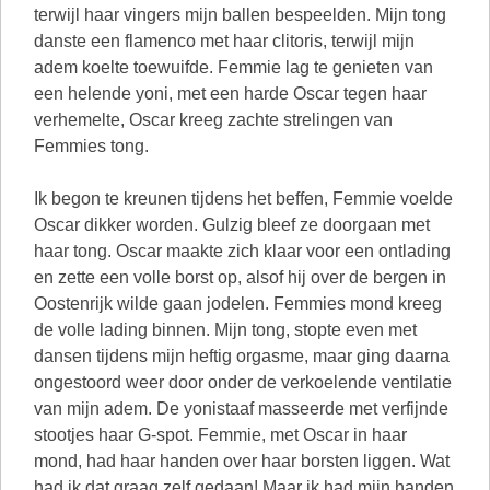
terwijl haar vingers mijn ballen bespeelden. Mijn tong
danste een flamenco met haar clitoris, terwijl mijn
adem koelte toewuifde. Femmie lag te genieten van
een helende yoni, met een harde Oscar tegen haar
verhemelte, Oscar kreeg zachte strelingen van
Femmies tong.
Ik begon te kreunen tijdens het beffen, Femmie voelde
Oscar dikker worden. Gulzig bleef ze doorgaan met
haar tong. Oscar maakte zich klaar voor een ontlading
en zette een volle borst op, alsof hij over de bergen in
Oostenrijk wilde gaan jodelen. Femmies mond kreeg
de volle lading binnen. Mijn tong, stopte even met
dansen tijdens mijn heftig orgasme, maar ging daarna
ongestoord weer door onder de verkoelende ventilatie
van mijn adem. De yonistaaf masseerde met verfijnde
stootjes haar G-spot. Femmie, met Oscar in haar
mond, had haar handen over haar borsten liggen. Wat
had ik dat graag zelf gedaan! Maar ik had mijn handen