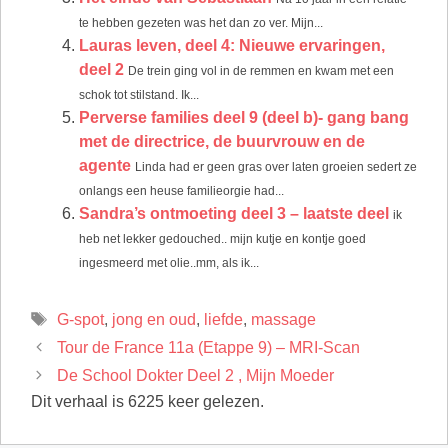
te hebben gezeten was het dan zo ver. Mijn...
Lauras leven, deel 4: Nieuwe ervaringen,
deel 2
De trein ging vol in de remmen en kwam met een
schok tot stilstand. Ik...
Perverse families deel 9 (deel b)- gang bang
met de directrice, de buurvrouw en de
agente
Linda had er geen gras over laten groeien sedert ze
onlangs een heuse familieorgie had...
Sandra’s ontmoeting deel 3 – laatste deel
ik
heb net lekker gedouched.. mijn kutje en kontje goed
ingesmeerd met olie..mm, als ik...
Tags
G-spot
,
jong en oud
,
liefde
,
massage
Tour de France 11a (Etappe 9) – MRI-Scan
De School Dokter Deel 2 , Mijn Moeder
Dit verhaal is 6225 keer gelezen.