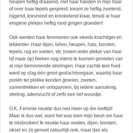
heupen heftig draaiend, met haar handen in mijn haar
of over haar tepels gespreid, kwam ze heftig zwetend,
hijgend, kreunend en kronkelend klaar, terwijl al haar
erogene plekjes heftig rood gingen gloeiden!
Ook werden haar feromonen ook steeds krachtiger en
lekkerder. Haar dijen, billen, heupen, hals, borsten,
tepels, rug en voeten, etc (noem ieder plekje van haar
lijf maar op) bleken nog intens te kunnen genieten van
al mijn beminnende strelingen. Haar zachte tere huid
werd op slag één groot geslachtsorgaan, waarbij haar
poriën ter plekke konden gloeien, zweten,
samentrekken en ontspannen, bij iedere aanraking,
streling, ademzucht of zelfs een lief woordje.
O.K. Femmie neukte dus niet meer op die leeftijd!
Maar ik dus wel, want het was toen mijn beurt om haar
te misbruiken! Ik neukte haar voeten, dijen, borsten,
oksel en zij genoot natuurlijk ook, maar dan als