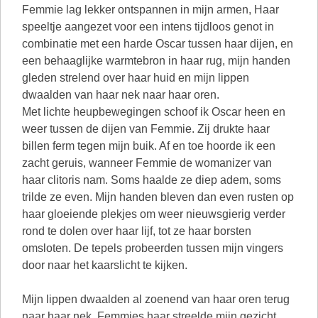
Femmie lag lekker ontspannen in mijn armen, Haar
speeltje aangezet voor een intens tijdloos genot in
combinatie met een harde Oscar tussen haar dijen, en
een behaaglijke warmtebron in haar rug, mijn handen
gleden strelend over haar huid en mijn lippen
dwaalden van haar nek naar haar oren.
Met lichte heupbewegingen schoof ik Oscar heen en
weer tussen de dijen van Femmie. Zij drukte haar
billen ferm tegen mijn buik. Af en toe hoorde ik een
zacht geruis, wanneer Femmie de womanizer van
haar clitoris nam. Soms haalde ze diep adem, soms
trilde ze even. Mijn handen bleven dan even rusten op
haar gloeiende plekjes om weer nieuwsgierig verder
rond te dolen over haar lijf, tot ze haar borsten
omsloten. De tepels probeerden tussen mijn vingers
door naar het kaarslicht te kijken.
Mijn lippen dwaalden al zoenend van haar oren terug
naar haar nek. Femmies haar streelde mijn gezicht.