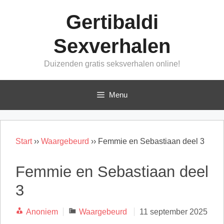
Ga
Gertibaldi
naar
de
Sexverhalen
inhoud
Duizenden gratis seksverhalen online!
Menu
Start
››
Waargebeurd
››
Femmie en Sebastiaan deel 3
Femmie en Sebastiaan deel
3
Categorieën
Anoniem
Waargebeurd
11 september 2025