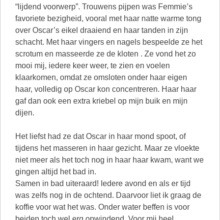
“lijdend voorwerp”. Trouwens pijpen was Femmie’s
favoriete bezigheid, vooral met haar natte warme tong
over Oscar’s eikel draaiend en haar tanden in zijn
schacht. Met haar vingers en nagels bespeelde ze het
scrotum en masseerde ze de kloten . Ze vond het zo
mooi mij, iedere keer weer, te zien en voelen
klaarkomen, omdat ze omsloten onder haar eigen
haar, volledig op Oscar kon concentreren. Haar haar
gaf dan ook een extra kriebel op mijn buik en mijn
dijen.
Het liefst had ze dat Oscar in haar mond spoot, of
tijdens het masseren in haar gezicht. Maar ze vloekte
niet meer als het toch nog in haar haar kwam, want we
gingen altijd het bad in.
Samen in bad uiteraard! Iedere avond en als er tijd
was zelfs nog in de ochtend. Daarvoor liet ik graag de
koffie voor wat het was. Onder water beffen is voor
beiden toch wel erg opwindend. Voor mij heel