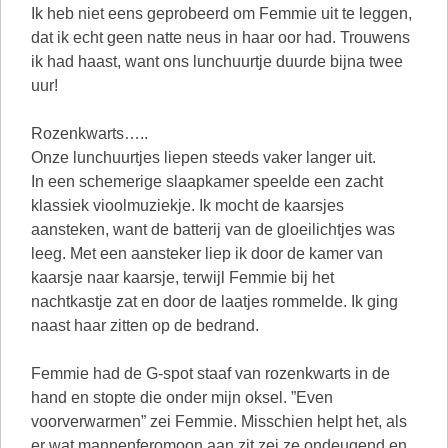
Ik heb niet eens geprobeerd om Femmie uit te leggen,
dat ik echt geen natte neus in haar oor had. Trouwens
ik had haast, want ons lunchuurtje duurde bijna twee
uur!
Rozenkwarts…..
Onze lunchuurtjes liepen steeds vaker langer uit.
In een schemerige slaapkamer speelde een zacht
klassiek vioolmuziekje. Ik mocht de kaarsjes
aansteken, want de batterij van de gloeilichtjes was
leeg. Met een aansteker liep ik door de kamer van
kaarsje naar kaarsje, terwijl Femmie bij het
nachtkastje zat en door de laatjes rommelde. Ik ging
naast haar zitten op de bedrand.
Femmie had de G-spot staaf van rozenkwarts in de
hand en stopte die onder mijn oksel. ”Even
voorverwarmen” zei Femmie. Misschien helpt het, als
er wat mannenferomoon aan zit zei ze ondeugend en