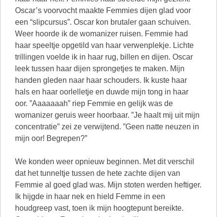
Oscar’s voorvocht maakte Femmies dijen glad voor
een “slipcursus”. Oscar kon brutaler gaan schuiven.
Weer hoorde ik de womanizer ruisen. Femmie had
haar speeltje opgetild van haar verwenplekje. Lichte
trillingen voelde ik in haar rug, billen en dijen. Oscar
leek tussen haar dijen sprongetjes te maken. Mijn
handen gleden naar haar schouders. Ik kuste haar
hals en haar oorlelletje en duwde mijn tong in haar
oor. ”Aaaaaaah” riep Femmie en gelijk was de
womanizer geruis weer hoorbaar. ”Je haalt mij uit mijn
concentratie” zei ze verwijtend. ”Geen natte neuzen in
mijn oor! Begrepen?”
We konden weer opnieuw beginnen. Met dit verschil
dat het tunneltje tussen de hete zachte dijen van
Femmie al goed glad was. Mijn stoten werden heftiger.
Ik hijgde in haar nek en hield Femme in een
houdgreep vast, toen ik mijn hoogtepunt bereikte.