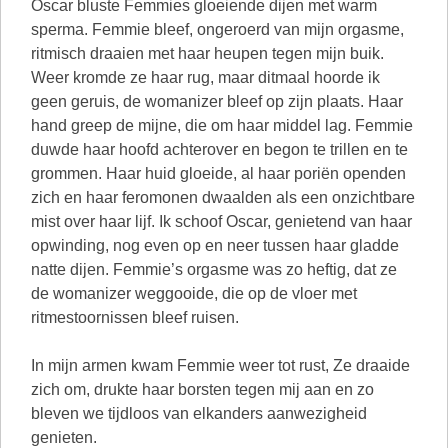
Oscar bluste Femmies gloeiende dijen met warm
sperma. Femmie bleef, ongeroerd van mijn orgasme,
ritmisch draaien met haar heupen tegen mijn buik.
Weer kromde ze haar rug, maar ditmaal hoorde ik
geen geruis, de womanizer bleef op zijn plaats. Haar
hand greep de mijne, die om haar middel lag. Femmie
duwde haar hoofd achterover en begon te trillen en te
grommen. Haar huid gloeide, al haar poriën openden
zich en haar feromonen dwaalden als een onzichtbare
mist over haar lijf. Ik schoof Oscar, genietend van haar
opwinding, nog even op en neer tussen haar gladde
natte dijen. Femmie’s orgasme was zo heftig, dat ze
de womanizer weggooide, die op de vloer met
ritmestoornissen bleef ruisen.
In mijn armen kwam Femmie weer tot rust, Ze draaide
zich om, drukte haar borsten tegen mij aan en zo
bleven we tijdloos van elkanders aanwezigheid
genieten.