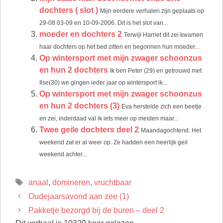
dochters ( slot )
Mijn eerdere verhalen zijn geplaats op
29-08 03-09 en 10-09-2006. Dit is het slot van...
moeder en dochters 2
Terwijl Harriet dit zei kwamen
haar dochters op het bed zitten en begonnen hun moeder...
Op wintersport met mijn zwager schoonzus
en hun 2 dochters
Ik ben Peter (29) en getrouwd met
Ilse(30) we gingen ieder jaar op wintersport ik...
Op wintersport met mijn zwager schoonzus
en hun 2 dochters (3)
Eva herstelde zich een beetje
en zei, inderdaad val ik iets meer op meiden maar...
Twee geile dochters deel 2
Maandagochtend. Het
weekend zat er al weer op. Ze hadden een heerlijk geil
weekend achter...
Tags
anaal
,
domineren
,
vruchtbaar
Oudejaarsavond aan zee (1)
Pakketje bezorgd bij de buren – deel 2