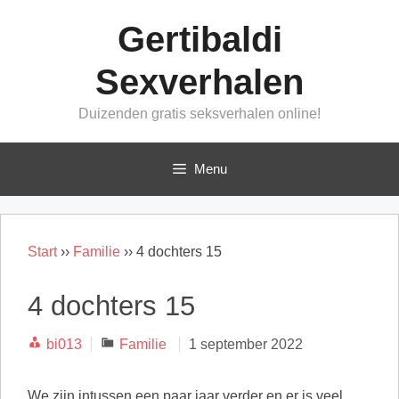
Ga
Gertibaldi
naar
de
Sexverhalen
inhoud
Duizenden gratis seksverhalen online!
Menu
Start
››
Familie
››
4 dochters 15
4 dochters 15
Categorieën
bi013
Familie
1 september 2022
We zijn intussen een paar jaar verder en er is veel