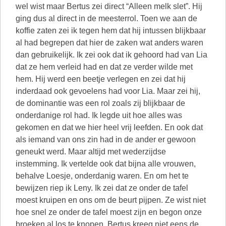
wel wist maar Bertus zei direct “Alleen melk slet”. Hij
ging dus al direct in de meesterrol. Toen we aan de
koffie zaten zei ik tegen hem dat hij intussen blijkbaar
al had begrepen dat hier de zaken wat anders waren
dan gebruikelijk. Ik zei ook dat ik gehoord had van Lia
dat ze hem verleid had en dat ze verder wilde met
hem. Hij werd een beetje verlegen en zei dat hij
inderdaad ook gevoelens had voor Lia. Maar zei hij,
de dominantie was een rol zoals zij blijkbaar de
onderdanige rol had. Ik legde uit hoe alles was
gekomen en dat we hier heel vrij leefden. En ook dat
als iemand van ons zin had in de ander er gewoon
geneukt werd. Maar altijd met wederzijdse
instemming. Ik vertelde ook dat bijna alle vrouwen,
behalve Loesje, onderdanig waren. En om het te
bewijzen riep ik Leny. Ik zei dat ze onder de tafel
moest kruipen en ons om de beurt pijpen. Ze wist niet
hoe snel ze onder de tafel moest zijn en begon onze
broeken al los te knopen. Bertus kreeg niet eens de