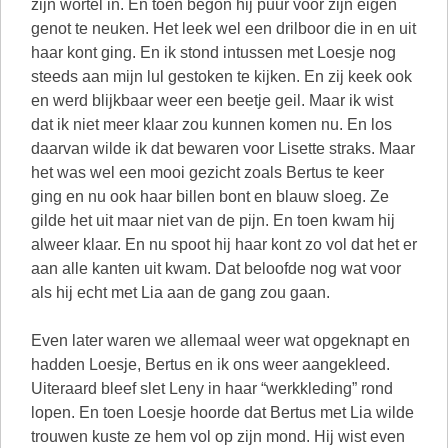
zijn wortel in. En toen begon hij puur voor zijn eigen
genot te neuken. Het leek wel een drilboor die in en uit
haar kont ging. En ik stond intussen met Loesje nog
steeds aan mijn lul gestoken te kijken. En zij keek ook
en werd blijkbaar weer een beetje geil. Maar ik wist
dat ik niet meer klaar zou kunnen komen nu. En los
daarvan wilde ik dat bewaren voor Lisette straks. Maar
het was wel een mooi gezicht zoals Bertus te keer
ging en nu ook haar billen bont en blauw sloeg. Ze
gilde het uit maar niet van de pijn. En toen kwam hij
alweer klaar. En nu spoot hij haar kont zo vol dat het er
aan alle kanten uit kwam. Dat beloofde nog wat voor
als hij echt met Lia aan de gang zou gaan.
Even later waren we allemaal weer wat opgeknapt en
hadden Loesje, Bertus en ik ons weer aangekleed.
Uiteraard bleef slet Leny in haar “werkkleding” rond
lopen. En toen Loesje hoorde dat Bertus met Lia wilde
trouwen kuste ze hem vol op zijn mond. Hij wist even