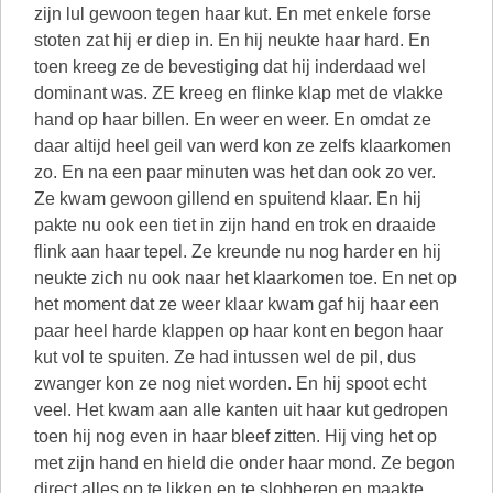
zijn lul gewoon tegen haar kut. En met enkele forse
stoten zat hij er diep in. En hij neukte haar hard. En
toen kreeg ze de bevestiging dat hij inderdaad wel
dominant was. ZE kreeg en flinke klap met de vlakke
hand op haar billen. En weer en weer. En omdat ze
daar altijd heel geil van werd kon ze zelfs klaarkomen
zo. En na een paar minuten was het dan ook zo ver.
Ze kwam gewoon gillend en spuitend klaar. En hij
pakte nu ook een tiet in zijn hand en trok en draaide
flink aan haar tepel. Ze kreunde nu nog harder en hij
neukte zich nu ook naar het klaarkomen toe. En net op
het moment dat ze weer klaar kwam gaf hij haar een
paar heel harde klappen op haar kont en begon haar
kut vol te spuiten. Ze had intussen wel de pil, dus
zwanger kon ze nog niet worden. En hij spoot echt
veel. Het kwam aan alle kanten uit haar kut gedropen
toen hij nog even in haar bleef zitten. Hij ving het op
met zijn hand en hield die onder haar mond. Ze begon
direct alles op te likken en te slobberen en maakte