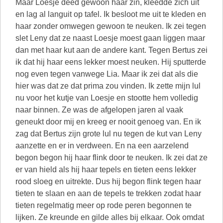
Maar Loesje deed gewoon haar zin, kleedde zich uit
en lag al languit op tafel. Ik besloot me uit te kleden en
haar zonder omwegen gewoon te neuken. Ik zei tegen
slet Leny dat ze naast Loesje moest gaan liggen maar
dan met haar kut aan de andere kant. Tegen Bertus zei
ik dat hij haar eens lekker moest neuken. Hij sputterde
nog even tegen vanwege Lia. Maar ik zei dat als die
hier was dat ze dat prima zou vinden. Ik zette mijn lul
nu voor het kutje van Loesje en stootte hem volledig
naar binnen. Ze was de afgelopen jaren al vaak
geneukt door mij en kreeg er nooit genoeg van. En ik
zag dat Bertus zijn grote lul nu tegen de kut van Leny
aanzette en er in verdween. En na een aarzelend
begon begon hij haar flink door te neuken. Ik zei dat ze
er van hield als hij haar tepels en tieten eens lekker
rood sloeg en uitrekte. Dus hij begon flink tegen haar
tieten te slaan en aan de tepels te trekken zodat haar
tieten regelmatig meer op rode peren begonnen te
lijken. Ze kreunde en gilde alles bij elkaar. Ook omdat