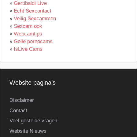
»
Gertibaldi Live
»
Echt Sexcontact
»
Veilig Sexcammen
»
Sexcam ook
»
Webcamtips
»
Geile pornocams
»
IsLive Cams
Website pagina’s
Disclaimer
Contact
Veel gestelde vragen
Website Nieuws