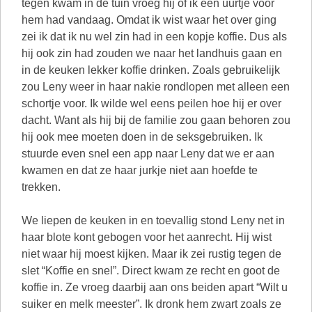
tegen kwam in de tuin vroeg hij of ik een uurtje voor
hem had vandaag. Omdat ik wist waar het over ging
zei ik dat ik nu wel zin had in een kopje koffie. Dus als
hij ook zin had zouden we naar het landhuis gaan en
in de keuken lekker koffie drinken. Zoals gebruikelijk
zou Leny weer in haar nakie rondlopen met alleen een
schortje voor. Ik wilde wel eens peilen hoe hij er over
dacht. Want als hij bij de familie zou gaan behoren zou
hij ook mee moeten doen in de seksgebruiken. Ik
stuurde even snel een app naar Leny dat we er aan
kwamen en dat ze haar jurkje niet aan hoefde te
trekken.
We liepen de keuken in en toevallig stond Leny net in
haar blote kont gebogen voor het aanrecht. Hij wist
niet waar hij moest kijken. Maar ik zei rustig tegen de
slet “Koffie en snel”. Direct kwam ze recht en goot de
koffie in. Ze vroeg daarbij aan ons beiden apart “Wilt u
suiker en melk meester”. Ik dronk hem zwart zoals ze