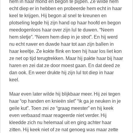
hem in haar mond en begon te pijpen. Ze wilde hem
echt diep er in hebben en probeerde hem echt in haar
keel te krijgen. Hij begon al snel te kreunen en
plotseling legde hij zijn hand op haar hoofd en begon
meedogenloos haar over zijn lul te duwen. “Neem
hem sletje”. “Neem hem diep in je strot”. En hij werd
nu echt ruwer en duwde haar tot aan zijn ballen in
haar keeltje. Ze kokte flink en toen hij haar los liet kon
ze net op tijd terugtrekken. Maar hij pakte haar bij haar
haren en zei dat ze door moest gaan. En dat deed ze
dan ook. En weer drukte hij zijn lul tot diep in haar
keel.
Maar even later wilde hij blijkbaar meer. Hij zei tegen
haar “op handen en knieën slet” “ik ga je neuken in je
geile kut”. Toen zei ze “graag meester” en hij keek
even verbaasd maar reageerde niet verder. Hij
kleedde zich nu helemaal uit en ging achter haar
zitten. Hij keek niet of ze nat genoeg was maar zette