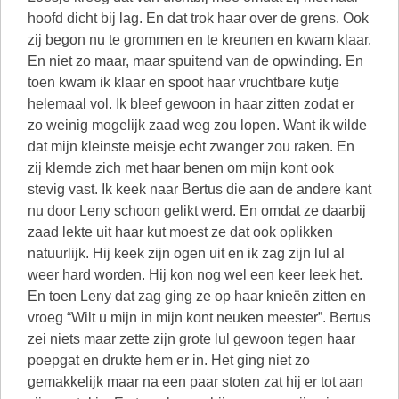
hoofd dicht bij lag. En dat trok haar over de grens. Ook
zij begon nu te grommen en te kreunen en kwam klaar.
En niet zo maar, maar spuitend van de opwinding. En
toen kwam ik klaar en spoot haar vruchtbare kutje
helemaal vol. Ik bleef gewoon in haar zitten zodat er
zo weinig mogelijk zaad weg zou lopen. Want ik wilde
dat mijn kleinste meisje echt zwanger zou raken. En
zij klemde zich met haar benen om mijn kont ook
stevig vast. Ik keek naar Bertus die aan de andere kant
nu door Leny schoon gelikt werd. En omdat ze daarbij
zaad lekte uit haar kut moest ze dat ook oplikken
natuurlijk. Hij keek zijn ogen uit en ik zag zijn lul al
weer hard worden. Hij kon nog wel een keer leek het.
En toen Leny dat zag ging ze op haar knieën zitten en
vroeg “Wilt u mijn in mijn kont neuken meester”. Bertus
zei niets maar zette zijn grote lul gewoon tegen haar
poepgat en drukte hem er in. Het ging niet zo
gemakkelijk maar na een paar stoten zat hij er tot aan