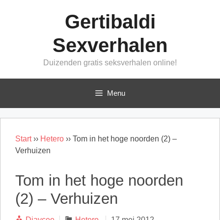
Ga
Gertibaldi
naar
de
Sexverhalen
inhoud
Duizenden gratis seksverhalen online!
Menu
Start
››
Hetero
››
Tom in het hoge noorden (2) –
Verhuizen
Tom in het hoge noorden
(2) – Verhuizen
Categorieën
Djaycee
Hetero
17 mei 2012