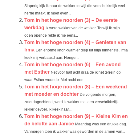
Slaperig kijk ik naar de wekker terwijl die verschrikkelijk veel
herrie maakt. Ik moet even...
Tom in het hoge noorden (3) – De eerste
werkdag
Ik werd wakker van de wekker. Terwijl ik mijn
ogen opende rekte ik me eens...
Tom in het hoge noorden (4) – Genieten van
Irma
Een enorme knor kwam er diep uit mijn binnenste. Irma
keek mij verbaasd aan. Honger...
Tom in het hoge noorden (6) – Een avond
met Esther
Net voor half acht draaide ik het terrein op
waar Esther woonde. Met recht een...
Tom in het hoge noorden (8) – Een weekend
met moeder en dochter
De volgende morgen,
zaterdagochtend, werd ik wakker met een verschrikkelijk
lekker gevoel. Ik keek naar...
Tom in het hoge noorden (9) – Kleine Kim en
de belofte aan Janice
Maandag was een drukke dag.
Vanmorgen toen ik wakker was geworden in de armen van...