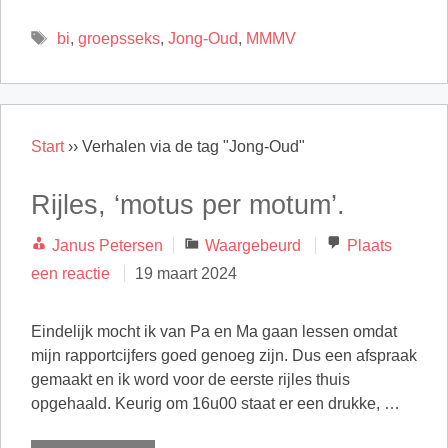
Tags
bi
,
groepsseks
,
Jong-Oud
,
MMMV
Start
››
Verhalen via de tag "Jong-Oud"
Rijles, ‘motus per motum’.
Categorieën
Janus Petersen
Waargebeurd
Plaats
een reactie
19 maart 2024
Eindelijk mocht ik van Pa en Ma gaan lessen omdat
mijn rapportcijfers goed genoeg zijn. Dus een afspraak
gemaakt en ik word voor de eerste rijles thuis
opgehaald. Keurig om 16u00 staat er een drukke, …