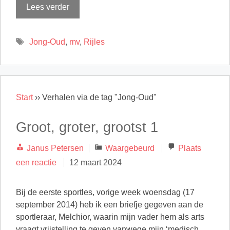
Lees verder
Tags
Jong-Oud
,
mv
,
Rijles
Start
››
Verhalen via de tag "Jong-Oud"
Groot, groter, grootst 1
Categorieën
Janus Petersen
Waargebeurd
Plaats
een reactie
12 maart 2024
Bij de eerste sportles, vorige week woensdag (17
september 2014) heb ik een briefje gegeven aan de
sportleraar, Melchior, waarin mijn vader hem als arts
vraagt vrijstelling te geven vanwege mijn ‘medisch