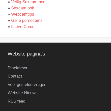
»
Veilig Sexcammen
»
Sexcam ook
»
Webcamtips
»
Geile pornocams
»
IsLive Cams
Website pagina’s
Disclaimer
Contact
Veel gestelde vragen
Website Nieuws
RSS feed