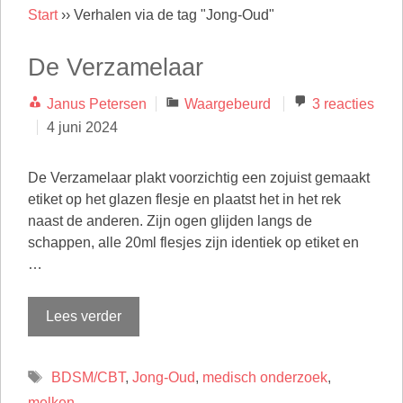
Start
››
Verhalen via de tag "Jong-Oud"
De Verzamelaar
Categorieën
Janus Petersen
Waargebeurd
3 reacties
4 juni 2024
De Verzamelaar plakt voorzichtig een zojuist gemaakt
etiket op het glazen flesje en plaatst het in het rek
naast de anderen. Zijn ogen glijden langs de
schappen, alle 20ml flesjes zijn identiek op etiket en
…
Lees verder
Tags
BDSM/CBT
,
Jong-Oud
,
medisch onderzoek
,
melken