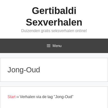
Ga
Gertibaldi
naar
de
Sexverhalen
inhoud
Duizenden gratis seksverhalen online!
Menu
Jong-Oud
Start
››
Verhalen via de tag "Jong-Oud"