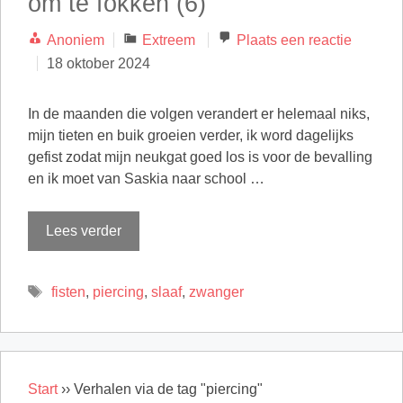
om te fokken (6)
Categorieën
Anoniem
Extreem
Plaats een reactie
18 oktober 2024
In de maanden die volgen verandert er helemaal niks,
mijn tieten en buik groeien verder, ik word dagelijks
gefist zodat mijn neukgat goed los is voor de bevalling
en ik moet van Saskia naar school …
Lees verder
Tags
fisten
,
piercing
,
slaaf
,
zwanger
Start
››
Verhalen via de tag "piercing"