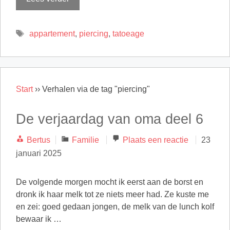
Tags
appartement
,
piercing
,
tatoeage
Start
››
Verhalen via de tag "piercing"
De verjaardag van oma deel 6
Categorieën
Bertus
Familie
Plaats een reactie
23
januari 2025
De volgende morgen mocht ik eerst aan de borst en
dronk ik haar melk tot ze niets meer had. Ze kuste me
en zei: goed gedaan jongen, de melk van de lunch kolf
bewaar ik …