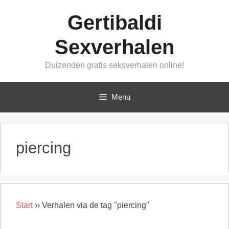
Ga
Gertibaldi
naar
de
Sexverhalen
inhoud
Duizenden gratis seksverhalen online!
Menu
piercing
Start
››
Verhalen via de tag "piercing"