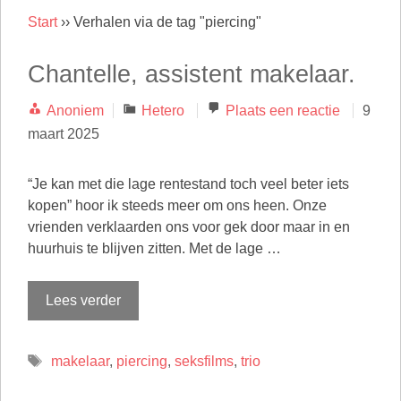
Start
››
Verhalen via de tag "piercing"
Chantelle, assistent makelaar.
Categorieën
Anoniem
Hetero
Plaats een reactie
9
maart 2025
“Je kan met die lage rentestand toch veel beter iets
kopen” hoor ik steeds meer om ons heen. Onze
vrienden verklaarden ons voor gek door maar in en
huurhuis te blijven zitten. Met de lage …
Lees verder
Tags
makelaar
,
piercing
,
seksfilms
,
trio