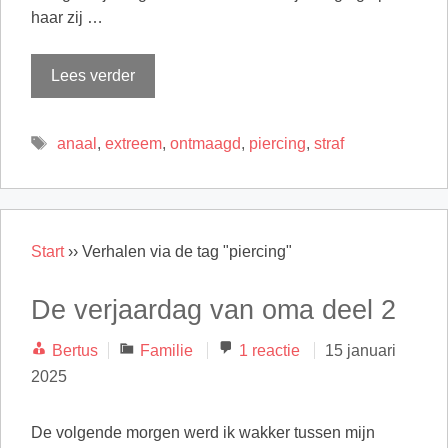
haar zij …
Lees verder
Tags
anaal
,
extreem
,
ontmaagd
,
piercing
,
straf
Start
››
Verhalen via de tag "piercing"
De verjaardag van oma deel 2
Categorieën
Bertus
Familie
1 reactie
15 januari
2025
De volgende morgen werd ik wakker tussen mijn