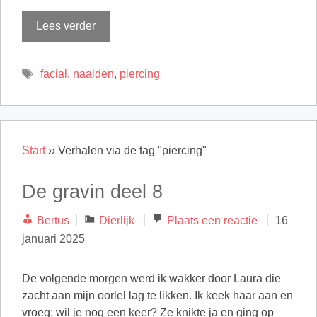
Lees verder
Tags
facial
,
naalden
,
piercing
Start
››
Verhalen via de tag "piercing"
De gravin deel 8
Categorieën
Bertus
Dierlijk
Plaats een reactie
16
januari 2025
De volgende morgen werd ik wakker door Laura die
zacht aan mijn oorlel lag te likken. Ik keek haar aan en
vroeg: wil je nog een keer? Ze knikte ja en ging op