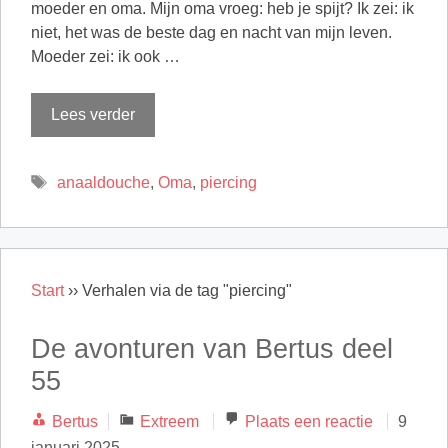
moeder en oma. Mijn oma vroeg: heb je spijt? Ik zei: ik
niet, het was de beste dag en nacht van mijn leven.
Moeder zei: ik ook …
Lees verder
Tags
anaaldouche
,
Oma
,
piercing
Start
››
Verhalen via de tag "piercing"
De avonturen van Bertus deel
55
Categorieën
Bertus
Extreem
Plaats een reactie
9
januari 2025