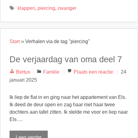
Tags
klappen
,
piercing
,
zwanger
Start
››
Verhalen via de tag "piercing"
De verjaardag van oma deel 7
Categorieën
Bertus
Familie
Plaats een reactie
24
januari 2025
Ik liep de flat in en ging naar het appartement van Els.
Ik deed de deur open en zag haar met haar twee
dochters aan tafel zitten. Ik stelde me voor en liep naar
Els …
Lees verder