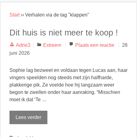
Start
››
Verhalen via de tag "klappen"
Dit huis is niet meer te koop !
Categorieën
Adrie3
Extreem
Plaats een reactie
28
juni 2026
Sophie lag bezweet en voldaan tegen Lucas aan, haar
vingers speelden nog steeds met zijn halfharde,
plakkerige pik. Ze voelde hoe hij langzaam weer
begon te zwellen onder haar aanraking. “Misschien
moet ik dat ‘Te …
Lees verder