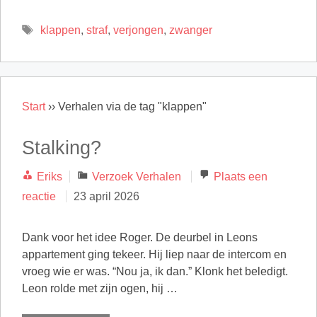
Tags
klappen
,
straf
,
verjongen
,
zwanger
Start
››
Verhalen via de tag "klappen"
Stalking?
Categorieën
Eriks
Verzoek Verhalen
Plaats een
reactie
23 april 2026
Dank voor het idee Roger. De deurbel in Leons
appartement ging tekeer. Hij liep naar de intercom en
vroeg wie er was. “Nou ja, ik dan.” Klonk het beledigt.
Leon rolde met zijn ogen, hij …