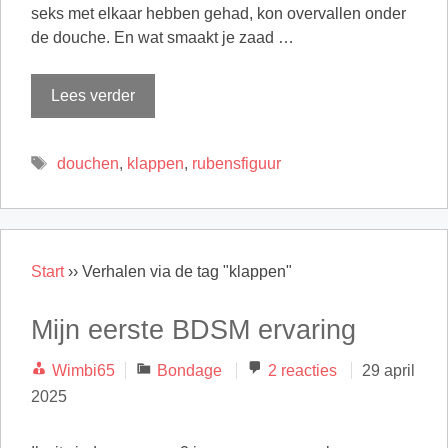
seks met elkaar hebben gehad, kon overvallen onder
de douche. En wat smaakt je zaad …
Lees verder
Tags
douchen
,
klappen
,
rubensfiguur
Start
››
Verhalen via de tag "klappen"
Mijn eerste BDSM ervaring
Categorieën
Wimbi65
Bondage
2 reacties
29 april
2025