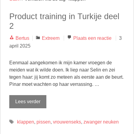
Product training in Turkije deel
2
Categorieën
Bertus
Extreem
Plaats een reactie
3
april 2025
Eenmaal aangekomen ik mijn kamer vroegen de
meiden wat ik wilde doen. Ik liep naar Selin en zei
tegen haar: jij komt zo meteen als eerste aan de beurt.
Pinar moet wachten op haar verrassing. …
Lees verder
Tags
klappen
,
pissen
,
vrouwenseks
,
zwanger neuken