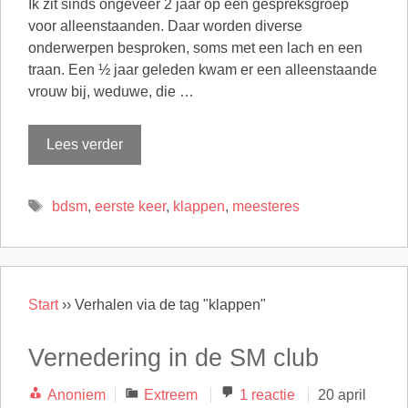
Ik zit sinds ongeveer 2 jaar op een gespreksgroep
voor alleenstaanden. Daar worden diverse
onderwerpen besproken, soms met een lach en een
traan. Een ½ jaar geleden kwam er een alleenstaande
vrouw bij, weduwe, die …
Lees verder
Tags
bdsm
,
eerste keer
,
klappen
,
meesteres
Start
››
Verhalen via de tag "klappen"
Vernedering in de SM club
Categorieën
Anoniem
Extreem
1 reactie
20 april