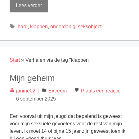
Lees verder
Tags
hard
,
klappen
,
onderdanig
,
seksobject
Start
››
Verhalen via de tag "klappen"
Mijn geheim
Categorieën
janine02
Extreem
Plaats een reactie
6 september 2025
Een voorval uit mijn jeugd dat bepalend is geweest
voor mijn seksuele gevoelens voor de rest van mijn
leven. Ik moet 14 of bijna 15 jaar zijn geweest toen ik
bij een vriend thuis was …