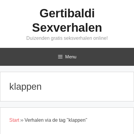
Ga
Gertibaldi
naar
de
Sexverhalen
inhoud
Duizenden gratis seksverhalen online!
Menu
klappen
Start
››
Verhalen via de tag "klappen"