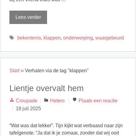
Lees verder
Tags
bekentenis
,
klappen
,
onderwerping
,
waargebeurd
Start
››
Verhalen via de tag "klappen"
Lientje overvalt hem
Categorieën
Croupade
Hetero
Plaats een reactie
18 juli 2025
“Wat was dat lekker”. Tijn kijkt wat verbaasd naar zijn
tafelgenote. “Ja dat ik je zomaar, zonder dat wij ooit