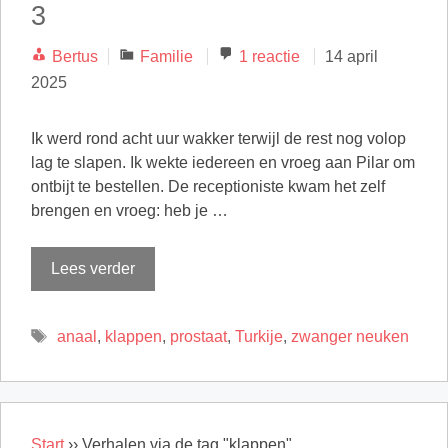
3
Categorieën
Bertus
Familie
1 reactie
14 april
2025
Ik werd rond acht uur wakker terwijl de rest nog volop
lag te slapen. Ik wekte iedereen en vroeg aan Pilar om
ontbijt te bestellen. De receptioniste kwam het zelf
brengen en vroeg: heb je …
Lees verder
Tags
anaal
,
klappen
,
prostaat
,
Turkije
,
zwanger neuken
Start
››
Verhalen via de tag "klappen"