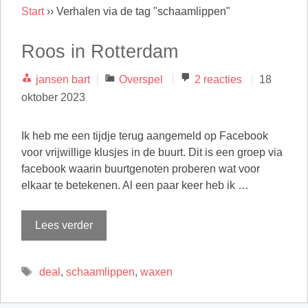
Start
››
Verhalen via de tag "schaamlippen"
Roos in Rotterdam
Categorieën
jansen bart
Overspel
2 reacties
18
oktober 2023
Ik heb me een tijdje terug aangemeld op Facebook
voor vrijwillige klusjes in de buurt. Dit is een groep via
facebook waarin buurtgenoten proberen wat voor
elkaar te betekenen. Al een paar keer heb ik …
Lees verder
Tags
deal
,
schaamlippen
,
waxen