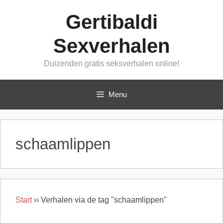
Ga
Gertibaldi
naar
de
Sexverhalen
inhoud
Duizenden gratis seksverhalen online!
Menu
schaamlippen
Start
››
Verhalen via de tag "schaamlippen"