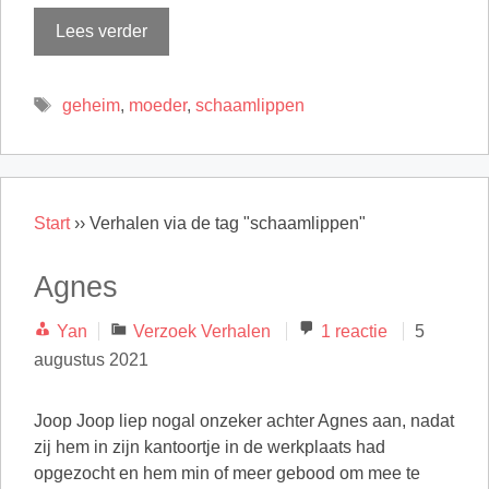
Lees verder
Tags
geheim
,
moeder
,
schaamlippen
Start
››
Verhalen via de tag "schaamlippen"
Agnes
Categorieën
Yan
Verzoek Verhalen
1 reactie
5
augustus 2021
Joop Joop liep nogal onzeker achter Agnes aan, nadat
zij hem in zijn kantoortje in de werkplaats had
opgezocht en hem min of meer gebood om mee te