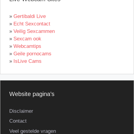
»
Gertibaldi Live
»
Echt Sexcontact
»
Veilig Sexcammen
»
Sexcam ook
»
Webcamtips
»
Geile pornocams
»
IsLive Cams
Website pagina’s
Disclaimer
Contact
Veel gestelde vragen