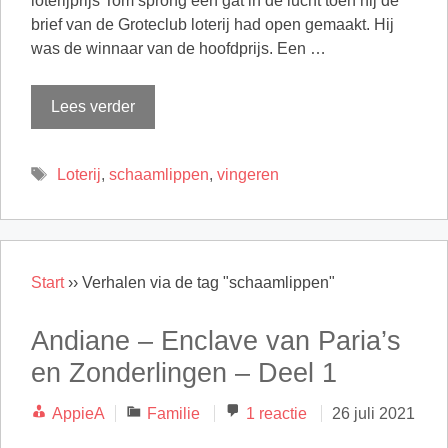
loterijprijs Tom sprong een gat in de lucht toen hij de
brief van de Groteclub loterij had open gemaakt. Hij
was de winnaar van de hoofdprijs. Een …
Lees verder
Tags
Loterij
,
schaamlippen
,
vingeren
Start
››
Verhalen via de tag "schaamlippen"
Andiane – Enclave van Paria’s
en Zonderlingen – Deel 1
Categorieën
AppieA
Familie
1 reactie
26 juli 2021