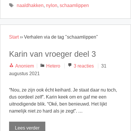
Tags
naaldhakken
,
nylon
,
schaamlippen
Start
››
Verhalen via de tag "schaamlippen"
Karin van vroeger deel 3
Categorieën
Anoniem
Hetero
3 reacties
31
augustus 2021
“Nou, ze zijn ook écht keihard. Je staat daar nu toch,
dus oordeel zelf”. Karin keek om en gaf me een
uitnodigende blik. “Oké, ben benieuwd. Het lijkt
namelijk niet zo hard als je zegt”. …
Lees verder