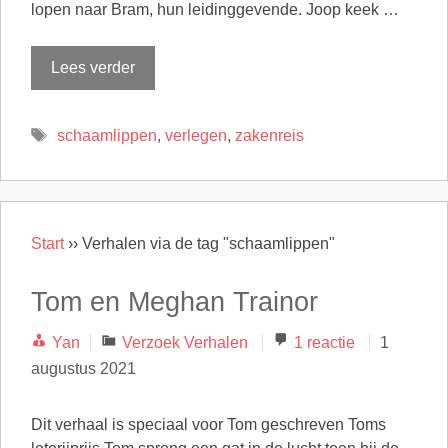
lopen naar Bram, hun leidinggevende. Joop keek …
Lees verder
Tags
schaamlippen
,
verlegen
,
zakenreis
Start
››
Verhalen via de tag "schaamlippen"
Tom en Meghan Trainor
Categorieën
Yan
Verzoek Verhalen
1 reactie
1
augustus 2021
Dit verhaal is speciaal voor Tom geschreven Toms