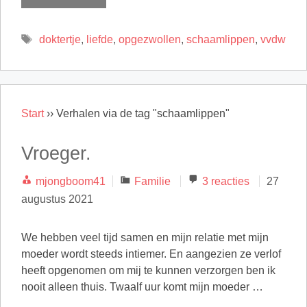
Tags
doktertje
,
liefde
,
opgezwollen
,
schaamlippen
,
vvdw
Start
››
Verhalen via de tag "schaamlippen"
Vroeger.
Categorieën
mjongboom41
Familie
3 reacties
27
augustus 2021
We hebben veel tijd samen en mijn relatie met mijn
moeder wordt steeds intiemer. En aangezien ze verlof
heeft opgenomen om mij te kunnen verzorgen ben ik
nooit alleen thuis. Twaalf uur komt mijn moeder …