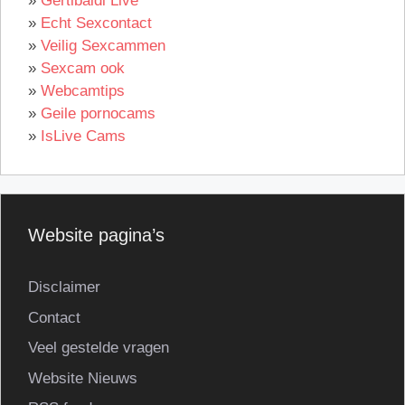
»
Gertibaldi Live
»
Echt Sexcontact
»
Veilig Sexcammen
»
Sexcam ook
»
Webcamtips
»
Geile pornocams
»
IsLive Cams
Website pagina’s
Disclaimer
Contact
Veel gestelde vragen
Website Nieuws