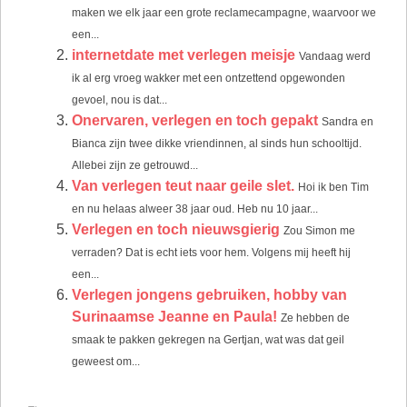
maken we elk jaar een grote reclamecampagne, waarvoor we
een...
internetdate met verlegen meisje
Vandaag werd
ik al erg vroeg wakker met een ontzettend opgewonden
gevoel, nou is dat...
Onervaren, verlegen en toch gepakt
Sandra en
Bianca zijn twee dikke vriendinnen, al sinds hun schooltijd.
Allebei zijn ze getrouwd...
Van verlegen teut naar geile slet.
Hoi ik ben Tim
en nu helaas alweer 38 jaar oud. Heb nu 10 jaar...
Verlegen en toch nieuwsgierig
Zou Simon me
verraden? Dat is echt iets voor hem. Volgens mij heeft hij
een...
Verlegen jongens gebruiken, hobby van
Surinaamse Jeanne en Paula!
Ze hebben de
smaak te pakken gekregen na Gertjan, wat was dat geil
geweest om...