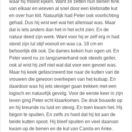
waar hij moest kijken. Want ze zetten hun benen flink
van elkaar en wreven al snel door een kletsnatte kut
en over hun klit. Natuurlijk had Peter ook voorlichting
gehad. Dus hij wist wel wat het allemaal was. Maar
dat is iets anders dan het in het echt zien. En de
natuur deed zijn werk. Want voor hij er zelf erg in had
stond zijn lul stijf vooruit en was ca. 18 cm en
behoorlijk dik ook. De dames keken hun ogen uit. En
Peter werd nu zo langzamerhand ook steeds geiler,
ook al wist hij zelf niet wat dat voor een gevoel was.
Maar hij keek gefascineerd toe naar de kutten van de
vrouwen die gewoon overliepen van het kutsap. En
daardoor was hij iets steviger gaan trekken met een
logisch en natuurlijk gevolg. Voor de eerste keer in zijn
leven ging Peter echt klaarkomen. De druk bouwde op
en hij kreunde nu luid en stevig. En toen kwam het. Hij
begon te spuiten. En zelfs zo hard dat hij tot aan de
beide kutten spoot. Hij bleef spuiten en veel daarvan
kwam op de benen en de kut van Carola en Anke.