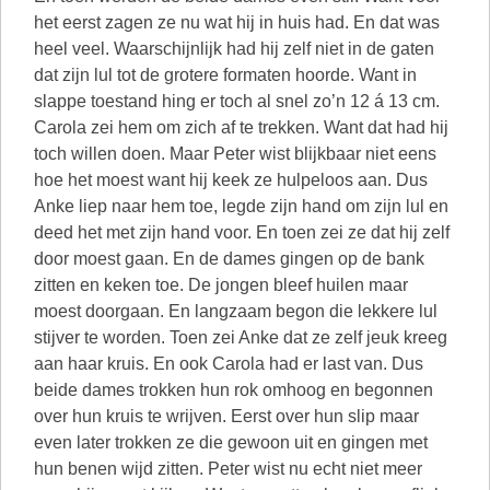
het eerst zagen ze nu wat hij in huis had. En dat was
heel veel. Waarschijnlijk had hij zelf niet in de gaten
dat zijn lul tot de grotere formaten hoorde. Want in
slappe toestand hing er toch al snel zo’n 12 á 13 cm.
Carola zei hem om zich af te trekken. Want dat had hij
toch willen doen. Maar Peter wist blijkbaar niet eens
hoe het moest want hij keek ze hulpeloos aan. Dus
Anke liep naar hem toe, legde zijn hand om zijn lul en
deed het met zijn hand voor. En toen zei ze dat hij zelf
door moest gaan. En de dames gingen op de bank
zitten en keken toe. De jongen bleef huilen maar
moest doorgaan. En langzaam begon die lekkere lul
stijver te worden. Toen zei Anke dat ze zelf jeuk kreeg
aan haar kruis. En ook Carola had er last van. Dus
beide dames trokken hun rok omhoog en begonnen
over hun kruis te wrijven. Eerst over hun slip maar
even later trokken ze die gewoon uit en gingen met
hun benen wijd zitten. Peter wist nu echt niet meer