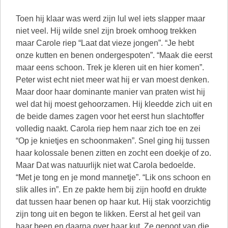
Toen hij klaar was werd zijn lul wel iets slapper maar
niet veel. Hij wilde snel zijn broek omhoog trekken
maar Carole riep “Laat dat vieze jongen”. “Je hebt
onze kutten en benen ondergespoten”. “Maak die eerst
maar eens schoon. Trek je kleren uit en hier komen”.
Peter wist echt niet meer wat hij er van moest denken.
Maar door haar dominante manier van praten wist hij
wel dat hij moest gehoorzamen. Hij kleedde zich uit en
de beide dames zagen voor het eerst hun slachtoffer
volledig naakt. Carola riep hem naar zich toe en zei
“Op je knietjes en schoonmaken”. Snel ging hij tussen
haar kolossale benen zitten en zocht een doekje of zo.
Maar Dat was natuurlijk niet wat Carola bedoelde.
“Met je tong en je mond mannetje”. “Lik ons schoon en
slik alles in”. En ze pakte hem bij zijn hoofd en drukte
dat tussen haar benen op haar kut. Hij stak voorzichtig
zijn tong uit en begon te likken. Eerst al het geil van
haar been en daarna over haar kut. Ze genoot van die