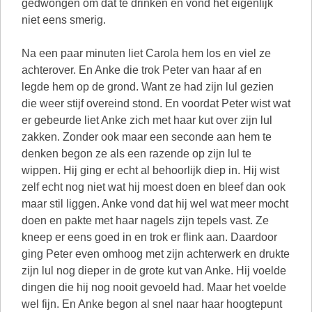
gedwongen om dat te drinken en vond het eigenlijk
niet eens smerig.
Na een paar minuten liet Carola hem los en viel ze
achterover. En Anke die trok Peter van haar af en
legde hem op de grond. Want ze had zijn lul gezien
die weer stijf overeind stond. En voordat Peter wist wat
er gebeurde liet Anke zich met haar kut over zijn lul
zakken. Zonder ook maar een seconde aan hem te
denken begon ze als een razende op zijn lul te
wippen. Hij ging er echt al behoorlijk diep in. Hij wist
zelf echt nog niet wat hij moest doen en bleef dan ook
maar stil liggen. Anke vond dat hij wel wat meer mocht
doen en pakte met haar nagels zijn tepels vast. Ze
kneep er eens goed in en trok er flink aan. Daardoor
ging Peter even omhoog met zijn achterwerk en drukte
zijn lul nog dieper in de grote kut van Anke. Hij voelde
dingen die hij nog nooit gevoeld had. Maar het voelde
wel fijn. En Anke begon al snel naar haar hoogtepunt