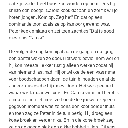
dat zijn vader heel boos zou worden op hem. Dus hij
knikte een beetje. Carole keek dat aan en zei “Ik wil je
horen jongen. Kom op. Zeg het” En dat op een
dominantie toon zoals ze op kantoor gewend was.
Peter keek omlaag en zei toen zachtjes “Dat is goed
mevrouw Carola”.
De volgende dag kon hij al aan de gang en dat ging
een aantal weken zo door. Het werk beviel hem wel en
hij kon meestal lekker rustig alleen werken zodat hij
van niemand last had. Hij ontwikkelde een vast ritme
voor boodschappen doen, de tuin bijhouden en al de
andere klusjes die hij moest doen. Het was geenecht
zwaar werk maar wel veel. En Carola vond het heerlijk
omdat ze nu niet meer zo hoefde te sjouwen. Op een
gegeven moment was ze eens een keer eerder thuis
en toen zag ze Peter in de tuin bezig. Hij droeg een
korte broek en verder niks. En in die korte broek zag
ze op de goede plek een dikke bobbel zitten. Dit was