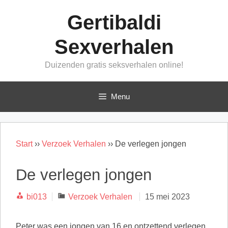
Ga
Gertibaldi
naar
de
Sexverhalen
inhoud
Duizenden gratis seksverhalen online!
Menu
Start
››
Verzoek Verhalen
››
De verlegen jongen
De verlegen jongen
Categorieën
bi013
Verzoek Verhalen
15 mei 2023
Peter was een jongen van 16 en ontzettend verlegen.