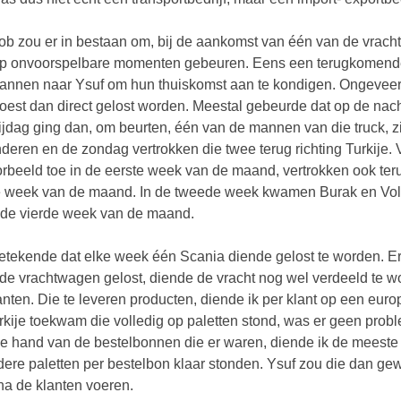
job zou er in bestaan om, bij de aankomst van één van de vracht
p onvoorspelbare momenten gebeuren. Eens een terugkomende 
annen naar Ysuf om hun thuiskomst aan te kondigen. Ongeveer 
oest dan direct gelost worden. Meestal gebeurde dat op de na
ijdag ging dan, om beurten, één van de mannen van die truck, zi
deren en de zondag vertrokken die twee terug richting Turkije.
orbeeld toe in de eerste week van de maand, vertrokken ook te
 week van de maand. In de tweede week kwamen Burak en Volk
 de vierde week van de maand.
etekende dat elke week één Scania diende gelost te worden. Er 
de vrachtwagen gelost, diende de vracht nog wel verdeeld te wo
anten. Die te leveren producten, diende ik per klant op een europa
urkije toekwam die volledig op paletten stond, was er geen pro
e hand van de bestelbonnen die er waren, diende ik de meeste 
ere paletten per bestelbon klaar stonden. Ysuf zou die dan gew
na de klanten voeren.