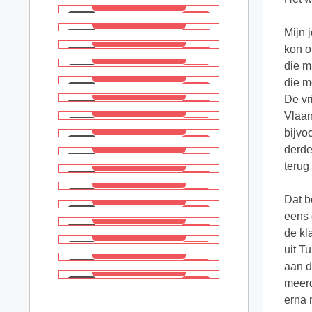
Mijn 
kon o
die m
die m
De vr
Vlaan
bijvo
derde
terug
Dat b
eens 
de kl
uit T
aan d
meerd
erna 