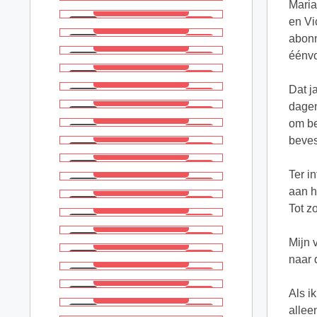
Maria
en Vi
abonn
éénvo
Dat j
dagen
om be
beves
Ter i
aan h
Tot z
Mijn 
naar 
Als i
allee