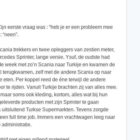
Zijn eerste vraag was : “heb je er een probleem mee
: “neen”.
cania trekkers en twee opleggers van zestien meter,
cedes Sprinter, lange versie. Ysuf, de oudste had
 de week met zo’n Scania naar Turkije en kwamen de
l terugkwamen, zelf met de andere Scania op naar
 eten. Per koppel reed de éne terwijl de andere
 te rijden. Vanuit Turkije brachten zij van alles mee.
n, maar soms ook kleding, kortom, alles wat bij hun
eleverde producten met zijn Sprinter te gaan
a uitsluitend Turkse Supermarkten. Tevens zorgde
 een full time job. Immers een vrachtwagen leeg naar
 administratie.
rijf met eigen rollend materieel.