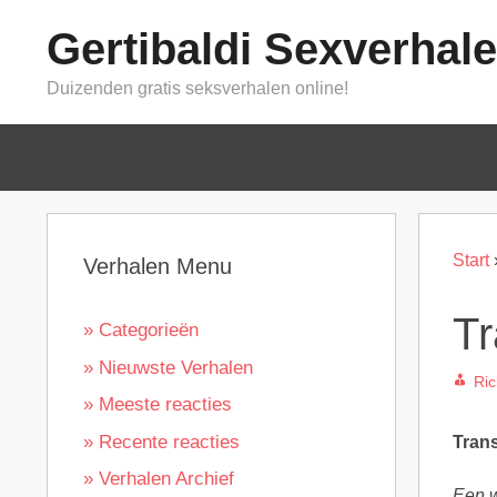
Ga
Gertibaldi Sexverhal
naar
de
Duizenden gratis seksverhalen online!
inhoud
Start
Verhalen Menu
Tr
» Categorieën
» Nieuwste Verhalen
Ri
» Meeste reacties
» Recente reacties
Trans
» Verhalen Archief
Een w