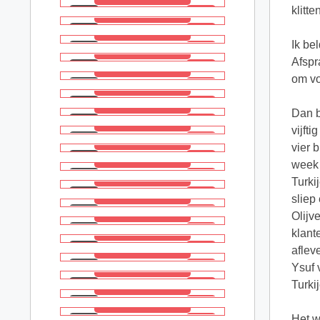
klitt
Ik be
Afspr
om vo
Dan b
vijft
vier 
week 
Turki
sliep
Olijv
klant
aflev
Ysuf 
Turki
Het w