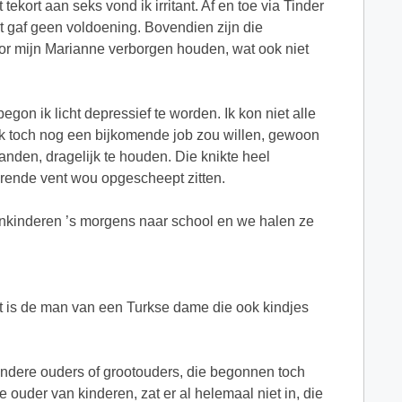
tekort aan seks vond ik irritant. Af en toe via Tinder
t gaf geen voldoening. Bovendien zijn die
or mijn Marianne verborgen houden, wat ook niet
egon ik licht depressief te worden. Ik kon niet alle
ik toch nog een bijkomende job zou willen, gewoon
aanden, dragelijk te houden. Die knikte heel
eurende vent wou opgescheept zitten.
einkinderen ’s morgens naar school en we halen ze
at is de man van een Turkse dame die ook kindjes
e andere ouders of grootouders, die begonnen toch
ouder van kinderen, zat er al helemaal niet in, die