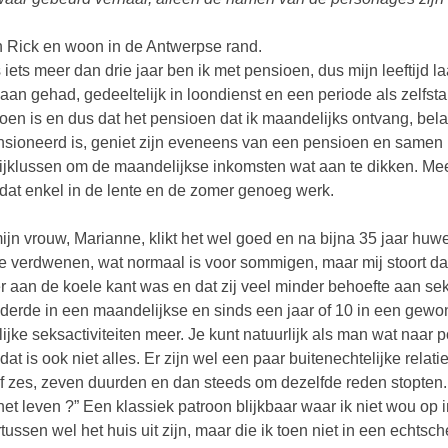
n Rick en woon in de Antwerpse rand.
 iets meer dan drie jaar ben ik met pensioen, dus mijn leeftijd
aan gehad, gedeeltelijk in loondienst en een periode als zelfst
oen is en dus dat het pensioen dat ik maandelijks ontvang, bela
sioneerd is, geniet zijn eveneens van een pensioen en samen 
ijklussen om de maandelijkse inkomsten wat aan te dikken. Meest
 dat enkel in de lente en de zomer genoeg werk.
ijn vrouw, Marianne, klikt het wel goed en na bijna 35 jaar huwe
e verdwenen, wat normaal is voor sommigen, maar mij stoort dat
r aan de koele kant was en dat zij veel minder behoefte aan seks
derde in een maandelijkse en sinds een jaar of 10 in een gewon
lijke seksactiviteiten meer. Je kunt natuurlijk als man wat naar 
dat is ook niet alles. Er zijn wel een paar buitenechtelijke rela
of zes, zeven duurden en dan steeds om dezelfde reden stopten
het leven ?” Een klassiek patroon blijkbaar waar ik niet wou op 
tussen wel het huis uit zijn, maar die ik toen niet in een echtsch