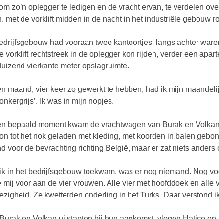
om zo’n oplegger te ledigen en de vracht ervan, te verdelen over
n, met de vorklift midden in de nacht in het industriële gebouw ro
edrijfsgebouw had vooraan twee kantoortjes, langs achter ware
e vorklift rechtstreek in de oplegger kon rijden, verder een apart
uizend vierkante meter opslagruimte.
n maand, vier keer zo gewerkt te hebben, had ik mijn maandeli
onkergrijs’. Ik was in mijn nopjes.
n bepaald moment kwam de vrachtwagen van Burak en Volkan to
n tot het nok geladen met kleding, met koorden in balen gebond
nd voor de bevrachting richting België, maar er zat niets ander
ik in het bedrijfsgebouw toekwam, was er nog niemand. Nog v
e mij voor aan de vier vrouwen. Alle vier met hoofddoek en alle 
zigheid. Ze kwetterden onderling in het Turks. Daar verstond ik 
Burak en Volkan uitstapten bij hun aankomst, vlogen Hatice en