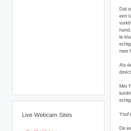
Dat o
een l
vorkl
hand.
te kl
echtg
mee h
Als é
direc
Met Y
tuink
echtg
Live Webcam Sites
Ysuf 
De ee