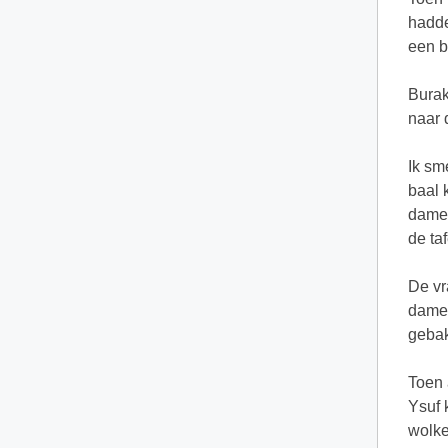
hadde
een b
Burak
naar 
Ik sm
baal 
dames
de ta
De vr
dames
gebak
Toen 
Ysuf 
wolke