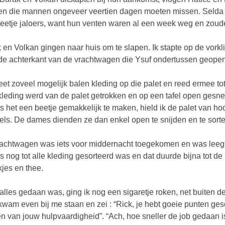
n die mannen ongeveer veertien dagen moeten missen. Selda 
eetje jaloers, want hun venten waren al een week weg en zou
 en Volkan gingen naar huis om te slapen. Ik stapte op de vorkl
de achterkant van de vrachtwagen die Ysuf ondertussen geope
eet zoveel mogelijk balen kleding op die palet en reed ermee to
kleding werd van de palet getrokken en op een tafel open gesn
 het een beetje gemakkelijk te maken, hield ik de palet van hoog
fels. De dames dienden ze dan enkel open te snijden en te sort
achtwagen was iets voor middernacht toegekomen en was leeg t
 nog tot alle kleding gesorteerd was en dat duurde bijna tot d
jes en thee.
alles gedaan was, ging ik nog een sigaretje roken, net buiten de
kwam even bij me staan en zei : “Rick, je hebt goeie punten ges
n van jouw hulpvaardigheid”. “Ach, hoe sneller de job gedaan is