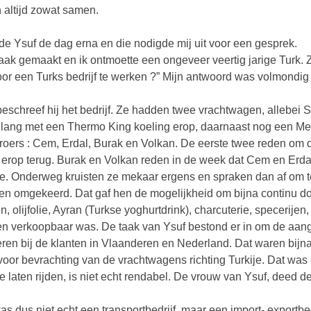
en altijd zowat samen.
lde Ysuf de dag erna en die nodigde mij uit voor een gesprek.
aak gemaakt en ik ontmoette een ongeveer veertig jarige Turk. 
or een Turks bedrijf te werken ?” Mijn antwoord was volmondig 
eschreef hij het bedrijf. Ze hadden twee vrachtwagen, allebei S
ig lang met een Thermo King koeling erop, daarnaast nog een Mer
broers : Cem, Erdal, Burak en Volkan. De eerste twee reden om
erop terug. Burak en Volkan reden in de week dat Cem en Erda
je. Onderweg kruisten ze mekaar ergens en spraken dan af om te
 en omgekeerd. Dat gaf hen de mogelijkheid om bijna continu door
en, olijfolie, Ayran (Turkse yoghurtdrink), charcuterie, specerije
en verkoopbaar was. De taak van Ysuf bestond er in om de aang
eren bij de klanten in Vlaanderen en Nederland. Dat waren bijn
voor bevrachting van de vrachtwagens richting Turkije. Dat was
je laten rijden, is niet echt rendabel. De vrouw van Ysuf, deed de
as dus niet echt een transportbedrijf, maar een import- exportbed