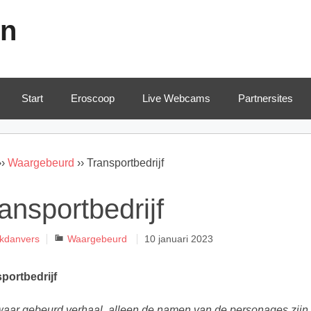
en
Start
Eroscoop
Live Webcams
Partnersites
››
Waargebeurd
››
Transportbedrijf
ansportbedrijf
Categorieën
ckdanvers
Waargebeurd
10 januari 2023
portbedrijf
aar gebeurd verhaal, alleen de namen van de personages zijn