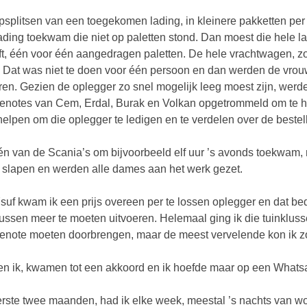
psplitsen van een toegekomen lading, in kleinere pakketten per 
ading toekwam die niet op paletten stond. Dan moest die hele l
ift, één voor één aangedragen paletten. De hele vrachtwagen, zo
 Dat was niet te doen voor één persoon en dan werden de vrouw
aren. Gezien de oplegger zo snel mogelijk leeg moest zijn, werd
enotes van Cem, Erdal, Burak en Volkan opgetrommeld om te h
elpen om die oplegger te ledigen en te verdelen over de bestel
én van de Scania’s om bijvoorbeeld elf uur ’s avonds toekwam, 
t slapen en werden alle dames aan het werk gezet.
suf kwam ik een prijs overeen per te lossen oplegger en dat 
lussen meer te moeten uitvoeren. Helemaal ging ik die tuinklusse
enote moeten doorbrengen, maar de meest vervelende kon ik z
en ik, kwamen tot een akkoord en ik hoefde maar op een Whatsa
rste twee maanden, had ik elke week, meestal ’s nachts van 