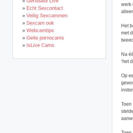
»
Gertibaldi Live
werk 
»
Echt Sexcontact
allee
»
Veilig Sexcammen
»
Sexcam ook
Het b
»
Webcamtips
met d
»
Geile pornocams
tweed
»
IsLive Cams
Na éé
‘het d
Op ee
gewoo
insto
Toen 
steld
aanwe
Toen 