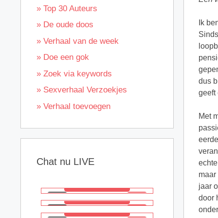
» Top 30 Auteurs
Ik be
» De oude doos
Sinds
» Verhaal van de week
loopb
» Doe een gok
pensi
gepen
» Zoek via keywords
dus b
» Sexverhaal Verzoekjes
geeft
» Verhaal toevoegen
Met m
passi
eerde
veran
Chat nu LIVE
echte
maar 
jaar 
door 
onder