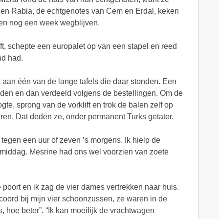
en Rabia, de echtgenotes van Cem en Erdal, keken
den nog een week wegblijven.
ift, schepte een europalet op van een stapel en reed
nd had.
t aan één van de lange tafels die daar stonden. Een
eden en dan verdeeld volgens de bestellingen. Om de
te, sprong van de vorklift en trok de balen zelf op
eren. Dat deden ze, onder permanent Turks getater.
egen een uur of zeven ’s morgens. Ik hielp de
e middag. Mesrine had ons wel voorzien van zoete
 poort en ik zag de vier dames vertrekken naar huis.
coord bij mijn vier schoonzussen, ze waren in de
, hoe beter”. “Ik kan moeilijk de vrachtwagen