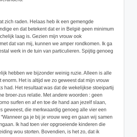
 laat zich raden. Helaas heb ik een gemengde
andige en dat betekent dat er in België geen minimum
chelijk laag is. Gezien mijn vrouw ook
met dat van mij, kunnen we amper rondkomen. Ik ga
al werk in de tuin van particulieren. Spijtig genoeg
lijk hebben we bijzonder weinig ruzie. Alleen is alle
 enorm. Het is altijd we zo geweest dat mijn vrouw
 had. Het resultaat was dat de wekelijkse stoeipartij
e broer-zus relatie. Met andere woorden : geen
porno surfen en af en toe de hand aan jezelf slaan,
ties geweest, die merkwaardig genoeg alle vier een
. “Wanneer ga je bij je vrouw weg en gaan wij samen
ingaan. Ik had toen vier opgroeiende kinderen die
eiding wou storten. Bovendien, is het zo, dat ik