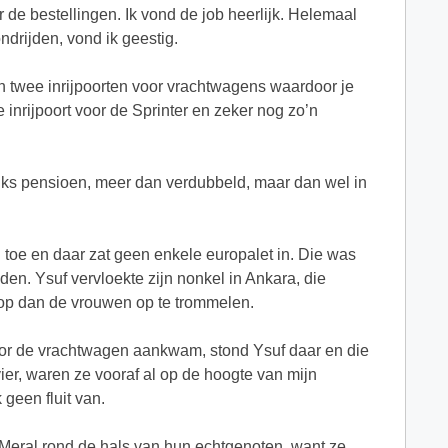
 de bestellingen. Ik vond de job heerlijk. Helemaal
ndrijden, vond ik geestig.
n twee inrijpoorten voor vrachtwagens waardoor je
e inrijpoort voor de Sprinter en zeker nog zo’n
jks pensioen, meer dan verdubbeld, maar dan wel in
e en daar zat geen enkele europalet in. Die was
en. Ysuf vervloekte zijn nonkel in Ankara, die
s op dan de vrouwen op te trommelen.
oor de vrachtwagen aankwam, stond Ysuf daar en die
vier, waren ze vooraf al op de hoogte van mijn
geen fluit van.
 Meral rond de hals van hun echtgenoten, want ze