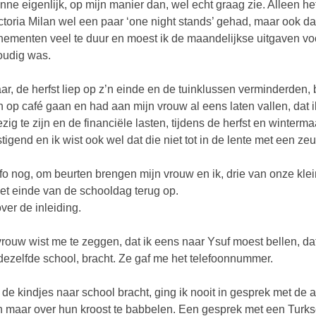
nne eigenlijk, op mijn manier dan, wel echt graag zie. Alleen het 
ctoria Milan wel een paar ‘one night stands’ gehad, maar ook da
ementen veel te duur en moest ik de maandelijkse uitgaven vo
udig was.
aar, de herfst liep op z’n einde en de tuinklussen verminderden, b
 op café gaan en had aan mijn vrouw al eens laten vallen, dat 
zig te zijn en de financiële lasten, tijdens de herfst en winterm
tigend en ik wist ook wel dat die niet tot in de lente met een z
nfo nog, om beurten brengen mijn vrouw en ik, drie van onze kl
et einde van de schooldag terug op.
over de inleiding.
vrouw wist me te zeggen, dat ik eens naar Ysuf moest bellen, d
dezelfde school, bracht. Ze gaf me het telefoonnummer.
k de kindjes naar school bracht, ging ik nooit in gesprek met d
n maar over hun kroost te babbelen. Een gesprek met een Turkse 