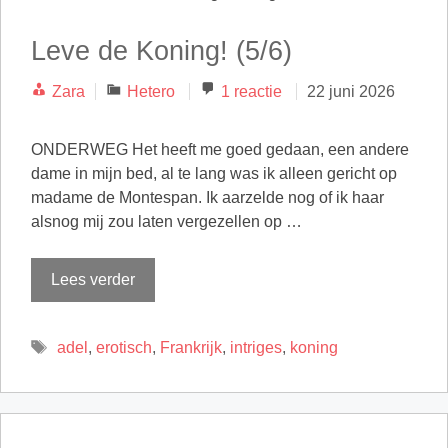
Leve de Koning! (5/6)
Categorieën
Zara
Hetero
1 reactie
22 juni 2026
ONDERWEG Het heeft me goed gedaan, een andere
dame in mijn bed, al te lang was ik alleen gericht op
madame de Montespan. Ik aarzelde nog of ik haar
alsnog mij zou laten vergezellen op …
Lees verder
Tags
adel
,
erotisch
,
Frankrijk
,
intriges
,
koning