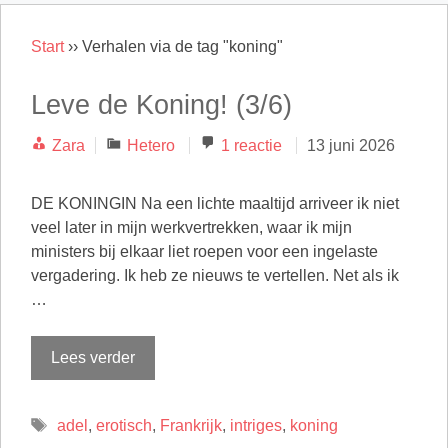
Start
››
Verhalen via de tag "koning"
Leve de Koning! (3/6)
Categorieën
Zara
Hetero
1 reactie
13 juni 2026
DE KONINGIN Na een lichte maaltijd arriveer ik niet
veel later in mijn werkvertrekken, waar ik mijn
ministers bij elkaar liet roepen voor een ingelaste
vergadering. Ik heb ze nieuws te vertellen. Net als ik
…
Lees verder
Tags
adel
,
erotisch
,
Frankrijk
,
intriges
,
koning