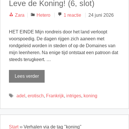
Leve de Koning! (6, slot)
Categorieën
Zara
Hetero
1 reactie
24 juni 2026
HET EINDE Mijn rondreis door het land verloopt
voorspoedig. De dagen rijgen zich aaneen met
rondgeleid worden in steden of op de Domaines van
mijn leenheren. Na enige tijd ontstaat een patroon dat
steeds terugkeert. …
Lees verder
Tags
adel
,
erotisch
,
Frankrijk
,
intriges
,
koning
Start
››
Verhalen via de tag "koning"