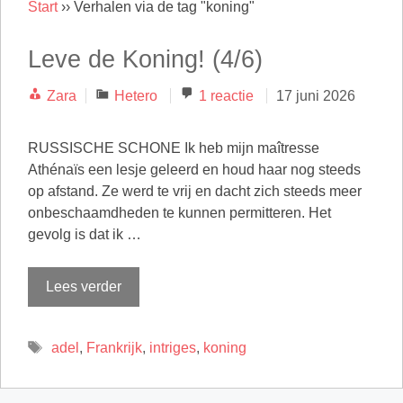
Start
››
Verhalen via de tag "koning"
Leve de Koning! (4/6)
Categorieën
Zara
Hetero
1 reactie
17 juni 2026
RUSSISCHE SCHONE Ik heb mijn maîtresse
Athénaïs een lesje geleerd en houd haar nog steeds
op afstand. Ze werd te vrij en dacht zich steeds meer
onbeschaamdheden te kunnen permitteren. Het
gevolg is dat ik …
Lees verder
Tags
adel
,
Frankrijk
,
intriges
,
koning