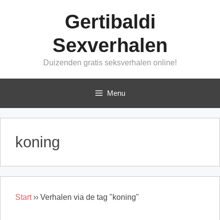
Ga
Gertibaldi
naar
de
Sexverhalen
inhoud
Duizenden gratis seksverhalen online!
Menu
koning
Start
››
Verhalen via de tag "koning"