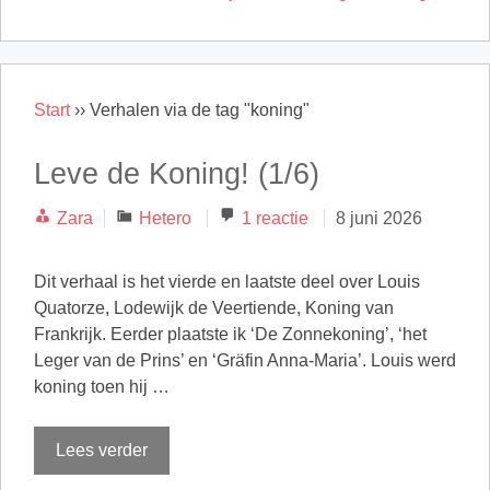
Start
››
Verhalen via de tag "koning"
Leve de Koning! (1/6)
Categorieën
Zara
Hetero
1 reactie
8 juni 2026
Dit verhaal is het vierde en laatste deel over Louis
Quatorze, Lodewijk de Veertiende, Koning van
Frankrijk. Eerder plaatste ik ‘De Zonnekoning’, ‘het
Leger van de Prins’ en ‘Gräfin Anna-Maria’. Louis werd
koning toen hij …
Lees verder