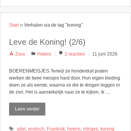
Start
››
Verhalen via de tag "koning"
Leve de Koning! (2/6)
Categorieën
Zara
Hetero
2 reacties
11 juni 2026
BOERENMEISJES Terwijl ze honderduit praten
werken de twee meisjes hard door. Hun eigen kleding
doen ze als eerste, waarna ze die te drogen leggen in
de zon. Het is aanstekelijk naar ze te kijken, ik …
Lees verder
Tags
adel
,
erotisch
,
Frankrijk
,
hetero
,
intriges
,
koning