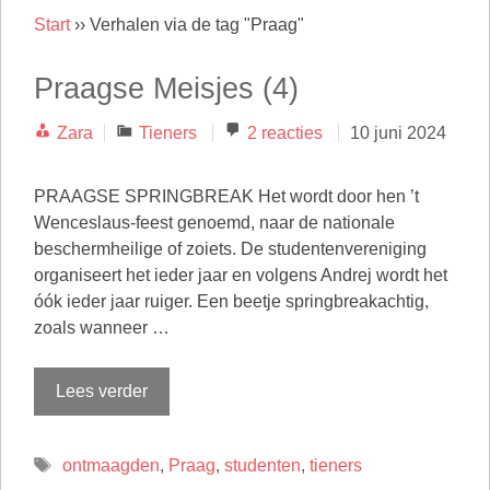
Start
››
Verhalen via de tag "Praag"
Praagse Meisjes (4)
Categorieën
Zara
Tieners
2 reacties
10 juni 2024
PRAAGSE SPRINGBREAK Het wordt door hen ’t
Wenceslaus-feest genoemd, naar de nationale
beschermheilige of zoiets. De studentenvereniging
organiseert het ieder jaar en volgens Andrej wordt het
óók ieder jaar ruiger. Een beetje springbreakachtig,
zoals wanneer …
Lees verder
Tags
ontmaagden
,
Praag
,
studenten
,
tieners