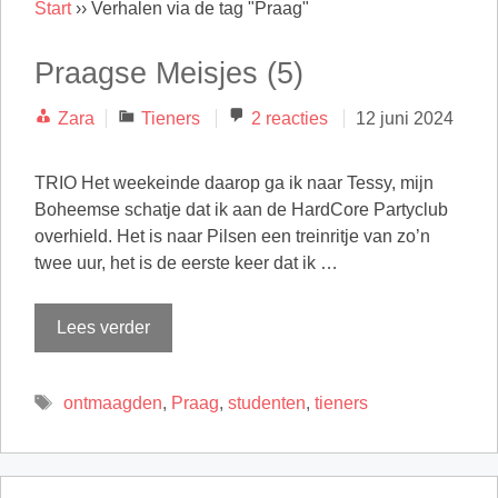
Start
››
Verhalen via de tag "Praag"
Praagse Meisjes (5)
Categorieën
Zara
Tieners
2 reacties
12 juni 2024
TRIO Het weekeinde daarop ga ik naar Tessy, mijn
Boheemse schatje dat ik aan de HardCore Partyclub
overhield. Het is naar Pilsen een treinritje van zo’n
twee uur, het is de eerste keer dat ik …
Lees verder
Tags
ontmaagden
,
Praag
,
studenten
,
tieners