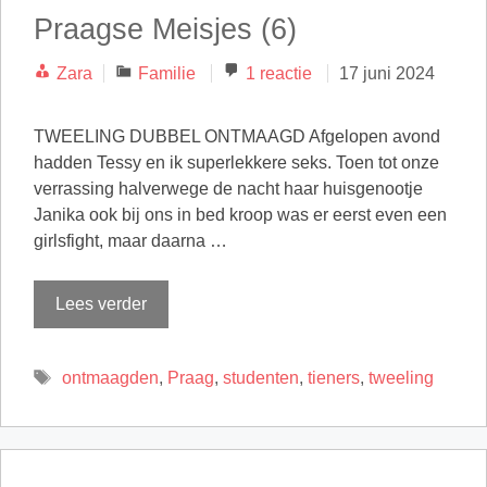
Praagse Meisjes (6)
Categorieën
Zara
Familie
1 reactie
17 juni 2024
TWEELING DUBBEL ONTMAAGD Afgelopen avond
hadden Tessy en ik superlekkere seks. Toen tot onze
verrassing halverwege de nacht haar huisgenootje
Janika ook bij ons in bed kroop was er eerst even een
girlsfight, maar daarna …
Lees verder
Tags
ontmaagden
,
Praag
,
studenten
,
tieners
,
tweeling