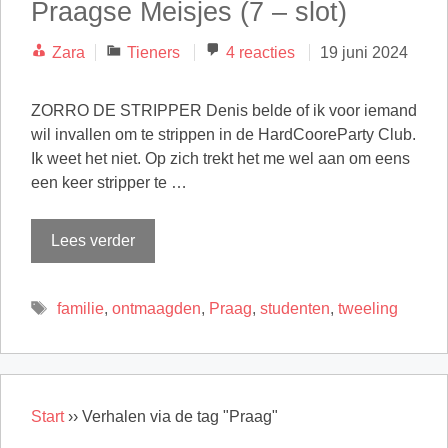
Praagse Meisjes (7 – slot)
Categorieën
Zara
Tieners
4 reacties
19 juni 2024
ZORRO DE STRIPPER Denis belde of ik voor iemand
wil invallen om te strippen in de HardCooreParty Club.
Ik weet het niet. Op zich trekt het me wel aan om eens
een keer stripper te …
Lees verder
Tags
familie
,
ontmaagden
,
Praag
,
studenten
,
tweeling
Start
››
Verhalen via de tag "Praag"