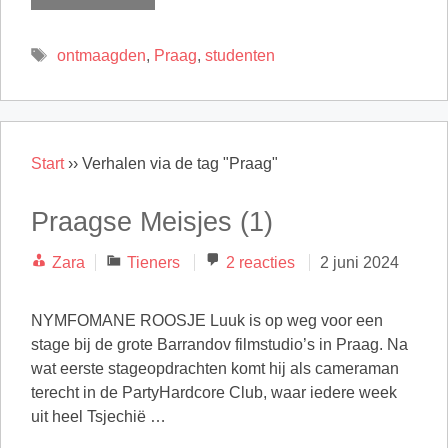
Tags
ontmaagden
,
Praag
,
studenten
Start
››
Verhalen via de tag "Praag"
Praagse Meisjes (1)
Categorieën
Zara
Tieners
2 reacties
2 juni 2024
NYMFOMANE ROOSJE Luuk is op weg voor een
stage bij de grote Barrandov filmstudio’s in Praag. Na
wat eerste stageopdrachten komt hij als cameraman
terecht in de PartyHardcore Club, waar iedere week
uit heel Tsjechië …