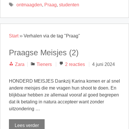
Tags
ontmaagden
,
Praag
,
studenten
Start
››
Verhalen via de tag "Praag"
Praagse Meisjes (2)
Categorieën
Zara
Tieners
2 reacties
4 juni 2024
HONDERD MEISJES Dankzij Karina komen er al snel
andere meisjes die me vragen hun shoot te doen. En
blijkbaar hebben ze allemaal vooraf al goed begrepen
dat ik betaling in natura accepteer want zonder
uitzondering …
Lees verder