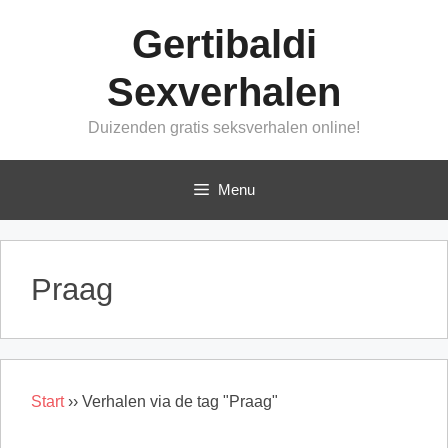
Ga
Gertibaldi
naar
de
Sexverhalen
inhoud
Duizenden gratis seksverhalen online!
Menu
Praag
Start
››
Verhalen via de tag "Praag"